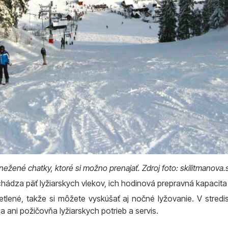
ežené chatky, ktoré si možno prenajať. Zdroj foto: skilitmanova.
chádza päť lyžiarskych vlekov, ich hodinová prepravná kapacita
lené, takže si môžete vyskúšať aj nočné lyžovanie. V stred
 ani požičovňa lyžiarskych potrieb a servis.