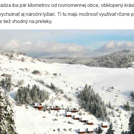
hádza iba pár kilometrov od rovnomennej obce, obklopený krás
chutnať aj nároční lyžiari. Tí tu majú možnosť využívať rôzne pr
 tiež vhodný na preteky.