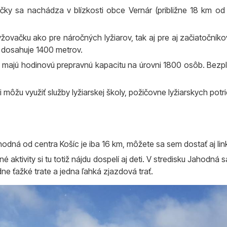
ničky sa nachádza v blízkosti obce Vernár (približne 18 km o
yžovačku ako pre náročných lyžiarov, tak aj pre aj začiatočníko
a dosahuje 1400 metrov.
ktoré majú hodinovú prepravnú kapacitu na úrovni 1800 osôb. Be
môžu využiť služby lyžiarskej školy, požičovne lyžiarskych potri
hodná od centra Košíc je iba 16 km, môžete sa sem dostať aj l
né aktivity si tu totiž nájdu dospelí aj deti. V stredisku Jahod
ne ťažké trate a jedna ľahká zjazdová trať.