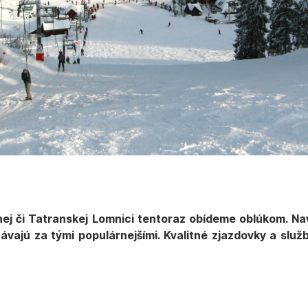
j či Tatranskej Lomnici tentoraz obídeme oblúkom. Navš
ávajú za tými populárnejšími. Kvalitné zjazdovky a služb