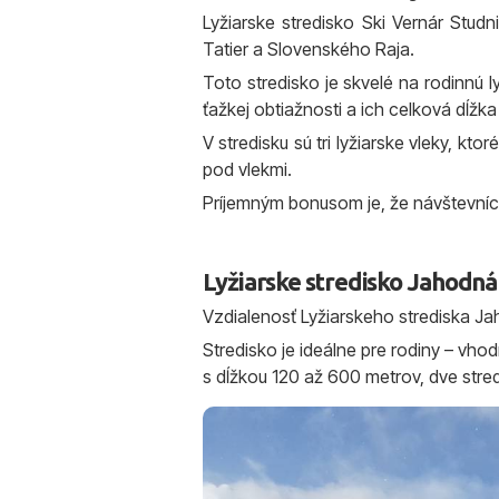
Lyžiarske stredisko Ski Vernár Stud
Tatier a Slovenského Raja.
Toto stredisko je skvelé na rodinnú l
ťažkej obtiažnosti a ich celková dĺžk
V stredisku sú tri lyžiarske vleky, 
pod vlekmi.
Príjemným bonusom je, že návštevníci 
Lyžiarske stredisko Jahodná
Vzdialenosť Lyžiarskeho strediska Ja
Stredisko je ideálne pre rodiny – vhod
s dĺžkou 120 až 600 metrov, dve stred