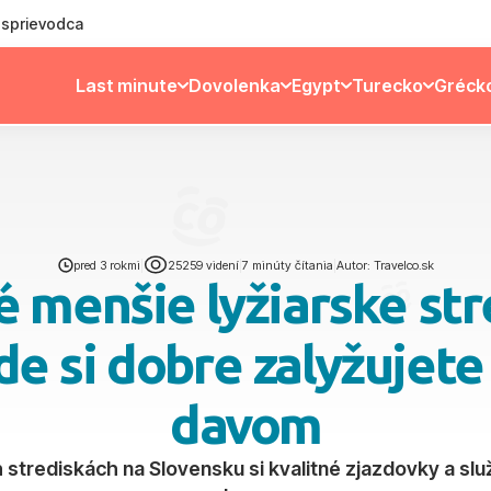
ý sprievodca
Last minute
Dovolenka
Egypt
Turecko
Gréck
pred 3 rokmi
|
25259 videní
|
7 minúty čítania
|
Autor: Travelco.sk
 menšie lyžiarske str
de si dobre zalyžujete
davom
 strediskách na Slovensku si kvalitné zjazdovky a slu