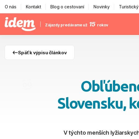
O nás
Kontakt
Blog o cestovaní
Novinky
Turistick
15
Zájazdy predávame už
rokov
Späť k výpisu článkov
Obľúbené
Slovensku, k
V týchto menších lyžiarskych