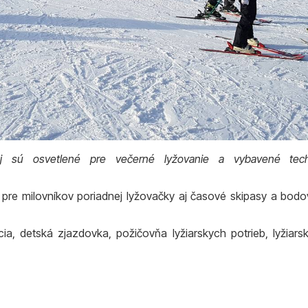
j sú osvetlené pre večerné lyžovanie a vybavené tech
pre milovníkov poriadnej lyžovačky aj časové skipasy a bodové
cia, detská zjazdovka, požičovňa lyžiarskych potrieb, lyžia