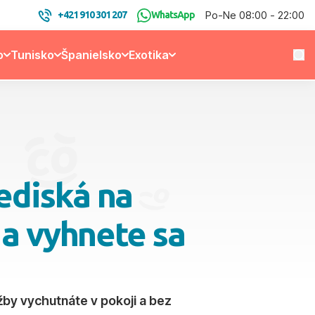
Po-Ne 08:00 - 22:00
+421 910 301 207
WhatsApp
o
Tunisko
Španielsko
Exotika
ediská na
 a vyhnete sa
žby vychutnáte v pokoji a bez