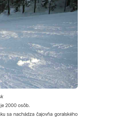
sk
 je 2000 osôb.
isku sa nachádza čajovňa goralského