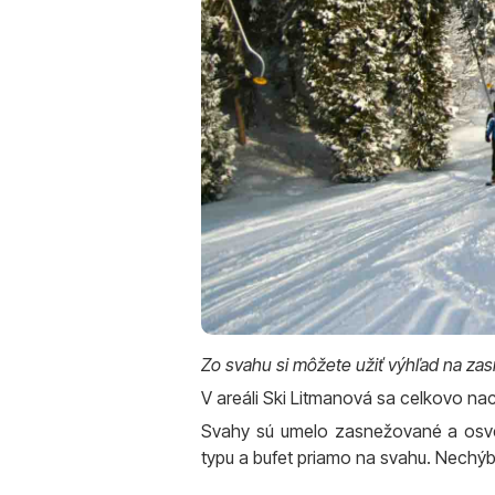
Zo svahu si môžete užiť výhľad na zasn
V areáli Ski Litmanová sa celkovo na
Svahy sú umelo zasnežované a osvet
typu a bufet priamo na svahu. Nechýba