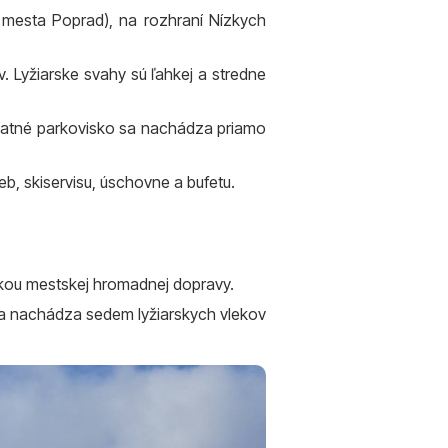
d mesta Poprad), na rozhraní Nízkych
v. Lyžiarske svahy sú ľahkej a stredne
zplatné parkovisko sa nachádza priamo
eb, skiservisu, úschovne a bufetu.
inkou mestskej hromadnej dopravy.
ná sa nachádza sedem lyžiarskych vlekov