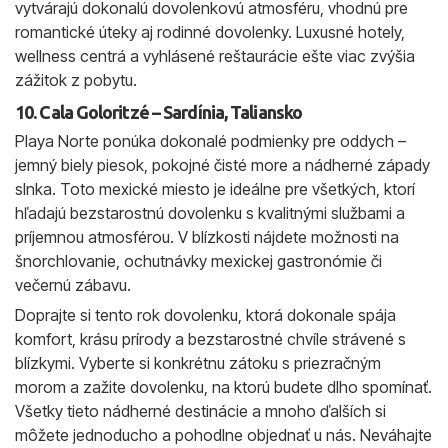
vytvárajú dokonalú dovolenkovú atmosféru, vhodnú pre
romantické úteky aj rodinné dovolenky. Luxusné hotely,
wellness centrá a vyhlásené reštaurácie ešte viac zvýšia
zážitok z pobytu.
10. Cala Goloritzé – Sardínia, Taliansko
Playa Norte ponúka dokonalé podmienky pre oddych –
jemný biely piesok, pokojné čisté more a nádherné západy
slnka. Toto mexické miesto je ideálne pre všetkých, ktorí
hľadajú bezstarostnú dovolenku s kvalitnými službami a
príjemnou atmosférou. V blízkosti nájdete možnosti na
šnorchlovanie, ochutnávky mexickej gastronómie či
večernú zábavu.
Doprajte si tento rok dovolenku, ktorá dokonale spája
komfort, krásu prírody a bezstarostné chvíle strávené s
blízkymi. Vyberte si konkrétnu zátoku s priezračným
morom a zažite dovolenku, na ktorú budete dlho spomínať.
Všetky tieto nádherné destinácie a mnoho ďalších si
môžete jednoducho a pohodlne objednať u nás. Neváhajte