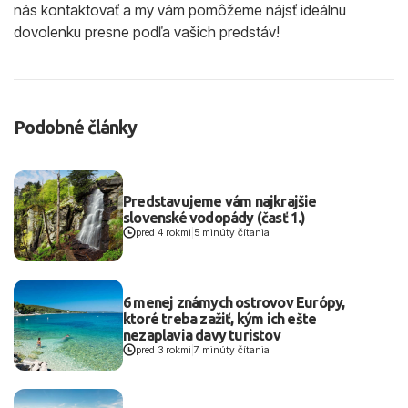
nás kontaktovať a my vám pomôžeme nájsť ideálnu
dovolenku presne podľa vašich predstáv!
Podobné články
Predstavujeme vám najkrajšie
slovenské vodopády (časť 1.)
pred 4 rokmi
|
5 minúty čítania
6 menej známych ostrovov Európy,
ktoré treba zažiť, kým ich ešte
nezaplavia davy turistov
pred 3 rokmi
|
7 minúty čítania