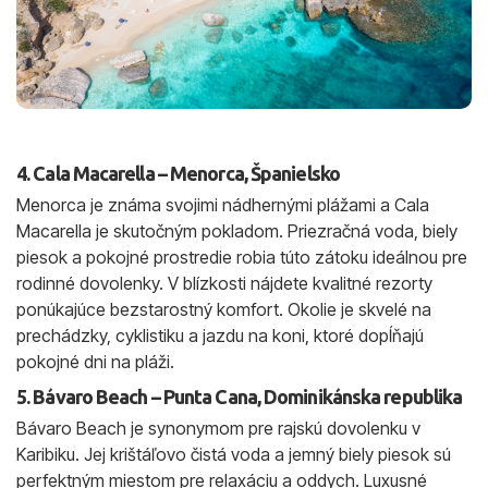
4. Cala Macarella – Menorca, Španielsko
Menorca je známa svojimi nádhernými plážami a Cala
Macarella je skutočným pokladom. Priezračná voda, biely
piesok a pokojné prostredie robia túto zátoku ideálnou pre
rodinné dovolenky. V blízkosti nájdete kvalitné rezorty
ponúkajúce bezstarostný komfort. Okolie je skvelé na
prechádzky, cyklistiku a jazdu na koni, ktoré dopĺňajú
pokojné dni na pláži.
5. Bávaro Beach – Punta Cana, Dominikánska republika
Bávaro Beach je synonymom pre rajskú dovolenku v
Karibiku. Jej krištáľovo čistá voda a jemný biely piesok sú
perfektným miestom pre relaxáciu a oddych. Luxusné