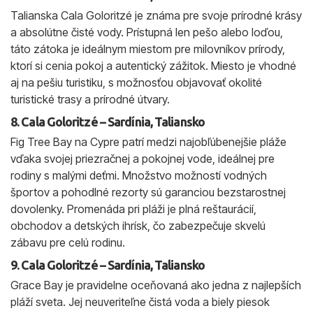
Talianska Cala Goloritzé je známa pre svoje prírodné krásy
a absolútne čisté vody. Prístupná len pešo alebo loďou,
táto zátoka je ideálnym miestom pre milovníkov prírody,
ktorí si cenia pokoj a autentický zážitok. Miesto je vhodné
aj na pešiu turistiku, s možnosťou objavovať okolité
turistické trasy a prírodné útvary.
8. Cala Goloritzé – Sardínia, Taliansko
Fig Tree Bay na Cypre patrí medzi najobľúbenejšie pláže
vďaka svojej priezračnej a pokojnej vode, ideálnej pre
rodiny s malými deťmi. Množstvo možností vodných
športov a pohodlné rezorty sú garanciou bezstarostnej
dovolenky. Promenáda pri pláži je plná reštaurácií,
obchodov a detských ihrísk, čo zabezpečuje skvelú
zábavu pre celú rodinu.
9. Cala Goloritzé – Sardínia, Taliansko
Grace Bay je pravidelne oceňovaná ako jedna z najlepších
pláží sveta. Jej neuveriteľne čistá voda a biely piesok