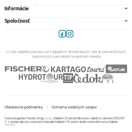
Informácie
Spoločnosť
U nás nájdete ponuku od najlepších Slovenských, ale aj zahraničných
cestovných kancelárií na jednom mieste
Všeobecné podmienky
|
Ochrana osobných údajov
Cestovná agentúra Travelco Group, s. r. o., (ďalej len CA) sprostredkováva v súlade so zákonom 281/2001
Z. z. predaj zájazdov cestovných kancelárii (ďalej len CK) a iných služieb cestovného ruchu (ďalej len
zájazdy).