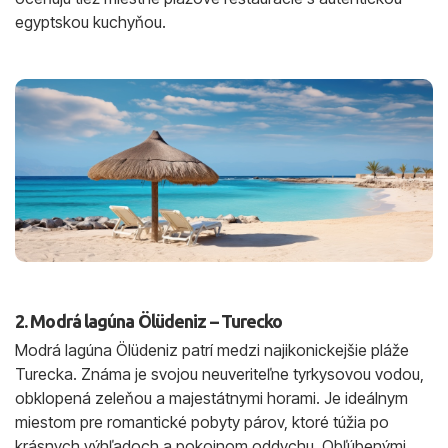
egyptskou kuchyňou.
2. Modrá lagúna Ölüdeniz – Turecko
Modrá lagúna Ölüdeniz patrí medzi najikonickejšie pláže
Turecka. Známa je svojou neuveriteľne tyrkysovou vodou,
obklopená zeleňou a majestátnymi horami. Je ideálnym
miestom pre romantické pobyty párov, ktoré túžia po
krásnych výhľadoch a pokojnom oddychu. Obľúbenými