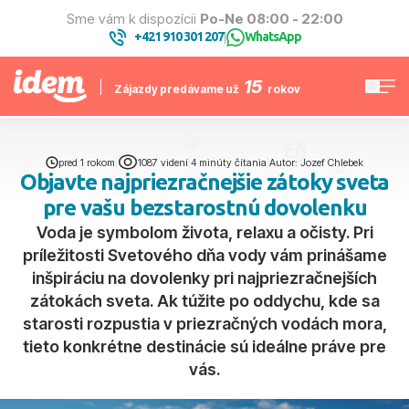
Sme vám k dispozícii
Po-Ne 08:00 - 22:00
+421 910 301 207
WhatsApp
|
15
Zájazdy predávame už
rokov
pred 1 rokom
|
1087 videní
|
4 minúty čítania
|
Autor: Jozef Chlebek
Objavte najpriezračnejšie zátoky sveta
pre vašu bezstarostnú dovolenku
Voda je symbolom života, relaxu a očisty. Pri
príležitosti Svetového dňa vody vám prinášame
inšpiráciu na dovolenky pri najpriezračnejších
zátokách sveta. Ak túžite po oddychu, kde sa
starosti rozpustia v priezračných vodách mora,
tieto konkrétne destinácie sú ideálne práve pre
vás.