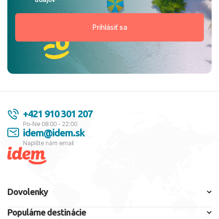
+421 910 301 207
Po-Ne 08:00 - 22:00
idem@idem.sk
Napíšte nám email
Dovolenky
Populárne destinácie