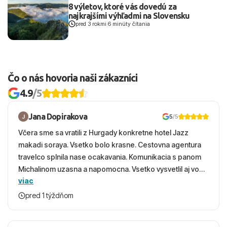
8 výletov, ktoré vás dovedú za
najkrajšími výhľadmi na Slovensku
pred 3 rokmi
|
6 minúty čítania
Čo o nás hovoria naši zákazníci
4.9
/5
Jana Dopirakova
5
/5
Včera sme sa vratili z Hurgady konkretne hotel Jazz
makadi soraya. Vsetko bolo krasne. Cestovna agentura
travelco splnila nase ocakavania. Komunikacia s panom
Michalinom uzasna a napomocna. Vsetko vysvetlil aj vo
viac
vecernych hodinach zaco sa ospravedlnujem. Hotel
krasny, cisty. Sluzby top. Strava, prostredie, more,
pred 1 týždňom
snorchlovanie. Dakujeme velmi pekne S pozdravom