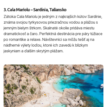
3. Cala Mariolu – Sardínia, Taliansko
Zátoka Cala Mariolu je jedným z najkrajších kútov Sardínie,
známa svojou tyrkysovou priezračnou vodou a plážou s
jemným bielym štrkom. Skalnaté okolie pridáva miestu
dramatickosť a čaro. Perfektná destinácia pre páry túžiace
po romantike a relaxe. Návštevníci sa môžu tešiť aj na
nádherné výlety loďou, ktoré ich zavedú k blízkym
jaskyniam a ďalším skrytým plážam.