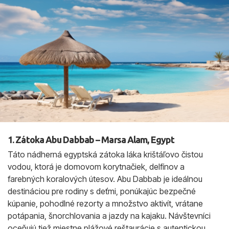
1. Zátoka Abu Dabbab – Marsa Alam, Egypt
Táto nádherná egyptská zátoka láka krištáľovo čistou
vodou, ktorá je domovom korytnačiek, delfínov a
farebných koralových útesov. Abu Dabbab je ideálnou
destináciou pre rodiny s deťmi, ponúkajúc bezpečné
kúpanie, pohodlné rezorty a množstvo aktivít, vrátane
potápania, šnorchlovania a jazdy na kajaku. Návštevníci
oceňujú tiež miestne plážové reštaurácie s autentickou