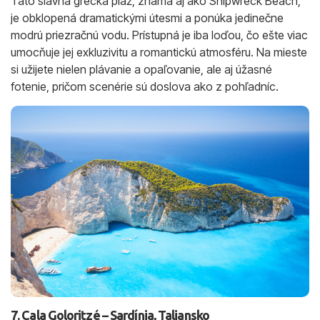
Táto slávna grécka pláž, známa aj ako Shipwreck Beach,
je obklopená dramatickými útesmi a ponúka jedinečne
modrú priezračnú vodu. Prístupná je iba loďou, čo ešte viac
umocňuje jej exkluzivitu a romantickú atmosféru. Na mieste
si užijete nielen plávanie a opaľovanie, ale aj úžasné
fotenie, pričom scenérie sú doslova ako z pohľadníc.
7. Cala Goloritzé – Sardínia, Taliansko