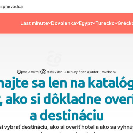
ý sprievodca
Last minute
Dovolenka
Egypt
Turecko
Gréck
pred 3 rokmi
|
7084 videní
|
4 minúty čítania
|
Autor: Travelco.sk
ajte sa len na katalóg
 ako si dôkladne over
a destináciu
i vybrať destináciu, ako si overiť hotel a ako sa vy