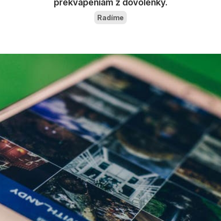
prekvapeniam z dovolenky.
Radíme