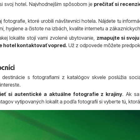
si svoj hotel. Najvhodnejším spôsobom je
prečítať si recenzi
j fotografie, ktoré urobili návštevníci hotela. Nájdete tu infor
ní, hygiene a čistote na izbách, kvalite internetu a zákazníckyc
akej lokalite stojí vami zvolené ubytovanie,
zmapujte si svoj
e hotel kontaktovať vopred.
Už z odpovede môžete predpok
cníci
estinácie s fotografiami z katalógov skvele poslúžia sociá
Pintereste.
ť si autentické a aktuálne fotografie z krajiny
. Ak sa
tagov vytipovaných lokalít a podľa fotografií si vyberte tú, ktorá