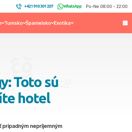
Po-Ne 08:00 - 22:00
+421 910 301 207
WhatsApp
o
Tunisko
Španielsko
Exotika
y: Toto sú
íte hotel
hnúť prípadným nepríjemným