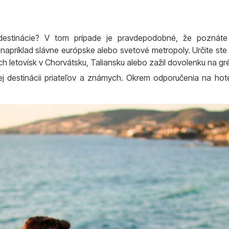
ej destinácie? V tom prípade je pravdepodobné, že poznát
napríklad slávne európske alebo svetové metropoly. Určite ste už
 letovísk v Chorvátsku, Taliansku alebo zažil dovolenku na gr
ej destinácii priateľov a známych. Okrem odporučenia na hotel