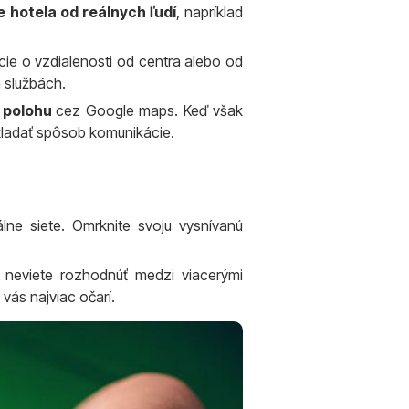
e hotela od reálnych ľudí
, napríklad
mácie o vzdialenosti od centra alebo od
h službách.
u polohu
cez Google maps. Keď však
ladať spôsob komunikácie.
lne siete. Omrknite svoju vysnívanú
 neviete rozhodnúť medzi viacerými
 vás najviac očarí.