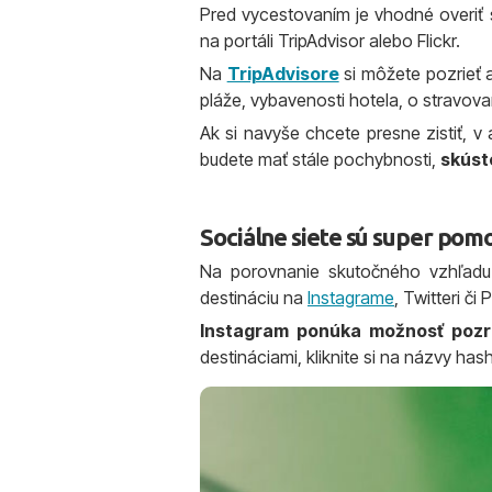
Pred vycestovaním je vhodné overiť 
na portáli TripAdvisor alebo Flickr.
Na
TripAdvisore
si môžete pozrieť a
pláže, vybavenosti hotela, o stravova
Ak si navyše chcete presne zistiť, v 
budete mať stále pochybnosti,
skúst
Sociálne siete sú super pomo
Na porovnanie skutočného vzhľadu d
destináciu na
Instagrame
, Twitteri či 
Instagram ponúka možnosť pozrie
destináciami, kliknite si na názvy hash