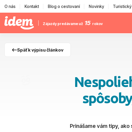
O nás
Kontakt
Blog o cestovaní
Novinky
Turistick
15
Zájazdy predávame už
rokov
Späť k výpisu článkov
Nespolieh
spôsoby,
Prinášame vám tipy, ako s