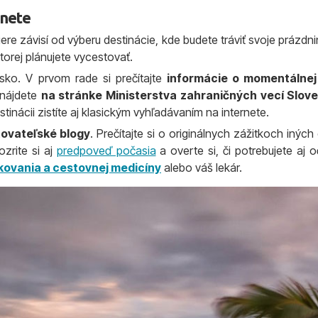
rnete
e závisí od výberu destinácie, kde budete tráviť svoje prázdni
torej plánujete vycestovať.
sko. V prvom rade si prečítajte
informácie o momentálnej 
 nájdete
na stránke Ministerstva zahraničných vecí Slove
inácii zistíte aj klasickým vyhľadávaním na internete.
ovateľské blogy
. Prečítajte si o originálnych zážitkoch iných
ozrite si aj
predpoveď počasia
a overte si, či potrebujete aj 
čkovania a cestovnej medicíny
alebo váš lekár.