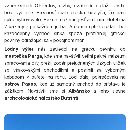
vzorne starali. O klientov, o izby, o záhradu, o pláž ... Jedlo
bolo výborné. Prednosť mala grécka kuchyňa, čo nám
úplne vyhovovalo, Rezne môžeme jesť aj doma. Hotel má
2 bazény a pri každom je bar. A čo ma úplne dostalo bol
každodenný východ slnka spoza protiľahlej gréckej
pevniny odrážajúci sa v pokojnom mori.
Lodný výlet
nás zaviedol na grécku pevninu do
mestečka Parga
, kde sme navštívili veľmi pekné múzeum
spracovania olív, prešli zopár preľudnených úzkych uličiek
so všakovakými obchodíkmi a posilnili sa výborným
kebabom v bufete na rohu. Loď ďalej pokračovala na
ostrov Paxos
, kde už samotný príchod do prístavu je
zážitkom. Navštívili sme aj
Albánsko
a jeho slávne
archeologické nálezisko Butrinti
.