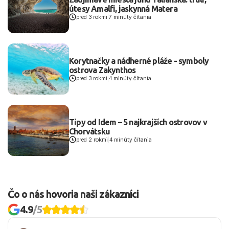
útesy Amalfi, jaskynná Matera
pred 3 rokmi
|
7 minúty čítania
Korytnačky a nádherné pláže - symboly
ostrova Zakynthos
pred 3 rokmi
|
4 minúty čítania
Tipy od Idem – 5 najkrajších ostrovov v
Chorvátsku
pred 2 rokmi
|
4 minúty čítania
Čo o nás hovoria naši zákazníci
4.9
/5