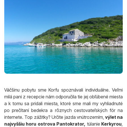
Väčšinu pobytu sme Korfu spoznávali individuálne. Veľmi
milá pani z recepcie nám odporučila tie jej obľúbené miesta
a k tomu sa pridali miesta, ktoré sme mali my vyhliadnuté
po prečítaní bedekra a rôznych cestovateľských fór na
internete. Top zážitky? Určite jazda vnútrozemím,
výlet na
najvyššiu horu ostrova Pantokrator,
túlanie
Kerkyrou
,