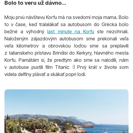
Bolo to veru už dávno...
Moju prvú návštevu Korfu má na svedomí moja mama. Bolo
to v čase, keď tralalákať sa autobusom do Grécka bolo
bežné a výhodný
last minute na Korfu
ste nezohnali.
Naloženým zájazdovým autobusom sme prekonali veľa
veľa kilometrov a obrovskou loďou sme sa preplavili
z talianskeho prístavu Brindisi do Kerkyry, hlavného mesta
Korfu. Pamätám si, že predtým ako sme sa nalodili, nám
v autobuse pustili film Titanic :) Prvý krát v živote som
videla delfíny plávať a skákať popri lodi.