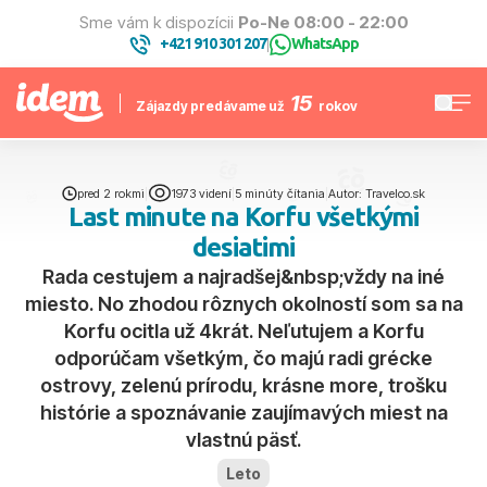
Sme vám k dispozícii
Po-Ne 08:00 - 22:00
+421 910 301 207
WhatsApp
|
15
Zájazdy predávame už
rokov
pred 2 rokmi
|
1973 videní
|
5 minúty čítania
|
Autor: Travelco.sk
Last minute na Korfu všetkými
desiatimi
Rada cestujem a najradšej&nbsp;vždy na iné
miesto. No zhodou rôznych okolností som sa na
Korfu ocitla už 4krát. Neľutujem a Korfu
odporúčam všetkým, čo majú radi grécke
ostrovy, zelenú prírodu, krásne more, trošku
histórie a spoznávanie zaujímavých miest na
vlastnú päsť.
Leto