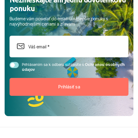
ponuku
Budeme vám posielať do email-u najlepšie ponuky s
najvýhodnejšími cenami a zľavami
Prihlásením sa k odberu súhlasíte s
Ochranou osobných
údajov