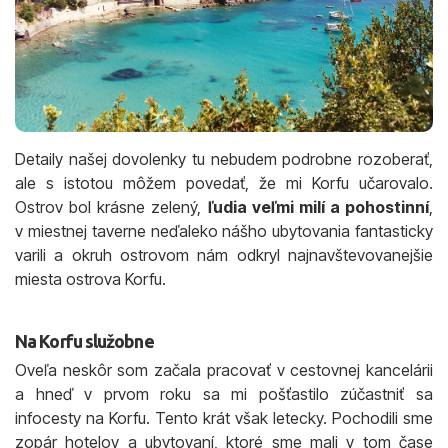
Detaily našej dovolenky tu nebudem podrobne rozoberať,
ale s istotou môžem povedať, že mi Korfu učarovalo.
Ostrov bol krásne zelený,
ľudia veľmi milí a pohostinní
,
v miestnej taverne neďaleko nášho ubytovania fantasticky
varili a okruh ostrovom nám odkryl najnavštevovanejšie
miesta ostrova Korfu.
Na Korfu služobne
Oveľa neskôr som začala pracovať v cestovnej kancelárii
a hneď v prvom roku sa mi pošťastilo zúčastniť sa
infocesty na Korfu. Tento krát však letecky. Pochodili sme
zopár hotelov a ubytovaní, ktoré sme mali v tom čase