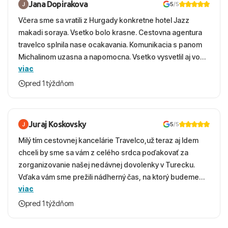
Jana Dopirakova
5
/5
Včera sme sa vratili z Hurgady konkretne hotel Jazz
makadi soraya. Vsetko bolo krasne. Cestovna agentura
travelco splnila nase ocakavania. Komunikacia s panom
Michalinom uzasna a napomocna. Vsetko vysvetlil aj vo
viac
vecernych hodinach zaco sa ospravedlnujem. Hotel
krasny, cisty. Sluzby top. Strava, prostredie, more,
pred 1 týždňom
snorchlovanie. Dakujeme velmi pekne S pozdravom
Juraj Koskovsky
5
/5
Milý tím cestovnej kancelárie Travelco,už teraz aj Idem
chceli by sme sa vám z celého srdca poďakovať za
zorganizovanie našej nedávnej dovolenky v Turecku.
Vďaka vám sme prežili nádherný čas, na ktorý budeme
viac
ešte dlho s úsmevom spomínať. ​Všetko prebehlo
absolútne hladko – od prvotného výberu zájazdu, cez
pred 1 týždňom
ochotnú komunikáciu, až po samotný transfer a pobyt. ​
Ubytovaní sme boli v hoteli TUI Magic Life Jacaranda a