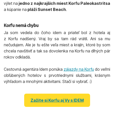
výlet na
jedno z najkrajších miest Korfu Paleokastritsa
a kúpanie na
pláži Sunset Beach
.
Korfu nemá chybu
Ja som vedela do čoho idem a priateľ bol z hotela aj
z Korfu nadšený. Vraj by sa tam rád vrátil. Ani sa mu
nečudujem. Ale je tu ešte veľa miest a krajín, ktoré by som
chcela navštíviť a tak sa dovolenka na Korfu na dlhých pár
rokov odkladá.
Cestovná agentúra Idem ponúka
zájazdy na Korfu
do veľmi
obľúbených hotelov s prvotriednymi službami, krásnym
výhľadom a mnohými aktivitami. Stačí si vybrať. :)
Zažite si Korfu aj Vy s IDEM