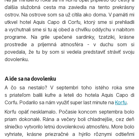
ďalšia služobná cesta ma zaviedla na tento prekrásny
ostrov. Na ostrove som sa už cítila ako doma. V pamäti mi
utkvel hotel Aquis Capo di Corfu, ktorý sme si prehliadli
a vychutnali sme si tu aj obed a chvíľku oddychu v nabitom
programe. Na grile upečené sardinky, tzatziki, krásne
prostredie a príjemná atmosféra - v duchu som si
povedala, že tu by som si vedela predstaviť stráviť svoju
dovolenku.
A ide sa na dovolenku
A čo sa nestalo? V septembri toho istého roka sme
s priateľom balili kufre a leteli do hotela Aquis Capo di
Corfu. Podarilo sa nám využiť super last minute na
Korfu
.
Korfu opäť nesklamalo. Počasie koncom septembra bolo
priam dokonalé. Rána a večery boli chladnejšie, cez deň
slniečko vytvorilo letnú dovolenkovú atmosféru. More bolo
vyhriate, krásne priezračné a hýrilo rôznymi odtieňmi