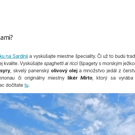
kami?
u na Sardínii
a vyskúšajte miestne špeciality. Či už to budú tra
j kvalite. Vyskúšajte
spaghetti ai ricci
(špagety s morským ježkom
 syry
, skvelý panenský
olivový olej
a množstvo jedál z čerstv
nnonau
či originálny miestny
likér
Mirto
, ktorý sa vyrába 
ac dočítate
tu
.