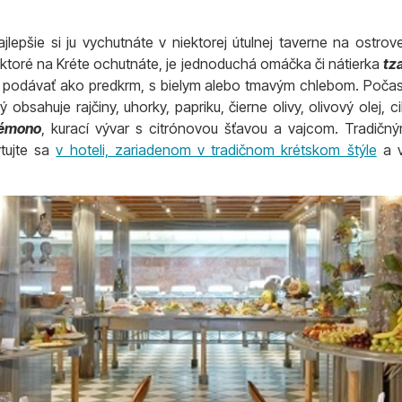
jlepšie si ju vychutnáte v niektorej útulnej taverne na ostro
ktoré na Kréte ochutnáte, je jednoduchá omáčka či nátierka
tza
 podávať ako predkrm, s bielym alebo tmavým chlebom. Počas
rý obsahuje rajčiny, uhorky, papriku, čierne olivy, olivový olej, 
lémono
, kurací vývar s citrónovou šťavou a vajcom. Tradičn
ytujte sa
v hoteli, zariadenom v tradičnom krétskom štýle
a v