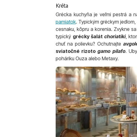
Kréta
Grécka kuchyňa je veľmi pestrá a na
pamiatok
. Typickým gréckym jedlom, 
cesnaku, kôpru a korenia. Zvykne sa
typický
grécky šalát
choriatiki
, kto
chuť na polievku? Ochutnajte
avgo
sviatočné rizoto
gamo pilafo
. Ub
poháriku Ouza alebo Metaxy.