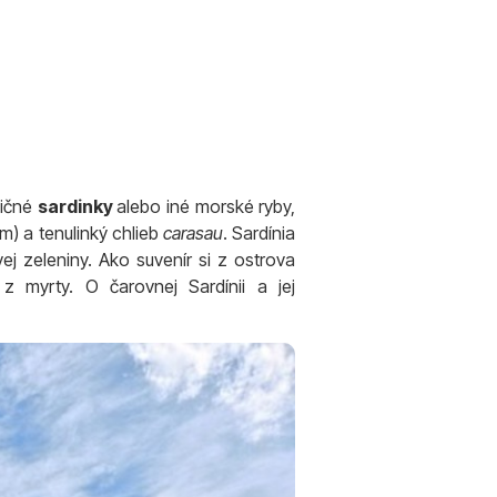
dičné
sardinky
alebo iné morské ryby,
) a tenulinký chlieb
carasau
. Sardínia
ej zeleniny. Ako suvenír si z ostrova
z myrty. O čarovnej Sardínii a jej