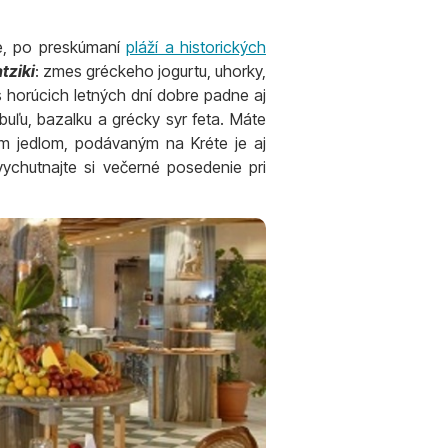
ve, po preskúmaní
pláží a historických
tziki
: zmes gréckeho jogurtu, uhorky,
 horúcich letných dní dobre padne aj
cibuľu, bazalku a grécky syr feta. Máte
ým jedlom, podávaným na Kréte je aj
ychutnajte si večerné posedenie pri