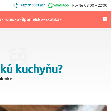
Po-Ne 08:00 - 22:00
+421 910 301 207
WhatsApp
o
Tunisko
Španielsko
Exotika
skú kuchyňu?
olenke.