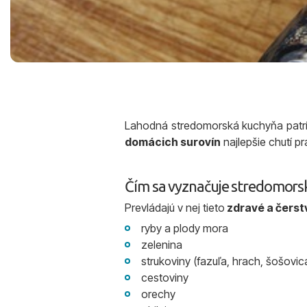
Lahodná stredomorská kuchyňa patrí 
domácich surovín
najlepšie chutí pr
Čím sa vyznačuje stredomors
Prevládajú v nej tieto
zdravé a čerst
ryby a plody mora
zelenina
strukoviny (fazuľa, hrach, šošovic
cestoviny
orechy