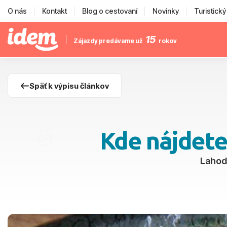
O nás
Kontakt
Blog o cestovaní
Novinky
Turistick
15
Zájazdy predávame už
rokov
Späť k výpisu článkov
Kde nájdete
Lahodn