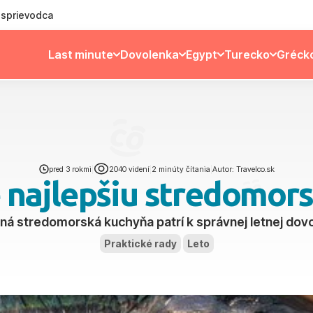
ý sprievodca
Last minute
Dovolenka
Egypt
Turecko
Gréck
pred 3 rokmi
|
2040 videní
|
2 minúty čítania
|
Autor: Travelco.sk
 najlepšiu stredomor
á stredomorská kuchyňa patrí k správnej letnej dov
Praktické rady
Leto