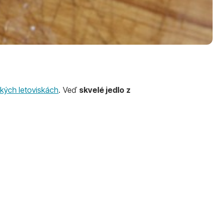
kých letoviskách
. Veď
skvelé jedlo z