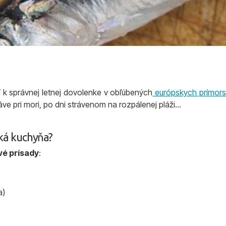
k správnej letnej dovolenke v obľúbených
európskych prímors
áve pri mori, po dni strávenom na rozpálenej pláži...
ká kuchyňa?
vé prísady
:
a)