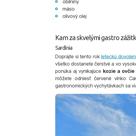
obilniny
mäso
olivový olej
Kam za skvelými gastro zážit
Sardínia
Doprajte si tento rok
leteckú dovolenk
všetko dostanete čerstvé a vo vysoke
ponúka aj vynikajúce
kozie a ovčie
môžete odniesť červené vínko
Ca
gastronomických vychytávkach sa vi