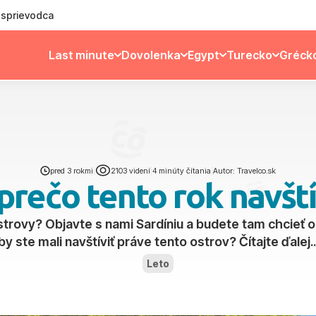
ý sprievodca
Last minute
Dovolenka
Egypt
Turecko
Gréck
pred 3 rokmi
|
2103 videní
|
4 minúty čítania
|
Autor: Travelco.sk
prečo tento rok navští
strovy? Objavte s nami Sardíniu a budete tam chcieť 
by ste mali navštíviť práve tento ostrov? Čítajte ďalej..
Leto