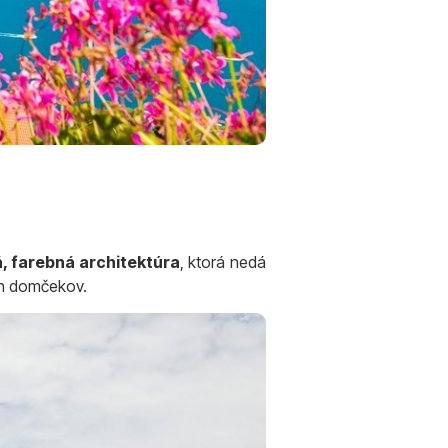
á, farebná architektúra
, ktorá nedá
ch domčekov.