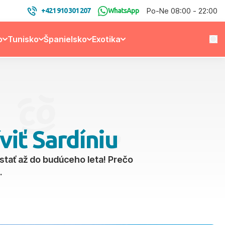
Po-Ne 08:00 - 22:00
+421 910 301 207
WhatsApp
o
Tunisko
Španielsko
Exotika
viť Sardíniu
ostať až do budúceho leta! Prečo
.