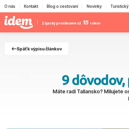
O nás
Kontakt
Blog o cestovaní
Novinky
Turistick
15
Zájazdy predávame už
rokov
Späť k výpisu článkov
9 dôvodov, 
Máte radi Taliansko? Milujete o