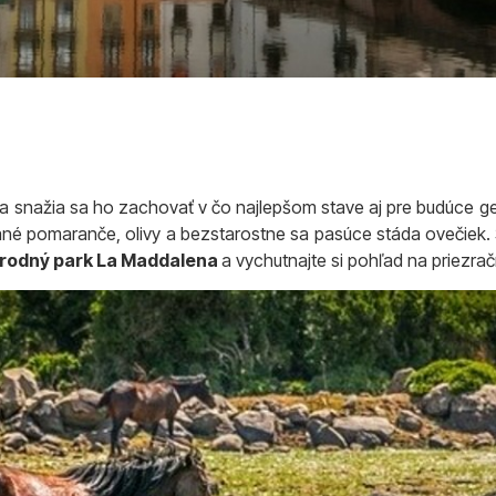
v a snažia sa ho zachovať v čo najlepšom stave aj pre budúce g
né pomaranče, olivy a bezstarostne sa pasúce stáda ovečiek. Špe
rodný park La Maddalena
a vychutnajte si pohľad na priez