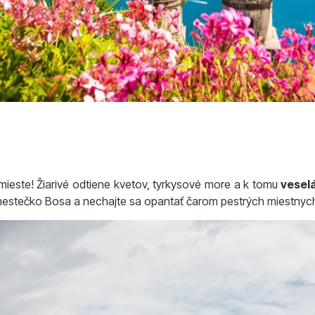
mieste! Žiarivé odtiene kvetov, tyrkysové more a k tomu
vesel
 mestečko Bosa a nechajte sa opantať čarom pestrých miestny