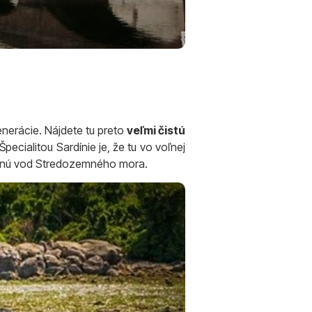
enerácie. Nájdete tu preto
veľmi čistú
cialitou Sardínie je, že tu vo voľnej
račnú vod Stredozemného mora.