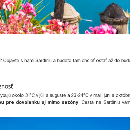
y? Objavte s nami Sardíniu a budete tam chcieť ostať až do bu
enosť
bujú okolo 31°C v júli a auguste a 23-24°C v máji, júni a októbri
iou pre dovolenku aj mimo sezóny
. Cesta na Sardíniu vá