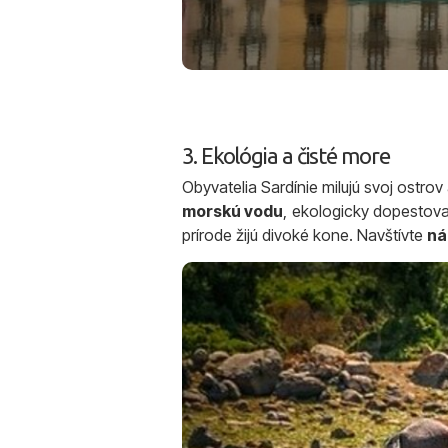
3. Ekológia a čisté more
Obyvatelia Sardínie milujú svoj ostro
morskú vodu
, ekologicky dopestova
prírode žijú divoké kone. Navštívte
ná