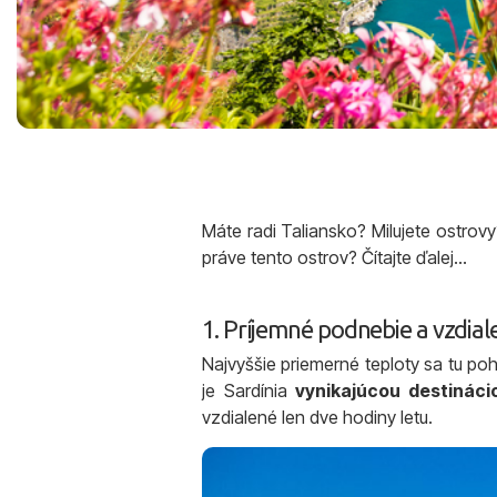
Máte radi Taliansko? Milujete ostrov
práve tento ostrov? Čítajte ďalej...
1. Príjemné podnebie a vzdial
Najvyššie priemerné teploty sa tu pohy
je Sardínia
vynikajúcou destinác
vzdialené len dve hodiny letu.