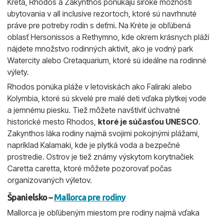
Kréta, Rhodos a Zakynthos ponúkajú široké možnosti
ubytovania v all inclusive rezortoch, ktoré sú navrhnuté
práve pre potreby rodín s deťmi. Na Kréte je obľúbená
oblasť Hersonissos a Rethymno, kde okrem krásnych pláží
nájdete množstvo rodinných aktivít, ako je vodný park
Watercity alebo Cretaquarium, ktoré sú ideálne na rodinné
výlety.
Rhodos ponúka pláže v letoviskách ako Faliraki alebo
Kolymbia, ktoré sú skvelé pre malé deti vďaka plytkej vode
a jemnému piesku. Tiež môžete navštíviť úchvatné
historické mesto Rhodos,
ktoré je súčasťou UNESCO
.
Zakynthos láka rodiny najmä svojimi pokojnými plážami,
napríklad Kalamaki, kde je plytká voda a bezpečné
prostredie. Ostrov je tiež známy výskytom korytnačiek
Caretta caretta, ktoré môžete pozorovať počas
organizovaných výletov.
Španielsko –
Mallorca pre rodiny
Mallorca je obľúbeným miestom pre rodiny najmä vďaka