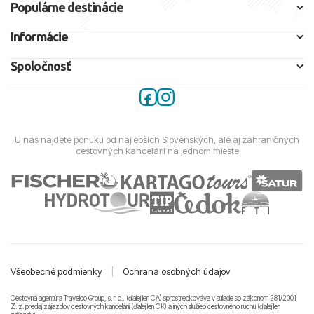
Populárne destinácie
Informácie
Spoločnosť
U nás nájdete ponuku od najlepších Slovenských, ale aj zahraničných
cestovných kancelárií na jednom mieste
Všeobecné podmienky
|
Ochrana osobných údajov
Cestovná agentúra Travelco Group, s. r. o., (ďalej len CA) sprostredkováva v súlade so zákonom 281/2001
Z. z. predaj zájazdov cestovných kancelárii (ďalej len CK) a iných služieb cestovného ruchu (ďalej len