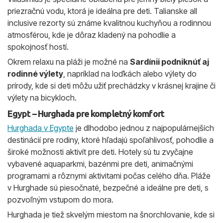
priezračnú vodu, ktorá je ideálna pre deti. Talianske all
inclusive rezorty sú známe kvalitnou kuchyňou a rodinnou
atmosférou, kde je dôraz kladený na pohodlie a
spokojnosť hostí.
Okrem relaxu na pláži je možné na
Sardínii podniknúť aj
rodinné výlety
, napríklad na loďkách alebo výlety do
prírody, kde si deti môžu užiť prechádzky v krásnej krajine či
výlety na bicykloch.
Egypt – Hurghada pre kompletný komfort
Hurghada v Egypte
je dlhodobo jednou z najpopulárnejších
destinácií pre rodiny, ktoré hľadajú spoľahlivosť, pohodlie a
široké možnosti aktivít pre deti. Hotely sú tu zvyčajne
vybavené aquaparkmi, bazénmi pre deti, animačnými
programami a rôznymi aktivitami počas celého dňa. Pláže
v Hurghade sú piesočnaté, bezpečné a ideálne pre deti, s
pozvoľným vstupom do mora.
Hurghada je tiež skvelým miestom na šnorchlovanie, kde si