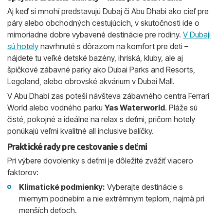
Aj keď si mnohí predstavujú Dubaj či Abu Dhabi ako cieľ pre
páry alebo obchodných cestujúcich, v skutočnosti ide o
mimoriadne dobre vybavené destinácie pre rodiny.
V Dubaji
sú hotely
navrhnuté s dôrazom na komfort pre deti –
nájdete tu veľké detské bazény, ihriská, kluby, ale aj
špičkové zábavné parky ako Dubai Parks and Resorts,
Legoland, alebo obrovské akvárium v Dubai Mall.
V Abu Dhabi zas poteší návšteva zábavného centra Ferrari
World alebo vodného parku
Yas Waterworld
. Pláže sú
čisté, pokojné a ideálne na relax s deťmi, pričom hotely
ponúkajú veľmi kvalitné all inclusive balíčky.
Praktické rady pre cestovanie s deťmi
Pri výbere dovolenky s deťmi je dôležité zvážiť viacero
faktorov:
Klimatické podmienky:
Vyberajte destinácie s
miernym podnebím a nie extrémnym teplom, najmä pri
menších deťoch.