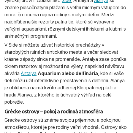
vysokej úrovni. Oblasti ako
Side
, Antalya a
Alanya
sú
známe piesočnatými plážami s veľmi miernym vstupom do
mora, čo ocenia najmä rodiny s malými deťmi. Medzi
najobľúbenejšie rezorty patria tie, ktoré sú vybavené
veľkými aquaparkmi, rôznymi detskými ihriskami a klubmi s
animačnými programami.
V Side si môžete užívať historické prechádzky v
starobylých ruinách antického mesta a večer sledovať
krásne západy slnka na promenáde. Antalya zase ponúka
okrem rezortov aj možnosti na výlety, napríklad návštevu
akvária
Antalya
Aquarium alebo delfinária
, kde si vaše
deti môžu užiť interaktívne predstavenia s delfínmi. Alanya
je obľúbená najmä kvôli nádhernej Kleopatrinej pláži a
hradu Alanya, z ktorého je úchvatný výhľad na celé
pobrežie.
Grécke ostrovy – pokoj a rodinná atmosféra
Grécke ostrovy sú známe svojou príjemnou a pokojnou
atmosférou, ktorá je pre rodiny veľmi vhodná. Ostrovy ako