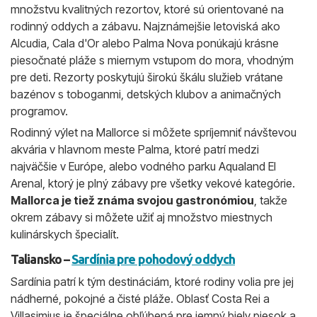
množstvu kvalitných rezortov, ktoré sú orientované na
rodinný oddych a zábavu. Najznámejšie letoviská ako
Alcudia, Cala d'Or alebo Palma Nova ponúkajú krásne
piesočnaté pláže s miernym vstupom do mora, vhodným
pre deti. Rezorty poskytujú širokú škálu služieb vrátane
bazénov s toboganmi, detských klubov a animačných
programov.
Rodinný výlet na Mallorce si môžete spríjemniť návštevou
akvária v hlavnom meste Palma, ktoré patrí medzi
najväčšie v Európe, alebo vodného parku Aqualand El
Arenal, ktorý je plný zábavy pre všetky vekové kategórie.
Mallorca je tiež známa svojou gastronómiou
, takže
okrem zábavy si môžete užiť aj množstvo miestnych
kulinárskych špecialít.
Taliansko –
Sardínia pre pohodový oddych
Sardínia patrí k tým destináciám, ktoré rodiny volia pre jej
nádherné, pokojné a čisté pláže. Oblasť Costa Rei a
Villasimius je špeciálne obľúbená pre jemný biely piesok a