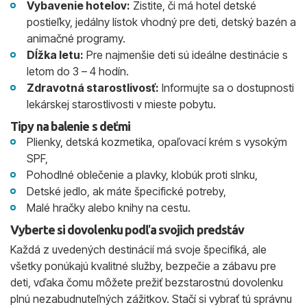
Vybavenie hotelov:
Zistite, či má hotel detské
postieľky, jedálny lístok vhodný pre deti, detský bazén a
animačné programy.
Dĺžka letu:
Pre najmenšie deti sú ideálne destinácie s
letom do 3 – 4 hodín.
Zdravotná starostlivosť:
Informujte sa o dostupnosti
lekárskej starostlivosti v mieste pobytu.
Tipy na balenie s deťmi
Plienky, detská kozmetika, opaľovací krém s vysokým
SPF,
Pohodlné oblečenie a plavky, klobúk proti slnku,
Detské jedlo, ak máte špecifické potreby,
Malé hračky alebo knihy na cestu.
Vyberte si dovolenku podľa svojich predstáv
Každá z uvedených destinácií má svoje špecifiká, ale
všetky ponúkajú kvalitné služby, bezpečie a zábavu pre
deti, vďaka čomu môžete prežiť bezstarostnú dovolenku
plnú nezabudnuteľných zážitkov. Stačí si vybrať tú správnu