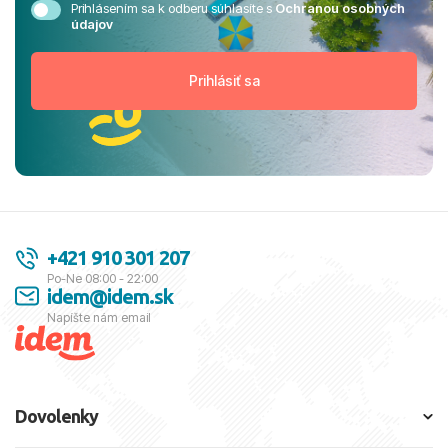
Prihlásením sa k odberu súhlasíte s
Ochranou osobných
údajov
+421 910 301 207
Po-Ne 08:00 - 22:00
idem@idem.sk
Napíšte nám email
Dovolenky