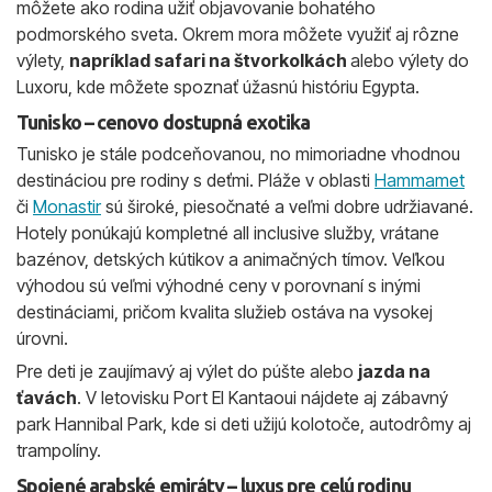
môžete ako rodina užiť objavovanie bohatého
podmorského sveta. Okrem mora môžete využiť aj rôzne
výlety,
napríklad safari na štvorkolkách
alebo výlety do
Luxoru, kde môžete spoznať úžasnú históriu Egypta.
Tunisko – cenovo dostupná exotika
Tunisko je stále podceňovanou, no mimoriadne vhodnou
destináciou pre rodiny s deťmi. Pláže v oblasti
Hammamet
či
Monastir
sú široké, piesočnaté a veľmi dobre udržiavané.
Hotely ponúkajú kompletné all inclusive služby, vrátane
bazénov, detských kútikov a animačných tímov. Veľkou
výhodou sú veľmi výhodné ceny v porovnaní s inými
destináciami, pričom kvalita služieb ostáva na vysokej
úrovni.
Pre deti je zaujímavý aj výlet do púšte alebo
jazda na
ťavách
. V letovisku Port El Kantaoui nájdete aj zábavný
park Hannibal Park, kde si deti užijú kolotoče, autodrômy aj
trampolíny.
Spojené arabské emiráty – luxus pre celú rodinu