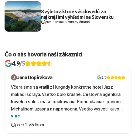
8 výletov, ktoré vás dovedú za
najkrajšími výhľadmi na Slovensku
pred 3 rokmi
|
6 minúty čítania
Čo o nás hovoria naši zákazníci
4.9
/5
Jana Dopirakova
5
/5
Včera sme sa vratili z Hurgady konkretne hotel Jazz
makadi soraya. Vsetko bolo krasne. Cestovna agentura
travelco splnila nase ocakavania. Komunikacia s panom
Michalinom uzasna a napomocna. Vsetko vysvetlil aj vo
viac
vecernych hodinach zaco sa ospravedlnujem. Hotel
krasny, cisty. Sluzby top. Strava, prostredie, more,
pred 1 týždňom
snorchlovanie. Dakujeme velmi pekne S pozdravom