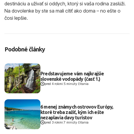
destináciu a užívať si oddych, ktorý si vaša rodina zaslúži.
Na dovolenke by ste sa mali cítiť ako doma – no ešte o
čosi lepšie.
Podobné články
Predstavujeme vám najkrajšie
slovenské vodopády (časť 1.)
pred 4 rokmi
|
5 minúty čítania
6 menej známych ostrovov Európy,
ktoré treba zažiť, kým ich ešte
nezaplavia davy turistov
pred 3 rokmi
|
7 minúty čítania