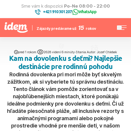
Sme vám k dispozícii
Po-Ne 08:00 - 22:00
+421 910 301 207
WhatsApp
|
15
Zájazdy predávame už
rokov
pred 1 rokom
|
2628 videní
|
6 minúty čítania
|
Autor: Jozef Chlebek
Kam na dovolenku s deťmi? Najlepšie
destinácie pre rodinnú pohodu
Rodinná dovolenka pri mori môže byť skvelým
zážitkom, ak si vyberiete tú správnu destináciu.
Tento článok vám pomôže zorientovať sa v
najobľúbenejších miestach, ktoré ponúkajú
ideálne podmienky pre dovolenku s deťmi. Či už
hľadáte piesočnaté pláže, all inclusive rezorty s
animačnými programami alebo pokojné
prostredie vhodné pre menšie deti, v našom