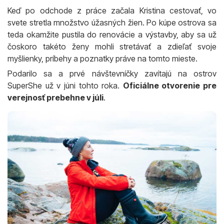
Keď po odchode z práce začala Kristina cestovať, vo
svete stretla množstvo úžasných žien. Po kúpe ostrova sa
teda okamžite pustila do renovácie a výstavby, aby sa už
čoskoro takéto ženy mohli stretávať a zdieľať svoje
myšlienky, príbehy a poznatky práve na tomto mieste.
Podarilo sa a prvé návštevníčky zavítajú na ostrov
SuperShe už v júni tohto roka.
Oficiálne otvorenie pre
verejnosť prebehne v júli
.