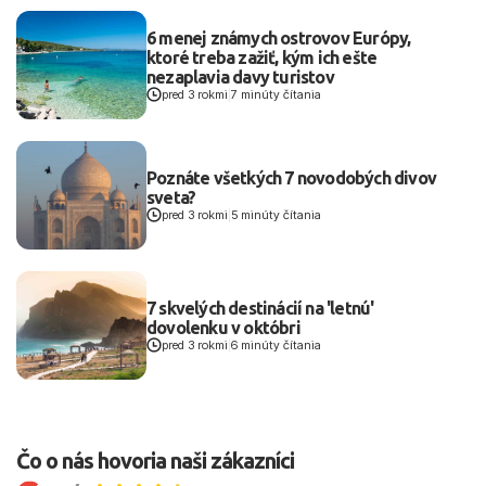
6 menej známych ostrovov Európy,
ktoré treba zažiť, kým ich ešte
nezaplavia davy turistov
pred 3 rokmi
|
7 minúty čítania
Poznáte všetkých 7 novodobých divov
sveta?
pred 3 rokmi
|
5 minúty čítania
7 skvelých destinácií na 'letnú'
dovolenku v októbri
pred 3 rokmi
|
6 minúty čítania
Čo o nás hovoria naši zákazníci