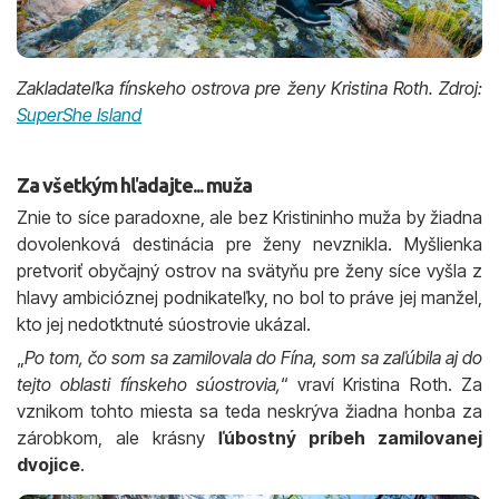
Zakladateľka fínskeho ostrova pre ženy Kristina Roth. Zdroj:
SuperShe Island
Za všetkým hľadajte... muža
Znie to síce paradoxne, ale bez Kristininho muža by žiadna
dovolenková destinácia pre ženy nevznikla. Myšlienka
pretvoriť obyčajný ostrov na svätyňu pre ženy síce vyšla z
hlavy ambicióznej podnikateľky, no bol to práve jej manžel,
kto jej nedotktnuté súostrovie ukázal.
„
Po tom, čo som sa zamilovala do Fína, som sa zaľúbila aj do
tejto oblasti fínskeho súostrovia,
“ vraví Kristina Roth. Za
vznikom tohto miesta sa teda neskrýva žiadna honba za
zárobkom, ale krásny
ľúbostný príbeh zamilovanej
dvojice
.