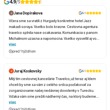
4.9
/5
Jana Dopirakova
5
/5
Včera sme sa vratili z Hurgady konkretne hotel Jazz
makadi soraya. Vsetko bolo krasne. Cestovna agentura
travelco splnila nase ocakavania. Komunikacia s panom
Michalinom uzasna a napomocna. Vsetko vysvetlil aj vo
viac
vecernych hodinach zaco sa ospravedlnujem. Hotel
krasny, cisty. Sluzby top. Strava, prostredie, more,
pred 1 týždňom
snorchlovanie. Dakujeme velmi pekne S pozdravom
Juraj Koskovsky
5
/5
Milý tím cestovnej kancelárie Travelco,už teraz aj Idem
chceli by sme sa vám z celého srdca poďakovať za
zorganizovanie našej nedávnej dovolenky v Turecku.
Vďaka vám sme prežili nádherný čas, na ktorý budeme
viac
ešte dlho s úsmevom spomínať. ​Všetko prebehlo
absolútne hladko – od prvotného výberu zájazdu, cez
pred 1 týždňom