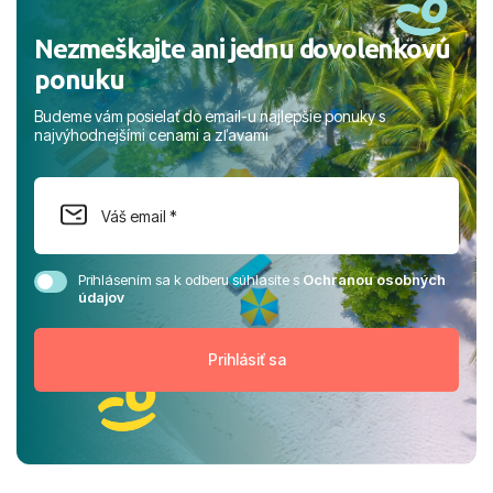
Nezmeškajte ani jednu dovolenkovú
ponuku
Budeme vám posielať do email-u najlepšie ponuky s
najvýhodnejšími cenami a zľavami
Prihlásením sa k odberu súhlasíte s
Ochranou osobných
údajov