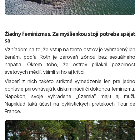
Žiadny feminizmus. Za myšlienkou stojí potreba spájať
sa
Vzhľadom na to, že vstup na tento ostrov je vyhradený len
ženám, podľa Roth je zároveň zónou bez sexuálneho
napätia. Okrem toho, že ostrov prilákal pozornosť
svetových médií, všimli si ho aj kritici.
Viacerí z nich takéto striktné vymedzenie len pre jedno
pohlavie prirovnávajú k diskriminácii či dokonca feminizmu.
Napokon, svoje vyhradené „územia“ majú aj muži.
Napríklad takú účasť na cyklistických pretekoch Tour de
France.