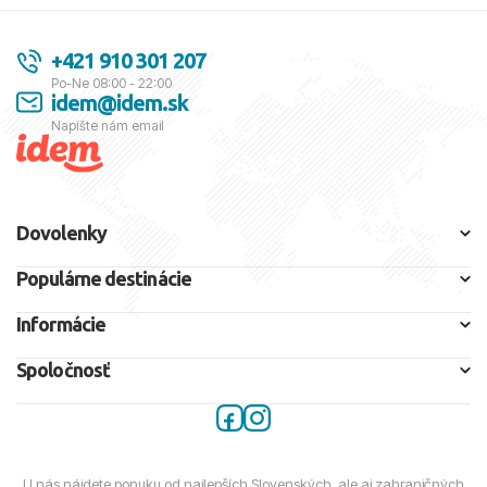
+421 910 301 207
Po-Ne 08:00 - 22:00
idem@idem.sk
Napíšte nám email
Dovolenky
Populárne destinácie
Informácie
Spoločnosť
U nás nájdete ponuku od najlepších Slovenských, ale aj zahraničných