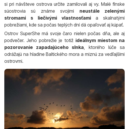
si pri návšteve ostrova určite zamilovali aj vy. Malé fínske
súostrovia sú známe svojimi
neustále zelenými
stromami s liečivými vlastnosťami
a skalnatými
pobrežiami, kde sa počas teplých dní dá opaľovať aj kúpať.
Ostrov SuperShe má svoje čaro nielen počas dňa, ale aj
podvečer. Jeho pobrežie je totiž
ideálnym miestom na
pozorovanie zapadajúceho slnka
, ktorého lúče sa
odrážajú na hladine Baltického mora a miznú za vedľajšími
ostrovmi.