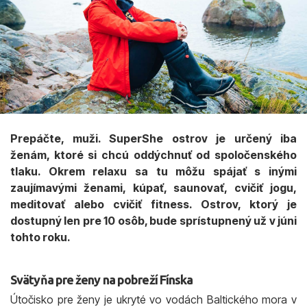
Prepáčte, muži. SuperShe ostrov je určený iba
ženám, ktoré si chcú oddýchnuť od spoločenského
tlaku. Okrem relaxu sa tu môžu spájať s inými
zaujímavými ženami, kúpať, saunovať, cvičiť jogu,
meditovať alebo cvičiť fitness. Ostrov, ktorý je
dostupný len pre 10 osôb, bude sprístupnený už v júni
tohto roku.
Svätyňa pre ženy na pobreží Fínska
Útočisko pre ženy je ukryté vo vodách Baltického mora v