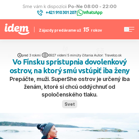
Sme vám k dispozícii
Po-Ne 08:00 - 22:00
+421 910 301 207
WhatsApp
|
15
Zájazdy predávame už
rokov
pred 3 rokmi
|
6927 videní
|
5 minúty čítania
|
Autor: Travelco.sk
Vo Fínsku sprístupnia dovolenkový
ostrov, na ktorý smú vstúpiť iba ženy
Prepáčte, muži. SuperShe ostrov je určený iba
ženám, ktoré si chcú oddýchnuť od
spoločenského tlaku.
Svet