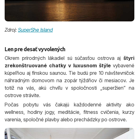
Zdroj:
SuperShe Island
Len pre desať vyvolených
Okrem prírodných lákadiel sú súčasťou ostrova aj
štyri
zrekonštruované chatky v luxusnom štýle
vybavené
kúpeľňou aj fínskou saunou. Tie budú pre 10 návštevníčok
náhradným domovom na zopár týždňov či mesiacov. Je
totiž na vás, akú chvíľu v spoločnosti „superžien” na
ostrove strávite.
Počas pobytu vás čakajú každodenné aktivity ako
wellness, hodiny jogy, meditácie, fitness cvičenia, kurzy
varenia, spoločné plavby alebo prechádzky po ostrove.