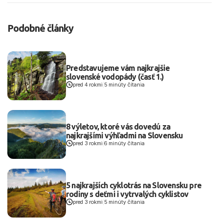
Podobné články
Predstavujeme vám najkrajšie
slovenské vodopády (časť 1.)
pred 4 rokmi
|
5 minúty čítania
8 výletov, ktoré vás dovedú za
najkrajšími výhľadmi na Slovensku
pred 3 rokmi
|
6 minúty čítania
5 najkrajších cyklotrás na Slovensku pre
rodiny s deťmi i vytrvalých cyklistov
pred 3 rokmi
|
5 minúty čítania