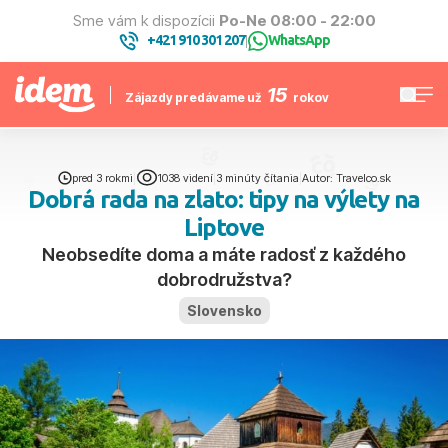
Sme vám k dispozícii
Po-Ne 08:00 - 22:00
+421 910 301 207
WhatsApp
|
15
Zájazdy predávame už
rokov
pred 3 rokmi
|
1038 videní
|
3 minúty čítania
|
Autor: Travelco.sk
Dobrá rada na zlato: tipy na výlety na
Liptove
Neobsedíte doma a máte radosť z každého
dobrodružstva?
Slovensko