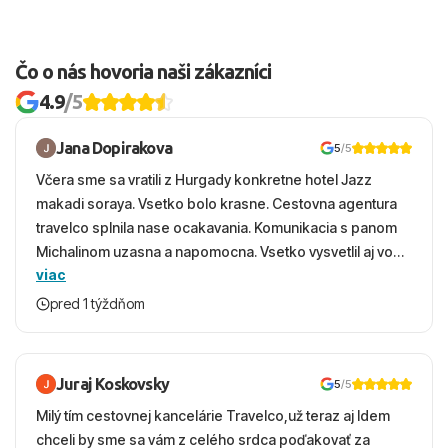
Čo o nás hovoria naši zákazníci
4.9
/5
Jana Dopirakova
5
/5
Včera sme sa vratili z Hurgady konkretne hotel Jazz
makadi soraya. Vsetko bolo krasne. Cestovna agentura
travelco splnila nase ocakavania. Komunikacia s panom
Michalinom uzasna a napomocna. Vsetko vysvetlil aj vo
viac
vecernych hodinach zaco sa ospravedlnujem. Hotel
krasny, cisty. Sluzby top. Strava, prostredie, more,
pred 1 týždňom
snorchlovanie. Dakujeme velmi pekne S pozdravom
Juraj Koskovsky
5
/5
Milý tím cestovnej kancelárie Travelco,už teraz aj Idem
chceli by sme sa vám z celého srdca poďakovať za