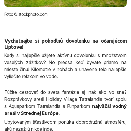
Foto: ©istockphoto.com
Vychutnajte si pohodlnú dovolenku na očarujúcom
Liptove!
Kedy si najlepšie užijete aktívnu dovolenku s množstvom
veselých zážitkov? No predsa keď bývate priamo na
mieste činu! Kilometre v nohách a unavené telo najlepšie
vyliečite relaxom vo vode.
Túžite cestovať do sveta fantázie aj inak ako vo sne?
Rozprávkový areál Holiday Village Tatralandia tvorí spolu
s Aquaparkom Tatralandia a Funparkom
najväčší vodný
areál v Strednej Európe.
Ubytovaným šťastlivcom ponúka dobrodružnú atmosféru,
akú nezažijú nikde inde.