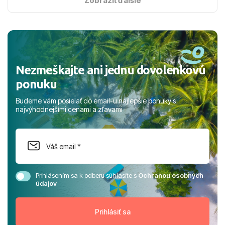
Zobraziť ďalšie
nabudúce! Ďakujeme za skvelé spomienky. ​S pozdravom
a prianím mnohých ďalších spokojných klientov, Juraj s
rodinou.
Nezmeškajte ani jednu dovolenkovú
ponuku
Budeme vám posielať do email-u najlepšie ponuky s
najvýhodnejšími cenami a zľavami
Prihlásením sa k odberu súhlasíte s
Ochranou osobných
údajov