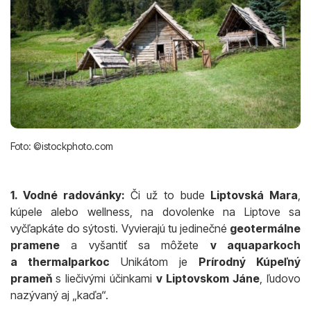
Foto: ©istockphoto.com
1. Vodné radovánky:
Či už to bude
Liptovská Mara
,
kúpele alebo wellness, na dovolenke na Liptove sa
vyčľapkáte do sýtosti. Vyvierajú tu jedinečné
geotermálne
pramene
a vyšantiť sa môžete
v aquaparkoch
a thermalparkoc
Unikátom je
Prírodný Kúpeľný
prameň
s liečivými účinkami
v Liptovskom Jáne
, ľudovo
nazývaný aj „kaďa“.