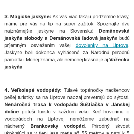
3. Magické jaskyne:
Ak vás viac lákajú podzemné krásy,
máme pre vás na tip na super zážitok. Spoznajte dve
najznámejšie jaskyne na Slovensku!
Demänovská
jaskyňa slobody a Demänovská ľadová jaskyň
a budú
príjemným osviežením vašej
dovolenky na Liptove
.
Jaskyne boli dokonca vyhlásené za Národnú prírodnú
pamiatku. Menej známa, ale nemenej krásna je aj
Važecká
jaskyňa
.
4. Veľkolepé vodopády:
Túlavé topánočky nadšencov
pešej turistiky sa na Liptove naozaj prevetrajú do sýtosti.
Nenáročná trasa k vodopádu Šuštiačka v Jánskej
doline
poteší turistu v každom veku. Keď hovoríme o
vodopádoch na Liptove, nemôžeme zabudnúť na
nádherný
Brankovský vodopád
. Prírodný skvost
ukrývajúci sa v tieni lesa meria až 55 metrov a patrí k 5