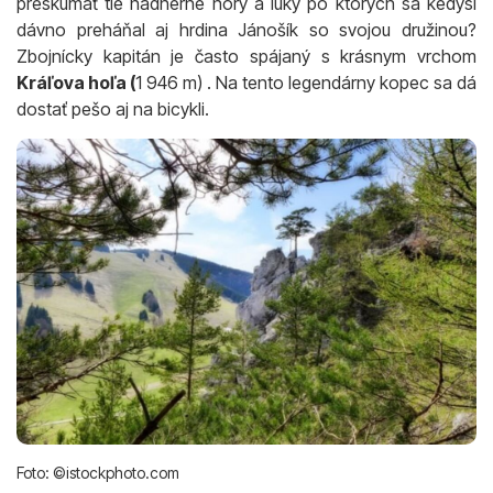
preskúmať tie nádherné hory a lúky po ktorých sa kedysi
dávno preháňal aj hrdina Jánošík so svojou družinou?
Zbojnícky kapitán je často spájaný s krásnym vrchom
Kráľova hoľa (
1 946 m) . Na tento legendárny kopec sa dá
dostať pešo aj na bicykli.
Foto: ©istockphoto.com