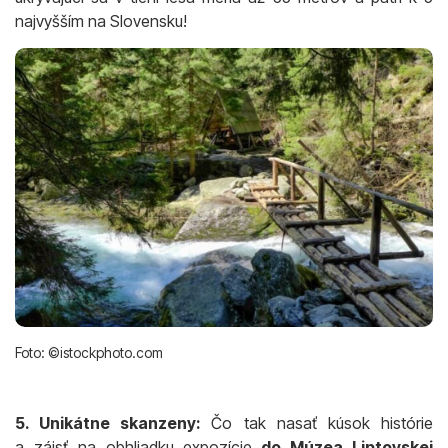
najvyšším na Slovensku!
Foto: ©istockphoto.com
5. Unikátne skanzeny:
Čo tak nasať kúsok histórie
a zájsť na obhliadku expozície
do Múzea Liptovskej