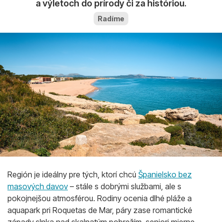
a výletoch do prírody či za históriou.
Radíme
Región je ideálny pre tých, ktorí chcú
Španielsko bez
masových davov
– stále s dobrými službami, ale s
pokojnejšou atmosférou. Rodiny ocenia dlhé pláže a
aquapark pri Roquetas de Mar, páry zase romantické