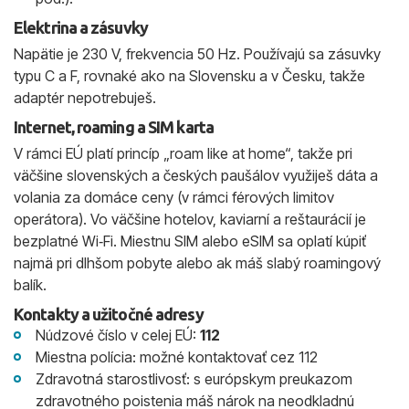
Elektrina a zásuvky
Napätie je 230 V, frekvencia 50 Hz. Používajú sa zásuvky
typu C a F, rovnaké ako na Slovensku a v Česku, takže
adaptér nepotrebuješ.
Internet, roaming a SIM karta
V rámci EÚ platí princíp „roam like at home“, takže pri
väčšine slovenských a českých paušálov využiješ dáta a
volania za domáce ceny (v rámci férových limitov
operátora). Vo väčšine hotelov, kaviarní a reštaurácií je
bezplatné Wi‑Fi. Miestnu SIM alebo eSIM sa oplatí kúpiť
najmä pri dlhšom pobyte alebo ak máš slabý roamingový
balík.
Kontakty a užitočné adresy
Núdzové číslo v celej EÚ:
112
Miestna polícia: možné kontaktovať cez 112
Zdravotná starostlivosť: s európskym preukazom
zdravotného poistenia máš nárok na neodkladnú