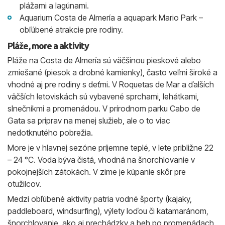
plážami a lagúnami.
Aquarium Costa de Almería a aquapark Mario Park –
obľúbené atrakcie pre rodiny.
Pláže, more a aktivity
Pláže na Costa de Almería sú väčšinou pieskové alebo
zmiešané (piesok a drobné kamienky), často veľmi široké a
vhodné aj pre rodiny s deťmi. V Roquetas de Mar a ďalších
väčších letoviskách sú vybavené sprchami, lehátkami,
slnečníkmi a promenádou. V prírodnom parku Cabo de
Gata sa priprav na menej služieb, ale o to viac
nedotknutého pobrežia.
More je v hlavnej sezóne príjemne teplé, v lete približne 22
– 24 °C. Voda býva čistá, vhodná na šnorchlovanie v
pokojnejších zátokách. V zime je kúpanie skôr pre
otužilcov.
Medzi obľúbené aktivity patria vodné športy (kajaky,
paddleboard, windsurfing), výlety loďou či katamaránom,
šnorchlovanie, ako aj prechádzky a beh po promenádach