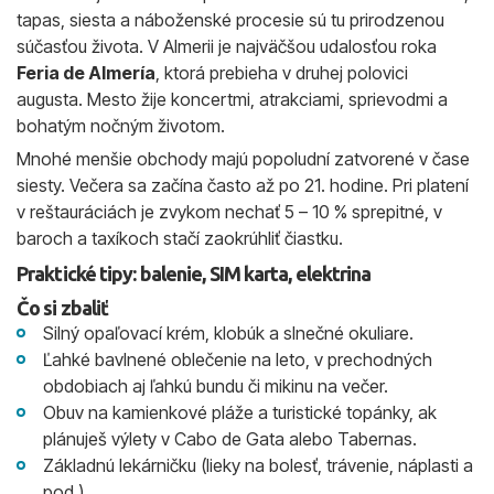
tapas, siesta a náboženské procesie sú tu prirodzenou
súčasťou života. V Almerii je najväčšou udalosťou roka
Feria de Almería
, ktorá prebieha v druhej polovici
augusta. Mesto žije koncertmi, atrakciami, sprievodmi a
bohatým nočným životom.
Mnohé menšie obchody majú popoludní zatvorené v čase
siesty. Večera sa začína často až po 21. hodine. Pri platení
v reštauráciách je zvykom nechať 5 – 10 % sprepitné, v
baroch a taxíkoch stačí zaokrúhliť čiastku.
Praktické tipy: balenie, SIM karta, elektrina
Čo si zbaliť
Silný opaľovací krém, klobúk a slnečné okuliare.
Ľahké bavlnené oblečenie na leto, v prechodných
obdobiach aj ľahkú bundu či mikinu na večer.
Obuv na kamienkové pláže a turistické topánky, ak
plánuješ výlety v Cabo de Gata alebo Tabernas.
Základnú lekárničku (lieky na bolesť, trávenie, náplasti a
pod.).