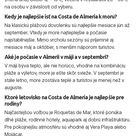
na osobu v závislosti od výberu.
Kedy je najlepšie ísť na Costa de Almería k moru?
Na klasickú plážovú dovolenku sú najlepšie mesiace jún až
september. Vtedy je more najteplejšie a počasie
najstabilnejšie. Mimo vrcholu sezóny sú príjemné aj
mesiace máj a október, s menším náporom turistov.
Aké je počasie v Almerii v máji a v septembri?
V máji býva teplo, ale nie horúco, vhodné na kombináciu
pláže a výletov, more je ešte skôr svieže. V septembri je
stále letno, more zostáva teplé a turistov je menej než v
auguste.
Ktoré letovisko na Costa de Almería je najlepšie pre
rodiny?
Najčastejšou voľbou je Roquetas de Mar, ktoré ponúka
dlhé pláže, rodinné hotely, aquapark aj dobrú infraštruktúru.
Pre pokojnejšiu atmosféru sú vhodné aj Vera Playa alebo
Mojácar.