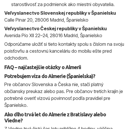
starostlivosť za podmienok ako miestni obyvatelia.
Veľvyslanectvo Slovenskej republiky v Španielsku
Calle Pinar 20, 28006 Madrid, Španielsko
Veľvyslanectvo Českej republiky v Španielsku
Avenida Pío XII 22–24, 28016 Madrid, Španielsko
Odporúčame uložiť si tieto kontakty spolu s číslom na svoju
poisťovňu a cestovnú kanceláriu do mobilu ešte pred
odchodom.
FAQ – najčastejšie otázky o Almerii
Potrebujem víza do Almerie (Španielska)?
Pre občanov Slovenska a Česka nie, stačí platný
občiansky preukaz alebo pas. Pre občanov tretích krajín je
potrebné overiť vízovú povinnosť podľa pravidiel pre
Španielsko.
Ako dlho trvá let do Almerie z Bratislavy alebo
Viedne?
Z Viedne trvá čistý čas letu približne 4 hodiny, väčšina