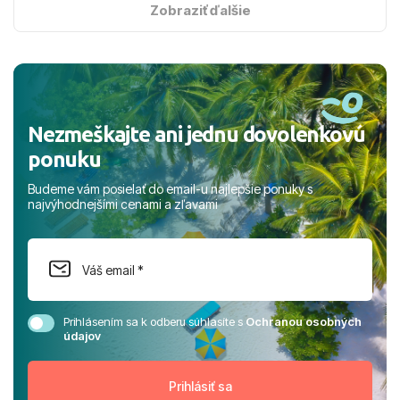
s hviezdičkou. ​Už teraz sa tešíme, kam s nami vyrazíte
Zobraziť ďalšie
nabudúce! Ďakujeme za skvelé spomienky. ​S pozdravom
a prianím mnohých ďalších spokojných klientov, Juraj s
rodinou.
Nezmeškajte ani jednu dovolenkovú
ponuku
Budeme vám posielať do email-u najlepšie ponuky s
najvýhodnejšími cenami a zľavami
Prihlásením sa k odberu súhlasíte s
Ochranou osobných
údajov