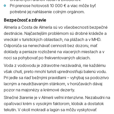
Pri prenose hotovosti 10 000 € a viac môže byť
potrebné jej nahlásenie colným orgánom.
Bezpečnosť a zdravie
Almería a Costa de Almería sú vo všeobecnosti bezpečné
destinácie. Najčastejším problémom sú drobné krádeže a
vreckári v turistických oblastiach, na plážach a v MHD.
Odporúča sa nenechávať cennosti bez dozoru, mať
doklady a peniaze rozložené na viacerých miestach a v
noci sa pohybovať po frekventovaných uliciach.
Voda z vodovodu je zdravotne nezávadná, nie každému
však chutí, preto mnohí turisti uprednostňujú balenú vodu.
Pri jedle sa riaď bežnými pravidlami – vyhýbaj sa podozrivo
lacným a neudržiavaným stánkom, v horúčavách dávaj
pozor na majonézy a krémové dezerty.
Slnečné žiarenie je v Almerii veľmi intenzívne. Nezabudni na
opaľovací krém s vysokým faktorom, klobúk a dostatok
tekutín. V okolí mokradí a lagún sa môžu vyskytovať