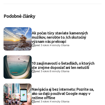
Podobné články
Ak počas túry staviate kamenných
mužíkov, nerobte to. Ich skutočný
význam vás prekvapí
pred 3 rokmi
|
4 minúty čítania
10 zaujímavostí o lietadlách, o ktorých
ste zrejme doposiaľ ani len netušili
pred 3 rokmi
|
6 minúty čítania
Navigácia aj bez internetu: Pozrite sa,
ako sa dajú používať Google mapy v
režime offline
pred 3 rokmi
|
4 minúty čítania