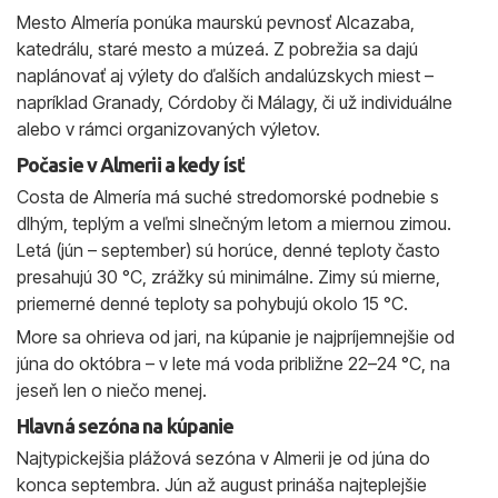
Mesto Almería ponúka maurskú pevnosť Alcazaba,
katedrálu, staré mesto a múzeá. Z pobrežia sa dajú
naplánovať aj výlety do ďalších andalúzskych miest –
napríklad Granady, Córdoby či Málagy, či už individuálne
alebo v rámci organizovaných výletov.
Počasie v Almerii a kedy ísť
Costa de Almería má suché stredomorské podnebie s
dlhým, teplým a veľmi slnečným letom a miernou zimou.
Letá (jún – september) sú horúce, denné teploty často
presahujú 30 °C, zrážky sú minimálne. Zimy sú mierne,
priemerné denné teploty sa pohybujú okolo 15 °C.
More sa ohrieva od jari, na kúpanie je najpríjemnejšie od
júna do októbra – v lete má voda približne 22–24 °C, na
jeseň len o niečo menej.
Hlavná sezóna na kúpanie
Najtypickejšia plážová sezóna v Almerii je od júna do
konca septembra. Jún až august prináša najteplejšie