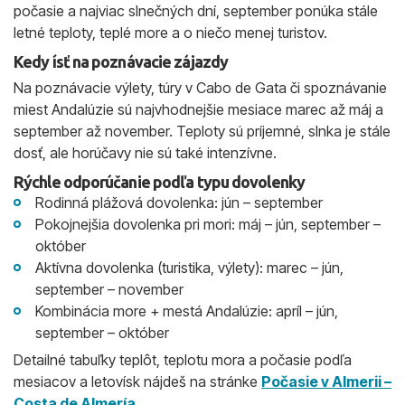
počasie a najviac slnečných dní, september ponúka stále
letné teploty, teplé more a o niečo menej turistov.
Kedy ísť na poznávacie zájazdy
Na poznávacie výlety, túry v Cabo de Gata či spoznávanie
miest Andalúzie sú najvhodnejšie mesiace marec až máj a
september až november. Teploty sú príjemné, slnka je stále
dosť, ale horúčavy nie sú také intenzívne.
Rýchle odporúčanie podľa typu dovolenky
Rodinná plážová dovolenka: jún – september
Pokojnejšia dovolenka pri mori: máj – jún, september –
október
Aktívna dovolenka (turistika, výlety): marec – jún,
september – november
Kombinácia more + mestá Andalúzie: apríl – jún,
september – október
Detailné tabuľky teplôt, teplotu mora a počasie podľa
mesiacov a letovísk nájdeš na stránke
Počasie v Almerii –
Costa de Almería
.