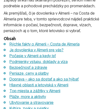
západy slnka nad skalnatým pobrežím, seniori mierne
podnebie a pohodové prechádzky po promenádach.
Ak premýšľaš, či je dovolenka v Almerii – na Costa de
Almería pre teba, v tomto sprievodcovi nájdeš praktické
informácie o počasí, bezpečnosti, doprave, vízach,
peniazoch aj o tom, ktoré letovisko si vybrať.
Obsah
Rýchle fakty o Almerii – Costa de Almería
Je dovolenka v Almerii pre vás?
Počasie v Almerii a kedy ísť
Podmienky vstupu, doklady a víza
Bezpečnosť a zdravie
Peniaze, ceny a platby
Doprava – ako sa dostať a ako sa hýbať
Hlavné oblasti a letoviská v Almerii
Top miesta a zážitky v Almerii
Pláže, more a aktivity
Ubytovanie a stravovanie
Kultúra, zvyky a sviatky