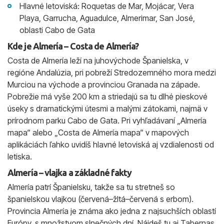
Hlavné letoviská: Roquetas de Mar, Mojácar, Vera
Playa, Garrucha, Aguadulce, Almerimar, San José,
oblasti Cabo de Gata
Kde je Almería – Costa de Almería?
Costa de Almería leží na juhovýchode Španielska, v
regióne Andalúzia, pri pobreží Stredozemného mora medzi
Murciou na východe a provinciou Granada na západe.
Pobrežie má vyše 200 km a striedajú sa tu dlhé pieskové
úseky s dramatickými útesmi a malými zátokami, najmä v
prírodnom parku Cabo de Gata. Pri vyhľadávaní „Almería
mapa“ alebo „Costa de Almería mapa“ v mapových
aplikáciách ľahko uvidíš hlavné letoviská aj vzdialenosti od
letiska.
Almería – vlajka a základné fakty
Almería patrí Španielsku, takže sa tu stretneš so
španielskou vlajkou (červená–žltá–červená s erbom).
Provincia Almería je známa ako jedna z najsuchších oblastí
Európy, s množstvom slnečných dní. Nájdeš tu aj Tabernas