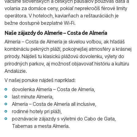
väčšine slovenských a českých paušálov používaš dáta a
volania za domáce ceny, pokiaľ neprekročíš férové limity
operátora. V hoteloch, kaviarňach a reštauráciách je
bežne dostupné bezplatné Wi‑Fi.
Naše zájazdy do Almerie – Costa de Almería
Almería – Costa de Almería je skvelou voľbou, ak hľadáš
kombináciu pekných pláží, pokojnejšej atmosféry a krásnej
prírody. Nájdeš tu klasickú plážovú dovolenku, výlety do
prírodných parkov, aj možnosť objavovať históriu a kultúru
Andalúzie.
V našej ponuke nájdeš napríklad:
dovolenka Almería – Costa de Almería,
last minute Almería,
Almería – Costa de Almería all inclusive,
rodinné hotely pri pláži,
poznávacie zájazdy s výletmi do Cabo de Gata,
Tabernas a mesta Almería.