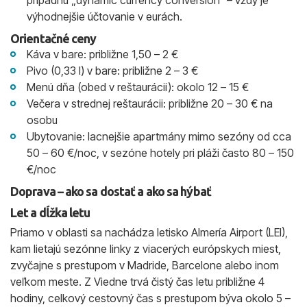
prípadnú „dynamic currency conversion“ – vždy je
výhodnejšie účtovanie v eurách.
Orientačné ceny
Káva v bare: približne 1,50 – 2 €
Pivo (0,33 l) v bare: približne 2 – 3 €
Menú dňa (obed v reštaurácii): okolo 12 – 15 €
Večera v strednej reštaurácii: približne 20 – 30 € na
osobu
Ubytovanie: lacnejšie apartmány mimo sezóny od cca
50 – 60 €/noc, v sezóne hotely pri pláži často 80 – 150
€/noc
Doprava – ako sa dostať a ako sa hýbať
Let a dĺžka letu
Priamo v oblasti sa nachádza letisko Almería Airport (LEI),
kam lietajú sezónne linky z viacerých európskych miest,
zvyčajne s prestupom v Madride, Barcelone alebo inom
veľkom meste. Z Viedne trvá čistý čas letu približne 4
hodiny, celkový cestovný čas s prestupom býva okolo 5 –