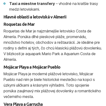
Taxi a miestne transfery
– vhodné na kratšie trasy
medzi letoviskami.
Hlavné oblasti a letoviská v Almerii
Roquetas de Mar
Roquetas de Mar je najznámejšie letovisko Costa de
Almería. Ponúka dlhé pieskové pláže, promenádu,
množstvo hotelov, obchodov a reštaurácií. Je ideálne pre
rodiny s deťmi aj tých, čo chcú klasickú plážovú dovolenku.
V blízkosti je aquapark Mario Park a Aquarium Costa de
Almería.
Mojácar Playa a Mojácar Pueblo
Mojácar Playa je moderné plážové letovisko, Mojácar
Pueblo nad ním je biele historické mestečko na kopci s
úzkymi uličkami a krásnymi výhľadmi. Toto spojenie
ponúka zaujímavý mix plážovej dovolenky a romantického
večerného mesta.
Vera Playa a Garrucha