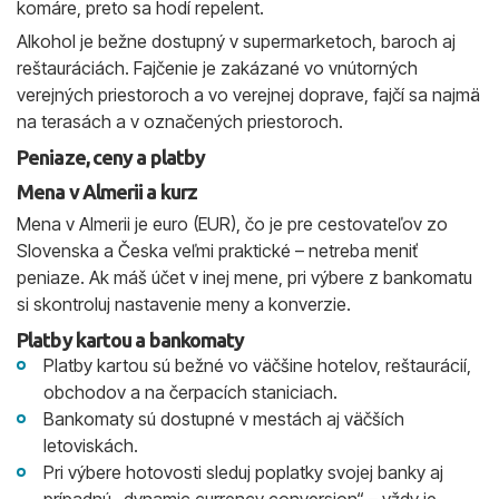
komáre, preto sa hodí repelent.
Alkohol je bežne dostupný v supermarketoch, baroch aj
reštauráciách. Fajčenie je zakázané vo vnútorných
verejných priestoroch a vo verejnej doprave, fajčí sa najmä
na terasách a v označených priestoroch.
Peniaze, ceny a platby
Mena v Almerii a kurz
Mena v Almerii je euro (EUR), čo je pre cestovateľov zo
Slovenska a Česka veľmi praktické – netreba meniť
peniaze. Ak máš účet v inej mene, pri výbere z bankomatu
si skontroluj nastavenie meny a konverzie.
Platby kartou a bankomaty
Platby kartou sú bežné vo väčšine hotelov, reštaurácií,
obchodov a na čerpacích staniciach.
Bankomaty sú dostupné v mestách aj väčších
letoviskách.
Pri výbere hotovosti sleduj poplatky svojej banky aj