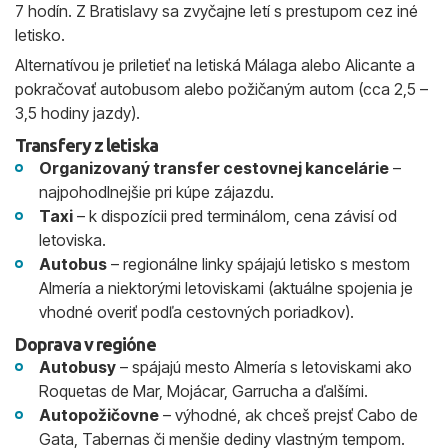
7 hodín. Z Bratislavy sa zvyčajne letí s prestupom cez iné
letisko.
Alternatívou je priletieť na letiská Málaga alebo Alicante a
pokračovať autobusom alebo požičaným autom (cca 2,5 –
3,5 hodiny jazdy).
Transfery z letiska
Organizovaný transfer cestovnej kancelárie
–
najpohodlnejšie pri kúpe zájazdu.
Taxi
– k dispozícii pred terminálom, cena závisí od
letoviska.
Autobus
– regionálne linky spájajú letisko s mestom
Almería a niektorými letoviskami (aktuálne spojenia je
vhodné overiť podľa cestovných poriadkov).
Doprava v regióne
Autobusy
– spájajú mesto Almería s letoviskami ako
Roquetas de Mar, Mojácar, Garrucha a ďalšími.
Autopožičovne
– výhodné, ak chceš prejsť Cabo de
Gata, Tabernas či menšie dediny vlastným tempom.