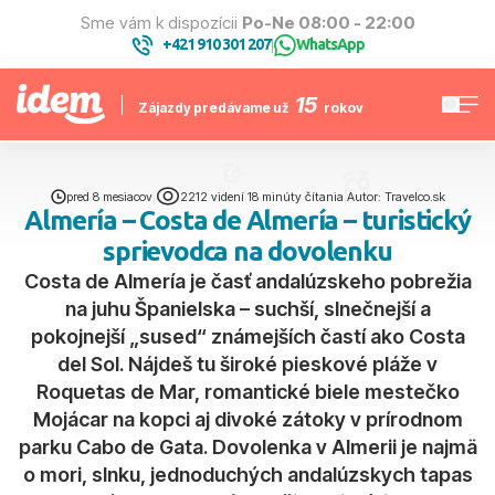
Sme vám k dispozícii
Po-Ne 08:00 - 22:00
+421 910 301 207
WhatsApp
|
15
Zájazdy predávame už
rokov
pred 8 mesiacov
|
2212 videní
|
18 minúty čítania
|
Autor: Travelco.sk
Almería – Costa de Almería – turistický
sprievodca na dovolenku
Costa de Almería je časť andalúzskeho pobrežia
na juhu Španielska – suchší, slnečnejší a
pokojnejší „sused“ známejších častí ako Costa
del Sol. Nájdeš tu široké pieskové pláže v
Roquetas de Mar, romantické biele mestečko
Mojácar na kopci aj divoké zátoky v prírodnom
parku Cabo de Gata. Dovolenka v Almerii je najmä
o mori, slnku, jednoduchých andalúzskych tapas