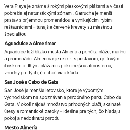
Vera Playa je známa širokými pieskovými plážami a v časti
pobrežia aj naturistickými zónami. Garrucha je menší
prístav s príjemnou promenádou a vynikajúcimi rybími
reštauráciami – tunajšie červené krevety sú miestnou
špecialitou.
Aguadulce a Almerimar
Aguadulce leží blízko mesta Almería a ponúka pláže, marínu
a promenádu. Almerimar je rezort s prístavom, golfovým
ihriskom a dlhými plážami s pokojnejšou atmosférou,
vhodný pre tých, čo chcú viac kľudu.
San José a Cabo de Gata
San José je menšie letovisko, ktoré je výborným
východiskom na spoznávanie prírodného parku Cabo de
Gata. V okolí nájdeš množstvo prírodných pláží, skalnaté
útesy a romantické zátoky – ideálne pre tých, čo hľadajú
pokoj a nedotknutú prírodu.
Mesto Almería