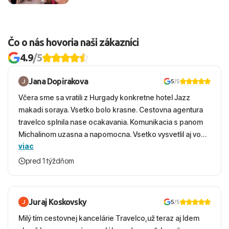
Čo o nás hovoria naši zákazníci
4.9
/5
Jana Dopirakova
5
/5
Včera sme sa vratili z Hurgady konkretne hotel Jazz
makadi soraya. Vsetko bolo krasne. Cestovna agentura
travelco splnila nase ocakavania. Komunikacia s panom
Michalinom uzasna a napomocna. Vsetko vysvetlil aj vo
viac
vecernych hodinach zaco sa ospravedlnujem. Hotel
krasny, cisty. Sluzby top. Strava, prostredie, more,
pred 1 týždňom
snorchlovanie. Dakujeme velmi pekne S pozdravom
Juraj Koskovsky
5
/5
Milý tím cestovnej kancelárie Travelco,už teraz aj Idem