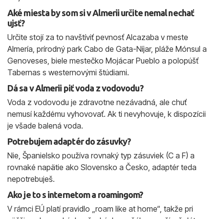
Aké miesta by som si v Almerii určite nemal nechať
ujsť?
Určite stojí za to navštíviť pevnosť Alcazaba v meste
Almería, prírodný park Cabo de Gata-Níjar, pláže Mónsul a
Genoveses, biele mestečko Mojácar Pueblo a polopúšť
Tabernas s westernovými štúdiami.
Dá sa v Almerii piť voda z vodovodu?
Voda z vodovodu je zdravotne nezávadná, ale chuť
nemusí každému vyhovovať. Ak ti nevyhovuje, k dispozícii
je všade balená voda.
Potrebujem adaptér do zásuvky?
Nie, Španielsko používa rovnaký typ zásuviek (C a F) a
rovnaké napätie ako Slovensko a Česko, adaptér teda
nepotrebuješ.
Ako je to s internetom a roamingom?
V rámci EÚ platí pravidlo „roam like at home“, takže pri