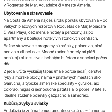
v Roquetas de Mar, Aguadulce či v meste Almería.
Ubytovanie a stravovanie
Na Costa de Almería nájdeš širokú ponuku ubytovania – od
veľkých plážových rezortov v Roquetas de Mar, Mojácare
či Vera Playa, cez menšie hotely a penzióny, až po
apartmány a boutique hotely v historických centrách.
Bežné stravovacie programy sú raňajky, polpenzia, plná
penzia a all inclusive. Mnohé rodinné hotely pri pláži
ponúkajú all inclusive s bohatým bufetom a snackmi počas
dňa.
Z jedál určite vyskúšaj tapas (malé porcie jedál), čerstvé
ryby a morské plody, najmä v prístavných mestách ako
Garrucha, a typické almerijské špeciality – gurullos, ajo
colorao, migas či jednoduché patatas a lo pobre. V lete sú
ideálne studené polievky gazpacho a salmorejo.
Kultúra, zvyky a sviatky
Andalúzia je známa temperamentnou kultúrou – flamenco,