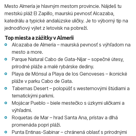
Mesto Almería je hlavným mestom provincie. Nájdeš tu
mestskú pláž El Zapillo, maurskú pevnosť Alcazaba,
katedrálu a typické andalúzske uličky. Je to výborný tip na
jednodňový výlet z letovísk na pobreží.
Top miesta a zážitky v Almerii
Alcazaba de Almería – maurská pevnosť s výhľadom na
mesto a more.
Parque Natural Cabo de Gata-Níjar – sopečné útesy,
prírodné pláže a malé rybárske dediny.
Playa de Mónsul a Playa de los Genoveses – ikonické
pláže v parku Cabo de Gata.
Tabernas Desert – polopúšť s westernovými štúdiami a
tematickými parkmi.
Mojácar Pueblo – biele mestečko s úzkymi uličkami a
výhľadmi.
Roquetas de Mar – hrad Santa Ana, prístav a dlhá
promenáda popri pláži.
Punta Entinas-Sabinar – chránená oblasť s prírodnými