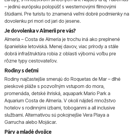
– jedinú európsku polopúšť s westernovými filmovými
štúdiami. Pre turistu to znamená veľmi dobré podmienky na
dovolenku pri mori od jari do jesene.
Je dovolenka v Almerii pre vás?
Almería – Costa de Almería je trochu iná ako preplnené
španielske letoviská. Menej davov, viac prírody a stále
dobrá infraštruktúra robia z oblasti výbornú voľbu pre
rôzne typy cestovateľov.
Rodiny s deťmi
Rodiny najčastejšie smerujú do Roquetas de Mar – dlhé
pieskové pláže s pozvoľným vstupom do mora,
promenáda, detské ihriská, aquapark Mario Park a
Aquarium Costa de Almería. V okolí nájdeš množstvo
hotelov s rodinnými izbami, toboganmi a all inclusive
službami. Alternatívou sú pokojnejšie Vera Playa a
Garrucha alebo Mojácar.
Páry a mladé dvojice