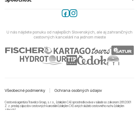
U nás nájdete ponuku od najlepších Slovenských, ale aj zahraničných
cestovných kancelárií na jednom mieste
Všeobecné podmienky
|
Ochrana osobných údajov
Cestovná agentúra Travelco Group, s. r. o., (ďalej len CA) sprostredkováva v súlade so zákonom 281/2001
Z. z. predaj zájazdov cestovných kancelárii (ďalej len CK) a iných služieb cestovného ruchu (ďalej len
zájazdy).
© 2011-2026 Travelco Group, s. r. o. Všetky práva vyhradené.