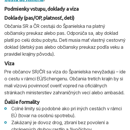
Podmienky vstupu, doklady a víza
Doklady (pas/OP, platnosť, deti)
Občania SR a ČR cestujú do Španielska na platný
občiansky preukaz alebo pas. Odporúča sa, aby doklad
platil po celú dobu pobytu. Deti musia mať vlastný cestovný
doklad (detský pas alebo občiansky preukaz podľa veku a
pravidiel krajiny pôvodu).
Víza
Pre občanov SR/ČR sa víza do Španielska nevyžadujú – ide
o cestu v rámci EÚ/Schengenu. Občania tretích krajín by si
mali vízovú povinnosť overiť vopred na oficiálnych
stránkach ministerstiev zahraničných vecí alebo ambasád.
Ďalšie formality
Colné limity sú podobné ako pri iných cestách v rámci
EÚ (tovar na osobnú spotrebu).
Zakázaný je dovoz drog, zbraní bez povolení a
chránených druhov rastlín a živočíchov.