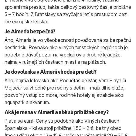
spojení má prestup, takže celkový cestovný čas je približne
5 – 7 hodín. Z Bratislavy sa zvyčajne letí s prestupom cez
iné európske letisko.
Je Almería bezpečná?
Áno, Almería je vo všeobecnosti považovaná za bezpečnú
destináciu. Rovnako ako v iných turistických regiónoch je
potrebné dávať pozor na vreckárov a drobné krádeže,
najmä v rušnejších častiach miest a na plážach.
Je dovolenka v Almerii vhodná pre deti?
Áno, najmä letoviská ako Roquetas de Mar, Vera Playa či
Mojácar sú vhodné pre rodiny s deťmi – majú dlhé pláže,
pozvoľný vstup do mora, rodinné hotely aj atrakcie ako
aquapark a akvárium.
Aká je mena v Almerii a aké sú približné ceny?
Platia sa eurá. Ceny sú podobné ako v iných častiach
Španielska – káva stojí približne 1,50 – 2 €, bežný obed
(menú dňa) okolo 12 – 15 €, večera v reštaurácii 20 – 30 €