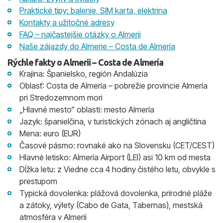
Praktické tipy: balenie, SIM karta, elektrina
Kontakty a užitočné adresy
FAQ – najčastejšie otázky o Almerii
Naše zájazdy do Almerie – Costa de Almería
Rýchle fakty o Almerii – Costa de Almería
Krajina: Španielsko, región Andalúzia
Oblasť: Costa de Almería – pobrežie provincie Almería
pri Stredozemnom mori
„Hlavné mesto“ oblasti: mesto Almería
Jazyk: španielčina, v turistických zónach aj angličtina
Mena: euro (EUR)
Časové pásmo: rovnaké ako na Slovensku (CET/CEST)
Hlavné letisko: Almería Airport (LEI) asi 10 km od mesta
Dĺžka letu: z Viedne cca 4 hodiny čistého letu, obvykle s
prestupom
Typická dovolenka: plážová dovolenka, prírodné pláže
a zátoky, výlety (Cabo de Gata, Tabernas), mestská
atmosféra v Almerii