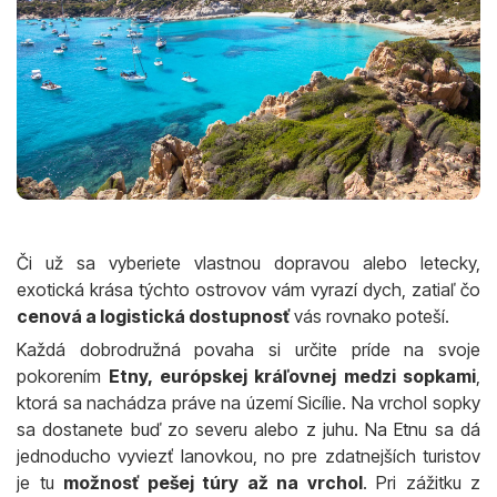
Či už sa vyberiete vlastnou dopravou alebo letecky,
exotická krása týchto ostrovov vám vyrazí dych, zatiaľ čo
cenová a logistická dostupnosť
vás rovnako poteší.
Každá dobrodružná povaha si určite príde na svoje
pokorením
Etny, európskej kráľovnej medzi sopkami
,
ktorá sa nachádza práve na území Sicílie. Na vrchol sopky
sa dostanete buď zo severu alebo z juhu. Na Etnu sa dá
jednoducho vyviezť lanovkou, no pre zdatnejších turistov
je tu
možnosť pešej túry až na vrchol
. Pri zážitku z