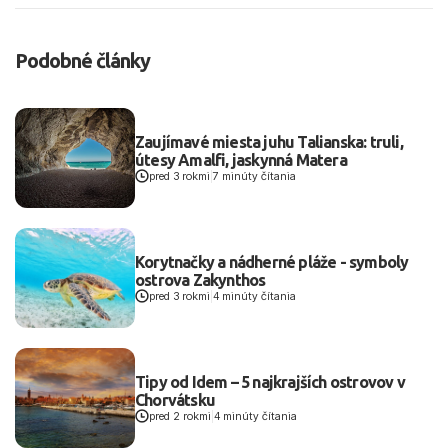
Podobné články
Zaujímavé miesta juhu Talianska: truli,
útesy Amalfi, jaskynná Matera
pred 3 rokmi
|
7 minúty čítania
Korytnačky a nádherné pláže - symboly
ostrova Zakynthos
pred 3 rokmi
|
4 minúty čítania
Tipy od Idem – 5 najkrajších ostrovov v
Chorvátsku
pred 2 rokmi
|
4 minúty čítania