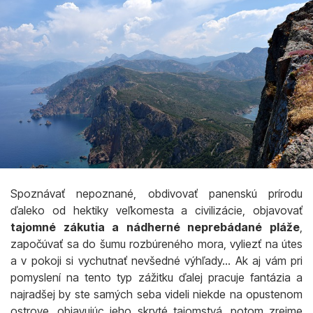
Spoznávať nepoznané, obdivovať panenskú prírodu
ďaleko od hektiky veľkomesta a civilizácie, objavovať
tajomné zákutia a nádherné neprebádané pláže
,
započúvať sa do šumu rozbúreného mora, vyliezť na útes
a v pokoji si vychutnať nevšedné výhľady... Ak aj vám pri
pomyslení na tento typ zážitku ďalej pracuje fantázia a
najradšej by ste samých seba videli niekde na opustenom
ostrove, objavujúc jeho skryté tajomstvá, potom zrejme