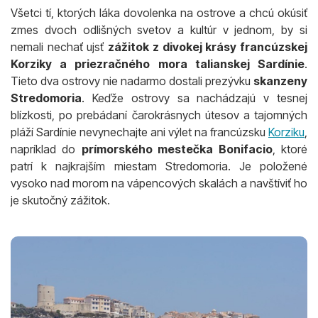
Všetci tí, ktorých láka dovolenka na ostrove a chcú okúsiť
zmes dvoch odlišných svetov a kultúr v jednom, by si
nemali nechať ujsť
zážitok z divokej krásy francúzskej
Korziky a priezračného mora talianskej Sardínie
.
Tieto dva ostrovy nie nadarmo dostali prezývku
skanzeny
Stredomoria
. Keďže ostrovy sa nachádzajú v tesnej
blízkosti, po prebádaní čarokrásnych útesov a tajomných
pláží Sardínie nevynechajte ani výlet na francúzsku
Korziku
,
napríklad do
prímorského mestečka Bonifacio
, ktoré
patrí k najkrajším miestam Stredomoria. Je položené
vysoko nad morom na vápencových skalách a navštíviť ho
je skutočný zážitok.