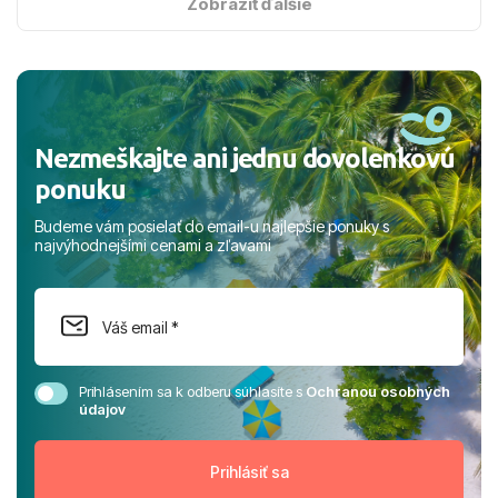
s hviezdičkou. ​Už teraz sa tešíme, kam s nami vyrazíte
Zobraziť ďalšie
nabudúce! Ďakujeme za skvelé spomienky. ​S pozdravom
a prianím mnohých ďalších spokojných klientov, Juraj s
rodinou.
Nezmeškajte ani jednu dovolenkovú
ponuku
Budeme vám posielať do email-u najlepšie ponuky s
najvýhodnejšími cenami a zľavami
Prihlásením sa k odberu súhlasíte s
Ochranou osobných
údajov