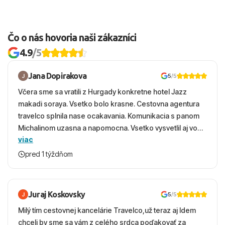
Čo o nás hovoria naši zákazníci
4.9
/5
Jana Dopirakova
5
/5
Včera sme sa vratili z Hurgady konkretne hotel Jazz
makadi soraya. Vsetko bolo krasne. Cestovna agentura
travelco splnila nase ocakavania. Komunikacia s panom
Michalinom uzasna a napomocna. Vsetko vysvetlil aj vo
viac
vecernych hodinach zaco sa ospravedlnujem. Hotel
krasny, cisty. Sluzby top. Strava, prostredie, more,
pred 1 týždňom
snorchlovanie. Dakujeme velmi pekne S pozdravom
Juraj Koskovsky
5
/5
Milý tím cestovnej kancelárie Travelco,už teraz aj Idem
chceli by sme sa vám z celého srdca poďakovať za