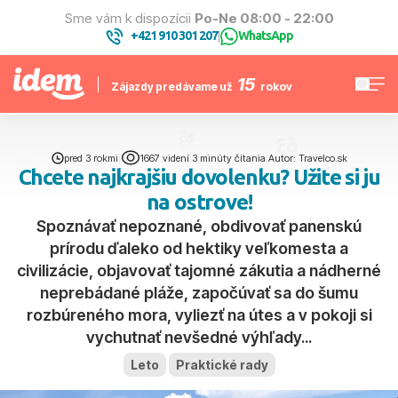
Sme vám k dispozícii
Po-Ne 08:00 - 22:00
+421 910 301 207
WhatsApp
|
15
Zájazdy predávame už
rokov
pred 3 rokmi
|
1667 videní
|
3 minúty čítania
|
Autor: Travelco.sk
Chcete najkrajšiu dovolenku? Užite si ju
na ostrove!
Spoznávať nepoznané, obdivovať panenskú
prírodu ďaleko od hektiky veľkomesta a
civilizácie, objavovať tajomné zákutia a nádherné
neprebádané pláže, započúvať sa do šumu
rozbúreného mora, vyliezť na útes a v pokoji si
vychutnať nevšedné výhľady...
Leto
Praktické rady