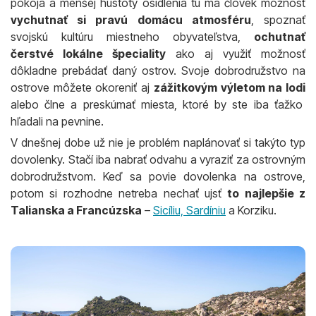
pokoja a menšej hustoty osídlenia tu má človek možnosť
vychutnať si pravú domácu atmosféru
, spoznať
svojskú kultúru miestneho obyvateľstva,
ochutnať
čerstvé lokálne špeciality
ako aj využiť možnosť
dôkladne prebádať daný ostrov. Svoje dobrodružstvo na
ostrove môžete okoreniť aj
zážitkovým výletom na lodi
alebo člne a preskúmať miesta, ktoré by ste iba ťažko
hľadali na pevnine.
V dnešnej dobe už nie je problém naplánovať si takýto typ
dovolenky. Stačí iba nabrať odvahu a vyraziť za ostrovným
dobrodružstvom. Keď sa povie dovolenka na ostrove,
potom si rozhodne netreba nechať ujsť
to najlepšie z
Talianska a Francúzska
–
Sicíliu, Sardíniu
a Korziku.