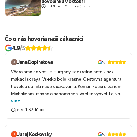
dovolenku v októbri
pred 3 rokmi
|
6 minúty čítania
Čo o nás hovoria naši zákazníci
4.9
/5
Jana Dopirakova
5
/5
Včera sme sa vratili z Hurgady konkretne hotel Jazz
makadi soraya. Vsetko bolo krasne. Cestovna agentura
travelco splnila nase ocakavania. Komunikacia s panom
Michalinom uzasna a napomocna. Vsetko vysvetlil aj vo
viac
vecernych hodinach zaco sa ospravedlnujem. Hotel
krasny, cisty. Sluzby top. Strava, prostredie, more,
pred 1 týždňom
snorchlovanie. Dakujeme velmi pekne S pozdravom
Juraj Koskovsky
5
/5