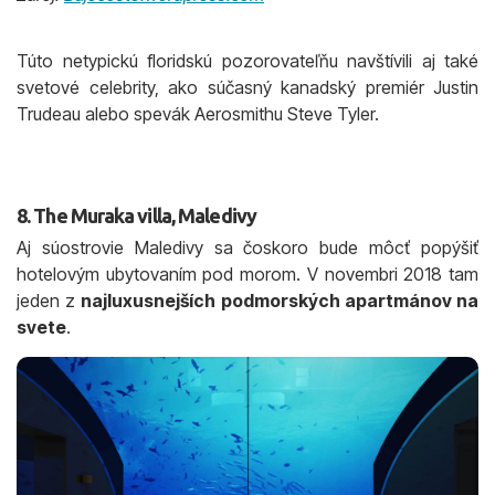
Túto netypickú floridskú pozorovateľňu navštívili aj také
svetové celebrity, ako súčasný kanadský premiér Justin
Trudeau alebo spevák Aerosmithu Steve Tyler.
8. The Muraka villa, Maledivy
Aj súostrovie Maledivy sa čoskoro bude môcť popýšiť
hotelovým ubytovaním pod morom. V novembri 2018 tam
jeden z
najluxusnejších podmorských apartmánov na
svete
.