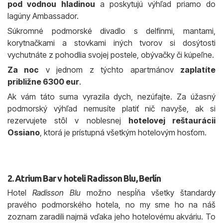
pod vodnou hladinou
a poskytujú výhľad priamo do
lagúny Ambassador.
Súkromné podmorské divadlo s delfínmi, mantami,
korytnačkami a stovkami iných tvorov si dosýtosti
vychutnáte z pohodlia svojej postele, obývačky či kúpeľne.
Za noc
v jednom z týchto apartmánov
zaplatíte
približne 6300 eur
.
Ak vám táto suma vyrazila dych, nezúfajte. Za úžasný
podmorský výhľad nemusíte platiť nič navyše, ak si
rezervujete stôl v noblesnej
hotelovej reštaurácii
Ossiano
, ktorá je prístupná všetkým hotelovým hosťom.
2. Atrium Bar v hoteli Radisson Blu, Berlín
Hotel
Radisson Blu
možno nespĺňa všetky štandardy
pravého podmorského hotela, no my sme ho na náš
zoznam zaradili najmä vďaka jeho hotelovému akváriu. To