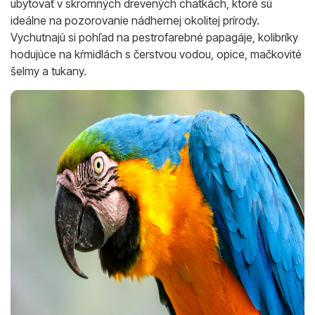
ubytovať v skromných drevených chatkách, ktoré sú
ideálne na pozorovanie nádhernej okolitej prírody.
Vychutnajú si pohľad na pestrofarebné papagáje, kolibríky
hodujúce na kŕmidlách s čerstvou vodou, opice, mačkovité
šelmy a tukany.