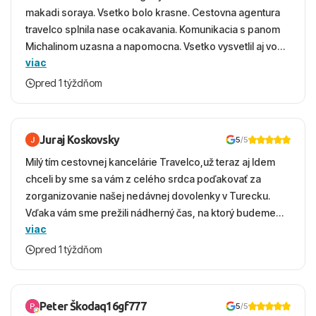
makadi soraya. Vsetko bolo krasne. Cestovna agentura
travelco splnila nase ocakavania. Komunikacia s panom
Michalinom uzasna a napomocna. Vsetko vysvetlil aj vo
viac
vecernych hodinach zaco sa ospravedlnujem. Hotel
krasny, cisty. Sluzby top. Strava, prostredie, more,
pred 1 týždňom
snorchlovanie. Dakujeme velmi pekne S pozdravom
Juraj Koskovsky
5
/5
Milý tím cestovnej kancelárie Travelco,už teraz aj Idem
chceli by sme sa vám z celého srdca poďakovať za
zorganizovanie našej nedávnej dovolenky v Turecku.
Vďaka vám sme prežili nádherný čas, na ktorý budeme
viac
ešte dlho s úsmevom spomínať. ​Všetko prebehlo
absolútne hladko – od prvotného výberu zájazdu, cez
pred 1 týždňom
ochotnú komunikáciu, až po samotný transfer a pobyt. ​
Ubytovaní sme boli v hoteli TUI Magic Life Jacaranda a
bola to trefa do čierneho! ​Čo nás dostalo najviac: ​Skvelé
Peter Škodaq16gf777
5
/5
služby a personál: Vždy usmievaví, ochotní a starostliví