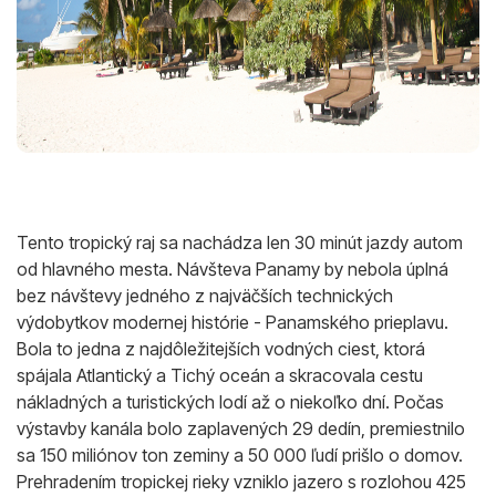
Tento tropický raj sa nachádza len 30 minút jazdy autom
od hlavného mesta. Návšteva Panamy by nebola úplná
bez návštevy jedného z najväčších technických
výdobytkov modernej histórie - Panamského prieplavu.
Bola to jedna z najdôležitejších vodných ciest, ktorá
spájala Atlantický a Tichý oceán a skracovala cestu
nákladných a turistických lodí až o niekoľko dní. Počas
výstavby kanála bolo zaplavených 29 dedín, premiestnilo
sa 150 miliónov ton zeminy a 50 000 ľudí prišlo o domov.
Prehradením tropickej rieky vzniklo jazero s rozlohou 425