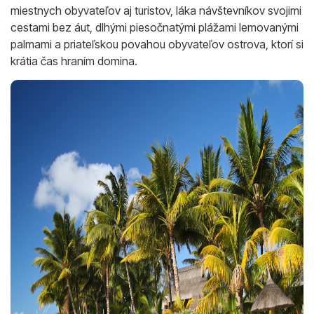
miestnych obyvateľov aj turistov, láka návštevníkov svojimi
cestami bez áut, dlhými piesočnatými plážami lemovanými
palmami a priateľskou povahou obyvateľov ostrova, ktorí si
krátia čas hraním domina.