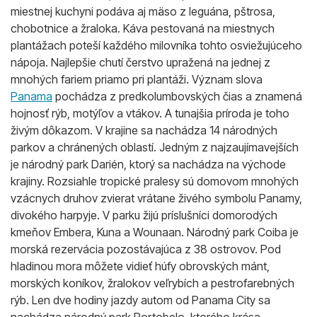
miestnej kuchyni podáva aj mäso z leguána, pštrosa,
chobotnice a žraloka. Káva pestovaná na miestnych
plantážach poteší každého milovníka tohto osviežujúceho
nápoja. Najlepšie chutí čerstvo upražená na jednej z
mnohých fariem priamo pri plantáži. Význam slova
Panama
pochádza z predkolumbovských čias a znamená
hojnosť rýb, motýľov a vtákov. A tunajšia príroda je toho
živým dôkazom. V krajine sa nachádza 14 národných
parkov a chránených oblastí. Jedným z najzaujímavejších
je národný park Darién, ktorý sa nachádza na východe
krajiny. Rozsiahle tropické pralesy sú domovom mnohých
vzácnych druhov zvierat vrátane živého symbolu Panamy,
divokého harpyje. V parku žijú príslušníci domorodých
kmeňov Embera, Kuna a Wounaan. Národný park Coiba je
morská rezervácia pozostávajúca z 38 ostrovov. Pod
hladinou mora môžete vidieť húfy obrovských mánt,
morských koníkov, žralokov veľrybích a pestrofarebných
rýb. Len dve hodiny jazdy autom od Panama City sa
nachádza národný park Portobelo, ktorého krása