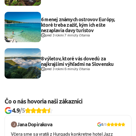
6 menej známych ostrovov Európy,
ktoré treba zažiť, kým ich ešte
nezaplavia davy turistov
pred 3 rokmi
|
7 minúty čítania
8 výletov, ktoré vás dovedú za
najkrajšími výhľadmi na Slovensku
pred 3 rokmi
|
6 minúty čítania
Čo o nás hovoria naši zákazníci
4.9
/5
Jana Dopirakova
5
/5
Včera sme sa vratili z Hurgady konkretne hotel Jazz