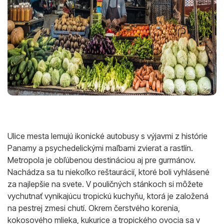
Ulice mesta lemujú ikonické autobusy s výjavmi z histórie
Panamy a psychedelickými maľbami zvierat a rastlín.
Metropola je obľúbenou destináciou aj pre gurmánov.
Nachádza sa tu niekoľko reštaurácií, ktoré boli vyhlásené
za najlepšie na svete. V pouličných stánkoch si môžete
vychutnať vynikajúcu tropickú kuchyňu, ktorá je založená
na pestrej zmesi chutí. Okrem čerstvého korenia,
kokosového mlieka, kukurice a tropického ovocia sa v