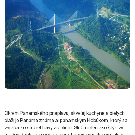
Okrem Panamského prieplavu, skvelej kuchyne a bielych
pláží je Panama známa aj panamským klobúkom, ktorý sa
vyrába zo stebiel trávy a paliem. Slúži nielen ako štýlový
módny doplnok a ochrana pred tropickým slnkom, ale v