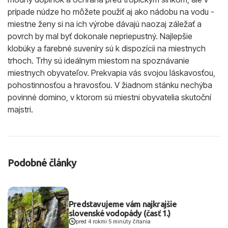
prípade núdze ho môžete použiť aj ako nádobu na vodu -
miestne ženy si na ich výrobe dávajú naozaj záležať a
povrch by mal byť dokonale nepriepustný. Najlepšie
klobúky a farebné suveníry sú k dispozícii na miestnych
trhoch. Trhy sú ideálnym miestom na spoznávanie
miestnych obyvateľov. Prekvapia vás svojou láskavosťou,
pohostinnosťou a hravosťou. V žiadnom stánku nechýba
povinné domino, v ktorom sú miestni obyvatelia skutoční
majstri.
Podobné články
Predstavujeme vám najkrajšie
slovenské vodopády (časť 1.)
pred 4 rokmi
|
5 minúty čítania