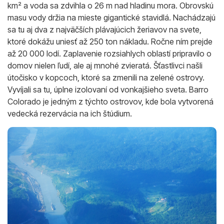
km² a voda sa zdvihla o 26 m nad hladinu mora. Obrovskú
masu vody držia na mieste gigantické stavidlá. Nachádzajú
sa tu aj dva z najväčších plávajúcich žeriavov na svete,
ktoré dokážu uniesť až 250 ton nákladu. Ročne ním prejde
až 20 000 lodí. Zaplavenie rozsiahlych oblastí pripravilo o
domov nielen ľudí, ale aj mnohé zvieratá. Šťastlivci našli
útočisko v kopcoch, ktoré sa zmenili na zelené ostrovy.
Vyvíjali sa tu, úplne izolovaní od vonkajšieho sveta. Barro
Colorado je jedným z týchto ostrovov, kde bola vytvorená
vedecká rezervácia na ich štúdium.