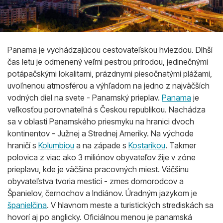
Panama je vychádzajúcou cestovateľskou hviezdou. Dlhší
čas letu je odmenený veľmi pestrou prírodou, jedinečnými
potápačskými lokalitami, prázdnymi piesočnatými plážami,
uvoľnenou atmosférou a výhľadom na jedno z najväčších
vodných diel na svete - Panamský prieplav.
Panama
je
veľkosťou porovnateľná s Českou republikou. Nachádza
sa v oblasti Panamského priesmyku na hranici dvoch
kontinentov - Južnej a Strednej Ameriky. Na východe
hraničí s
Kolumbiou
a na západe s
Kostarikou
. Takmer
polovica z viac ako 3 miliónov obyvateľov žije v zóne
prieplavu, kde je väčšina pracovných miest. Väčšinu
obyvateľstva tvoria mestici - zmes domorodcov a
Španielov, černochov a Indiánov. Úradným jazykom je
španielčina
. V hlavnom meste a turistických strediskách sa
hovorí aj po anglicky. Oficiálnou menou je panamská