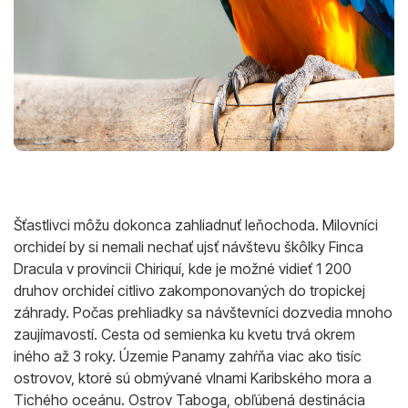
Šťastlivci môžu dokonca zahliadnuť leňochoda. Milovníci
orchideí by si nemali nechať ujsť návštevu škôlky Finca
Dracula v provincii Chiriquí, kde je možné vidieť 1 200
druhov orchideí citlivo zakomponovaných do tropickej
záhrady. Počas prehliadky sa návštevníci dozvedia mnoho
zaujímavostí. Cesta od semienka ku kvetu trvá okrem
iného až 3 roky. Územie Panamy zahŕňa viac ako tisíc
ostrovov, ktoré sú obmývané vlnami Karibského mora a
Tichého oceánu. Ostrov Taboga, obľúbená destinácia