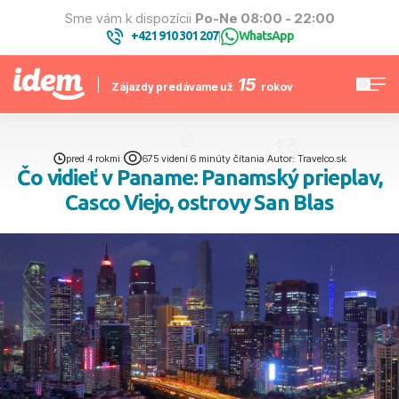
Sme vám k dispozícii
Po-Ne 08:00 - 22:00
+421 910 301 207
WhatsApp
|
15
Zájazdy predávame už
rokov
pred 4 rokmi
|
675 videní
|
6 minúty čítania
|
Autor: Travelco.sk
Čo vidieť v Paname: Panamský prieplav,
Casco Viejo, ostrovy San Blas