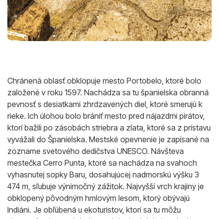
Chránená oblasť obklopuje mesto Portobelo, ktoré bolo
založené v roku 1597. Nachádza sa tu španielska obranná
pevnosť s desiatkami zhrdzavených diel, ktoré smerujú k
rieke. Ich úlohou bolo brániť mesto pred nájazdmi pirátov,
ktorí bažili po zásobách striebra a zlata, ktoré sa z prístavu
vyvážali do Španielska. Mestské opevnenie je zapísané na
zozname svetového dedičstva UNESCO. Návšteva
mestečka Cerro Punta, ktoré sa nachádza na svahoch
vyhasnutej sopky Baru, dosahujúcej nadmorskú výšku 3
474 m, sľubuje výnimočný zážitok. Najvyšší vrch krajiny je
obklopený pôvodným hmlovým lesom, ktorý obývajú
Indiáni. Je obľúbená u ekoturistov, ktorí sa tu môžu