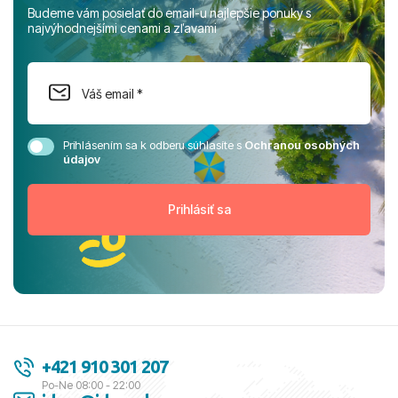
Budeme vám posielať do email-u najlepšie ponuky s
najvýhodnejšími cenami a zľavami
Prihlásením sa k odberu súhlasíte s
Ochranou osobných
údajov
+421 910 301 207
Po-Ne 08:00 - 22:00