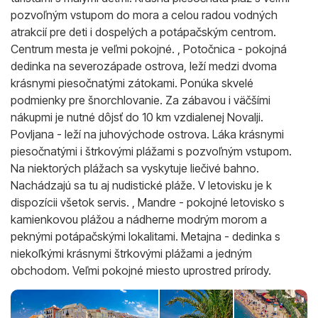
pozvoľným vstupom do mora a celou radou vodných
atrakcií pre deti i dospelých a potápačským centrom.
Centrum mesta je veľmi pokojné. , Potočnica - pokojná
dedinka na severozápade ostrova, leží medzi dvoma
krásnymi piesočnatými zátokami. Ponúka skvelé
podmienky pre šnorchlovanie. Za zábavou i väčšími
nákupmi je nutné dôjsť do 10 km vzdialenej Novalji.
Povljana - leží na juhovýchode ostrova. Láka krásnymi
piesočnatými i štrkovými plážami s pozvoľným vstupom.
Na niektorých plážach sa vyskytuje liečivé bahno.
Nachádzajú sa tu aj nudistické pláže. V letovisku je k
dispozícii všetok servis. , Mandre - pokojné letovisko s
kamienkovou plážou a nádherne modrým morom a
peknými potápačskými lokalitami. Metajna - dedinka s
niekoľkými krásnymi štrkovými plážami a jedným
obchodom. Veľmi pokojné miesto uprostred prírody.