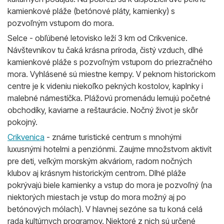
kamienkové pláže (betónové pláty, kamienky) s
pozvoľným vstupom do mora.
Selce - obľúbené letovisko leží 3 km od Crikvenice.
Návštevníkov tu čaká krásna príroda, čistý vzduch, dlhé
kamienkové pláže s pozvoľným vstupom do priezračného
mora. Vyhlásené sú miestne kempy. V peknom historickom
centre je k videniu niekoľko pekných kostolov, kaplnky i
malebné námestíčka. Plážovú promenádu ​​lemujú početné
obchodíky, kaviarne a reštaurácie. Nočný život je skôr
pokojný.
Crikvenica
- známe turistické centrum s mnohými
luxusnými hotelmi a penziónmi. Zaujme množstvom aktivít
pre deti, veľkým morským akváriom, radom nočných
klubov aj krásnym historickým centrom. Dlhé pláže
pokrývajú biele kamienky a vstup do mora je pozvoľný (na
niektorých miestach je vstup do mora možný aj po
betónových mólach). V hlavnej sezóne sa tu koná celá
rada kultúrnych programov. Niektoré z nich sú určené