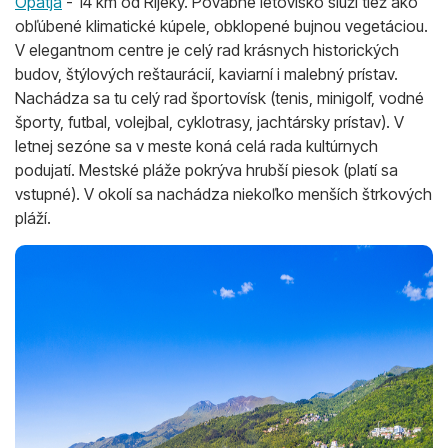
Opatja
- 14 km od Rijeky. Pôvabné letovisko slúži tiež ako
obľúbené klimatické kúpele, obklopené bujnou vegetáciou.
V elegantnom centre je celý rad krásnych historických
budov, štýlových reštaurácií, kaviarní i malebný prístav.
Nachádza sa tu celý rad športovísk (tenis, minigolf, vodné
športy, futbal, volejbal, cyklotrasy, jachtársky prístav). V
letnej sezóne sa v meste koná celá rada kultúrnych
podujatí. Mestské pláže pokrýva hrubší piesok (platí sa
vstupné). V okolí sa nachádza niekoľko menších štrkových
pláží.