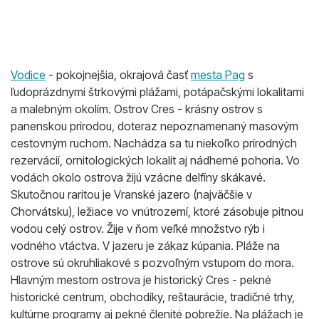
Vodice
- pokojnejšia, okrajová časť
mesta Pag
s
ľudoprázdnymi štrkovými plážami, potápačskými lokalitami
a malebným okolím. Ostrov Cres - krásny ostrov s
panenskou prírodou, doteraz nepoznamenaný masovým
cestovným ruchom. Nachádza sa tu niekoľko prírodných
rezervácií, ornitologických lokalít aj nádherné pohoria. Vo
vodách okolo ostrova žijú vzácne delfíny skákavé.
Skutočnou raritou je Vranské jazero (najväčšie v
Chorvátsku), ležiace vo vnútrozemí, ktoré zásobuje pitnou
vodou celý ostrov. Žije v ňom veľké množstvo rýb i
vodného vtáctva. V jazeru je zákaz kúpania. Pláže na
ostrove sú okruhliakové s pozvoľným vstupom do mora.
Hlavným mestom ostrova je historický Cres - pekné
historické centrum, obchodíky, reštaurácie, tradičné trhy,
kultúrne programy aj pekné členité pobrežie. Na plážach je