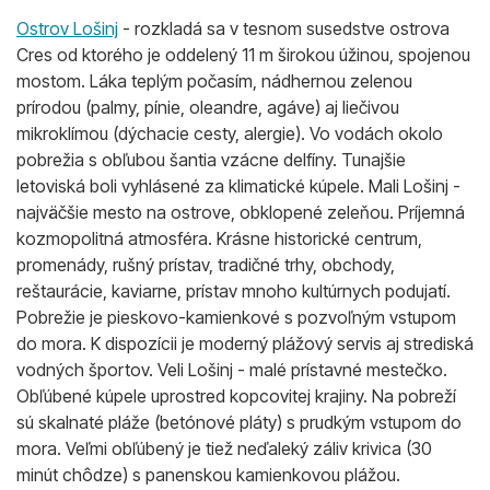
Ostrov Lošinj
- rozkladá sa v tesnom susedstve ostrova
Cres od ktorého je oddelený 11 m širokou úžinou, spojenou
mostom. Láka teplým počasím, nádhernou zelenou
prírodou (palmy, pínie, oleandre, agáve) aj liečivou
mikroklímou (dýchacie cesty, alergie). Vo vodách okolo
pobrežia s obľubou šantia vzácne delfíny. Tunajšie
letoviská boli vyhlásené za klimatické kúpele. Mali Lošinj -
najväčšie mesto na ostrove, obklopené zeleňou. Príjemná
kozmopolitná atmosféra. Krásne historické centrum,
promenády, rušný prístav, tradičné trhy, obchody,
reštaurácie, kaviarne, prístav mnoho kultúrnych podujatí.
Pobrežie je pieskovo-kamienkové s pozvoľným vstupom
do mora. K dispozícii je moderný plážový servis aj strediská
vodných športov. Veli Lošinj - malé prístavné mestečko.
Obľúbené kúpele uprostred kopcovitej krajiny. Na pobreží
sú skalnaté pláže (betónové pláty) s prudkým vstupom do
mora. Veľmi obľúbený je tiež neďaleký záliv krivica (30
minút chôdze) s panenskou kamienkovou plážou.