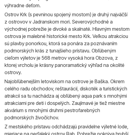
výhradne deťom.
Ostrov Krk (s pevninou spojený mostom) je druhý najväčší
z ostrovov v Jadranskom mori. Severovýchodné a
východnej pobrežie je divoké a skalnaté. Hlavným mestom
ostrova je malebné historické mesto Krk. Veľkou atrakciou
sú plavby ponorkou, ktorá sa ponára za poznávaním
podmorských krás z tunajšieho prístavu. Obľúbeným
cieľom výletov je 568 metrov vysoká hora Obzova, z
ktorej vrcholu je krásny panoramatický výhľad na okolité
ostrovy.
Najobľúbenejším letoviskom na ostrove je Baška. Okrem
celého radu obchodov, reštaurácií, diskoték a turistických
atrakcií sa tu nachádza aj obľúbený aqua park s mnohými
atrakciami pre deti i dospelých. Zaujímavé je tiež miestne
akvárium s mnohými druhmi pestrofarebných
podmorských živočíchov.
Z mestského prístavu odchádzajú pravidelne výletné lode,
mieriace na neďaleký ostrov Rab. Pobrežie pokrýva hrubší