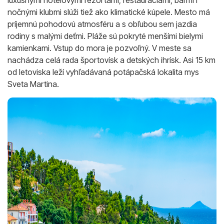
nočnými klubmi slúži tiež ako klimatické kúpele. Mesto má
príjemnú pohodovú atmosféru a s obľubou sem jazdia
rodiny s malými deťmi. Pláže sú pokryté menšími bielymi
kamienkami. Vstup do mora je pozvoľný. V meste sa
nachádza celá rada športovísk a detských ihrísk. Asi 15 km
od letoviska leží vyhľadávaná potápačská lokalita mys
Sveta Martina.