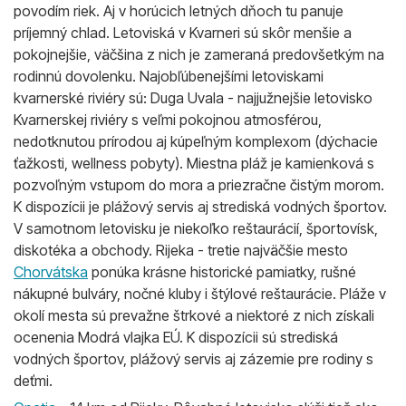
povodím riek. Aj v horúcich letných dňoch tu panuje
príjemný chlad. Letoviská v Kvarneri sú skôr menšie a
pokojnejšie, väčšina z nich je zameraná predovšetkým na
rodinnú dovolenku. Najobľúbenejšími letoviskami
kvarnerské riviéry sú: Duga Uvala - najjužnejšie letovisko
Kvarnerskej riviéry s veľmi pokojnou atmosférou,
nedotknutou prírodou aj kúpeľným komplexom (dýchacie
ťažkosti, wellness pobyty). Miestna pláž je kamienková s
pozvoľným vstupom do mora a priezračne čistým morom.
K dispozícii je plážový servis aj strediská vodných športov.
V samotnom letovisku je niekoľko reštaurácií, športovísk,
diskotéka a obchody. Rijeka - tretie najväčšie mesto
Chorvátska
ponúka krásne historické pamiatky, rušné
nákupné bulváry, nočné kluby i štýlové reštaurácie. Pláže v
okolí mesta sú prevažne štrkové a niektoré z nich získali
ocenenia Modrá vlajka EÚ. K dispozícii sú strediská
vodných športov, plážový servis aj zázemie pre rodiny s
deťmi.