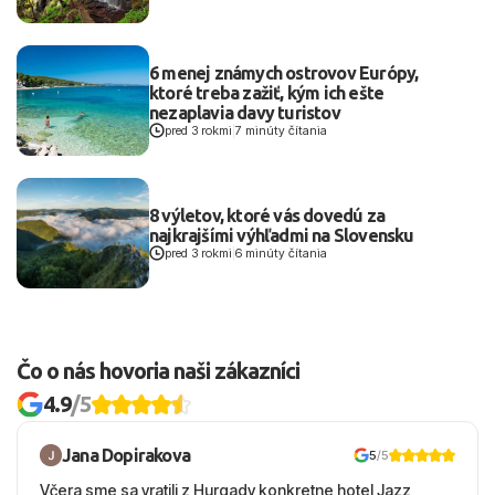
6 menej známych ostrovov Európy,
ktoré treba zažiť, kým ich ešte
nezaplavia davy turistov
pred 3 rokmi
|
7 minúty čítania
8 výletov, ktoré vás dovedú za
najkrajšími výhľadmi na Slovensku
pred 3 rokmi
|
6 minúty čítania
Čo o nás hovoria naši zákazníci
4.9
/5
Jana Dopirakova
5
/5
Včera sme sa vratili z Hurgady konkretne hotel Jazz