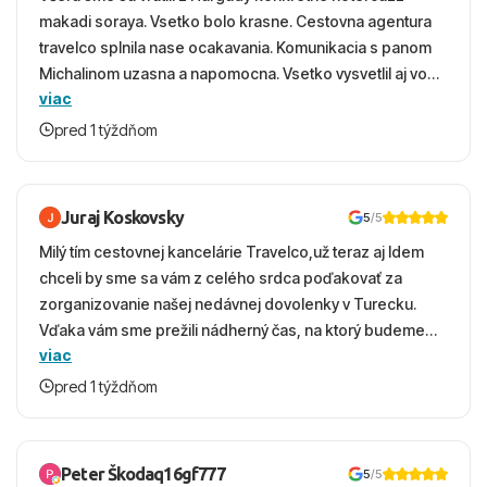
makadi soraya. Vsetko bolo krasne. Cestovna agentura
travelco splnila nase ocakavania. Komunikacia s panom
Michalinom uzasna a napomocna. Vsetko vysvetlil aj vo
viac
vecernych hodinach zaco sa ospravedlnujem. Hotel
krasny, cisty. Sluzby top. Strava, prostredie, more,
pred 1 týždňom
snorchlovanie. Dakujeme velmi pekne S pozdravom
Juraj Koskovsky
5
/5
Milý tím cestovnej kancelárie Travelco,už teraz aj Idem
chceli by sme sa vám z celého srdca poďakovať za
zorganizovanie našej nedávnej dovolenky v Turecku.
Vďaka vám sme prežili nádherný čas, na ktorý budeme
viac
ešte dlho s úsmevom spomínať. ​Všetko prebehlo
absolútne hladko – od prvotného výberu zájazdu, cez
pred 1 týždňom
ochotnú komunikáciu, až po samotný transfer a pobyt. ​
Ubytovaní sme boli v hoteli TUI Magic Life Jacaranda a
bola to trefa do čierneho! ​Čo nás dostalo najviac: ​Skvelé
Peter Škodaq16gf777
5
/5
služby a personál: Vždy usmievaví, ochotní a starostliví