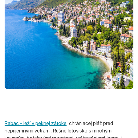
Rabac - leží v peknej zátoke
, chrániacej pláž pred
nepríjemnými vetrami. Rušné letovisko s mnohými
luxusnými hotelovými rezortami, reštauráciami, barmi i