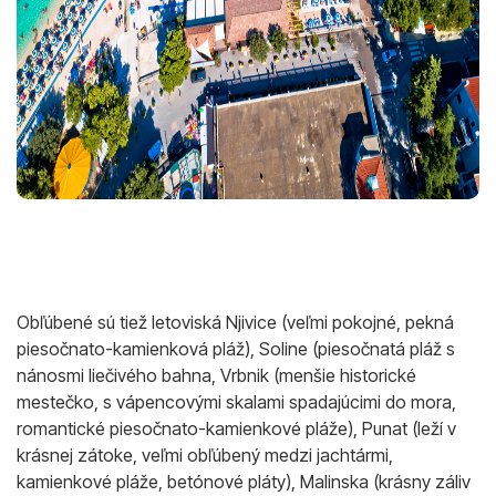
Obľúbené sú tiež letoviská Njivice (veľmi pokojné, pekná
piesočnato-kamienková pláž), Soline (piesočnatá pláž s
nánosmi liečivého bahna, Vrbnik (menšie historické
mestečko, s vápencovými skalami spadajúcimi do mora,
romantické piesočnato-kamienkové pláže), Punat (leží v
krásnej zátoke, veľmi obľúbený medzi jachtármi,
kamienkové pláže, betónové pláty), Malinska (krásny záliv