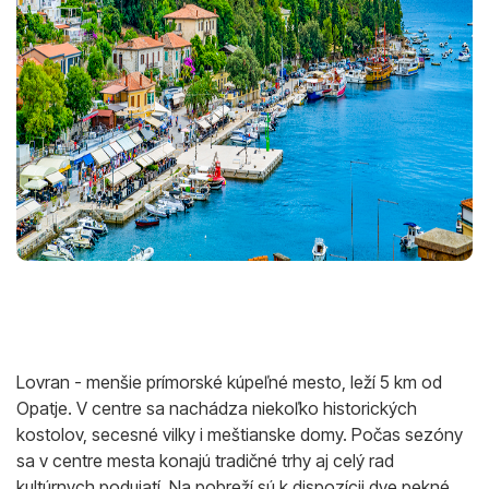
Lovran - menšie prímorské kúpeľné mesto, leží 5 km od
Opatje. V centre sa nachádza niekoľko historických
kostolov, secesné vilky i meštianske domy. Počas sezóny
sa v centre mesta konajú tradičné trhy aj celý rad
kultúrnych podujatí. Na pobreží sú k dispozícii dve pekné