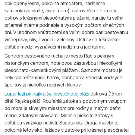
obklopený lesmi, pokojná atmosféra, nádherné
kamienkové pláže, čisté more), ostrov Rab - hornatý
ostrov s krásnymi piesočnatými plážami, panuje tu veľmi
príjemné mierne podnebie s vysokým počtom slnečných
dní. V úrodnom vnútrozemí sa veľmi dobre darí pestovaniu
vínnej révy, olív, ovocia i zeleniny. Ostrov sa teší veľkej
obľube medzi vyznávačmi nudizmu a jachtármi.
Centrom cestovného ruchu je mesto Rab s pekným
historickým centrom, hotelovou zástavbou i niekoľkými
piesočnato-kamienkovými plážami. Samozrejmosťou je
celý rad reštaurácií, barov, obchodov, stredísk vodných
športov aj niekoľko nočných klubov.
Lopar leží pri najkrajšej piesočnatej pláži
ostrova (15 km
dlhá Rajská pláž). Rozľahlá zátoka s pozvoľným vstupom
do mora je skvelými miestom pre rodiny s malými deťmi i
menej zdatnými plavcami. Menšie piesčité zátoky s
obľubou využívajú nudisti. Supetarska Draga malebné,
pokojné letovisko, ležiace v zátoke pri krásnej piesočnatej