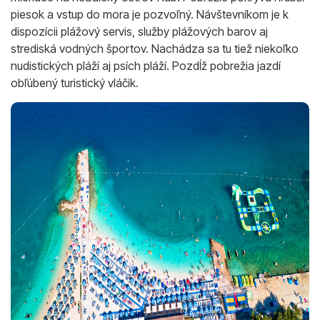
piesok a vstup do mora je pozvoľný. Návštevníkom je k
dispozícii plážový servis, služby plážových barov aj
strediská vodných športov. Nachádza sa tu tiež niekoľko
nudistických pláží aj psích pláží. Pozdĺž pobrežia jazdí
obľúbený turistický vláčik.