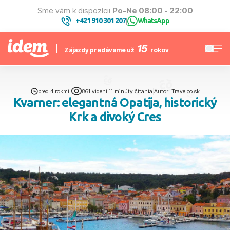
Sme vám k dispozícii
Po-Ne 08:00 - 22:00
+421 910 301 207
WhatsApp
|
15
Zájazdy predávame už
rokov
pred 4 rokmi
|
861 videní
|
11 minúty čítania
|
Autor: Travelco.sk
Kvarner: elegantná Opatija, historický
Krk a divoký Cres