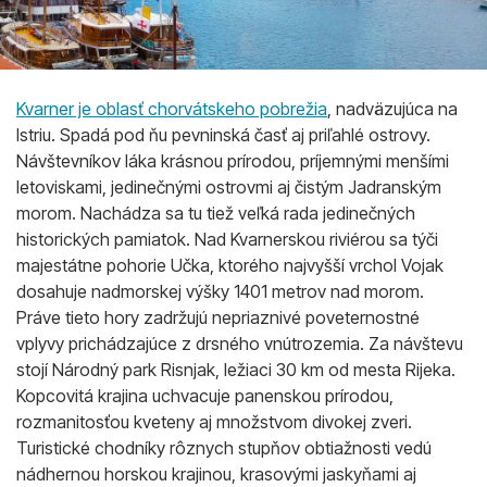
Kvarner je oblasť chorvátskeho pobrežia
, nadväzujúca na
Istriu. Spadá pod ňu pevninská časť aj priľahlé ostrovy.
Návštevníkov láka krásnou prírodou, príjemnými menšími
letoviskami, jedinečnými ostrovmi aj čistým Jadranským
morom. Nachádza sa tu tiež veľká rada jedinečných
historických pamiatok. Nad Kvarnerskou riviérou sa týči
majestátne pohorie Učka, ktorého najvyšší vrchol Vojak
dosahuje nadmorskej výšky 1401 metrov nad morom.
Práve tieto hory zadržujú nepriaznivé poveternostné
vplyvy prichádzajúce z drsného vnútrozemia. Za návštevu
stojí Národný park Risnjak, ležiaci 30 km od mesta Rijeka.
Kopcovitá krajina uchvacuje panenskou prírodou,
rozmanitosťou kveteny aj množstvom divokej zveri.
Turistické chodníky rôznych stupňov obtiažnosti vedú
nádhernou horskou krajinou, krasovými jaskyňami aj