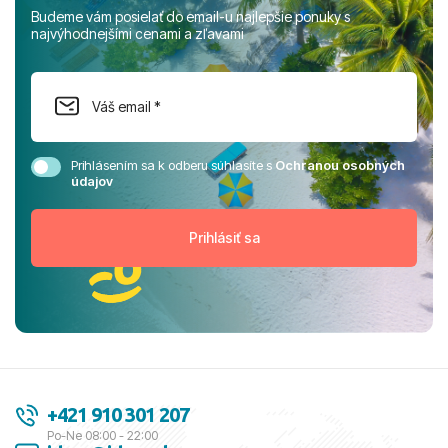
Budeme vám posielať do email-u najlepšie ponuky s
najvýhodnejšími cenami a zľavami
Prihlásením sa k odberu súhlasíte s
Ochranou osobných
údajov
+421 910 301 207
Po-Ne 08:00 - 22:00