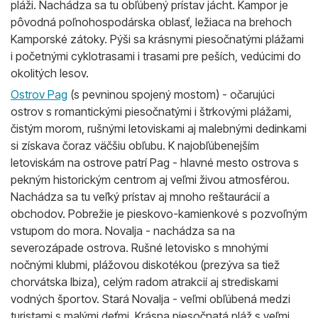
pláži. Nachádza sa tu obľúbený prístav jácht. Kampor je
pôvodná poľnohospodárska oblasť, ležiaca na brehoch
Kamporské zátoky. Pýši sa krásnymi piesočnatými plážami
i početnými cyklotrasami i trasami pre peších, vedúcimi do
okolitých lesov.
Ostrov Pag
(s pevninou spojený mostom) - očarujúci
ostrov s romantickými piesočnatými i štrkovými plážami,
čistým morom, rušnými letoviskami aj malebnými dedinkami
si získava čoraz väčšiu obľubu. K najobľúbenejším
letoviskám na ostrove patrí Pag - hlavné mesto ostrova s ​​
pekným historickým centrom aj veľmi živou atmosférou.
Nachádza sa tu veľký prístav aj mnoho reštaurácií a
obchodov. Pobrežie je pieskovo-kamienkové s pozvoľným
vstupom do mora. Novalja - nachádza sa na
severozápade ostrova. Rušné letovisko s mnohými
nočnými klubmi, plážovou diskotékou (prezýva sa tiež
chorvátska Ibiza), celým radom atrakcií aj strediskami
vodných športov. Stará Novalja - veľmi obľúbená medzi
turistami s malými deťmi. Krásna piesočnatá pláž s veľmi