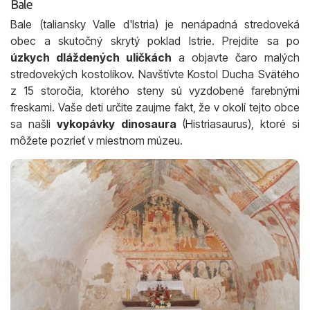
Bale
Bale (taliansky Valle d'Istria) je nenápadná stredoveká
obec a skutočný skrytý poklad Istrie. Prejdite sa po
úzkych dláždených uličkách
a objavte čaro malých
stredovekých kostolíkov. Navštívte Kostol Ducha Svätého
z 15 storočia, ktorého steny sú vyzdobené farebnými
freskami. Vaše deti určite zaujme fakt, že v okolí tejto obce
sa našli
vykopávky dinosaura
(Histriasaurus), ktoré si
môžete pozrieť v miestnom múzeu.