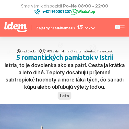
Sme vám k dispozícii
Po-Ne 08:00 - 22:00
+421 910 301 207
WhatsApp
|
15
Zájazdy predávame už
rokov
pred 3 rokmi
|
1783 videní
|
4 minúty čítania
|
Autor: Travelco.sk
5 romantických pamiatok v Istrii
Istria, to je dovolenka ako sa patrí. Cesta ja krátka
a leto dlhé. Teploty dosahujú príjemné
subtropické hodnoty a more láka tých, čo sa radi
kúpu alebo obľubujú výlety loďou.
Leto