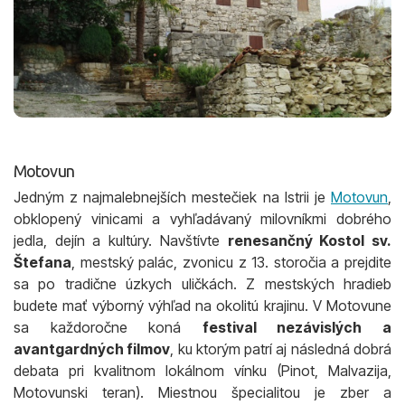
Motovun
Jedným z najmalebnejších mestečiek na Istrii je
Motovun
,
obklopený vinicami a vyhľadávaný milovníkmi dobrého
jedla, dejín a kultúry. Navštívte
renesančný Kostol sv.
Štefana
, mestský palác, zvonicu z 13. storočia a prejdite
sa po tradične úzkych uličkách. Z mestských hradieb
budete mať výborný výhľad na okolitú krajinu. V Motovune
sa každoročne koná
festival nezávislých a
avantgardných filmov
, ku ktorým patrí aj následná dobrá
debata pri kvalitnom lokálnom vínku (Pinot, Malvazija,
Motovunski teran). Miestnou špecialitou je zber a