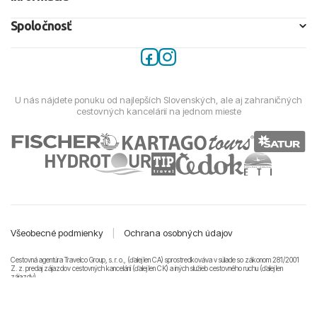
Spoločnosť
U nás nájdete ponuku od najlepších Slovenských, ale aj zahraničných
cestovných kancelárií na jednom mieste
Všeobecné podmienky
|
Ochrana osobných údajov
Cestovná agentúra Travelco Group, s. r. o., (ďalej len CA) sprostredkováva v súlade so zákonom 281/2001
Z. z. predaj zájazdov cestovných kancelárii (ďalej len CK) a iných služieb cestovného ruchu (ďalej len
zájazdy).
© 2011-2026 Travelco Group, s. r. o. Všetky práva vyhradené.