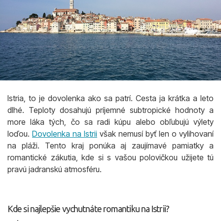
Istria, to je dovolenka ako sa patrí. Cesta ja krátka a leto
dlhé. Teploty dosahujú príjemné subtropické hodnoty a
more láka tých, čo sa radi kúpu alebo obľubujú výlety
loďou.
Dovolenka na Istrii
však nemusí byť len o vylihovaní
na pláži. Tento kraj ponúka aj zaujímavé pamiatky a
romantické zákutia, kde si s vašou polovičkou užijete tú
pravú jadranskú atmosféru.
Kde si najlepšie vychutnáte romantiku na Istrii?