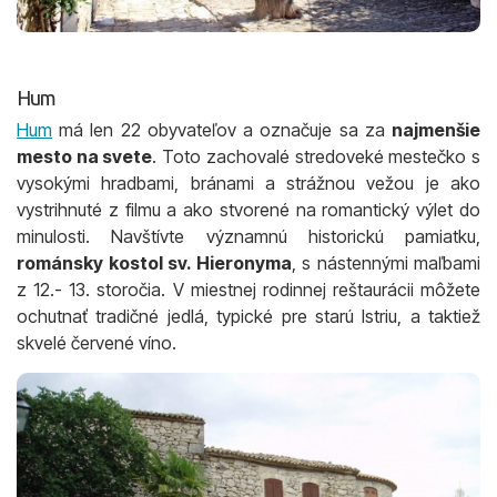
Hum
Hum
má len 22 obyvateľov a označuje sa za
najmenšie
mesto na svete
. Toto zachovalé stredoveké mestečko s
vysokými hradbami, bránami a strážnou vežou je ako
vystrihnuté z filmu a ako stvorené na romantický výlet do
minulosti. Navštívte významnú historickú pamiatku,
románsky kostol sv. Hieronyma
, s nástennými maľbami
z 12.- 13. storočia. V miestnej rodinnej reštaurácii môžete
ochutnať tradičné jedlá, typické pre starú Istriu, a taktiež
skvelé červené víno.