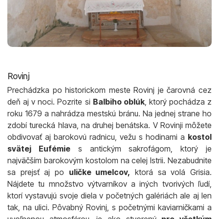
Rovinj
Prechádzka po historickom meste Rovinj je čarovná cez
deň aj v noci. Pozrite si
Balbiho oblúk
, ktorý pochádza z
roku 1679 a nahrádza mestskú bránu. Na jednej strane ho
zdobí turecká hlava, na druhej benátska. V Rovinji môžete
obdivovať aj barokovú radnicu, vežu s hodinami a
kostol
svätej Eufémie
s antickým sakrofágom, ktorý je
najväčším barokovým kostolom na celej Istrii. Nezabudnite
sa prejsť aj po
uličke umelcov,
ktorá sa volá Grisia.
Nájdete tu množstvo výtvarníkov a iných tvorivých ľudí,
ktorí vystavujú svoje diela v početných galériách ale aj len
tak, na ulici. Pôvabný Rovinj, s početnými kaviarničkami a
uvoľnenou atmosférou, je ako stvorený
pre všetkým