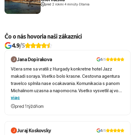
pred 2 rokmi
|
4 minúty čítania
Čo o nás hovoria naši zákazníci
4.9
/5
Jana Dopirakova
5
/5
Včera sme sa vratili z Hurgady konkretne hotel Jazz
makadi soraya. Vsetko bolo krasne. Cestovna agentura
travelco splnila nase ocakavania. Komunikacia s panom
Michalinom uzasna a napomocna. Vsetko vysvetlil aj vo
viac
vecernych hodinach zaco sa ospravedlnujem. Hotel
krasny, cisty. Sluzby top. Strava, prostredie, more,
pred 1 týždňom
snorchlovanie. Dakujeme velmi pekne S pozdravom
Juraj Koskovsky
5
/5