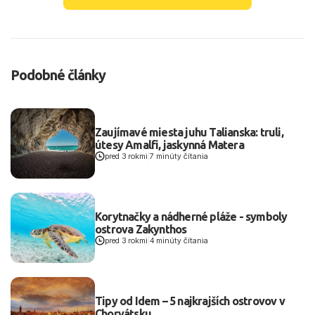
Podobné články
Zaujímavé miesta juhu Talianska: truli,
útesy Amalfi, jaskynná Matera
pred 3 rokmi
|
7 minúty čítania
Korytnačky a nádherné pláže - symboly
ostrova Zakynthos
pred 3 rokmi
|
4 minúty čítania
Tipy od Idem – 5 najkrajších ostrovov v
Chorvátsku