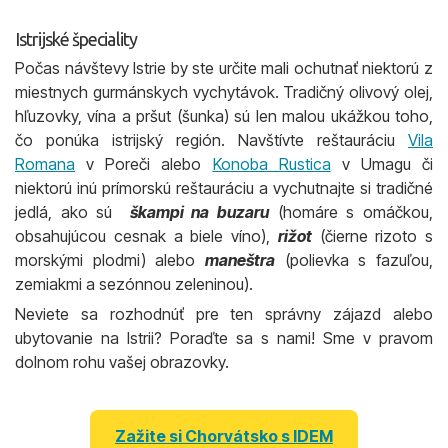
Istrijské špeciality
Počas návštevy Istrie by ste určite mali ochutnať niektorú z
miestnych gurmánskych vychytávok. Tradičný olivový olej,
hľuzovky, vína a pršut (šunka) sú len malou ukážkou toho,
čo ponúka istrijský región. Navštívte reštauráciu
Vila
Romana
v Poreči alebo
Konoba Rustica
v Umagu či
niektorú inú prímorskú reštauráciu a vychutnajte si tradičné
jedlá, ako sú
škampi na buzaru
(homáre s omáčkou,
obsahujúcou cesnak a biele víno),
rižot
(čierne rizoto s
morskými plodmi) alebo
maneštra
(polievka s fazuľou,
zemiakmi a sezónnou zeleninou).
Neviete sa rozhodnúť pre ten správny zájazd alebo
ubytovanie na Istrii? Poraďte sa s nami! Sme v pravom
dolnom rohu vašej obrazovky.
Zažite si Chorvátsko s IDEM