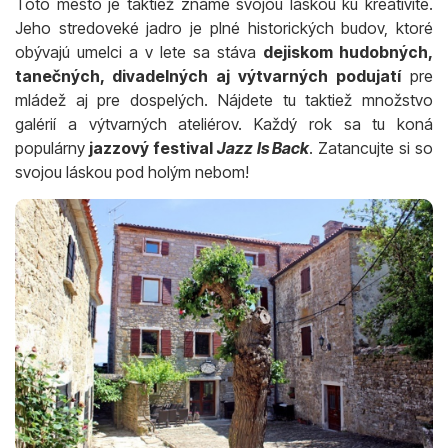
Toto mesto je taktiež známe svojou láskou ku kreativite.
Jeho stredoveké jadro je plné historických budov, ktoré
obývajú umelci a v lete sa stáva
dejiskom hudobných,
tanečných, divadelných aj výtvarných podujatí
pre
mládež aj pre dospelých. Nájdete tu taktiež množstvo
galérií a výtvarných ateliérov. Každý rok sa tu koná
populárny
jazzový festival
Jazz Is Back
. Zatancujte si so
svojou láskou pod holým nebom!