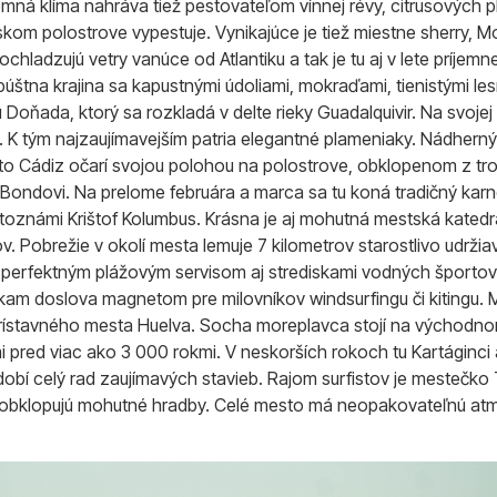
emná klíma nahráva tiež pestovateľom vínnej révy, citrusových plo
skom polostrove vypestuje. Vynikajúce je tiež miestne sherry,
ochladzujú vetry vanúce od Atlantiku a tak je tu aj v lete príjemn
púštna krajina sa kapustnými údoliami, mokraďami, tienistými les
 Doňada, ktorý sa rozkladá v delte rieky Guadalquivir. Na svojej
 K tým najzaujímavejším patria elegantné plameniaky. Nádherným
to Cádiz očarí svojou polohou na polostrove, obklopenom z tro
 Bondovi. Na prelome februára a marca sa tu koná tradičný karn
etoznámi Krištof Kolumbus. Krásna je aj mohutná mestská katedr
ov. Pobrežie v okolí mesta lemuje 7 kilometrov starostlivo udrži
 s perfektným plážovým servisom aj strediskami vodných športov
m doslova magnetom pre milovníkov windsurfingu či kitingu. M
 prístavného mesta Huelva. Socha moreplavca stojí na východno
pred viac ako 3 000 rokmi. V neskorších rokoch tu Kartáginci 
obí celý rad zaujímavých stavieb. Rajom surfistov je mestečko Ta
a obklopujú mohutné hradby. Celé mesto má neopakovateľnú atmo