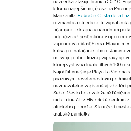
nezriedka atakujú hranicu 50 ° C. Príj
k tomu najlepšiemu, čo sa na Pyrenej
Manzanilla.
Pobrežie Costa de la Luz
rozmanitá a strieda sa tu vyprahnutá 
očarujúca je krajina v národnom parku
odpočíva až šesť miliónov operencov.
vápencová oblasť Sierra. Hlavné mes
kulisa pre natáčanie filmu o Jamesovi
na svojej dobrodružnej výpravy aj sv
ktorej výstavba trvala dlhých 100 rok
Najobľúbenejšie je Playa La Victoria
priaznivým poveternostným podmienka
nezmazateľne zapísané aj v histórii
Sebo. Mesto bolo založené Féničanmi 
rúd a minerálov. Historické centrum zd
afrického pobrežia. Starú časť mest
arabské pamiatky.