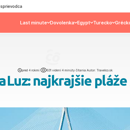
ý sprievodca
Last minute
Dovolenka
Egypt
Turecko
Gréck
pred 4 rokmi
|
631 videní
|
4 minúty čítania
|
Autor: Travelco.sk
a Luz: najkrajšie pláž