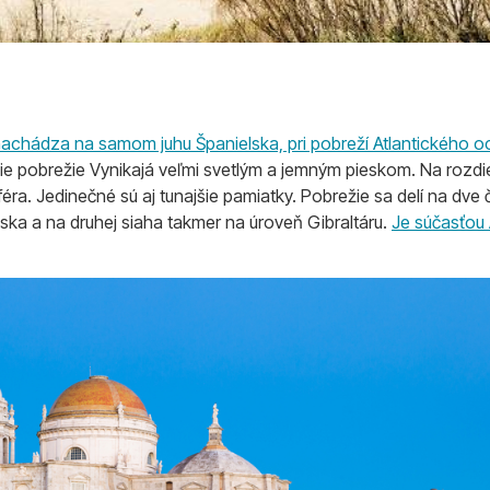
 nachádza na samom juhu Španielska, pri pobreží Atlantického 
jšie pobrežie Vynikajá veľmi svetlým a jemným pieskom. Na rozdi
a. Jedinečné sú aj tunajšie pamiatky. Pobrežie sa delí na dve č
ska a na druhej siaha takmer na úroveň Gibraltáru.
Je súčasťou