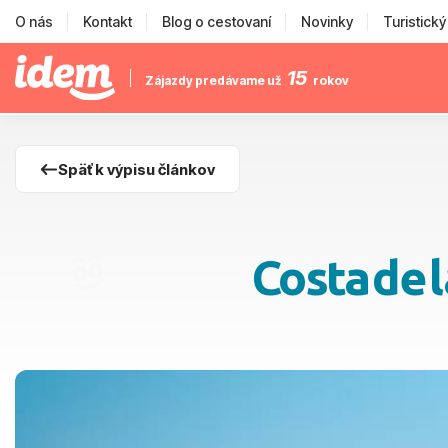
O nás
Kontakt
Blog o cestovaní
Novinky
Turistick
15
Zájazdy predávame už
rokov
Späť k výpisu článkov
Costa de l