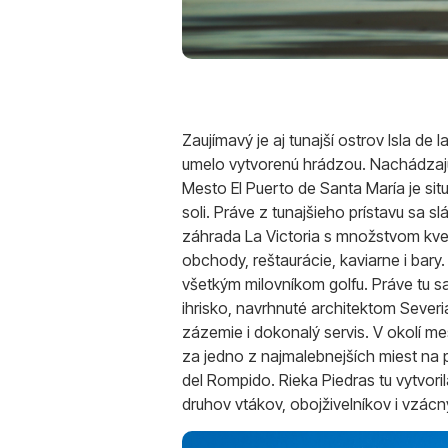
Zaujímavý je aj tunajší ostrov Isla d
umelo vytvorenú hrádzou. Nachádzajú
Mesto El Puerto de Santa María je sit
soli. Práve z tunajšieho prístavu sa 
záhrada La Victoria s množstvom kvet
obchody, reštaurácie, kaviarne i bary
všetkým milovníkom golfu. Práve tu 
ihrisko, navrhnuté architektom Sever
zázemie i dokonalý servis. V okolí m
za jedno z najmalebnejších miest na p
del Rompido. Rieka Piedras tu vytvo
druhov vtákov, obojživelníkov i vzácny