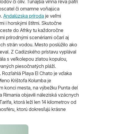
dov či olív. Tunajšia vínna réva patrí
 Moscatel či omamne voňajúca
e.
Andalúzska príroda
je veľmi
mi i horskými štítmi. Skutočne
 ceste do Afriky tu každoročne
i prírodnými scenériami očarí aj
ch strán vodou. Mesto poslúžilo ako
eval. Z Cadizského prístavu vyplával
ála s veľkolepou zlatou kopulou,
avaných piesočnatých pláží.
. Rozľahlá Playa El Chato je vďaka
eno Krištofa Kolumba je
m konci mesta, na výbežku Punta del
a Rimania objavili náleziská vzácnych
rifa, ktorá leží len 14 kilometrov od
sféru, ktorú dokresľujú krásne