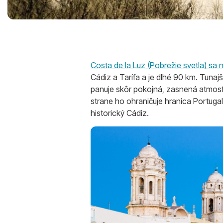
Costa de la Luz (Pobrežie svetla) sa
Cádiz a Tarífa a je dlhé 90 km. Tuna
panuje skôr pokojná, zasnená atmosfér
strane ho ohraničuje hranica Portugal
historický Cádiz.