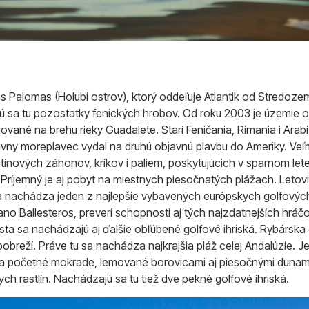
e las Palomas (Holubí ostrov), ktorý oddeľuje Atlantik od Stredo
 sa tu pozostatky fenických hrobov. Od roku 2003 je územie o
uované na brehu rieky Guadalete. Starí Feničania, Rimania i Ara
slávny moreplavec vydal na druhú objavnú plavbu do Ameriky. Veľ
inových záhonov, kríkov i paliem, poskytujúcich v sparnom lete
. Príjemný je aj pobyt na miestnych piesočnatých plážach. Leto
sa nachádza jeden z najlepšie vybavených európskych golfovýc
iano Ballesteros, preverí schopnosti aj tých najzdatnejších hr
esta sa nachádzajú aj ďalšie obľúbené golfové ihriská. Rybársk
obreží. Práve tu sa nachádza najkrajšia pláž celej Andalúzie. J
rila početné mokrade, lemované borovicami aj piesočnými duna
ch rastlín. Nachádzajú sa tu tiež dve pekné golfové ihriská.