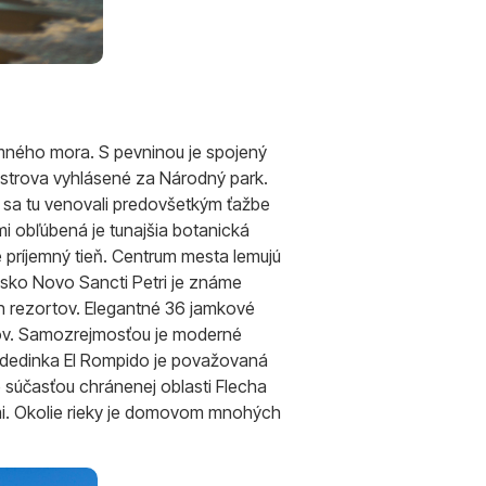
zemného mora. S pevninou je spojený
strova vyhlásené za Národný park.
bi sa tu venovali predovšetkým ťažbe
mi obľúbená je tunajšia botanická
 príjemný tieň. Centrum mesta lemujú
visko Novo Sancti Petri je známe
h rezortov. Elegantné 36 jamkové
áčov. Samozrejmosťou je moderné
a dedinka El Rompido je považovaná
e súčasťou chránenej oblasti Flecha
mi. Okolie rieky je domovom mnohých