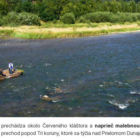
tiž prechádza okolo Červeného kláštora a
naprieč malebnou
e prechod popod Tri koruny, ktoré sa týčia nad Prielomom Duna