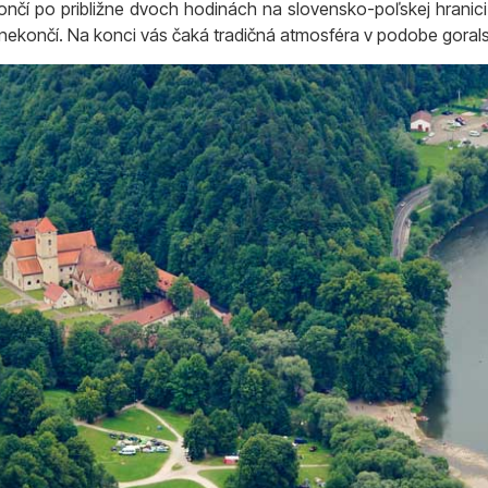
nčí po približne dvoch hodinách na slovensko-poľskej hranici
 nekončí. Na konci vás čaká tradičná atmosféra v podobe gorals