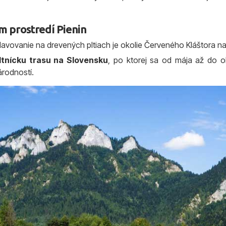
m prostredí Pienin
plavovanie na drevených pltiach je okolie Červeného Kláštora 
ltnícku trasu na Slovensku
, po ktorej sa od mája až do 
árodností.