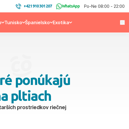
Po-Ne 08:00 - 22:00
+421 910 301 207
WhatsApp
o
Tunisko
Španielsko
Exotika
oré ponúkajú
a pltiach
tarších prostriedkov riečnej