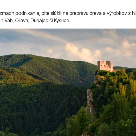
ach podnikania, plte slúžili na prepravu dreva a výrobkov z hlin
ch Váh, Orava, Dunajec či Kysuce.