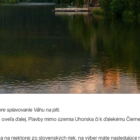
pre splavovanie Váhu na plti.
aj oveľa ďalej. Plavby mimo územia Uhorska či k ďalekému Čier
ia na niektorej zo slovenských riek, na výber máte nasledujúce