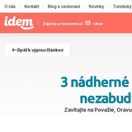
O nás
Kontakt
Blog o cestovaní
Novinky
Turistick
15
Zájazdy predávame už
rokov
Späť k výpisu článkov
3 nádherné 
nezabudn
Zavítajte na Považie, Oravu