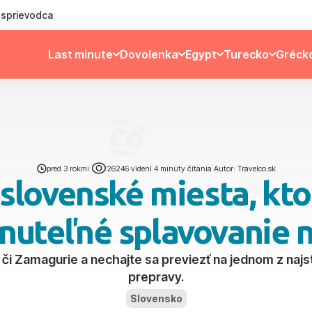
ý sprievodca
Last minute
Dovolenka
Egypt
Turecko
Gréck
pred 3 rokmi
|
26246 videní
|
4 minúty čítania
|
Autor: Travelco.sk
slovenské miesta, kt
uteľné splavovanie n
 či Zamagurie a nechajte sa previezť na jednom z najs
prepravy.
Slovensko