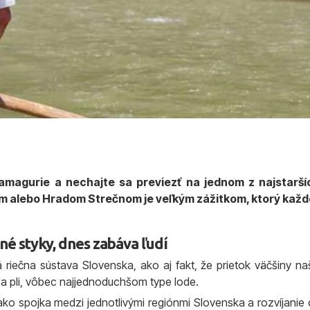
amagurie a nechajte sa previezť na jednom z najstarší
alebo Hradom Strečnom je veľkým zážitkom, ktorý každor
né styky, dnes zabáva ľudí
riečna sústava Slovenska, ako aj fakt, že prietok väčšiny na
na pli, vôbec najjednoduchšom type lode.
tvo ako spojka medzi jednotlivými regiónmi Slovenska a rozvíjan