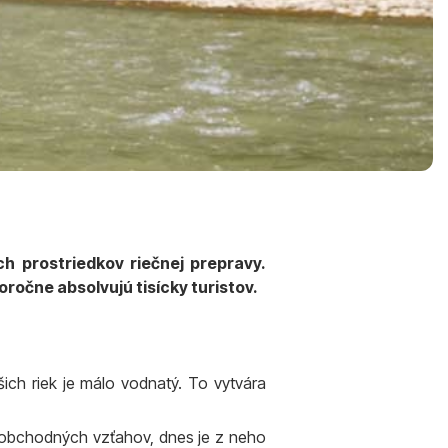
ch prostriedkov riečnej prepravy.
očne absolvujú tisícky turistov.
šich riek je málo vodnatý. To vytvára
ie obchodných vzťahov, dnes je z neho