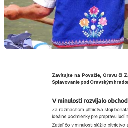
Zavítajte na Považie, Oravu či Z
Splavovanie pod Oravským hradom 
V minulosti rozvíjalo obchod
Za rozmachom pltníctva stojí bohatá 
ideálne podmienky pre prepravu ľudí 
Zatiaľ čo v minulosti slúžilo pltníc