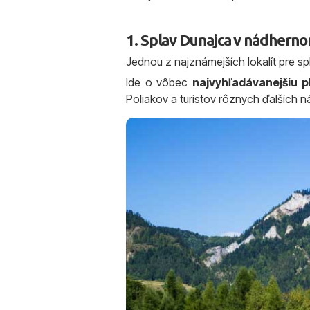
1. Splav Dunajca v nádherno
Jednou z najznámejších lokalít pre s
Ide o vôbec
najvyhľadávanejšiu p
Poliakov a turistov rôznych ďalších n