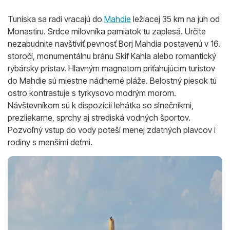
Tuniska sa radi vracajú do
Mahdie
ležiacej 35 km na juh od
Monastiru. Srdce milovníka pamiatok tu zaplesá. Určite
nezabudnite navštíviť pevnosť Borj Mahdia postavenú v 16.
storočí, monumentálnu bránu Skif Kahla alebo romantický
rybársky prístav. Hlavným magnetom priťahujúcim turistov
do Mahdie sú miestne nádherné pláže. Belostný piesok tú
ostro kontrastuje s tyrkysovo modrým morom.
Návštevníkom sú k dispozícii lehátka so slnečníkmi,
prezliekarne, sprchy aj strediská vodných športov.
Pozvoľný vstup do vody poteší menej zdatných plavcov i
rodiny s menšími deťmi.