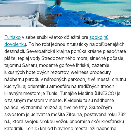
Tunisko
v sebe snúbi všetko dôležité pre
spokojnú
dovolenku
. To ho robí jednou z turisticky najobľúbenejších
destinácií. Severoafrická krajina ponúka krásne piesočnaté
pláže, teplej vody Stredozemného mora, slnečné počasie,
tajomnú Saharu, moderné golfové ihriská, zázemie
luxusných hotelových rezortov, wellness procedúry,
nádhernú prírodu v národných parkoch, živé mestá, chutnú
kuchyňu aj orientálnu atmosféru na tradičných trhoch.
Hlavným mestom je Tunis. Tunajšie Medina (UNESCO) je
ozajstným mestom v meste. K videniu tu sú nádherné
paláce, významné múzeá aj živelné trhy. Skutočným
skvostom je úchvatná mešita Zitouna, postavená roku 732
n.l., ktorá svojou širokou vežou pripomína skôr kresťanskú
katedrálu. Len 15 km od hlavného mesta leží nádherné