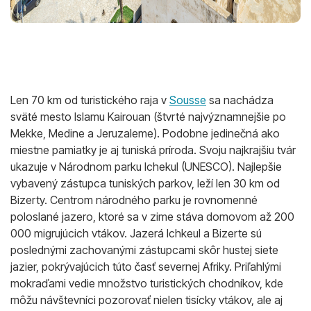
Len 70 km od turistického raja v
Sousse
sa nachádza
sväté mesto Islamu Kairouan (štvrté najvýznamnejšie po
Mekke, Medine a Jeruzaleme). Podobne jedinečná ako
miestne pamiatky je aj tuniská príroda. Svoju najkrajšiu tvár
ukazuje v Národnom parku Ichekul (UNESCO). Najlepšie
vybavený zástupca tuniských parkov, leží len 30 km od
Bizerty. Centrom národného parku je rovnomenné
poloslané jazero, ktoré sa v zime stáva domovom až 200
000 migrujúcich vtákov. Jazerá Ichkeul a Bizerte sú
poslednými zachovanými zástupcami skôr hustej siete
jazier, pokrývajúcich túto časť severnej Afriky. Priľahlými
mokraďami vedie množstvo turistických chodníkov, kde
môžu návštevníci pozorovať nielen tisícky vtákov, ale aj