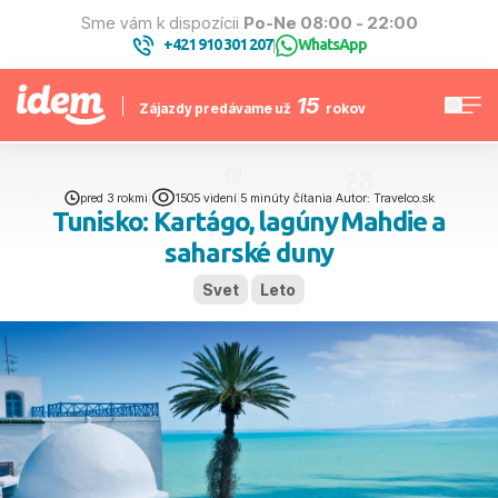
Sme vám k dispozícii
Po-Ne 08:00 - 22:00
+421 910 301 207
WhatsApp
|
15
Zájazdy predávame už
rokov
pred 3 rokmi
|
1505 videní
|
5 minúty čítania
|
Autor: Travelco.sk
Tunisko: Kartágo, lagúny Mahdie a
saharské duny
Svet
Leto