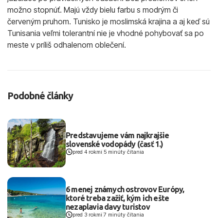
možno stopnúť. Majú vždy bielu farbu s modrým či
červeným pruhom. Tunisko je moslimská krajina a aj keď sú
Tunisania veľmi tolerantní nie je vhodné pohybovať sa po
meste v príliš odhalenom oblečení.
Podobné články
Predstavujeme vám najkrajšie
slovenské vodopády (časť 1.)
pred 4 rokmi
|
5 minúty čítania
6 menej známych ostrovov Európy,
ktoré treba zažiť, kým ich ešte
nezaplavia davy turistov
pred 3 rokmi
|
7 minúty čítania