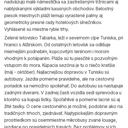
nadväzujú malé námestíčka sa zastrešenými tržnicami aj
nablýskanými výkladmi luxusných obchodov. Belostný
piesok miestnych pláží lemujú vyrastené palmy aj
geometricky presné rady hotelových slnečníkov.
Vyhlásené sú miestne rybie trhy.
Zelené letovisko Tabarka, leží v severnom cípe Tuniska, pri
hranici s Alžírskom. Od ostatných letovísk sa odlišuje
miernejším podnebím, kopcovitým terénom i morom
vhodným k potápaním. Pláže sú tu piesčité s pozvoľným
vstupom do mora. Kúpacia sezóna je tu o niečo kratšia
(máj - október). Najlacnejšou dopravou v Tunisku sú
autobusy. Jazdia pomerne pravidelne, ale na cestovný
poriadok sa nemožno spoliehať. Do autobusu sa nastupuje
zadnými dverami. V zadnej časti vozidla sedí sprievodca u
ktorého sa kupujú lístky. Spoľahlivé a pomerne lacné sú aj
žlté taxíky. O cene cestovného je možné, podobne ako na
tradičných trhoch, zjednávať. Najtypickejším dopravným
prostriedkom sú osemmiestne mikrobusy zvané louage,
jazdiace po pravidelných trasách. Bez problémov si ich