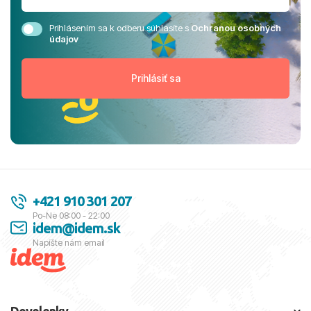
Prihlásením sa k odberu súhlasíte s
Ochranou osobných
údajov
+421 910 301 207
Po-Ne 08:00 - 22:00
idem@idem.sk
Napíšte nám email
Dovolenky