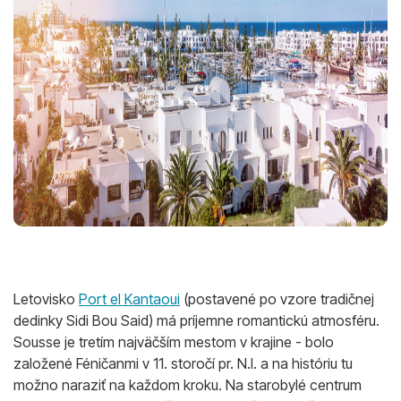
Letovisko
Port el Kantaoui
(postavené po vzore tradičnej
dedinky Sidi Bou Said) má príjemne romantickú atmosféru.
Sousse je tretím najväčším mestom v krajine - bolo
založené Féničanmi v 11. storočí pr. N.l. a na históriu tu
možno naraziť na každom kroku. Na starobylé centrum