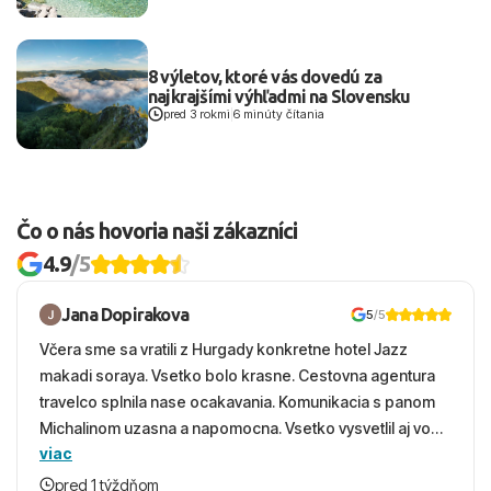
8 výletov, ktoré vás dovedú za
najkrajšími výhľadmi na Slovensku
pred 3 rokmi
|
6 minúty čítania
Čo o nás hovoria naši zákazníci
4.9
/5
Jana Dopirakova
5
/5
Včera sme sa vratili z Hurgady konkretne hotel Jazz
makadi soraya. Vsetko bolo krasne. Cestovna agentura
travelco splnila nase ocakavania. Komunikacia s panom
Michalinom uzasna a napomocna. Vsetko vysvetlil aj vo
viac
vecernych hodinach zaco sa ospravedlnujem. Hotel
krasny, cisty. Sluzby top. Strava, prostredie, more,
pred 1 týždňom