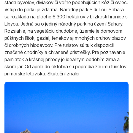
stáda byvolov, diviakov či voľne pobehujúcich kôz či oviec.
Vstup do parku je zdarma. Národný park Sidi Toui Sahara
sa rozkladá na ploche 6 300 hektárov v blízkosti hranice s
Líbyou. Jedná sa o jediný národný park na území Sahary.
Rozsiahle, na vegetáciu chudobné, územie je domovom
púštnych líšok, gaziel, fenekov aj mnohých druhov plazov
či drobných hlodavcov. Pre turistov sú tu k dispozícii
značené chodníky a chránené prístrešky. Pre poznávanie
pamiatok a krásnej prírody je ideálnym obdobím zima a
skorá jar. Od apríla do októbra sú popredia záujmu turistov
prímorské letoviská. Skutoční znalci