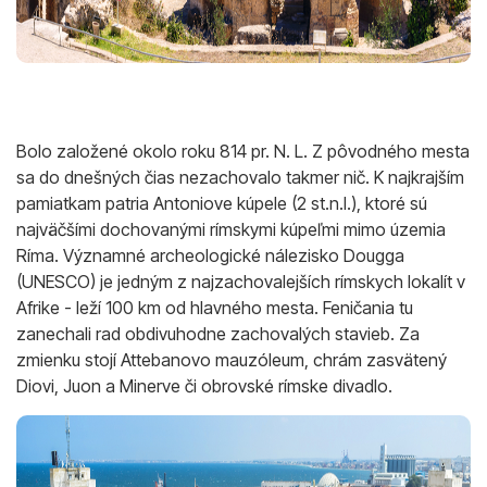
Bolo založené okolo roku 814 pr. N. L. Z pôvodného mesta
sa do dnešných čias nezachovalo takmer nič. K najkrajším
pamiatkam patria Antoniove kúpele (2 st.n.l.), ktoré sú
najväčšími dochovanými rímskymi kúpeľmi mimo územia
Ríma. Významné archeologické nálezisko Dougga
(UNESCO) je jedným z najzachovalejších rímskych lokalít v
Afrike - leží 100 km od hlavného mesta. Feničania tu
zanechali rad obdivuhodne zachovalých stavieb. Za
zmienku stojí Attebanovo mauzóleum, chrám zasvätený
Diovi, Juon a Minerve či obrovské rímske divadlo.