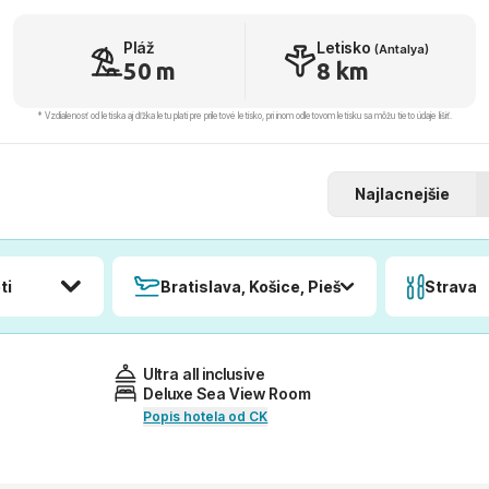
Pláž
Letisko
(Antalya)
50 m
8 km
* Vzdialenosť od letiska aj dľžka letu platí pre príletové letisko, pri inom odletovom letisku sa môžu tieto údaje líšiť.
Najlacnejšie
ti
Bratislava, Košice, Piešťany, Poprad
Strava
Ultra all inclusive
Deluxe Sea View Room
Popis hotela od CK