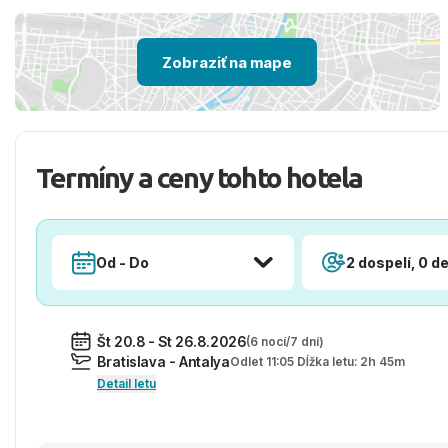
Zobraziť na mape
Termíny a ceny tohto hotela
Od - Do
2 dospelí, 0 de
Št 20.8 - St 26.8.2026
(6 nocí/7 dní)
Bratislava - Antalya
Odlet 11:05 Dĺžka letu: 2h 45m
Detail letu