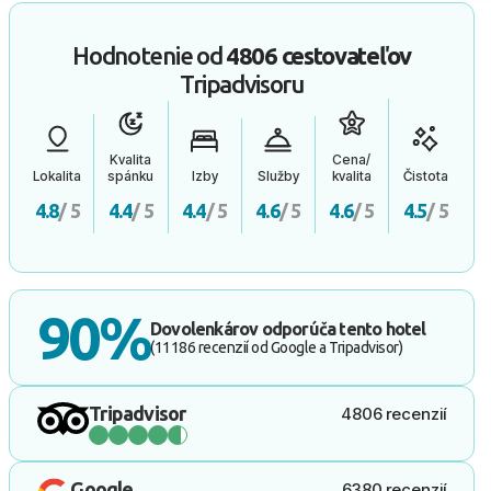
Hodnotenie od
4806 cestovateľov
Tripadvisoru
Kvalita
Cena/
Lokalita
spánku
Izby
Služby
kvalita
Čistota
4.8
/ 5
4.4
/ 5
4.4
/ 5
4.6
/ 5
4.6
/ 5
4.5
/ 5
90%
Dovolenkárov odporúča tento hotel
(11186 recenzií od Google a Tripadvisor)
Tripadvisor
4806 recenzií
Google
6380 recenzií