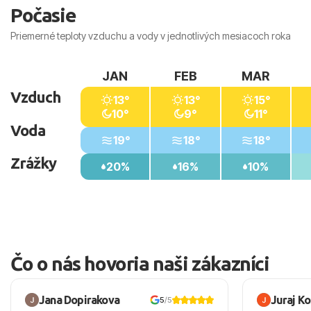
Počasie
Priemerné teploty vzduchu a vody v jednotlivých mesiacoch roka
JAN
FEB
MAR
Vzduch
13°
13°
15°
10°
9°
11°
Voda
19°
18°
18°
Zrážky
20%
16%
10%
Čo o nás hovoria naši zákazníci
Jana Dopirakova
Juraj K
5
/5