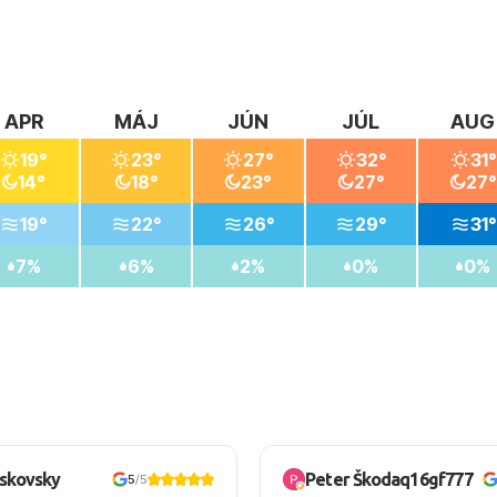
APR
MÁJ
JÚN
JÚL
AUG
19°
23°
27°
32°
31°
14°
18°
23°
27°
27°
19°
22°
26°
29°
31°
7%
6%
2%
0%
0%
oskovsky
Peter Škodaq16gf777
5
/5