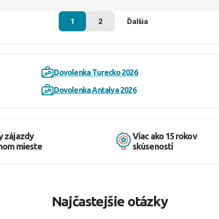
1
2
Ďalšia
Dovolenka Turecko 2026
Dovolenka Antalya 2026
y zájazdy
Viac ako 15 rokov
dnom mieste
skúseností
Najčastejšie otázky