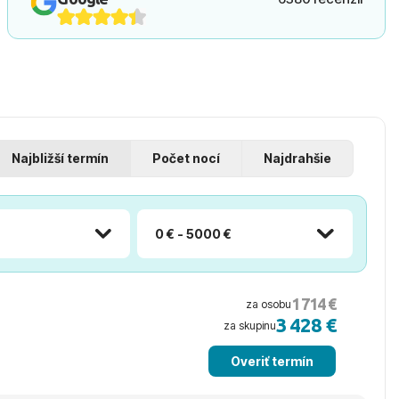
Najbližší termín
Počet nocí
Najdrahšie
0 € - 5000 €
1 714 €
za osobu
3 428 €
za skupinu
Overiť termín