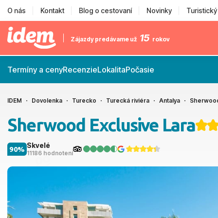
O nás
Kontakt
Blog o cestovaní
Novinky
Turistick
15
Zájazdy predávame už
rokov
Termíny a ceny
Recenzie
Lokalita
Počasie
IDEM
Dovolenka
Turecko
Turecká riviéra
Antalya
Sherwood
Sherwood Exclusive Lara
Skvelé
90%
11186 hodnotení