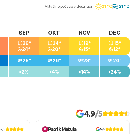
31 °C
31 °C
Aktuálne počasie v destinácii
SEP
OKT
NOV
DEC
29°
24°
19°
15°
24°
20°
15°
12°
29°
26°
23°
20°
2%
4%
14%
24%
4.9
/5
Patrik Matula
5
/5
5
/5