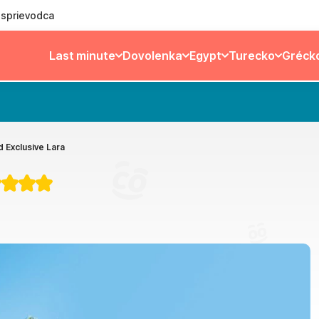
ý sprievodca
Last minute
Dovolenka
Egypt
Turecko
Gréck
 Exclusive Lara