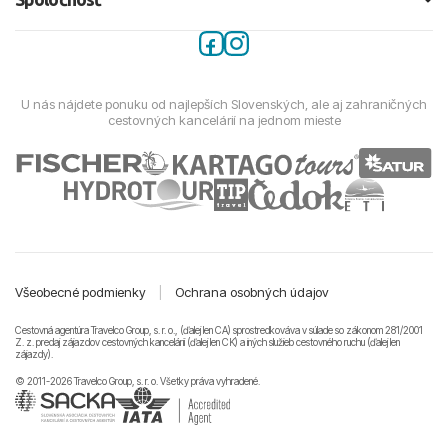
U nás nájdete ponuku od najlepších Slovenských, ale aj zahraničných
cestovných kancelárií na jednom mieste
Všeobecné podmienky
|
Ochrana osobných údajov
Cestovná agentúra Travelco Group, s. r. o., (ďalej len CA) sprostredkováva v súlade so zákonom 281/2001
Z. z. predaj zájazdov cestovných kancelárii (ďalej len CK) a iných služieb cestovného ruchu (ďalej len
zájazdy).
© 2011-2026 Travelco Group, s. r. o. Všetky práva vyhradené.