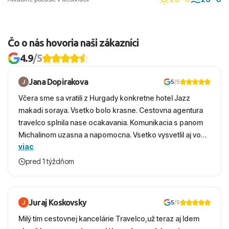
Čo o nás hovoria naši zákazníci
4.9
/5
Jana Dopirakova
5
/5
Včera sme sa vratili z Hurgady konkretne hotel Jazz
makadi soraya. Vsetko bolo krasne. Cestovna agentura
travelco splnila nase ocakavania. Komunikacia s panom
Michalinom uzasna a napomocna. Vsetko vysvetlil aj vo
viac
vecernych hodinach zaco sa ospravedlnujem. Hotel
krasny, cisty. Sluzby top. Strava, prostredie, more,
pred 1 týždňom
snorchlovanie. Dakujeme velmi pekne S pozdravom
Juraj Koskovsky
5
/5
Milý tím cestovnej kancelárie Travelco,už teraz aj Idem