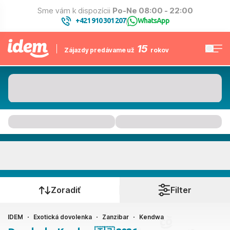
Sme vám k dispozícii
Po-Ne 08:00 - 22:00
+421 910 301 207
WhatsApp
|
15
Zájazdy predávame už
rokov
Kendwa
Kedy cestujete?
Zoradiť
Filter
IDEM
Exotická dovolenka
Zanzibar
Kendwa
Ako cestujete?