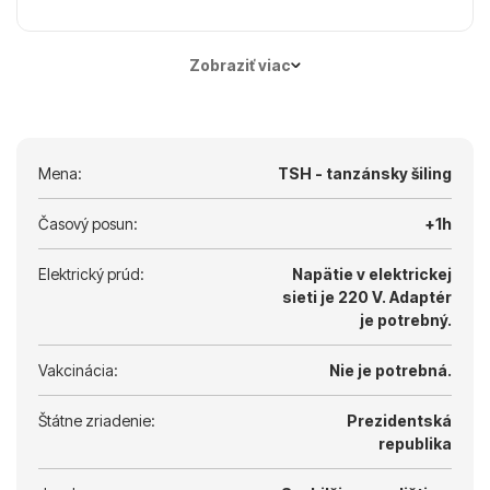
Na klasickú plážovú dovolenku sú najmenej
menej zaťažujúce než v horúcich a vlhkých
vhodné najmä apríl a máj, ktoré patria do
častiach roka.
Zobraziť viac
obdobia dlhých dažďov. V marci až máji treba
všeobecne rátať s väčším množstvom prehánok
a vyššou vlhkosťou.
Mena:
TSH - tanzánsky šiling
Časový posun:
+1h
Elektrický prúd:
Napätie v elektrickej
sieti je 220 V.
Adaptér
je potrebný.
Vakcinácia:
Nie je potrebná.
Štátne zriadenie:
Prezidentská
republika