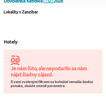
Dovolenka Kendwa 🇹🇿 2026
2 dospelí, 0 deti
Lokality v Zanzibar
Skyť
Hotely
Je nám ľúto, ale nepodarilo sa nám
nájsť žiadny zájazd.
S vami zvolenými filtrami sa bohužiaľ nenašla žiadna
ponuka, skúste zmeniť parametre.