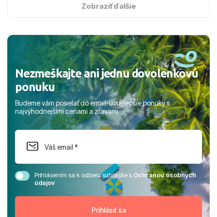
s hviezdičkou. ​Už teraz sa tešíme, kam s nami vyrazíte
Zobraziť ďalšie
nabudúce! Ďakujeme za skvelé spomienky. ​S pozdravom
a prianím mnohých ďalších spokojných klientov, Juraj s
rodinou.
Nezmeškajte ani jednu dovolenkovú
ponuku
Budeme vám posielať do email-u najlepšie ponuky s
najvýhodnejšími cenami a zľavami
Prihlásením sa k odberu súhlasíte s
Ochranou osobných
údajov