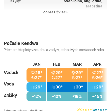
Jazyky:
Svahilčina, angličtina,
arabština
Zobraziť viac
Hlavné mesto:
Zanzibar
Počasie Kendwa
Priemerné teploty vzduchu a vody v jednotlivých mesiacoch roka
JAN
FEB
MAR
APR
Vzduch
28°
29°
29°
27°
27°
27°
27°
26°
Voda
29°
30°
30°
29°
Zrážky
12%
10%
19%
45%
26 °C
26 °C
Aktuálne počasie v destinacii