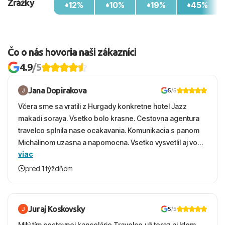
Zrážky
12%
10%
19%
45%
Čo o nás hovoria naši zákazníci
4.9
/5
Jana Dopirakova
5
/5
Včera sme sa vratili z Hurgady konkretne hotel Jazz
makadi soraya. Vsetko bolo krasne. Cestovna agentura
travelco splnila nase ocakavania. Komunikacia s panom
Michalinom uzasna a napomocna. Vsetko vysvetlil aj vo
viac
vecernych hodinach zaco sa ospravedlnujem. Hotel
krasny, cisty. Sluzby top. Strava, prostredie, more,
pred 1 týždňom
snorchlovanie. Dakujeme velmi pekne S pozdravom
Juraj Koskovsky
5
/5
Milý tím cestovnej kancelárie Travelco,už teraz aj Idem