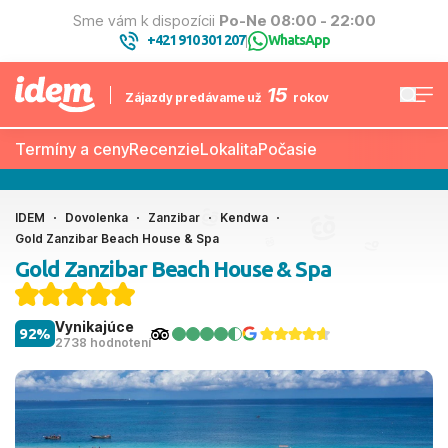
Sme vám k dispozícii
Po-Ne 08:00 - 22:00
+421 910 301 207
WhatsApp
|
15
Zájazdy predávame už
rokov
Termíny a ceny
Recenzie
Lokalita
Počasie
IDEM
Dovolenka
Zanzibar
Kendwa
Gold Zanzibar Beach House & Spa
Gold Zanzibar Beach House & Spa
Vynikajúce
92%
2738 hodnotení