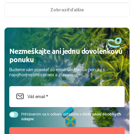
na vysokej úrovni. Všetko bolo zabezpečené na jednotku
s hviezdičkou. ​Už teraz sa tešíme, kam s nami vyrazíte
Zobraziť ďalšie
nabudúce! Ďakujeme za skvelé spomienky. ​S pozdravom
a prianím mnohých ďalších spokojných klientov, Juraj s
rodinou.
Nezmeškajte ani jednu dovolenkovú
ponuku
Budeme vám posielať do email-u najlepšie ponuky s
najvýhodnejšími cenami a zľavami
Prihlásením sa k odberu súhlasíte s
Ochranou osobných
údajov