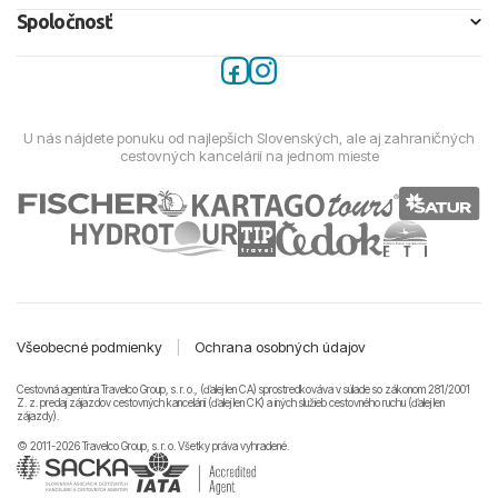
Spoločnosť
U nás nájdete ponuku od najlepších Slovenských, ale aj zahraničných
cestovných kancelárií na jednom mieste
Všeobecné podmienky
|
Ochrana osobných údajov
Cestovná agentúra Travelco Group, s. r. o., (ďalej len CA) sprostredkováva v súlade so zákonom 281/2001
Z. z. predaj zájazdov cestovných kancelárii (ďalej len CK) a iných služieb cestovného ruchu (ďalej len
zájazdy).
© 2011-2026 Travelco Group, s. r. o. Všetky práva vyhradené.