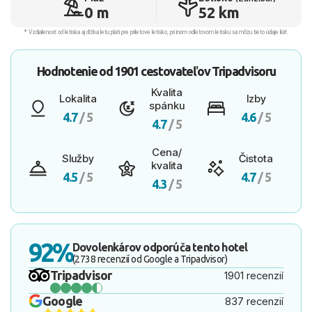
0 m
52 km
* Vzdialenosť od letiska aj dľžka letu platí pre príletové letisko, pri inom odletovom letisku sa môžu tieto údaje líšiť.
Hodnotenie od
1901 cestovateľov
Tripadvisoru
Kvalita
Lokalita
Izby
spánku
4.7
/ 5
4.6
/ 5
4.7
/ 5
Cena/
Služby
Čistota
kvalita
4.5
/ 5
4.7
/ 5
4.3
/ 5
92%
Dovolenkárov odporúča tento hotel
(2738 recenzií od Google a Tripadvisor)
Tripadvisor
1901 recenzií
Google
837 recenzií