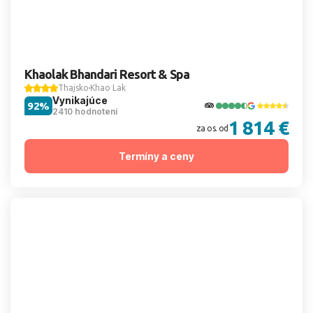
Khaolak Bhandari Resort & Spa
Thajsko
Khao Lak
Vynikajúce
92%
2410 hodnotení
1 814 €
za os. od
Termíny a ceny