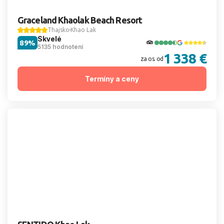
Graceland Khaolak Beach Resort
Thajsko
Khao Lak
Skvelé
89%
5135 hodnotení
1 338 €
za os. od
Termíny a ceny