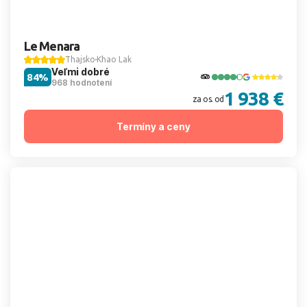
Le Menara
Thajsko
Khao Lak
Veľmi dobré
84%
968 hodnotení
1 938 €
za os. od
Termíny a ceny