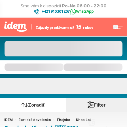
Sme vám k dispozícii
Po-Ne 08:00 - 22:00
+421 910 301 207
WhatsApp
|
15
Zájazdy predávame už
rokov
Khao Lak
Kedy cestujete?
Zoradiť
Filter
IDEM
Exotická dovolenka
Thajsko
Khao Lak
Ako cestujete?