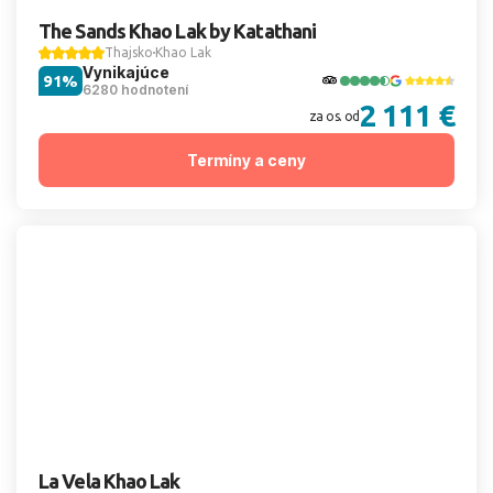
The Sands Khao Lak by Katathani
Thajsko
Khao Lak
Vynikajúce
91%
6280 hodnotení
2 111 €
za os. od
Termíny a ceny
La Vela Khao Lak