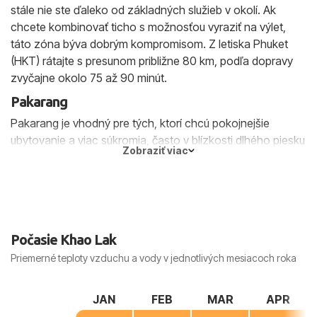
stále nie ste ďaleko od základných služieb v okolí. Ak
chcete kombinovať ticho s možnosťou vyraziť na výlet,
táto zóna býva dobrým kompromisom. Z letiska Phuket
(HKT) rátajte s presunom približne 80 km, podľa dopravy
zvyčajne okolo 75 až 90 minút.
Pakarang
Pakarang je vhodný pre tých, ktorí chcú pokojnejšie
ubytovanie a viac súkromia, často v blízkosti dlhého piesku
Zobraziť viac
a zelene. Atmosféra je uvoľnená, večery tu bývajú tichšie a
skôr o oddychu pri mori než o rušnom programe. V
porovnaní s centrom Khao Lak môžete počítať s menšou
ponukou služieb na pešo, preto sa oplatí mať v pláne
občasný presun. Táto časť sa hodí pre páry a
Počasie Khao Lak
cestovateľov, ktorí si chcú vychutnať exotiku v pomalšom
tempe. Transfer z letiska Phuket (HKT) je spravidla o niečo
Priemerné teploty vzduchu a vody v jednotlivých mesiacoch roka
dlhší - približne 85 až 90 km a asi 75 až 90 minút.
Nang Thong
JAN
FEB
MAR
APR