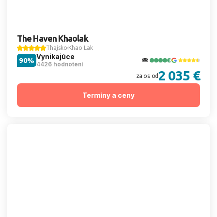
The Haven Khaolak
Thajsko
Khao Lak
Vynikajúce
90%
4426 hodnotení
2 035 €
za os. od
Termíny a ceny