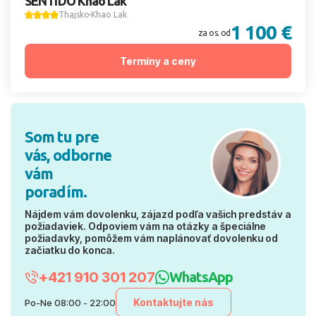
SENTIDO Khao Lak
Thajsko
Khao Lak
1 100 €
za os. od
Termíny a ceny
Som tu pre
vás, odborne
vám
poradím.
Nájdem vám dovolenku, zájazd podľa vašich predstáv a
požiadaviek. Odpoviem vám na otázky a špeciálne
požiadavky, pomôžem vám naplánovať dovolenku od
začiatku do konca.
+421 910 301 207
WhatsApp
Kontaktujte nás
Po-Ne 08:00 - 22:00