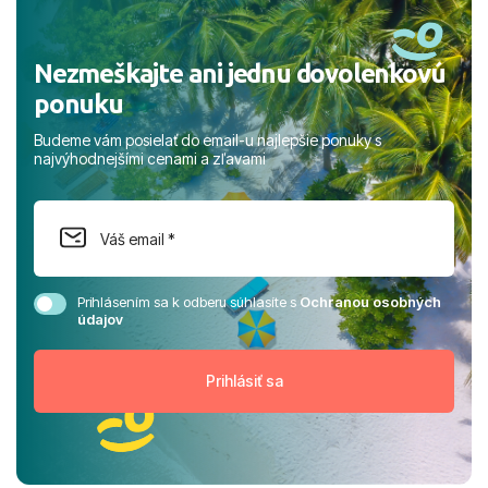
Nezmeškajte ani jednu dovolenkovú
ponuku
Budeme vám posielať do email-u najlepšie ponuky s
najvýhodnejšími cenami a zľavami
Prihlásením sa k odberu súhlasíte s
Ochranou osobných
údajov