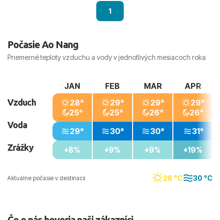
1
Počasie Ao Nang
Priemerné teploty vzduchu a vody v jednotlivých mesiacoch roka
JAN
FEB
MAR
APR
Vzduch
28°
29°
29°
29°
25°
25°
26°
26°
Voda
29°
30°
30°
31°
Zrážky
8%
9%
9%
19%
28 °C
30 °C
Aktuálne počasie v destinacii
Čo o nás hovoria naši zákazníci