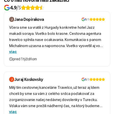
4.9
/5
Jana Dopirakova
5
/5
Včera sme sa vratili z Hurgady konkretne hotel Jazz
makadi soraya. Vsetko bolo krasne. Cestovna agentura
travelco splnila nase ocakavania. Komunikacia s panom
Michalinom uzasna a napomocna. Vsetko vysvetlil aj vo
viac
vecernych hodinach zaco sa ospravedlnujem. Hotel
krasny, cisty. Sluzby top. Strava, prostredie, more,
pred 1 týždňom
snorchlovanie. Dakujeme velmi pekne S pozdravom
Juraj Koskovsky
5
/5
Milý tím cestovnej kancelárie Travelco,už teraz aj Idem
chceli by sme sa vám z celého srdca poďakovať za
zorganizovanie našej nedávnej dovolenky v Turecku.
Vďaka vám sme prežili nádherný čas, na ktorý budeme
viac
ešte dlho s úsmevom spomínať. ​Všetko prebehlo