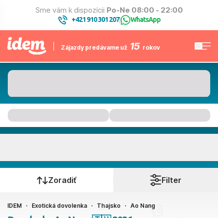
Sme vám k dispozícii
Po-Ne 08:00 - 22:00
+421 910 301 207
WhatsApp
|
15
Zájazdy predávame už
rokov
Ao Nang
Kedy cestujete?
Zoradiť
Filter
IDEM
Exotická dovolenka
Thajsko
Ao Nang
Ako cestujete?