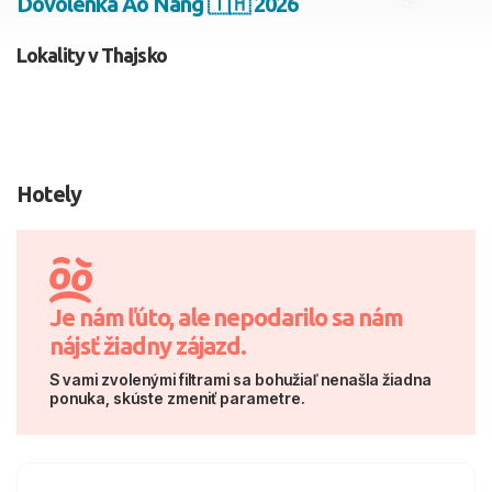
Dovolenka Ao Nang 🇹🇭 2026
2 dospelí, 0 deti
Lokality v Thajsko
Skyť
Hotely
Je nám ľúto, ale nepodarilo sa nám
nájsť žiadny zájazd.
S vami zvolenými filtrami sa bohužiaľ nenašla žiadna
ponuka, skúste zmeniť parametre.