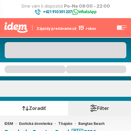
Sme vám k dispozícii
Po-Ne 08:00 - 22:00
+421 910 301 207
WhatsApp
|
15
Zájazdy predávame už
rokov
Bangtao Beach
Kedy cestujete?
Zoradiť
Filter
IDEM
Exotická dovolenka
Thajsko
Bangtao Beach
Ako cestujete?