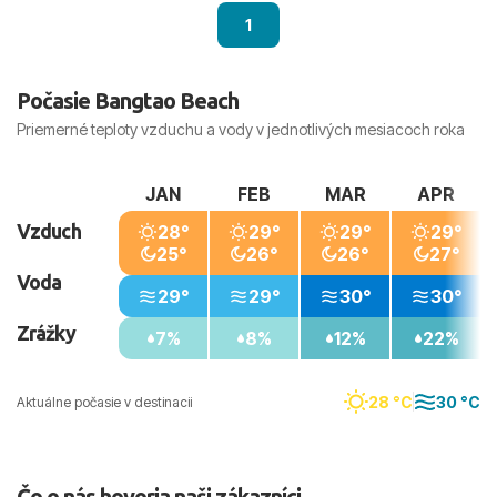
1
Počasie Bangtao Beach
Priemerné teploty vzduchu a vody v jednotlivých mesiacoch roka
JAN
FEB
MAR
APR
Vzduch
28°
29°
29°
29°
25°
26°
26°
27°
Voda
29°
29°
30°
30°
Zrážky
7%
8%
12%
22%
28 °C
30 °C
Aktuálne počasie v destinacii
Čo o nás hovoria naši zákazníci