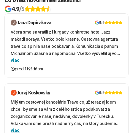
4.9
/5
Jana Dopirakova
5
/5
Včera sme sa vratili z Hurgady konkretne hotel Jazz
makadi soraya. Vsetko bolo krasne. Cestovna agentura
travelco splnila nase ocakavania. Komunikacia s panom
Michalinom uzasna a napomocna. Vsetko vysvetlil aj vo
viac
vecernych hodinach zaco sa ospravedlnujem. Hotel
krasny, cisty. Sluzby top. Strava, prostredie, more,
pred 1 týždňom
snorchlovanie. Dakujeme velmi pekne S pozdravom
Juraj Koskovsky
5
/5
Milý tím cestovnej kancelárie Travelco,už teraz aj Idem
chceli by sme sa vám z celého srdca poďakovať za
zorganizovanie našej nedávnej dovolenky v Turecku.
Vďaka vám sme prežili nádherný čas, na ktorý budeme
viac
ešte dlho s úsmevom spomínať. ​Všetko prebehlo