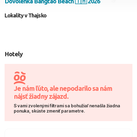
Dovolenka Bangtao Beach 🇹🇭 2026
2 dospelí, 0 deti
Lokality v Thajsko
Skyť
Hotely
Je nám ľúto, ale nepodarilo sa nám
nájsť žiadny zájazd.
S vami zvolenými filtrami sa bohužiaľ nenašla žiadna
ponuka, skúste zmeniť parametre.