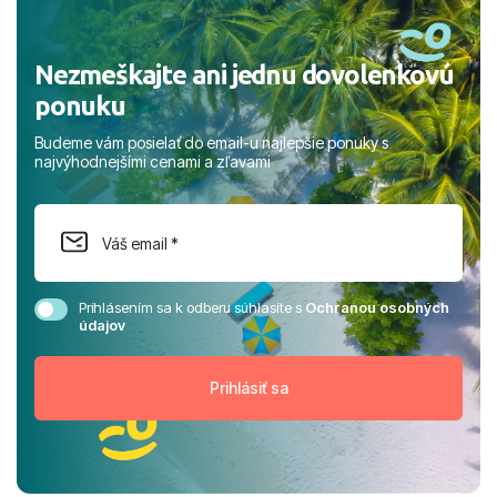
Nezmeškajte ani jednu dovolenkovú
ponuku
Budeme vám posielať do email-u najlepšie ponuky s
najvýhodnejšími cenami a zľavami
Prihlásením sa k odberu súhlasíte s
Ochranou osobných
údajov