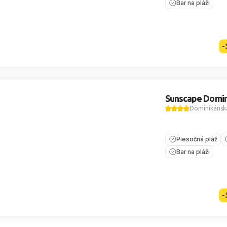
Bar na pláži
-
Sunscape Domin
Dominikánska
Piesočná pláž
Bar na pláži
-