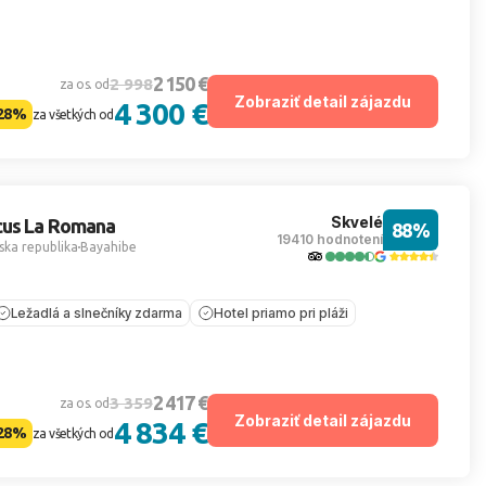
2 150 €
2 998
za os. od
Zobraziť detail zájazdu
4 300 €
28%
za všetkých od
Skvelé
cus La Romana
88%
19410 hodnotení
ka republika
Bayahibe
Ležadlá a slnečníky zdarma
Hotel priamo pri pláži
2 417 €
3 359
za os. od
Zobraziť detail zájazdu
4 834 €
28%
za všetkých od