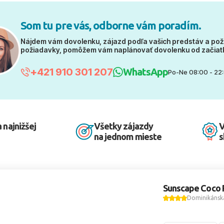
Som tu pre vás, odborne vám poradím.
Nájdem vám dovolenku, zájazd podľa vašich predstáv a pož
požiadavky, pomôžem vám naplánovať dovolenku od začiat
+421 910 301 207
WhatsApp
Po-Ne 08:00 - 22
 najnižšej
Všetky zájazdy
V
na jednom mieste
s
Sunscape Coco 
Dominikánska