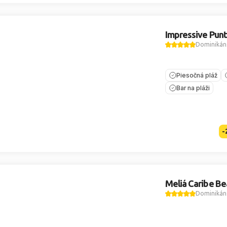
Impressive Pun
Dominikáns
Piesočná pláž
Bar na pláži
-
Meliá Caribe Be
Dominikáns