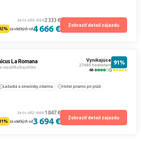
2 333 €
3 430
za os. od
Zobraziť detail zájazdu
4 666 €
32%
za všetkých od
Vynikajúce
icus La Romana
91%
27485 hodnotení
 republika
Bayahibe
Ležadlá a slnečníky zdarma
Hotel priamo pri pláži
1 847 €
2 666
za os. od
Zobraziť detail zájazdu
3 694 €
31%
za všetkých od