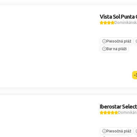
Vista Sol Punta
Dominikánska
Piesočná pláž
Bar na pláži
-
Iberostar Selec
Dominikáns
Piesočná pláž