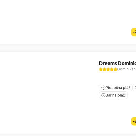
-
Dreams Domini
Dominikáns
Piesočná pláž
Bar na pláži
-