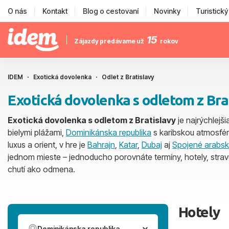
O nás
Kontakt
Blog o cestovaní
Novinky
Turistick
15
Zájazdy predávame už
rokov
IDEM
Exotická dovolenka
Odlet z Bratislavy
Exotická dovolenka s odletom z Bra
Exotická dovolenka s odletom z Bratislavy
je najrýchlejš
bielymi plážami,
Dominikánska republika
s karibskou atmosfé
luxus a orient, v hre je
Bahrajn
,
Katar
,
Dubaj
aj
Spojené arabsk
jednom mieste – jednoducho porovnáte termíny, hotely, strav
chutí ako odmena.
Hotely
Dominikánska republika