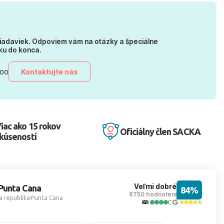
iadaviek. Odpoviem vám na otázky a špeciálne
ku do konca.
Kontaktujte nás
:00
iac ako 15 rokov
Oficiálny člen SACKA
kúseností
Veľmi dobré
Punta Cana
84%
8750 hodnotení
 republika
Punta Cana