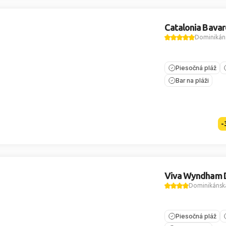
Catalonia Bavar
Dominikáns
Piesočná pláž
Bar na pláži
-
Viva Wyndham D
Dominikánska
Piesočná pláž