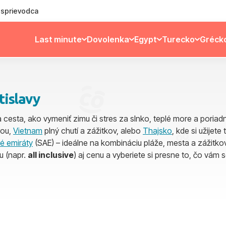
ý sprievodca
Last minute
Dovolenka
Egypt
Turecko
Gréck
tislavy
ia cesta, ako vymeniť zimu či stres za slnko, teplé more a poriad
rou,
Vietnam
plný chutí a zážitkov, alebo
Thajsko
, kde si užijet
é emiráty
(SAE) – ideálne na kombináciu pláže, mesta a zážitko
u (napr.
all inclusive
) aj cenu a vyberiete si presne to, čo vám 