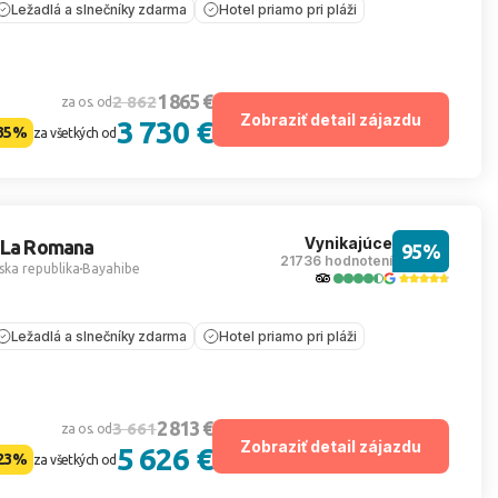
Ležadlá a slnečníky zdarma
Hotel priamo pri pláži
1 865 €
2 862
za os. od
Zobraziť detail zájazdu
3 730 €
35%
za všetkých od
Vynikajúce
l La Romana
95%
21736 hodnotení
ka republika
Bayahibe
Ležadlá a slnečníky zdarma
Hotel priamo pri pláži
2 813 €
3 661
za os. od
Zobraziť detail zájazdu
5 626 €
23%
za všetkých od