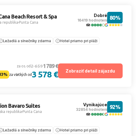
Dobré
 Cana Beach Resort & Spa
80%
16419 hodnotení
 republika
Punta Cana
Ležadlá a slnečníky zdarma
Hotel priamo pri pláži
1 789 €
2 659
za os. od
Zobraziť detail zájazdu
3 578 €
33%
za všetkých od
Vynikajúce
tion Bavaro Suites
92%
32854 hodnotení
ka republika
Punta Cana
Ležadlá a slnečníky zdarma
Hotel priamo pri pláži