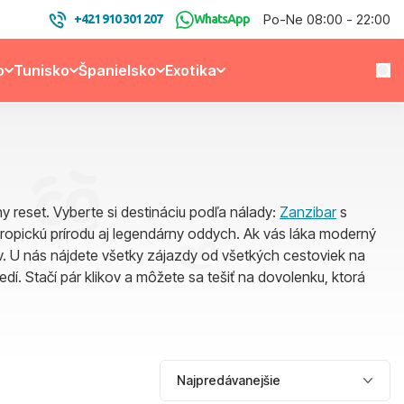
Po-Ne 08:00 - 22:00
+421 910 301 207
WhatsApp
o
Tunisko
Španielsko
Exotika
ny reset. Vyberte si destináciu podľa nálady:
Zanzibar
s
e tropickú prírodu aj legendárny oddych. Ak vás láka moderný
v. U nás nájdete všetky zájazdy od všetkých cestoviek na
sedí. Stačí pár klikov a môžete sa tešiť na dovolenku, ktorá