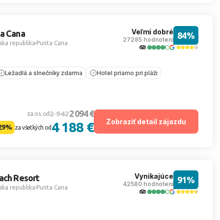
Veľmi dobré
ta Cana
84%
27285 hodnotení
ka republika
Punta Cana
Ležadlá a slnečníky zdarma
Hotel priamo pri pláži
2 094 €
2 942
za os. od
Zobraziť detail zájazdu
4 188 €
29%
za všetkých od
Vynikajúce
ach Resort
91%
42580 hodnotení
ka republika
Punta Cana