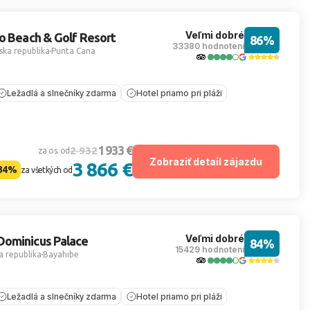
Veľmi dobré
o Beach & Golf Resort
86%
33380 hodnotení
ka republika
Punta Cana
Ležadlá a slnečníky zdarma
Hotel priamo pri pláži
1 933 €
2 932
za os. od
Zobraziť detail zájazdu
3 866 €
34%
za všetkých od
Veľmi dobré
ominicus Palace
84%
15429 hodnotení
 republika
Bayahibe
Ležadlá a slnečníky zdarma
Hotel priamo pri pláži