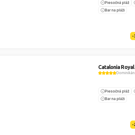
Piesočná pláž
Bar na pláži
-
Catalonia Roya
Dominikáns
Piesočná pláž
Bar na pláži
-