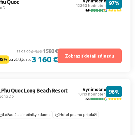
Výnimočné
Phu Quoc
97%
12363 hodnotení
i Dai
1 580 €
2 439
za os. od
Zobraziť detail zájazdu
3 160 €
35%
za všetkých od
Výnimočné
l Phu Quoc Long Beach Resort
96%
10119 hodnotení
uong Do
Ležadlá a slnečníky zdarma
Hotel priamo pri pláži