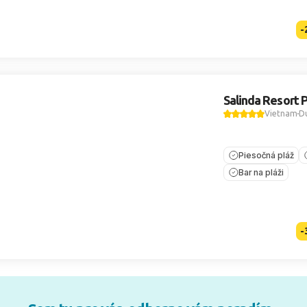
-
Salinda Resort 
Vietnam
D
Piesočná pláž
Bar na pláži
-