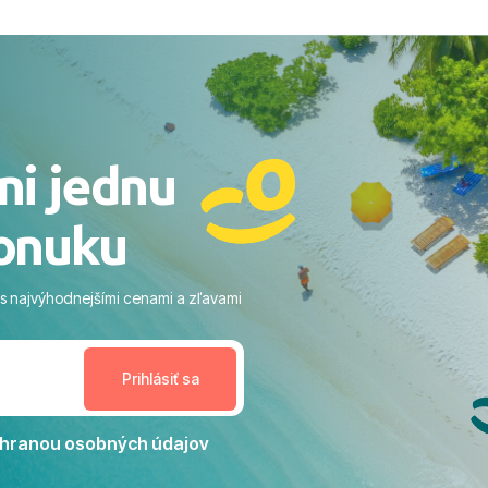
ovaní sme boli v hoteli TUI
acaranda a bola to trefa do
o nás dostalo najviac: ​Skvelé
rsonál: Vždy usmievaví,
rostliví ľudia. ​Gastro zážitok:
stré a čerstvé jedlo počas
ni jednu
​Areál a pláž: Nádherné, čisté
 veľa zelene a udržiavaná pláž
onuku
m vstupom do mora a teple
ram: Skvelé animácie a
ivity, pri ktorých sa človek ani
 s najvýhodnejšími cenami a zľavami
enudil, no zároveň bol
estoru na dokonalý relax. ​
nceláriu Travelco aj hotel TUI
Jacaranda môžeme s čistým
dporučiť každému, kto hľadá
ú dovolenku na vysokej
hranou osobných údajov
tko bolo zabezpečené na