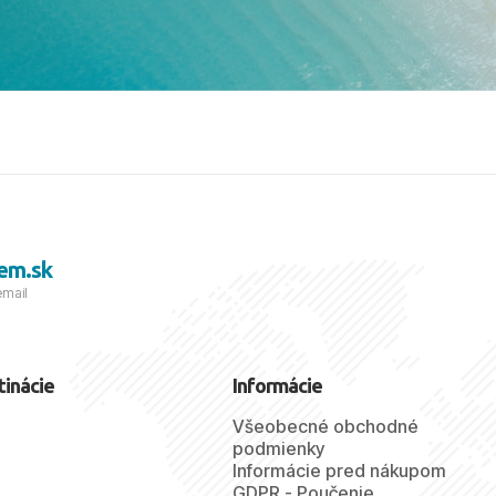
viezdičkou. ​Už teraz sa
 s nami vyrazíte nabudúce!
 skvelé spomienky. ​S
a prianím mnohých ďalších
lientov, Juraj s rodinou.
em.sk
email
tinácie
Informácie
Všeobecné obchodné
podmienky
Informácie pred nákupom
GDPR - Poučenie