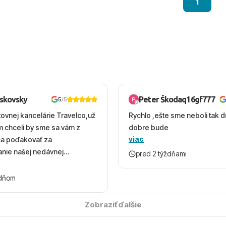
1
oskovsky
Peter Škodaq16gf777
5
/5
tovnej kancelárie Travelco,už
Rychlo ,ešte sme neboli tak d
em chceli by sme sa vám z
dobre bude
viac
ca poďakovať za
nie našej nedávnej
pred 2 týždňami
v Turecku. Vďaka vám sme
herný čas, na ktorý budeme
ždňom
 úsmevom spomínať. ​Všetko
solútne hladko – od
Zobraziť ďalšie
ýberu zájazdu, cez ochotnú
, až po samotný transfer a