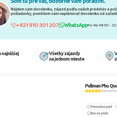
Som tu pre vás, odborne vám poradím.
Nájdem vám dovolenku, zájazd podľa vašich predstáv a pož
požiadavky, pomôžem vám naplánovať dovolenku od začiat
+421 910 301 207
WhatsApp
Po-Ne 08:00 - 22
 najnižšej
Všetky zájazdy
V
na jednom mieste
s
Pullman Phu Qu
Vietnam
D
Piesočná pláž
Bar na pláži