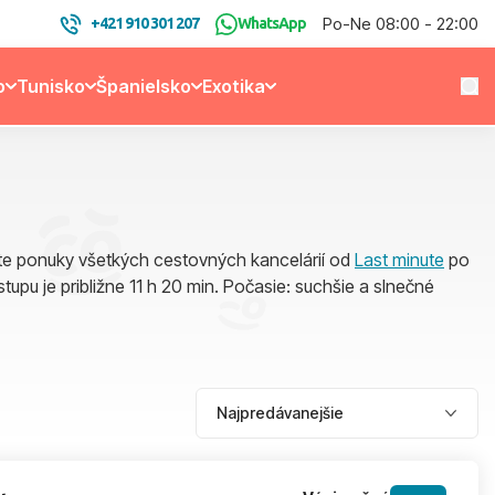
Po-Ne 08:00 - 22:00
+421 910 301 207
WhatsApp
o
Tunisko
Španielsko
Exotika
jte ponuky všetkých cestovných kancelárií od
Last minute
po
tupu je približne 11 h 20 min. Počasie: suchšie a slnečné