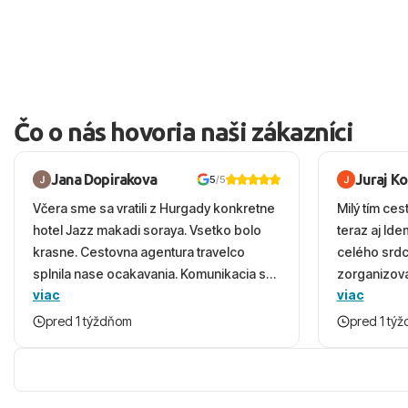
Čo o nás hovoria naši zákazníci
Jana Dopirakova
Juraj K
5
/5
Včera sme sa vratili z Hurgady konkretne
Milý tím ces
hotel Jazz makadi soraya. Vsetko bolo
teraz aj Id
krasne. Cestovna agentura travelco
celého srd
splnila nase ocakavania. Komunikacia s
zorganizova
viac
viac
panom Michalinom uzasna a napomocna.
dovolenky 
Vsetko vysvetlil aj vo vecernych hodinach
prežili nád
pred 1 týždňom
pred 1 tý
zaco sa ospravedlnujem. Hotel krasny,
ešte dlho s
cisty. Sluzby top. Strava, prostredie,
prebehlo ab
more, snorchlovanie. Dakujeme velmi
prvotného v
pekne S pozdravom
komunikáciu