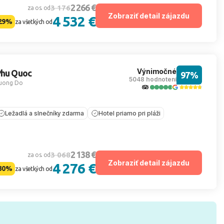
2 266 €
3 176
za os. od
Zobraziť detail zájazdu
4 532 €
29%
za všetkých od
Výnimočné
Phu Quoc
97%
5048 hodnotení
uong Do
Ležadlá a slnečníky zdarma
Hotel priamo pri pláži
2 138 €
3 068
za os. od
Zobraziť detail zájazdu
4 276 €
30%
za všetkých od