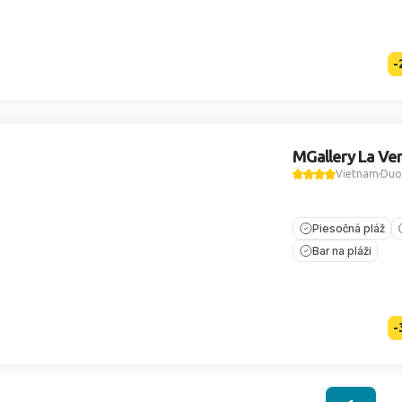
-
MGallery La Ve
Vietnam
Duo
Piesočná pláž
Bar na pláži
-