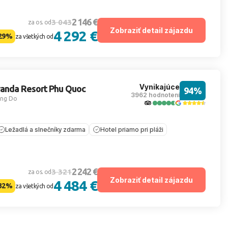
2 146 €
3 043
za os. od
Zobraziť detail zájazdu
4 292 €
29%
za všetkých od
Vynikajúce
randa Resort Phu Quoc
94%
3962 hodnotení
ng Do
Ležadlá a slnečníky zdarma
Hotel priamo pri pláži
2 242 €
3 321
za os. od
Zobraziť detail zájazdu
4 484 €
32%
za všetkých od