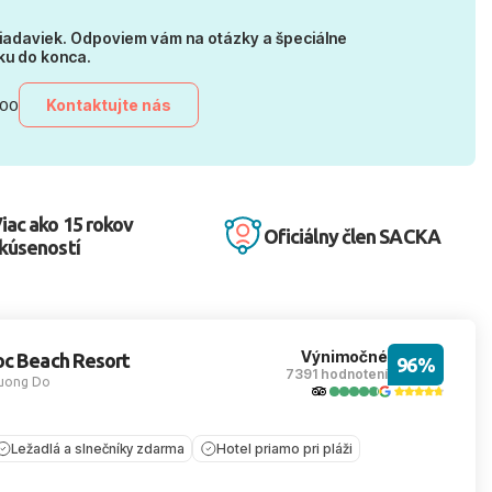
iadaviek. Odpoviem vám na otázky a špeciálne
ku do konca.
Kontaktujte nás
:00
iac ako 15 rokov
Oficiálny člen SACKA
kúseností
Výnimočné
oc Beach Resort
96%
7391 hodnotení
uong Do
Ležadlá a slnečníky zdarma
Hotel priamo pri pláži