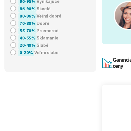
90-95%
Vynikajúce
86-90%
Skvelé
80-86%
Veľmi dobré
70-80%
Dobré
55-70%
Priemerné
40-55%
Sklamanie
20-40%
Slabé
0-20%
Veľmi slabé
Garancia
ceny