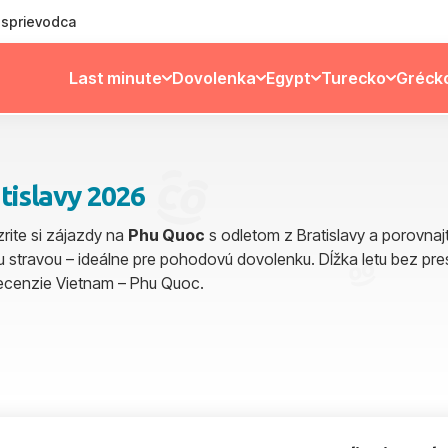
ý sprievodca
Last minute
Dovolenka
Egypt
Turecko
Gréck
tislavy 2026
rite si zájazdy na
Phu Quoc
s odletom z Bratislavy a porovna
u stravou – ideálne pre pohodovú dovolenku. Dĺžka letu bez pres
Recenzie Vietnam – Phu Quoc.