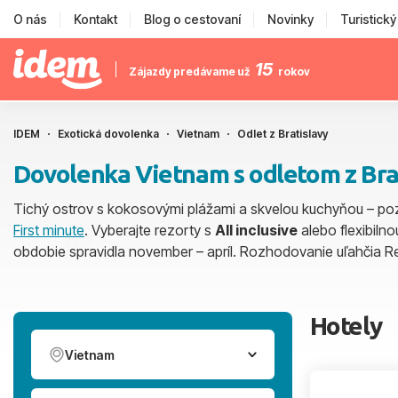
O nás
Kontakt
Blog o cestovaní
Novinky
Turistick
15
Zájazdy predávame už
rokov
IDEM
Exotická dovolenka
Vietnam
Odlet z Bratislavy
Dovolenka Vietnam s odletom z Bra
Tichý ostrov s kokosovými plážami a skvelou kuchyňou – poz
First minute
. Vyberajte rezorty s
All inclusive
alebo flexibilno
obdobie spravidla november – apríl. Rozhodovanie uľahčia 
Hotely
Vietnam