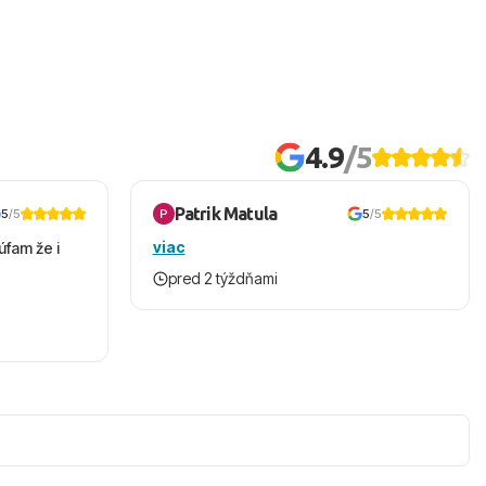
4.9
/5
Patrik Matula
5
/5
5
/5
viac
úfam že i
pred 2 týždňami