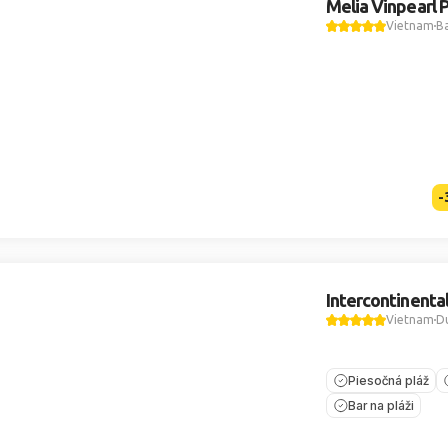
Melia Vinpearl 
Vietnam
Ba
-
Intercontinenta
Vietnam
D
Piesočná pláž
Bar na pláži