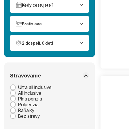
Kedy cestujete?
Bratislava
2 dospelí, 0 deti
Stravovanie
Ultra all inclusive
All inclusive
Plná penzia
Polpenzia
Raňajky
Bez stravy