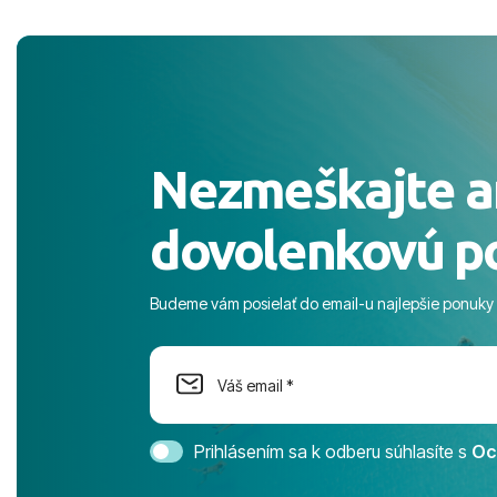
pobyt. ​Ubyt
Magic Life J
čierneho! ​Č
služby a pe
ochotní a sta
Výborné, pe
Nezmeškajte a
celého dňa. 
prostredie,
dovolenkovú p
s pozvoľný
more. ​Prog
športové akt
Budeme vám posielať do email-u najlepšie ponuky
na moment n
dostatok pri
Cestovnú ka
Magic Life 
svedomím o
bezstarostn
Prihlásením sa k odberu súhlasíte s
Oc
úrovni. Vše