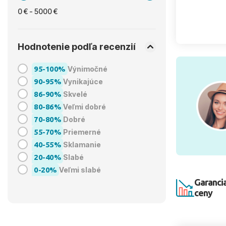
0 € - 5000 €
Hodnotenie podľa recenzií
95-100%
Výnimočné
90-95%
Vynikajúce
86-90%
Skvelé
80-86%
Veľmi dobré
70-80%
Dobré
55-70%
Priemerné
40-55%
Sklamanie
20-40%
Slabé
0-20%
Veľmi slabé
Garancia
ceny