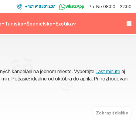
Po-Ne 08:00 - 22:00
+421 910 301 207
WhatsApp
o
Tunisko
Španielsko
Exotika
ných kancelárií na jednom mieste. Vyberajte
Last minute
aj
0 min. Počasie: ideálne od októbra do apríla. Pri rozhodovaní
Zobraziť ďalšie