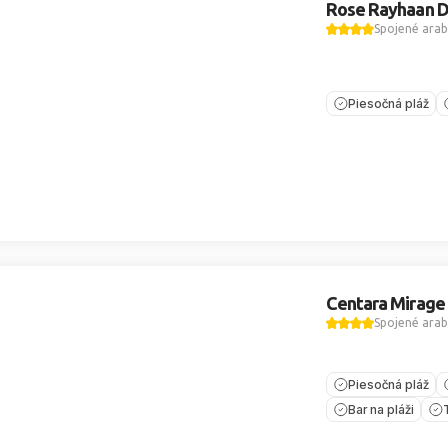
Rose Rayhaan D
Spojené arab
Piesočná pláž
Centara Mirage
Spojené arab
Piesočná pláž
Bar na pláži