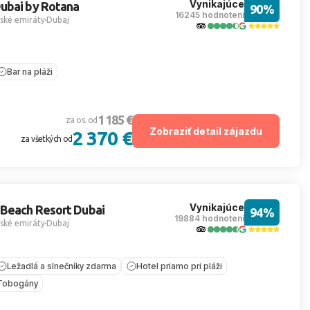
Vynikajúce
ubai by Rotana
90%
16245 hodnotení
ské emiráty
Dubaj
Bar na pláži
1 185 €
za os. od
Zobraziť detail zájazdu
2 370 €
za všetkých od
Vynikajúce
 Beach Resort Dubai
94%
19884 hodnotení
ské emiráty
Dubaj
Ležadlá a slnečníky zdarma
Hotel priamo pri pláži
Tobogány