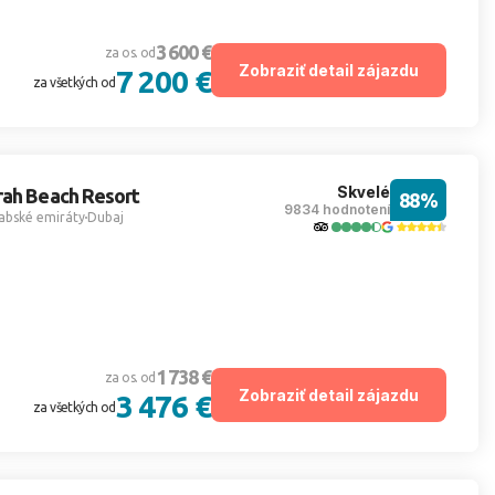
3 600 €
za os. od
Zobraziť detail zájazdu
7 200 €
za všetkých od
Skvelé
rah Beach Resort
88%
9834 hodnotení
abské emiráty
Dubaj
1 738 €
za os. od
Zobraziť detail zájazdu
3 476 €
za všetkých od