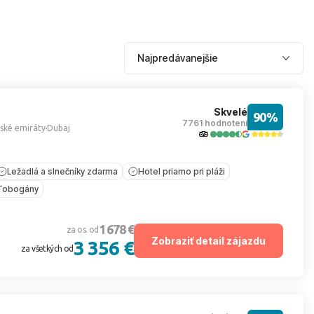
Skvelé
90%
7761 hodnotení
ské emiráty
Dubaj
Ležadlá a slnečníky zdarma
Hotel priamo pri pláži
Tobogány
1 678 €
za os. od
Zobraziť detail zájazdu
3 356 €
za všetkých od