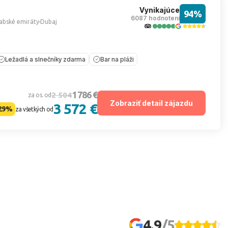
Vynikajúce
94%
6087 hodnotení
abské emiráty
Dubaj
Ležadlá a slnečníky zdarma
Bar na pláži
1 786 €
2 504
za os. od
Zobraziť detail zájazdu
3 572 €
29%
za všetkých od
4.9
/5