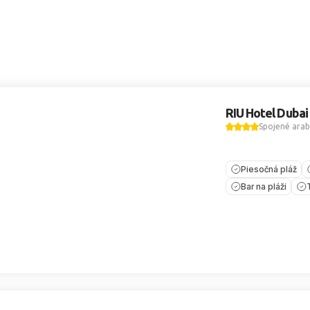
RIU Hotel Dubai
Spojené arab
Piesočná pláž
Bar na pláži