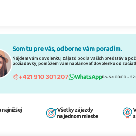
Som tu pre vás, odborne vám poradím.
Nájdem vám dovolenku, zájazd podľa vašich predstáv a pož
požiadavky, pomôžem vám naplánovať dovolenku od začiat
+421 910 301 207
WhatsApp
Po-Ne 08:00 - 22
 najnižšej
Všetky zájazdy
V
na jednom mieste
s