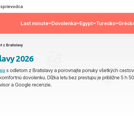
ý sprievodca
Last minute
Dovolenka
Egypt
Turecko
Gréck
t z Bratislavy
lavy 2026
aja
s odletom z Bratislavy a porovnajte ponuky všetkých cestov
 komfortnú dovolenku. Dĺžka letu bez prestupu je približne 5 h 5
visor a Google recenzie.