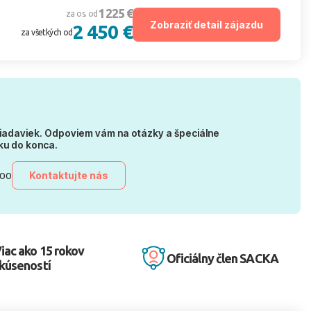
1 225 €
za os. od
Zobraziť detail zájazdu
2 450 €
za všetkých od
iadaviek. Odpoviem vám na otázky a špeciálne
ku do konca.
Kontaktujte nás
:00
iac ako 15 rokov
Oficiálny člen SACKA
kúseností