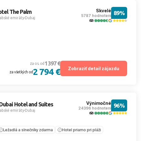
Skvelé
otel The Palm
89%
5787 hodnotení
abské emiráty
Dubaj
1 397 €
za os. od
Zobraziť detail zájazdu
2 794 €
za všetkých od
Výnimočné
Dubai Hotel and Suites
96%
24396 hodnotení
abské emiráty
Dubaj
Ležadlá a slnečníky zdarma
Hotel priamo pri pláži