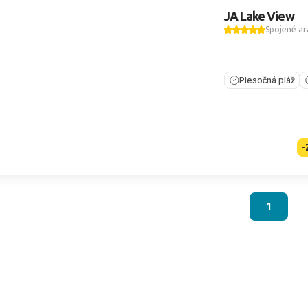
JA Lake View
Spojené ar
Piesočná pláž
-
1