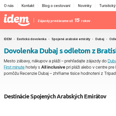
O nás
Kontakt
Blog o cestovaní
Novinky
Turistick
15
Zájazdy predávame už
rokov
IDEM
Exotická dovolenka
Spojené arabské emiráty
Dubaj
Odle
Dovolenka Dubaj s odletom z Bratis
Mesto zábavy, nákupov a pláží – prehľadajte zájazdy do
Dub
First minute
hotely s
All inclusive
pri pláži alebo v centre pre
pomôžu Recenzie Dubaj – zhŕňame tisíce hodnotení z Tripad
Destinácie Spojených Arabských Emirátov