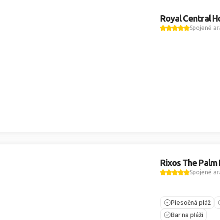
Royal Central H
Spojené ar
Rixos The Palm 
Spojené ar
Piesočná pláž
Bar na pláži