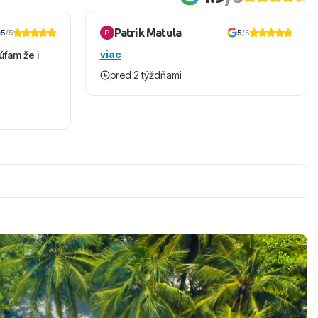
Patrik Matula
5
/5
5
/5
viac
úfam že i
pred 2 týždňami