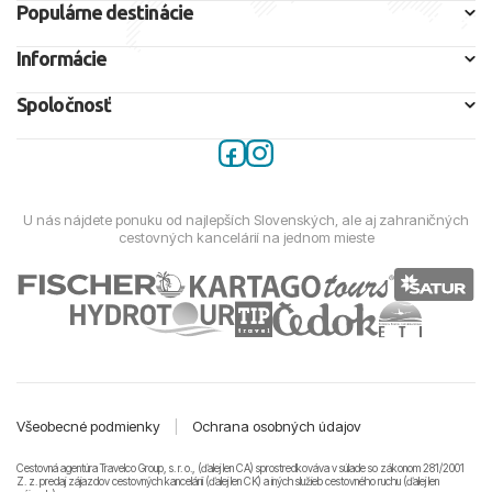
Populárne destinácie
Informácie
Spoločnosť
U nás nájdete ponuku od najlepších Slovenských, ale aj zahraničných
cestovných kancelárií na jednom mieste
Všeobecné podmienky
|
Ochrana osobných údajov
Cestovná agentúra Travelco Group, s. r. o., (ďalej len CA) sprostredkováva v súlade so zákonom 281/2001
Z. z. predaj zájazdov cestovných kancelárii (ďalej len CK) a iných služieb cestovného ruchu (ďalej len