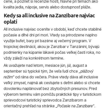
cene, a pozrieť si recenzie hostí, hlavne pri témach ako
kvalita jedla, nápoje, servis alebo dostupnosť pláže.
Kedy sa all inclusive na Zanzibare najviac
oplatí
All inclusive najviac oceníte v období, keď chcete stabilné
počasie a dlhé dni pri mori. Vtedy sa prirodzene naplno
využije bufet, bary pri bazéne aj večerný program. V
tropickej destinácii, akou je Zanzibar v Tanzánini, bývajú
podmienky na kúpanie lákavé počas veľkej časti roka, no
vždy záleží na konkrétnom termíne.
Ak uvažujete nad letom, mesiace jún, júl, august a
september sú typické tým, že veľa ľudí chce
„plážový
režim“
od rána do večera. Práve vtedy dáva all inclusive
veľký zmysel, najmä ak cestujete s deťmi alebo si chcete
dovolenku naplánovať bez zbytočných presunov. Pred
výberom termínu vám pomôžu praktické tipy v turistickom
sprievodcovi turistický sprievodca Zanzibarom a
orientačný prehľad na stránke
„Počasie na Zanzibare“
.