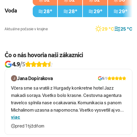
Voda
28°
28°
29°
29°
29 °C
25 °C
Aktuálne počasie v krajine
Čo o nás hovoria naši zákazníci
4.9
/5
Jana Dopirakova
5
/5
Včera sme sa vratili z Hurgady konkretne hotel Jazz
makadi soraya. Vsetko bolo krasne. Cestovna agentura
travelco splnila nase ocakavania. Komunikacia s panom
Michalinom uzasna a napomocna. Vsetko vysvetlil aj vo
viac
vecernych hodinach zaco sa ospravedlnujem. Hotel
krasny, cisty. Sluzby top. Strava, prostredie, more,
pred 1 týždňom
snorchlovanie. Dakujeme velmi pekne S pozdravom