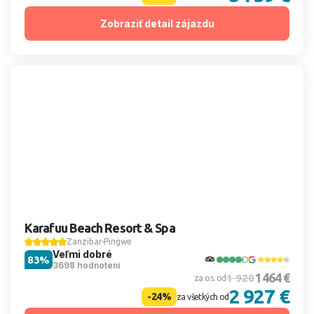
Zobraziť detail zájazdu
Karafuu Beach Resort & Spa
Zanzibar
Pingwe
Veľmi dobré
83%
3698 hodnotení
1 464 €
1 920
za os. od
2 927 €
-24%
za všetkých od