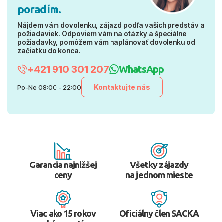
poradím.
Nájdem vám dovolenku, zájazd podľa vašich predstáv a
požiadaviek. Odpoviem vám na otázky a špeciálne
požiadavky, pomôžem vám naplánovať dovolenku od
začiatku do konca.
+421 910 301 207
WhatsApp
Kontaktujte nás
Po-Ne 08:00 - 22:00
Garancia najnižšej
Všetky zájazdy
ceny
na jednom mieste
Viac ako 15 rokov
Oficiálny člen SACKA