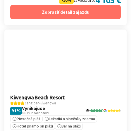
4 103 €
-30%
za všetkých od
Zobraziť detail zájazdu
Kiwengwa Beach Resort
Zanzibar
Kiwengwa
Vynikajúce
91%
3812 hodnotení
Piesočná pláž
Ležadlá a slnečníky zdarma
Hotel priamo pri pláži
Bar na pláži