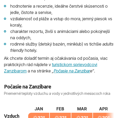
hodnotenie a recenzie, ideálne čerstvé skúsenosti o
jedle, čistote a servise,
vzdialenosť od pláže a vstup do mora, jemný piesok vs
koraly,
charakter rezortu, živší s animáciami alebo pokojnejší
na oddych,
rodinné služby (detský bazén, miniklub) vs tichšie
adults
friendly
hotely.
Ak chcete doladiť termín aj očakávania od počasia, viac
praktických rád nájdete v
turistickom sprievodcovi
Zanzibarom
a na stránke
„
Počasie na Zanzibar
e“
.
Počasie na Zanzibare
Priemerné teploty vzduchu a vody v jednotlivých mesiacoch roka
JAN
FEB
MAR
APR
Vzduch
32°
32°
32°
30°