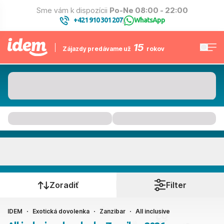
Sme vám k dispozícii
Po-Ne 08:00 - 22:00
+421 910 301 207
WhatsApp
|
15
Zájazdy predávame už
rokov
Zanzibar
Kedy cestujete?
Zoradiť
Filter
IDEM
Exotická dovolenka
Zanzibar
All inclusive
Ako cestujete?