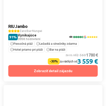
RIU Jambo
Zanzibar
Nungwi
Vynikajúce
91%
3956 hodnotení
Piesočná pláž
Ležadlá a slnečníky zdarma
Hotel priamo pri pláži
Bar na pláži
1 780 €
2 560
za os. od
3 559 €
-30%
za všetkých od
Zobraziť detail zájazdu