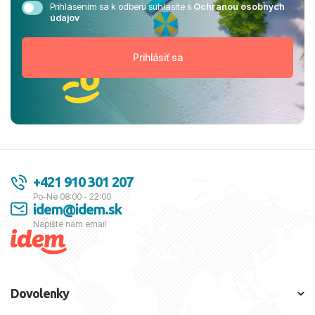
Prihlásením sa k odberu súhlasíte s
Ochranou osobných
údajov
+421 910 301 207
Po-Ne 08:00 - 22:00
idem@idem.sk
Napíšte nám email
Dovolenky