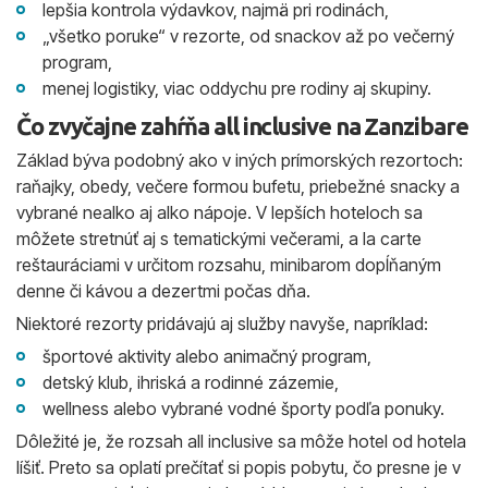
lepšia kontrola výdavkov, najmä pri rodinách,
„všetko poruke“ v rezorte, od snackov až po večerný
program,
menej logistiky, viac oddychu pre rodiny aj skupiny.
Čo zvyčajne zahŕňa all inclusive na Zanzibare
Základ býva podobný ako v iných prímorských rezortoch:
raňajky, obedy, večere formou bufetu, priebežné snacky a
vybrané nealko aj alko nápoje. V lepších hoteloch sa
môžete stretnúť aj s tematickými večerami, a la carte
reštauráciami v určitom rozsahu, minibarom dopĺňaným
denne či kávou a dezertmi počas dňa.
Niektoré rezorty pridávajú aj služby navyše, napríklad:
športové aktivity alebo animačný program,
detský klub, ihriská a rodinné zázemie,
wellness alebo vybrané vodné športy podľa ponuky.
Dôležité je, že rozsah all inclusive sa môže hotel od hotela
líšiť. Preto sa oplatí prečítať si popis pobytu, čo presne je v