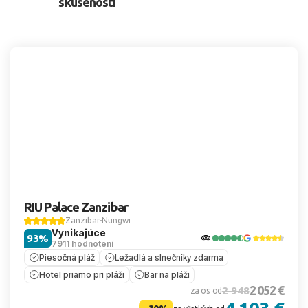
skúseností
RIU Palace Zanzibar
Zanzibar
Nungwi
Vynikajúce
93%
7911 hodnotení
Piesočná pláž
Ležadlá a slnečníky zdarma
Hotel priamo pri pláži
Bar na pláži
2 052 €
2 948
za os. od