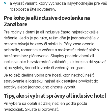
a vybrať variant, ktorý vychádza najvýhodnejšie pre váš
rozpočet a štýl dovolenky.
Pre koho je all inclusive dovolenka na
Zanzibare
Pre rodiny s deťmi je all inclusive často najpraktickejšie
riešenie. Jedlo je po ruke, režim dňa je jednoduchší a v
rezorte bývajú bazény či miniklub. Páry zase ocenia
pohodlie, romantické večere a možnosť striedať pláž s
bazénom bez plánovania. Skupiny priateľov berú all
inclusive ako bezstarostnú základňu, z ktorej sa dá vyraziť
aj na výlety, šnorchlovanie či večerný program.
Je to tiež ideálna voľba pre hostí, ktorí nechcú riešiť
stravovanie a logistiku, najmä ak cestujete prvýkrát do
exotiky alebo jednoducho chcete vypnúť.
Tipy, ako si vybrať správny all inclusive hotel
Pri výbere sa oplatí ísť ďalej než len podľa počtu
hviezdičiek. Skúste si porovnať: