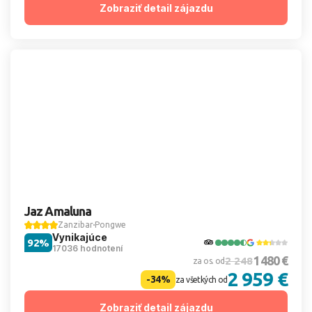
Zobraziť detail zájazdu
Jaz Amaluna
Zanzibar
Pongwe
Vynikajúce
92%
17036 hodnotení
1 480 €
2 248
za os. od
2 959 €
-34%
za všetkých od
Zobraziť detail zájazdu