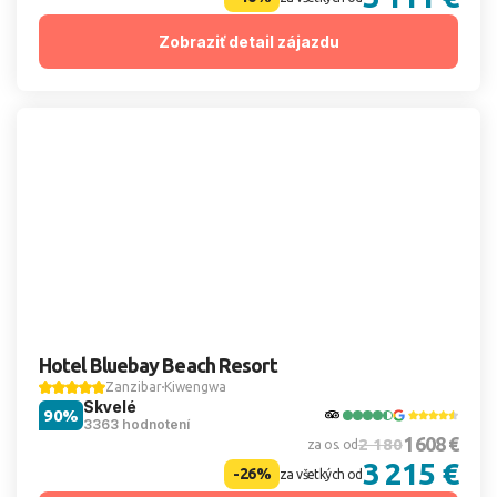
Zobraziť detail zájazdu
Hotel Bluebay Beach Resort
Zanzibar
Kiwengwa
Skvelé
90%
3363 hodnotení
1 608 €
2 180
za os. od
3 215 €
-26%
za všetkých od