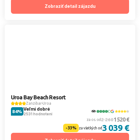
Zobraziť detail zájazdu
Uroa Bay Beach Resort
Zanzibar
Uroa
Veľmi dobré
84%
2531 hodnotení
1 520 €
2 260
za os. od
3 039 €
-33%
za všetkých od