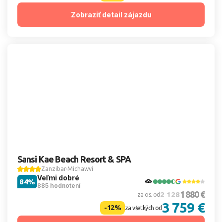
Zobraziť detail zájazdu
Sansi Kae Beach Resort & SPA
Zanzibar
Michawvi
Veľmi dobré
84%
885 hodnotení
1 880 €
2 128
za os. od
3 759 €
-12%
za všetkých od