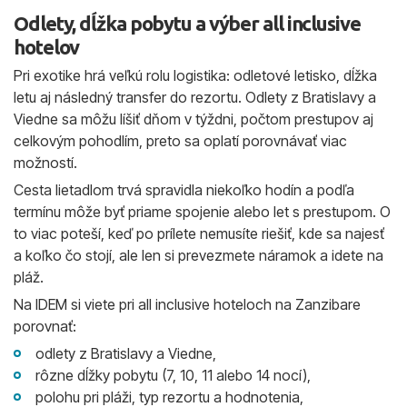
Odlety, dĺžka pobytu a výber all inclusive
hotelov
Pri exotike hrá veľkú rolu logistika: odletové letisko, dĺžka
letu aj následný transfer do rezortu. Odlety z Bratislavy a
Viedne sa môžu líšiť dňom v týždni, počtom prestupov aj
celkovým pohodlím, preto sa oplatí porovnávať viac
možností.
Cesta lietadlom trvá spravidla niekoľko hodín a podľa
termínu môže byť priame spojenie alebo let s prestupom. O
to viac poteší, keď po prílete nemusíte riešiť, kde sa najesť
a koľko čo stojí, ale len si prevezmete náramok a idete na
pláž.
Na IDEM si viete pri all inclusive hoteloch na Zanzibare
porovnať:
odlety z Bratislavy a Viedne,
rôzne dĺžky pobytu (7, 10, 11 alebo 14 nocí),
polohu pri pláži, typ rezortu a hodnotenia,