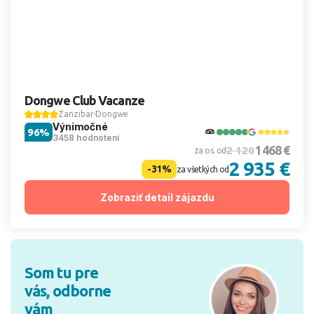
Dongwe Club Vacanze
Zanzibar
Dongwe
Výnimočné
96%
3458 hodnotení
1 468 €
2 120
za os. od
2 935 €
-31%
za všetkých od
Zobraziť detail zájazdu
Som tu pre
vás, odborne
vám