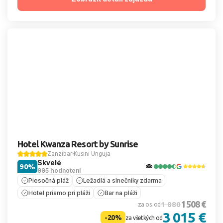
Hotel Kwanza Resort by Sunrise
Zanzibar
Kusini Unguja
Skvelé
90%
995 hodnotení
Piesočná pláž
Ležadlá a slnečníky zdarma
Hotel priamo pri pláži
Bar na pláži
1 508 €
1 880
za os. od
3 015 €
-20%
za všetkých od