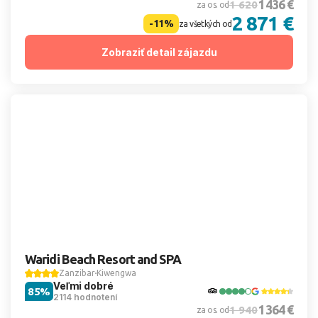
1 436 €
1 620
za os. od
2 871 €
-11%
za všetkých od
Zobraziť detail zájazdu
Waridi Beach Resort and SPA
Zanzibar
Kiwengwa
Veľmi dobré
85%
2114 hodnotení
1 364 €
1 940
za os. od