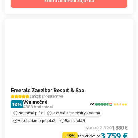
Zobraziť detail zájazdu
Emerald Zanzibar Resort & Spa
Zanzibar
Matemwe
Výnimočné
96%
4888 hodnotení
Piesočná pláž
Ležadlá a slnečníky zdarma
Hotel priamo pri pláži
Bar na pláži
1 880 €
2 320
za os. od
3 759 €
-19%
za všetkých od