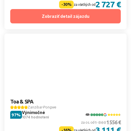
2 727 €
-30%
za všetkých od
Zobraziť detail zájazdu
Toa & SPA
Zanzibar
Pongwe
Výnimočné
97%
1074 hodnotení
1 556 €
1 860
za os. od
3 111 €
-16%
za všetkých od