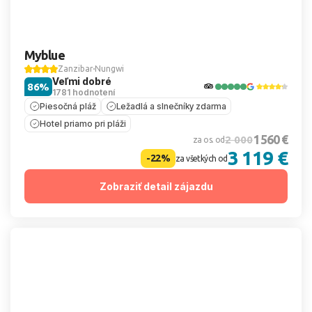
Myblue
Zanzibar
Nungwi
Veľmi dobré
86%
1781 hodnotení
Piesočná pláž
Ležadlá a slnečníky zdarma
Hotel priamo pri pláži
1 560 €
2 000
za os. od
3 119 €
-22%
za všetkých od
Zobraziť detail zájazdu