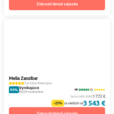
Zobraziť detail zájazdu
Melia Zanzibar
Zanzibar
Kiwengwa
Vynikajúce
93%
5029 hodnotení
1 772 €
2 300
za os. od
3 543 €
-23%
za všetkých od
Zobraziť detail zájazdu