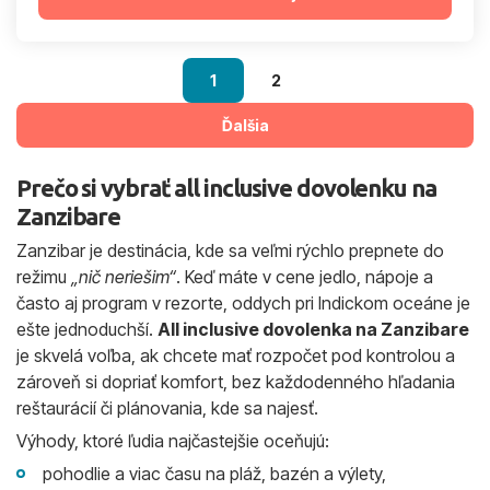
1
2
Ďalšia
Prečo si vybrať all inclusive dovolenku na
Zanzibare
Zanzibar je destinácia, kde sa veľmi rýchlo prepnete do
režimu
„nič neriešim“
. Keď máte v cene jedlo, nápoje a
často aj program v rezorte, oddych pri Indickom oceáne je
ešte jednoduchší.
All inclusive dovolenka na Zanzibare
je skvelá voľba, ak chcete mať rozpočet pod kontrolou a
zároveň si dopriať komfort, bez každodenného hľadania
reštaurácií či plánovania, kde sa najesť.
Výhody, ktoré ľudia najčastejšie oceňujú:
pohodlie a viac času na pláž, bazén a výlety,