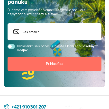
ponuku
Budeme vám posielať do email-u najlepšie ponuky s
najvýhodnejšími cenami a zľavami
Prihlásením sa k odberu súhlasíte s
Ochranou osobných
údajov
+421 910 301 207