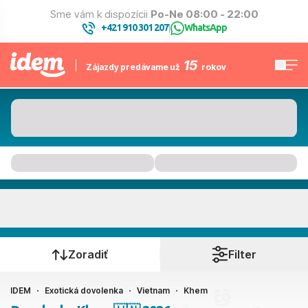
Sme vám k dispozícii
Po-Ne 08:00 - 22:00
+421 910 301 207
WhatsApp
|
15
Zájazdy predávame už
rokov
Khem
Kedy cestujete?
Zoradiť
Filter
IDEM
Exotická dovolenka
Vietnam
Khem
Ako cestujete?