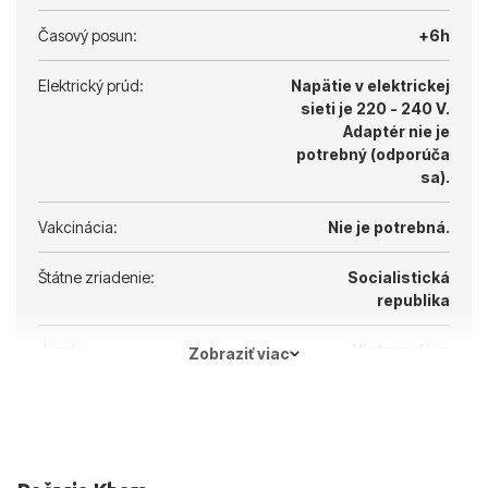
Časový posun:
+6h
Elektrický prúd:
Napätie v elektrickej
sieti je 220 - 240 V.
Adaptér nie je
potrebný (odporúča
sa).
Vakcinácia:
Nie je potrebná.
Štátne zriadenie:
Socialistická
republika
Jazyky:
Vietnamčina
Zobraziť viac
Hlavné mesto:
Hanoj