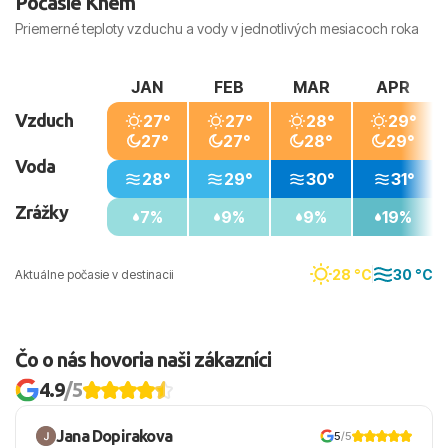
Počasie Khem
Priemerné teploty vzduchu a vody v jednotlivých mesiacoch roka
JAN
FEB
MAR
APR
Vzduch
27°
27°
28°
29°
27°
27°
28°
29°
Voda
28°
29°
30°
31°
Zrážky
7%
9%
9%
19%
28 °C
30 °C
Aktuálne počasie v destinacii
Čo o nás hovoria naši zákazníci
4.9
/5
Jana Dopirakova
5
/5