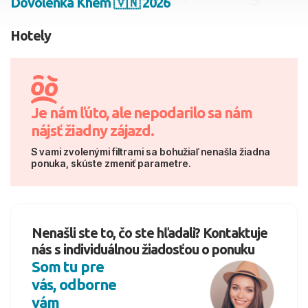
Dovolenka Khem 🇻🇳 2026
2 dospelí, 0 deti
Hotely
Skyť
Je nám ľúto, ale nepodarilo sa nám
nájsť žiadny zájazd.
S vami zvolenými filtrami sa bohužiaľ nenašla žiadna
ponuka, skúste zmeniť parametre.
Nenašli ste to, čo ste hľadali? Kontaktuje
nás s individuálnou žiadosťou o ponuku
Som tu pre
vás, odborne
vám