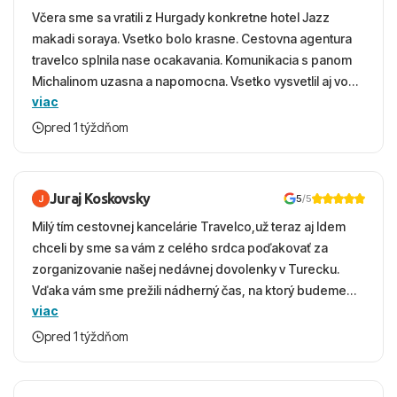
Včera sme sa vratili z Hurgady konkretne hotel Jazz
makadi soraya. Vsetko bolo krasne. Cestovna agentura
travelco splnila nase ocakavania. Komunikacia s panom
Michalinom uzasna a napomocna. Vsetko vysvetlil aj vo
viac
vecernych hodinach zaco sa ospravedlnujem. Hotel
krasny, cisty. Sluzby top. Strava, prostredie, more,
pred 1 týždňom
snorchlovanie. Dakujeme velmi pekne S pozdravom
Juraj Koskovsky
5
/5
Milý tím cestovnej kancelárie Travelco,už teraz aj Idem
chceli by sme sa vám z celého srdca poďakovať za
zorganizovanie našej nedávnej dovolenky v Turecku.
Vďaka vám sme prežili nádherný čas, na ktorý budeme
viac
ešte dlho s úsmevom spomínať. ​Všetko prebehlo
absolútne hladko – od prvotného výberu zájazdu, cez
pred 1 týždňom
ochotnú komunikáciu, až po samotný transfer a pobyt. ​
Ubytovaní sme boli v hoteli TUI Magic Life Jacaranda a
bola to trefa do čierneho! ​Čo nás dostalo najviac: ​Skvelé