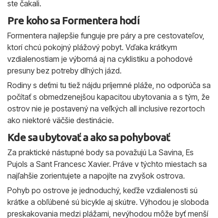
ste čakali.
Pre koho sa Formentera hodí
Formentera najlepšie funguje pre páry a pre cestovateľov,
ktorí chcú pokojný plážový pobyt. Vďaka krátkym
vzdialenostiam je výborná aj na cyklistiku a pohodové
presuny bez potreby dlhých jázd.
Rodiny s deťmi tu tiež nájdu príjemné pláže, no odporúča sa
počítať s obmedzenejšou kapacitou ubytovania a s tým, že
ostrov nie je postavený na veľkých all inclusive rezortoch
ako niektoré väčšie destinácie.
Kde sa ubytovať a ako sa pohybovať
Za praktické nástupné body sa považujú La Savina, Es
Pujols a Sant Francesc Xavier. Práve v týchto miestach sa
najľahšie zorientujete a napojíte na zvyšok ostrova.
Pohyb po ostrove je jednoduchý, keďže vzdialenosti sú
krátke a obľúbené sú bicykle aj skútre. Výhodou je sloboda
preskakovania medzi plážami, nevýhodou môže byť menší