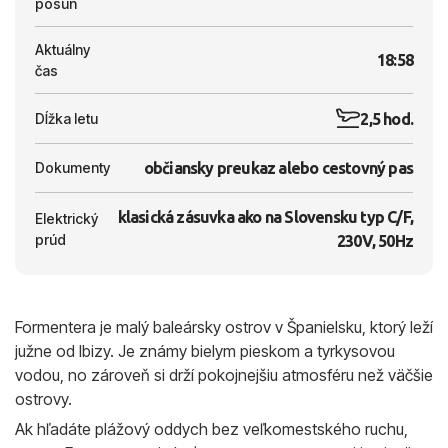
posun
Aktuálny
18:58
čas
2,5 hod.
Dĺžka letu
Dokumenty
občiansky preukaz alebo cestovný pas
klasická zásuvka ako na Slovensku typ C/F,
Elektrický
prúd
230V, 50Hz
Formentera je malý baleársky ostrov v Španielsku, ktorý leží
južne od Ibizy. Je známy bielym pieskom a tyrkysovou
vodou, no zároveň si drží pokojnejšiu atmosféru než väčšie
ostrovy.
Ak hľadáte plážový oddych bez veľkomestského ruchu,