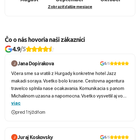
Zobraziť ďalšie mesiace
Čo o nás hovoria naši zákazníci
4.9
/5
Jana Dopirakova
5
/5
Včera sme sa vratili z Hurgady konkretne hotel Jazz
makadi soraya. Vsetko bolo krasne. Cestovna agentura
travelco splnila nase ocakavania. Komunikacia s panom
Michalinom uzasna a napomocna. Vsetko vysvetlil aj vo
viac
vecernych hodinach zaco sa ospravedlnujem. Hotel
krasny, cisty. Sluzby top. Strava, prostredie, more,
pred 1 týždňom
snorchlovanie. Dakujeme velmi pekne S pozdravom
Juraj Koskovsky
5
/5