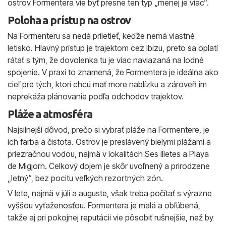
ostrov Formentera vie byť presne ten typ „menej je viac“.
Poloha a prístup na ostrov
Na Formenteru sa nedá priletieť, keďže nemá vlastné
letisko. Hlavný prístup je trajektom cez Ibizu, preto sa oplatí
rátať s tým, že dovolenka tu je viac naviazaná na lodné
spojenie. V praxi to znamená, že Formentera je ideálna ako
cieľ pre tých, ktorí chcú mať more nablízku a zároveň im
neprekáža plánovanie podľa odchodov trajektov.
Pláže a atmosféra
Najsilnejší dôvod, prečo si vybrať pláže na Formentere, je
ich farba a čistota. Ostrov je preslávený bielymi plážami a
priezračnou vodou, najmä v lokalitách Ses Illetes a Playa
de Migjorn. Celkový dojem je skôr uvoľnený a prirodzene
„letný“, bez pocitu veľkých rezortných zón.
V lete, najmä v júli a auguste, však treba počítať s výrazne
vyššou vyťaženosťou. Formentera je malá a obľúbená,
takže aj pri pokojnej reputácii vie pôsobiť rušnejšie, než by