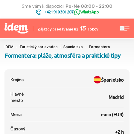
Sme vám k dispozícii
Po-Ne 08:00 - 22:00
+421 910 301 207
WhatsApp
|
15
Zájazdy predávame už
rokov
IDEM
Turistický sprievodca
Španielsko
Formentera
Formentera: pláže, atmosféra a praktické tipy
Španielsko
Krajina
Hlavné
Madrid
mesto
Mena
euro (EUR)
Časový
+2 h