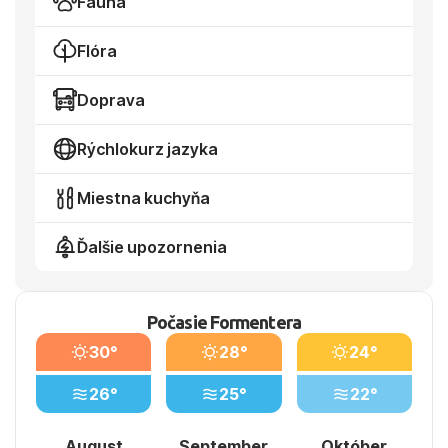
Fauna
Flóra
Doprava
Rýchlokurz jazyka
Miestna kuchyňa
Ďalšie upozornenia
Počasie Formentera
30°
28°
24°
26°
25°
22°
August
September
Október