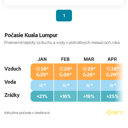
1
Počasie Kuala Lumpur
Priemerné teploty vzduchu a vody v jednotlivých mesiacoch roka
JAN
FEB
MAR
APR
Vzduch
28°
29°
29°
28°
25°
26°
26°
26°
Voda
°
°
°
°
Zrážky
21%
16%
19%
25%
28 °C
Aktuálne počasie v destinacii