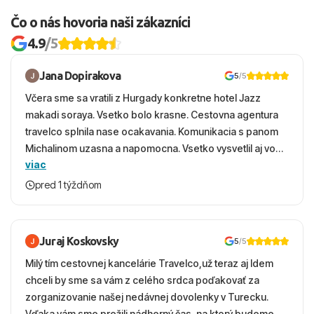
Čo o nás hovoria naši zákazníci
4.9
/5
Jana Dopirakova
5
/5
Včera sme sa vratili z Hurgady konkretne hotel Jazz
makadi soraya. Vsetko bolo krasne. Cestovna agentura
travelco splnila nase ocakavania. Komunikacia s panom
Michalinom uzasna a napomocna. Vsetko vysvetlil aj vo
viac
vecernych hodinach zaco sa ospravedlnujem. Hotel
krasny, cisty. Sluzby top. Strava, prostredie, more,
pred 1 týždňom
snorchlovanie. Dakujeme velmi pekne S pozdravom
Juraj Koskovsky
5
/5
Milý tím cestovnej kancelárie Travelco,už teraz aj Idem
chceli by sme sa vám z celého srdca poďakovať za
zorganizovanie našej nedávnej dovolenky v Turecku.
Vďaka vám sme prežili nádherný čas, na ktorý budeme