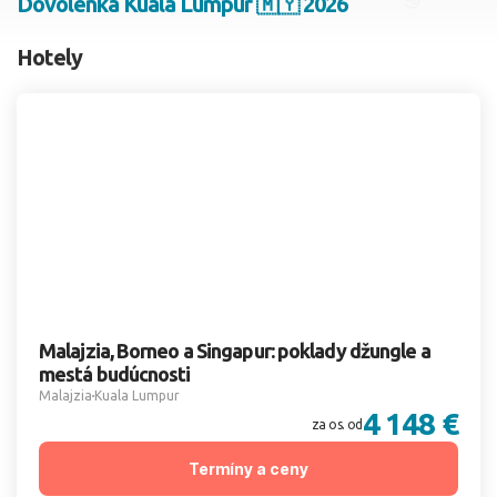
Dovolenka Kuala Lumpur 🇲🇾 2026
2 dospelí, 0 deti
Hotely
Skyť
Malajzia, Borneo a Singapur: poklady džungle a
mestá budúcnosti
Malajzia
Kuala Lumpur
4 148 €
za os. od
Termíny a ceny