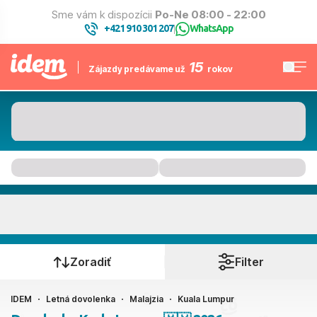
Sme vám k dispozícii
Po-Ne 08:00 - 22:00
+421 910 301 207
WhatsApp
|
15
Zájazdy predávame už
rokov
Kuala Lumpur
Kedy cestujete?
Zoradiť
Filter
IDEM
Letná dovolenka
Malajzia
Kuala Lumpur
Ako cestujete?