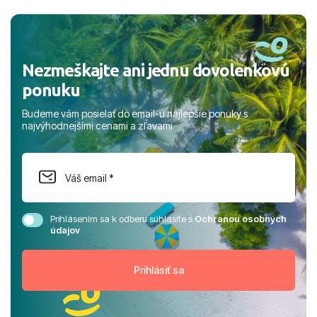
a prianím mnohých ďalších spokojných klientov, Juraj s
rodinou.
Nezmeškajte ani jednu dovolenkovú
ponuku
Budeme vám posielať do email-u najlepšie ponuky s
najvýhodnejšími cenami a zľavami
Prihlásením sa k odberu súhlasíte s
Ochranou osobných
údajov