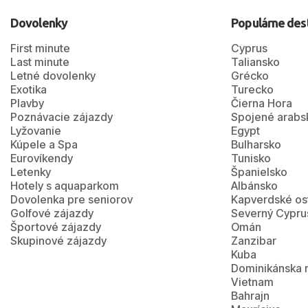
Dovolenky
Populárne des
First minute
Cyprus
Last minute
Taliansko
Letné dovolenky
Grécko
Exotika
Turecko
Plavby
Čierna Hora
Poznávacie zájazdy
Spojené arabs
Lyžovanie
Egypt
Kúpele a Spa
Bulharsko
Eurovíkendy
Tunisko
Letenky
Španielsko
Hotely s aquaparkom
Albánsko
Dovolenka pre seniorov
Kapverdské os
Golfové zájazdy
Severný Cypru
Športové zájazdy
Omán
Skupinové zájazdy
Zanzibar
Kuba
Dominikánska 
Vietnam
Bahrajn