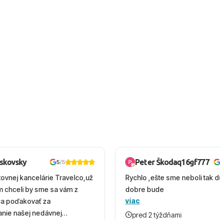
oskovsky
Peter Škodaq16gf777
5
/5
tovnej kancelárie Travelco,už
Rychlo ,ešte sme neboli tak d
em chceli by sme sa vám z
dobre bude
viac
ca poďakovať za
nie našej nedávnej
pred 2 týždňami