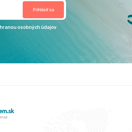
nceláriu Travelco aj hotel TUI
Jacaranda môžeme s čistým
dporučiť každému, kto hľadá
ú dovolenku na vysokej
hranou osobných údajov
tko bolo zabezpečené na
viezdičkou. ​Už teraz sa
 s nami vyrazíte nabudúce!
 skvelé spomienky. ​S
a prianím mnohých ďalších
lientov, Juraj s rodinou.
em.sk
email