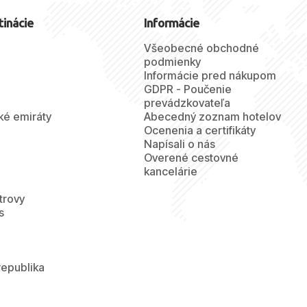
tinácie
Informácie
Všeobecné obchodné
podmienky
Informácie pred nákupom
GDPR - Poučenie
prevádzkovateľa
ké emiráty
Abecedný zoznam hotelov
Ocenenia a certifikáty
Napísali o nás
Overené cestovné
kancelárie
trovy
s
republika