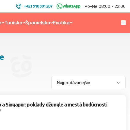
Po-Ne 08:00 - 22:00
+421 910 301 207
WhatsApp
o
Tunisko
Španielsko
Exotika
te
o a Singapur: poklady džungle a mestá budúcnosti
r