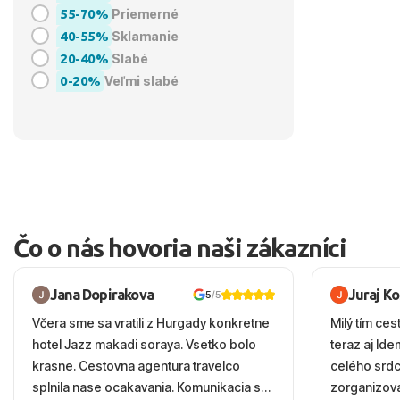
55-70%
Priemerné
40-55%
Sklamanie
20-40%
Slabé
0-20%
Veľmi slabé
Čo o nás hovoria naši zákazníci
Jana Dopirakova
Juraj K
5
/5
Včera sme sa vratili z Hurgady konkretne
Milý tím ces
hotel Jazz makadi soraya. Vsetko bolo
teraz aj Id
krasne. Cestovna agentura travelco
celého srd
splnila nase ocakavania. Komunikacia s
zorganizova