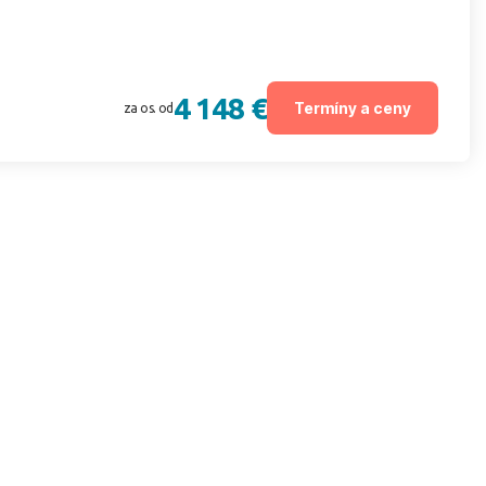
4 148 €
Termíny a ceny
za os. od