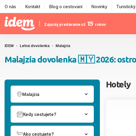
O nás
Kontakt
Blog o cestovaní
Novinky
Turistick
15
Zájazdy predávame už
rokov
IDEM
Letná dovolenka
Malajzia
Malajzia dovolenka 🇲🇾 2026: ostrov
Hotely
Malajzia
Kedy cestujete?
Ako cestujete?