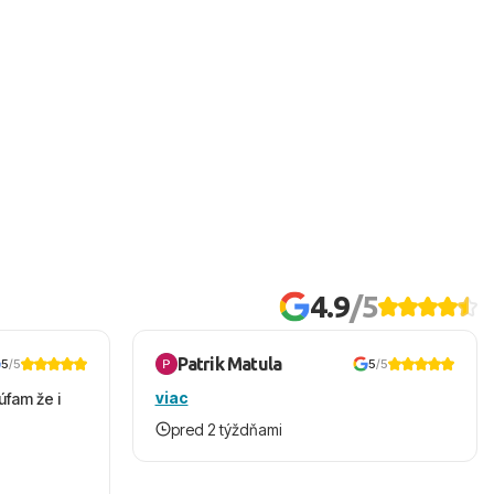
4.9
/5
Patrik Matula
5
/5
5
/5
viac
úfam že i
pred 2 týždňami