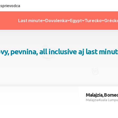
ý sprievodca
Last minute
Dovolenka
Egypt
Turecko
Gréck
y, pevnina, all inclusive aj last minu
Malajzia, Borne
Malajzia
Kuala Lumpu