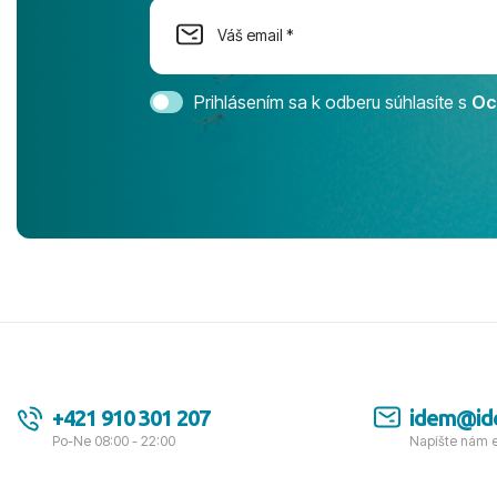
Cestovnú ka
Magic Life 
svedomím o
bezstarostn
Prihlásením sa k odberu súhlasíte s
Oc
úrovni. Vše
jednotku s h
tešíme, kam
Ďakujeme za
pozdravom 
spokojných k
+421 910 301 207
idem@id
Po-Ne 08:00 - 22:00
Napíšte nám 