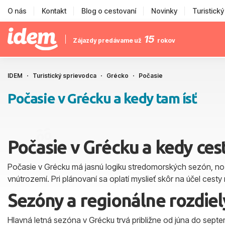
O nás
Kontakt
Blog o cestovaní
Novinky
Turistick
15
Zájazdy predávame už
rokov
IDEM
Turistický sprievodca
Grécko
Počasie
Počasie v Grécku a kedy tam ísť
Počasie v Grécku a kedy ces
Počasie v Grécku má jasnú logiku stredomorských sezón, no zá
vnútrozemí. Pri plánovaní sa oplatí myslieť skôr na účel cesty
Sezóny a regionálne rozdiel
Hlavná letná sezóna v Grécku trvá približne od júna do septem