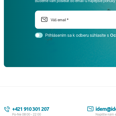
Budeme vám posielať do email-u najlepšie ponuky
na moment n
dostatok pri
Cestovnú ka
Magic Life 
svedomím o
bezstarostn
Prihlásením sa k odberu súhlasíte s
Oc
úrovni. Vše
jednotku s h
tešíme, kam
Ďakujeme za
pozdravom 
spokojných k
+421 910 301 207
idem@id
Po-Ne 08:00 - 22:00
Napíšte nám 