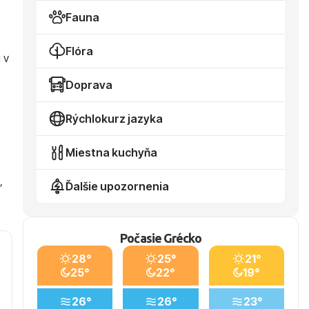
Fauna
Flóra
 v
Doprava
Rýchlokurz jazyka
o
Miestna kuchyňa
,
Ďalšie upozornenia
Počasie Grécko
28°
25°
21°
25°
22°
19°
26°
26°
23°