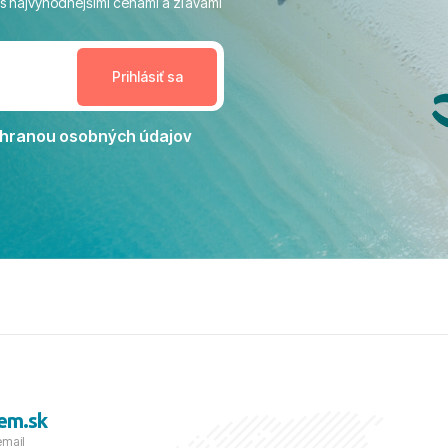
 s najvýhodnejšími cenami a zľavami
enudil, no zároveň bol
estoru na dokonalý relax. ​
nceláriu Travelco aj hotel TUI
Jacaranda môžeme s čistým
dporučiť každému, kto hľadá
ú dovolenku na vysokej
hranou osobných údajov
tko bolo zabezpečené na
viezdičkou. ​Už teraz sa
 s nami vyrazíte nabudúce!
 skvelé spomienky. ​S
a prianím mnohých ďalších
lientov, Juraj s rodinou.
em.sk
email