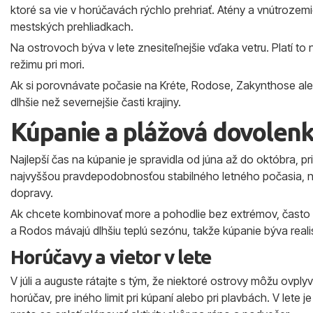
ktoré sa vie v horúčavách rýchlo prehriať. Atény a vnútrozemie
mestských prehliadkach.
Na ostrovoch býva v lete znesiteľnejšie vďaka vetru. Platí to
režimu pri mori.
Ak si porovnávate počasie na Kréte, Rodose, Zakynthose alebo 
dlhšie než severnejšie časti krajiny.
Kúpanie a plážová dovolen
Najlepší čas na kúpanie je spravidla od júna až do októbra, pri
najvyššou pravdepodobnosťou stabilného letného počasia, no 
dopravy.
Ak chcete kombinovať more a pohodlie bez extrémov, často s
a Rodos mávajú dlhšiu teplú sezónu, takže kúpanie býva realis
Horúčavy a vietor v lete
V júli a auguste rátajte s tým, že niektoré ostrovy môžu ovply
horúčav, pre iného limit pri kúpaní alebo pri plavbách. V lete