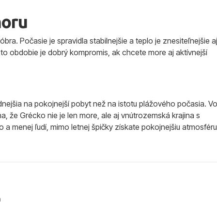
moru
ra. Počasie je spravidla stabilnejšie a teplo je znesiteľnejšie aj
oto obdobie je dobrý kompromis, ak chcete more aj aktívnejší
odnejšia na pokojnejší pobyt než na istotu plážového počasia. V
, že Grécko nie je len more, ale aj vnútrozemská krajina s
o a menej ľudí, mimo letnej špičky získate pokojnejšiu atmosféru
a