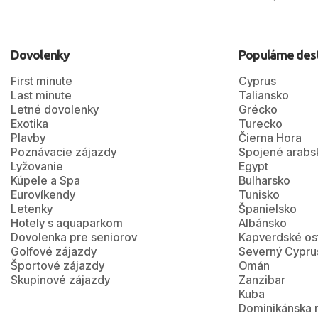
Dovolenky
Populárne des
First minute
Cyprus
Last minute
Taliansko
Letné dovolenky
Grécko
Exotika
Turecko
Plavby
Čierna Hora
Poznávacie zájazdy
Spojené arabs
Lyžovanie
Egypt
Kúpele a Spa
Bulharsko
Eurovíkendy
Tunisko
Letenky
Španielsko
Hotely s aquaparkom
Albánsko
Dovolenka pre seniorov
Kapverdské os
Golfové zájazdy
Severný Cypru
Športové zájazdy
Omán
Skupinové zájazdy
Zanzibar
Kuba
Dominikánska 