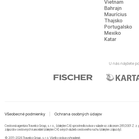
Vietnam
Bahrajn
Maurícius
Thajsko
Portugalsko
Mexiko
Katar
U nás nájdete po
Všeobecné podmienky
|
Ochrana osobných údajov
Cestovná agentúra Travelco Group, s. r. o., (ďalej len CA) sprostredkováva v súlade so zákonom 281/2001 Z. z. 
zájazdov cestovných kancelárii (ďalej len CK) a iných služieb cestovného ruchu (ďalej len zájazdy).
© 2011-2026 Travelco Group, s. r. o. Všetky práva vyhradené.