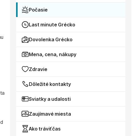
Počasie
Last minute Grécko
nu
Dovolenka Grécko
Mena, cena, nákupy
Zdravie
Dôležité kontakty
éta
Sviatky a udalosti
Zaujímavé miesta
od
Ako tráviť čas