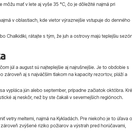
 môžu mať v lete aj vyše 35 °C, čo je dôležité najmä pri
 najmä v oblastiach, kde vietor výraznejšie vstupuje do denného
Chalkidiki, rátajte s tým, že juh a ostrovy majú teplejšiu sezó
ka
čom júl a august sú najteplejšie aj najrušnejšie. Je to obdobie s
zároveň aj s najväčším tlakom na kapacity rezortov, pláží a
a vypláca jún alebo september, prípadne začiatok októbra. Kr
tické aj neskôr, než by ste čakali v severnejších regiónoch.
vniť vetry meltemi, najmä na Kykladách. Pre niekoho je to úľava 
 je zároveň zvýšené riziko požiarov a výstrah pred horúčavami,