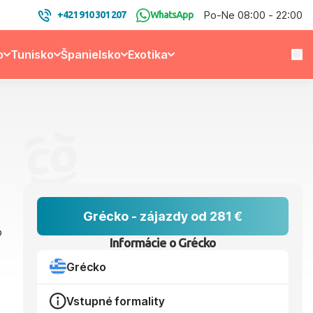
Po-Ne 08:00 - 22:00
+421 910 301 207
WhatsApp
o
Tunisko
Španielsko
Exotika
Grécko - zájazdy od 281 €
o
Informácie o Grécko
Grécko
Vstupné formality