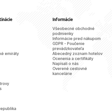
tinácie
Informácie
Všeobecné obchodné
podmienky
Informácie pred nákupom
GDPR - Poučenie
prevádzkovateľa
ké emiráty
Abecedný zoznam hotelov
Ocenenia a certifikáty
Napísali o nás
Overené cestovné
kancelárie
trovy
s
republika