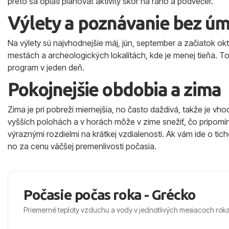
preto sa oplatí plánovať aktivity skôr na ráno a podvečer.
Výlety a poznávanie bez ú
Na výlety sú najvhodnejšie máj, jún, september a začiatok októb
mestách a archeologických lokalitách, kde je menej tieňa. T
program v jeden deň.
Pokojnejšie obdobia a zima
Zima je pri pobreží miernejšia, no často daždivá, takže je vh
vyšších polohách a v horách môže v zime snežiť, čo pripomína
výraznými rozdielmi na krátkej vzdialenosti. Ak vám ide o tich
no za cenu väčšej premenlivosti počasia.
Počasie počas roka - Grécko
Priemerné teploty vzduchu a vody v jednotlivých mesiacoch rok