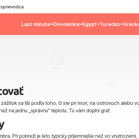
ý sprievodca
Last minute
Dovolenka
Egypt
Turecko
Gréck
tovať
žitok sa líši podľa toho, či ste pri mori, na ostrovoch alebo v
 než na jednu „správnu“ teplotu. Tú vám doplní graf.
y
bra. Pri pobreží je leto typicky príjemnejšie než vo vnútrozemí,