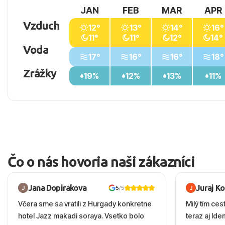
JAN
FEB
MAR
APR
Vzduch
12°
13°
14°
16°
11°
11°
12°
14°
Voda
17°
16°
16°
18°
Zrážky
19%
12%
13%
11%
Čo o nás hovoria naši zákazníci
Jana Dopirakova
Juraj K
5
/5
Včera sme sa vratili z Hurgady konkretne
Milý tím ces
hotel Jazz makadi soraya. Vsetko bolo
teraz aj Id