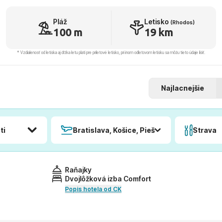
Pláž
Letisko
(Rhodos)
100 m
19 km
* Vzdialenosť od letiska aj dľžka letu platí pre príletové letisko, pri inom odletovom letisku sa môžu tieto údaje líšiť.
Najlacnejšie
ti
Bratislava, Košice, Piešťany, Poprad
Strava
Raňajky
Dvojlôžková izba Comfort
Popis hotela od CK