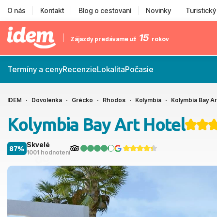
O nás
Kontakt
Blog o cestovaní
Novinky
Turistick
15
Zájazdy predávame už
rokov
Termíny a ceny
Recenzie
Lokalita
Počasie
IDEM
Dovolenka
Grécko
Rhodos
Kolymbia
Kolymbia Bay Ar
Kolymbia Bay Art Hotel
Skvelé
87%
1001 hodnotení