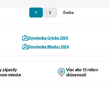
1
2
Ďalšia
Dovolenka Grécko 2026
Dovolenka Rhodos 2026
y zájazdy
Viac ako 15 rokov
dnom mieste
skúseností