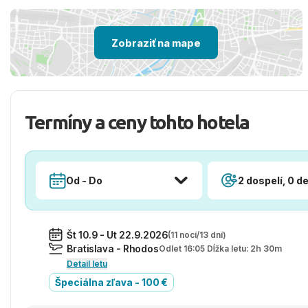
Zobraziť na mape
Termíny a ceny tohto hotela
Od - Do
2 dospelí, 0 de
Št 10.9 - Ut 22.9.2026
(11 nocí/13 dní)
Bratislava - Rhodos
Odlet 16:05 Dĺžka letu: 2h 30m
Detail letu
Špeciálna zľava - 100 €