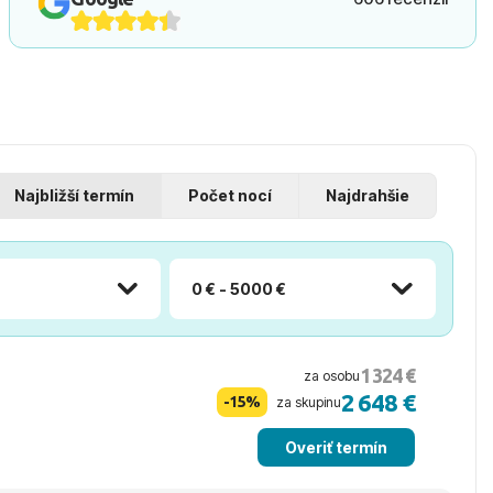
Najbližší termín
Počet nocí
Najdrahšie
0 € - 5000 €
1 324 €
za osobu
2 648 €
-15%
za skupinu
Overiť termín