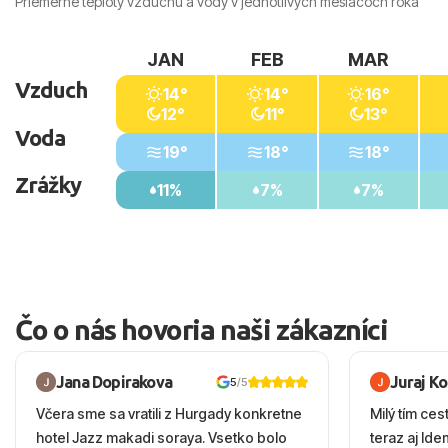
Priemerné teploty vzduchu a vody v jednotlivých mesiacoch roka
JAN
FEB
MAR
Vzduch
14°
14°
16°
12°
11°
13°
Voda
19°
18°
18°
Zrážky
11%
7%
7%
Čo o nás hovoria naši zákazníci
Jana Dopirakova
Juraj K
5
/5
Včera sme sa vratili z Hurgady konkretne
Milý tím ces
hotel Jazz makadi soraya. Vsetko bolo
teraz aj Id