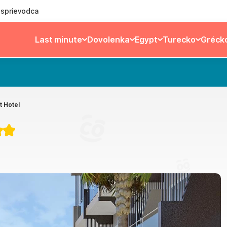
ý sprievodca
Last minute
Dovolenka
Egypt
Turecko
Gréck
t Hotel