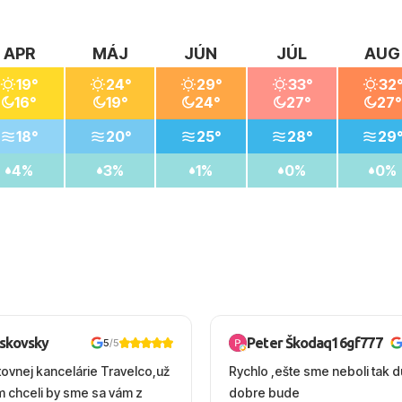
APR
MÁJ
JÚN
JÚL
AUG
19°
24°
29°
33°
32
16°
19°
24°
27°
27°
18°
20°
25°
28°
29
4%
3%
1%
0%
0%
oskovsky
Peter Škodaq16gf777
5
/5
tovnej kancelárie Travelco,už
Rychlo ,ešte sme neboli tak d
em chceli by sme sa vám z
dobre bude