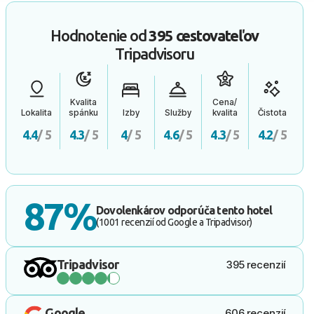
Hodnotenie od
395 cestovateľov
Tripadvisoru
Kvalita
Cena/
Lokalita
spánku
Izby
Služby
kvalita
Čistota
4.4
/ 5
4.3
/ 5
4
/ 5
4.6
/ 5
4.3
/ 5
4.2
/ 5
87%
Dovolenkárov odporúča tento hotel
(1001 recenzií od Google a Tripadvisor)
Tripadvisor
395 recenzií
Google
606 recenzií