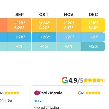
SEP
OKT
NOV
DEC
°
29°
24°
20°
16°
25°
20°
17°
14°
°
28°
26°
23°
21°
1%
4%
7%
12%
4.9
/5
Patrik Matula
5
/5
5
/5
viac
úfam že i
pred 2 týždňami