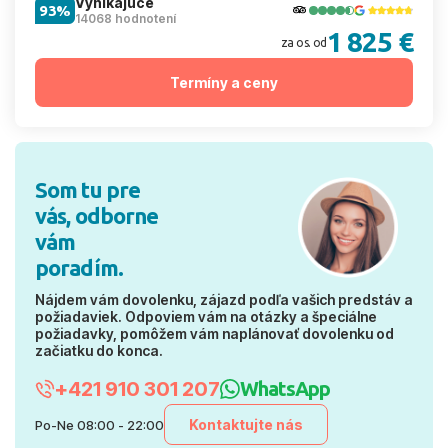
Vynikajúce
93%
14068 hodnotení
1 825 €
za os. od
Termíny a ceny
Som tu pre
vás, odborne
vám
poradím.
Nájdem vám dovolenku, zájazd podľa vašich predstáv a
požiadaviek. Odpoviem vám na otázky a špeciálne
požiadavky, pomôžem vám naplánovať dovolenku od
začiatku do konca.
+421 910 301 207
WhatsApp
Kontaktujte nás
Po-Ne 08:00 - 22:00