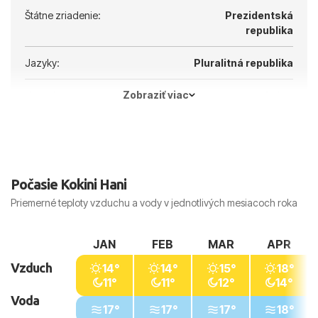
Štátne zriadenie:
Prezidentská
republika
Jazyky:
Pluralitná republika
Zobraziť viac
Hlavné mesto:
Atény
Počasie Kokini Hani
Priemerné teploty vzduchu a vody v jednotlivých mesiacoch roka
JAN
FEB
MAR
APR
Vzduch
14°
14°
15°
18°
11°
11°
12°
14°
Voda
17°
17°
17°
18°