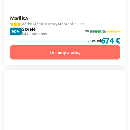
Marilisa
Grécko
Grécke ostrovy
Kréta
Kokini Hani
Skvelé
90%
544 hodnotení
674 €
za os. od
Termíny a ceny