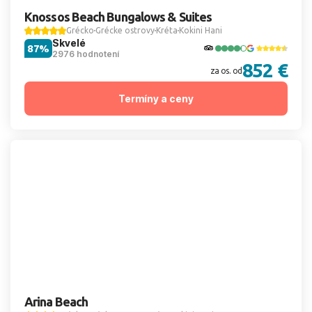
Knossos Beach Bungalows & Suites
Grécko
Grécke ostrovy
Kréta
Kokini Hani
Skvelé
87%
2976 hodnotení
852 €
za os. od
Termíny a ceny
Arina Beach