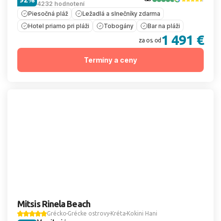
4232 hodnotení
Piesočná pláž
Ležadlá a slnečníky zdarma
Hotel priamo pri pláži
Tobogány
Bar na pláži
1 491 €
za os. od
Termíny a ceny
Mitsis Rinela Beach
Grécko
Grécke ostrovy
Kréta
Kokini Hani