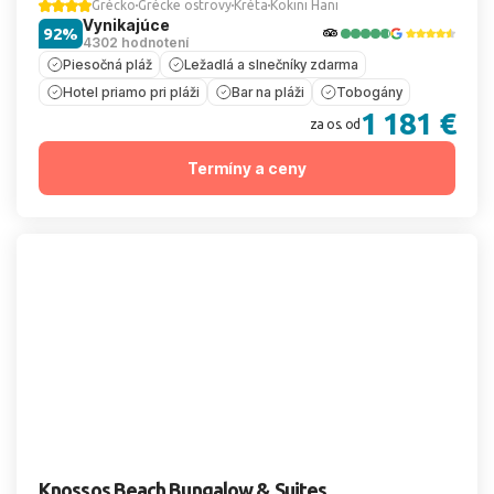
Grécko
Grécke ostrovy
Kréta
Kokini Hani
Vynikajúce
92%
4302 hodnotení
Piesočná pláž
Ležadlá a slnečníky zdarma
Hotel priamo pri pláži
Bar na pláži
Tobogány
1 181 €
za os. od
Termíny a ceny
Knossos Beach Bungalow & Suites