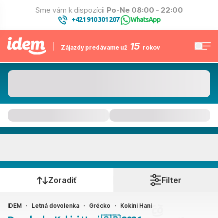
Sme vám k dispozícii
Po-Ne 08:00 - 22:00
+421 910 301 207
WhatsApp
|
15
Zájazdy predávame už
rokov
Kokini Hani
Kedy cestujete?
Zoradiť
Filter
IDEM
Letná dovolenka
Grécko
Kokini Hani
Ako cestujete?