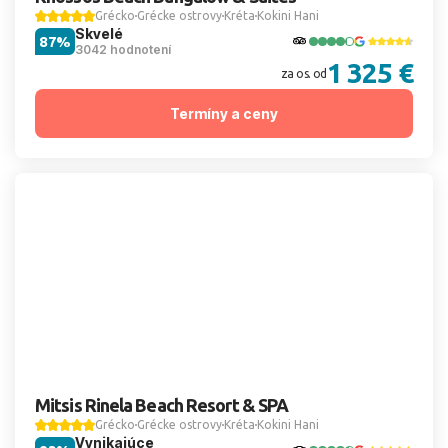
Grécko
Grécke ostrovy
Kréta
Kokini Hani
Skvelé
87%
3042 hodnotení
1 325 €
za os. od
Termíny a ceny
Mitsis Rinela Beach Resort & SPA
Grécko
Grécke ostrovy
Kréta
Kokini Hani
Vynikajúce