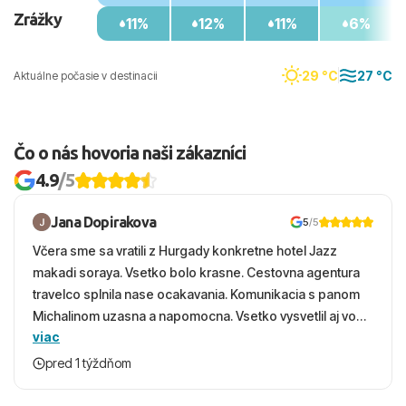
Zrážky
11%
12%
11%
6%
29 °C
27 °C
Aktuálne počasie v destinacii
Čo o nás hovoria naši zákazníci
4.9
/5
Jana Dopirakova
5
/5
Včera sme sa vratili z Hurgady konkretne hotel Jazz
makadi soraya. Vsetko bolo krasne. Cestovna agentura
travelco splnila nase ocakavania. Komunikacia s panom
Michalinom uzasna a napomocna. Vsetko vysvetlil aj vo
viac
vecernych hodinach zaco sa ospravedlnujem. Hotel
krasny, cisty. Sluzby top. Strava, prostredie, more,
pred 1 týždňom
snorchlovanie. Dakujeme velmi pekne S pozdravom