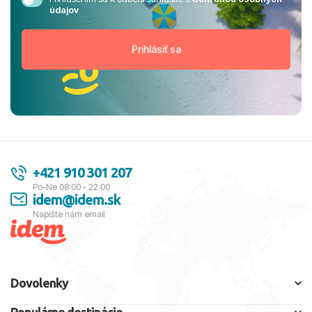
údajov
+421 910 301 207
Po-Ne 08:00 - 22:00
idem@idem.sk
Napíšte nám email
Dovolenky