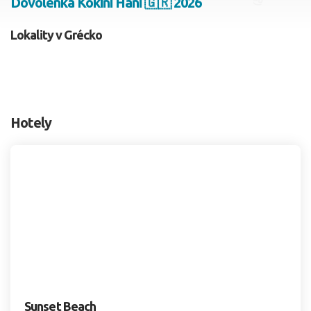
Dovolenka Kokini Hani 🇬🇷 2026
2 dospelí, 0 deti
Lokality v Grécko
Skyť
Hotely
Sunset Beach