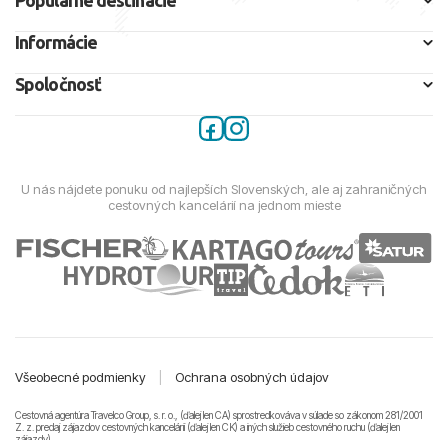
Populárne destinácie
Informácie
Spoločnosť
U nás nájdete ponuku od najlepších Slovenských, ale aj zahraničných
cestovných kancelárií na jednom mieste
Všeobecné podmienky
|
Ochrana osobných údajov
Cestovná agentúra Travelco Group, s. r. o., (ďalej len CA) sprostredkováva v súlade so zákonom 281/2001
Z. z. predaj zájazdov cestovných kancelárii (ďalej len CK) a iných služieb cestovného ruchu (ďalej len
zájazdy).