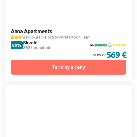
Anna Apartments
Grécko
Grécke ostrovy
Kréta
Kokini Hani
Skvelé
89%
292 hodnotení
569 €
za os. od
Termíny a ceny