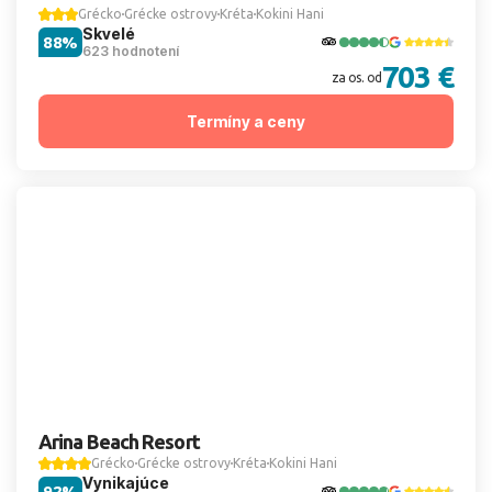
Grécko
Grécke ostrovy
Kréta
Kokini Hani
Skvelé
88%
623 hodnotení
703 €
za os. od
Termíny a ceny
Arina Beach Resort
Grécko
Grécke ostrovy
Kréta
Kokini Hani
Vynikajúce
92%