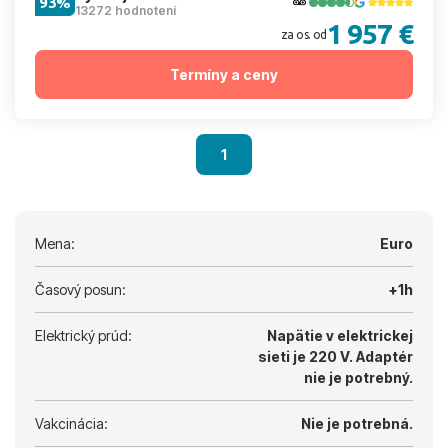
93%
13272 hodnotení
1 957 €
za os. od
Termíny a ceny
1
Mena:
Euro
Časový posun:
+1h
Elektrický prúd:
Napätie v elektrickej
sieti je 220 V.
Adaptér
nie je potrebný.
Vakcinácia:
Nie je potrebná.