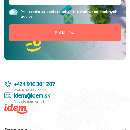
Prihlásením sa k odberu súhlasíte s
Ochranou osobných
údajov
+421 910 301 207
Po-Ne 08:00 - 22:00
idem@idem.sk
Napíšte nám email