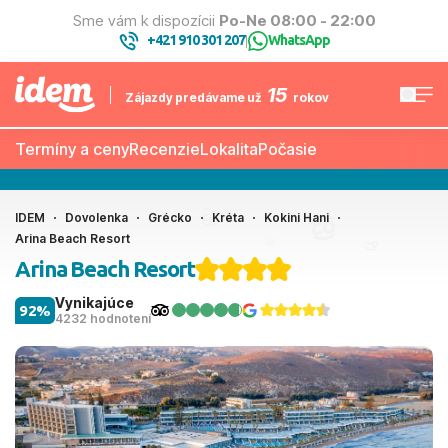
Sme vám k dispozícii
Po-Ne 08:00 - 22:00
+421 910 301 207
WhatsApp
|
15
Zájazdy predávame už
rokov
Termíny a ceny
Recenzie
Lokalita
Počasie
IDEM
Dovolenka
Grécko
Kréta
Kokini Hani
Arina Beach Resort
Arina Beach Resort
Vynikajúce
92%
4232 hodnotení