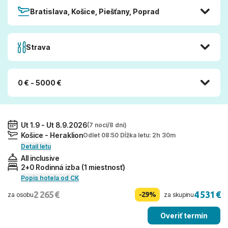
Bratislava, Košice, Piešťany, Poprad
Strava
0 € - 5000 €
Ut 1.9 - Ut 8.9.2026
(7 nocí/8 dní)
Košice - Heraklion
Odlet 08:50 Dĺžka letu: 2h 30m
Detail letu
All inclusive
2+0 Rodinná izba (1 miestnosť)
Popis hotela od CK
2 265 €
4 531 €
-29%
za osobu
za skupinu
Overiť termín