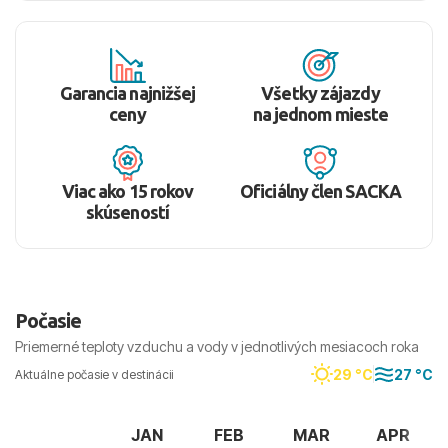
Garancia najnižšej
Všetky zájazdy
ceny
na jednom mieste
Viac ako 15 rokov
Oficiálny člen SACKA
skúseností
Počasie
Priemerné teploty vzduchu a vody v jednotlivých mesiacoch roka
29 °C
27 °C
Aktuálne počasie v destinácii
JAN
FEB
MAR
APR