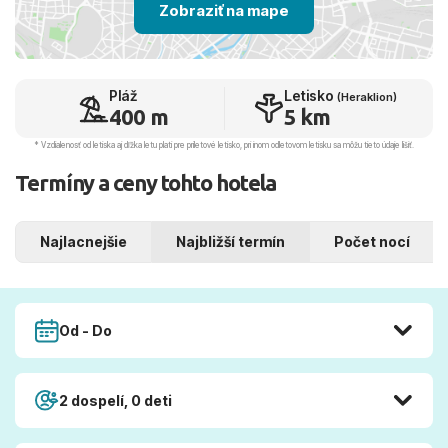
Zobraziť na mape
Pláž
Letisko
(Heraklion)
400 m
5 km
* Vzdialenosť od letiska aj dľžka letu platí pre príletové letisko, pri inom odletovom letisku sa môžu tieto údaje líšiť.
Termíny a ceny tohto hotela
Najlacnejšie
Najbližší termín
Počet nocí
Od - Do
2 dospelí, 0 deti