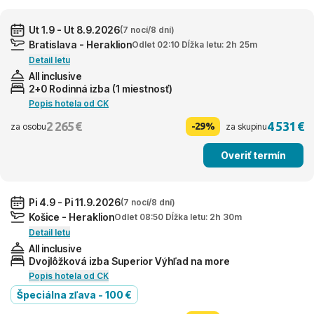
Ut 1.9 - Ut 8.9.2026
(7 nocí/8 dní)
Bratislava - Heraklion
Odlet 02:10 Dĺžka letu: 2h 25m
Detail letu
All inclusive
2+0 Rodinná izba (1 miestnosť)
Popis hotela od CK
2 265 €
4 531 €
-29%
za osobu
za skupinu
Overiť termín
Pi 4.9 - Pi 11.9.2026
(7 nocí/8 dní)
Košice - Heraklion
Odlet 08:50 Dĺžka letu: 2h 30m
Detail letu
All inclusive
Dvojlôžková izba Superior Výhľad na more
Popis hotela od CK
Špeciálna zľava - 100 €