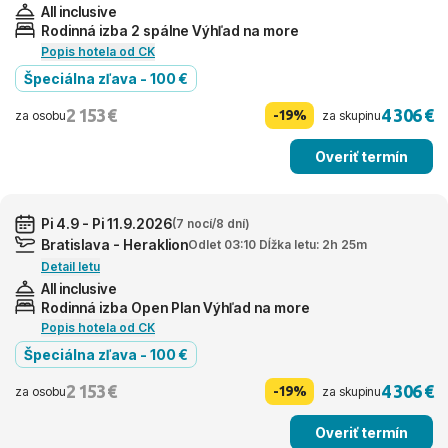
All inclusive
Rodinná izba 2 spálne Výhľad na more
Popis hotela od CK
Špeciálna zľava - 100 €
2 153 €
4 306 €
-19%
za osobu
za skupinu
Overiť termín
Pi 4.9 - Pi 11.9.2026
(7 nocí/8 dní)
Bratislava - Heraklion
Odlet 03:10 Dĺžka letu: 2h 25m
Detail letu
All inclusive
Rodinná izba Open Plan Výhľad na more
Popis hotela od CK
Špeciálna zľava - 100 €
2 153 €
4 306 €
-19%
za osobu
za skupinu
Overiť termín