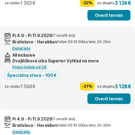
1 563 €
3 126 €
-22%
za osobu
za skupinu
Overiť termín
Pi 4.9 - Pi 11.9.2026
(7 nocí/8 dní)
Bratislava - Heraklion
Odlet 03:10 Dĺžka letu: 2h 25m
Detail letu
All inclusive
Dvojlôžková izba Superior Výhľad na more
Popis hotela od CK
Špeciálna zľava - 100 €
1 564 €
3 128 €
-21%
za osobu
za skupinu
Overiť termín
Pi 4.9 - Pi 11.9.2026
(7 nocí/8 dní)
Bratislava - Heraklion
Odlet 03:10 Dĺžka letu: 2h 25m
Detail letu