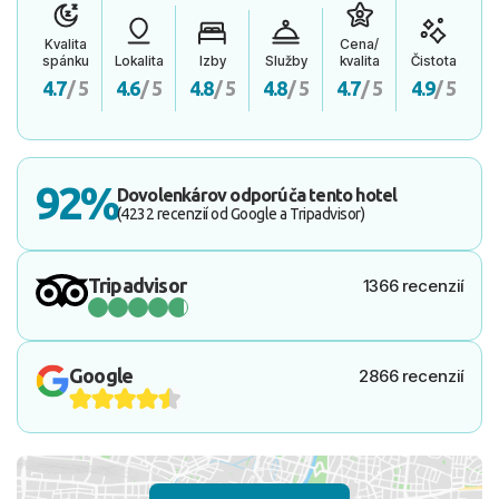
Kvalita
Cena/
spánku
Lokalita
Izby
Služby
kvalita
Čistota
4.7
/ 5
4.6
/ 5
4.8
/ 5
4.8
/ 5
4.7
/ 5
4.9
/ 5
92%
Dovolenkárov odporúča tento hotel
(4232 recenzií od Google a Tripadvisor)
Tripadvisor
1366 recenzií
Google
2866 recenzií