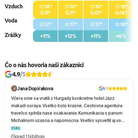
Vzduch
14°
14°
15°
18°
11°
11°
12°
14°
Voda
17°
17°
17°
18°
Zrážky
11%
12%
11%
6%
Čo o nás hovoria naši zákazníci
4.9
/5
Jana Dopirakova
5
/5
Včera sme sa vratili z Hurgady konkretne hotel Jazz
makadi soraya. Vsetko bolo krasne. Cestovna agentura
travelco splnila nase ocakavania. Komunikacia s panom
Michalinom uzasna a napomocna. Vsetko vysvetlil aj vo
viac
vecernych hodinach zaco sa ospravedlnujem. Hotel
krasny, cisty. Sluzby top. Strava, prostredie, more,
pred 1 týždňom