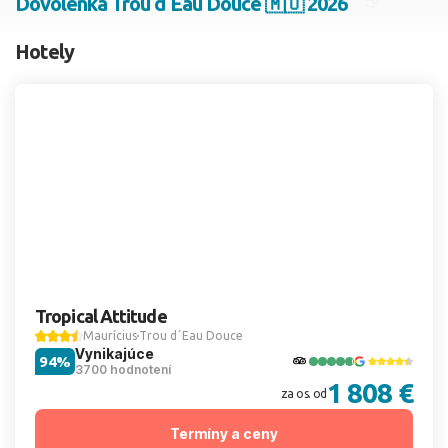
Dovolenka Trou d´Eau Douce 🇲🇺 2026
2 dospelí, 0 deti
Hotely
Skyť
Tropical Attitude
Maurícius
Trou d´Eau Douce
Vynikajúce
94%
3700 hodnotení
1 808 €
za os. od
Termíny a ceny