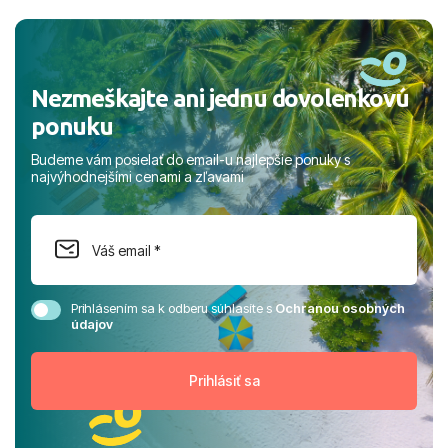
a prianím mnohých ďalších spokojných klientov, Juraj s
rodinou.
Nezmeškajte ani jednu dovolenkovú
ponuku
Budeme vám posielať do email-u najlepšie ponuky s
najvýhodnejšími cenami a zľavami
Prihlásením sa k odberu súhlasíte s
Ochranou osobných
údajov