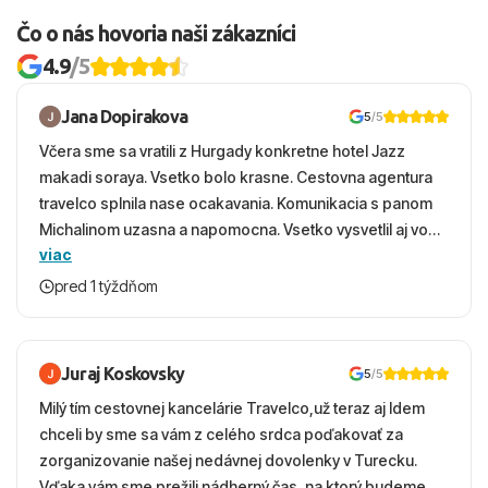
Čo o nás hovoria naši zákazníci
4.9
/5
Jana Dopirakova
5
/5
Včera sme sa vratili z Hurgady konkretne hotel Jazz
makadi soraya. Vsetko bolo krasne. Cestovna agentura
travelco splnila nase ocakavania. Komunikacia s panom
Michalinom uzasna a napomocna. Vsetko vysvetlil aj vo
viac
vecernych hodinach zaco sa ospravedlnujem. Hotel
krasny, cisty. Sluzby top. Strava, prostredie, more,
pred 1 týždňom
snorchlovanie. Dakujeme velmi pekne S pozdravom
Juraj Koskovsky
5
/5
Milý tím cestovnej kancelárie Travelco,už teraz aj Idem
chceli by sme sa vám z celého srdca poďakovať za
zorganizovanie našej nedávnej dovolenky v Turecku.
Vďaka vám sme prežili nádherný čas, na ktorý budeme