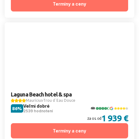
Termíny a ceny
Laguna Beach hotel & spa
Maurícius
Trou d´Eau Douce
Veľmi dobré
86%
2539 hodnotení
1 939 €
za os. od
Termíny a ceny