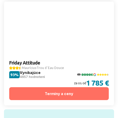
Friday Attitude
Maurícius
Trou d´Eau Douce
Vynikajúce
93%
4657 hodnotení
1 785 €
za os. od
Termíny a ceny