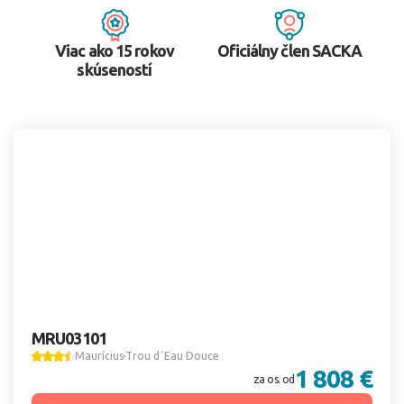
Viac ako 15 rokov
Oficiálny člen SACKA
skúseností
MRU03101
Maurícius
Trou d´Eau Douce
1 808 €
za os. od