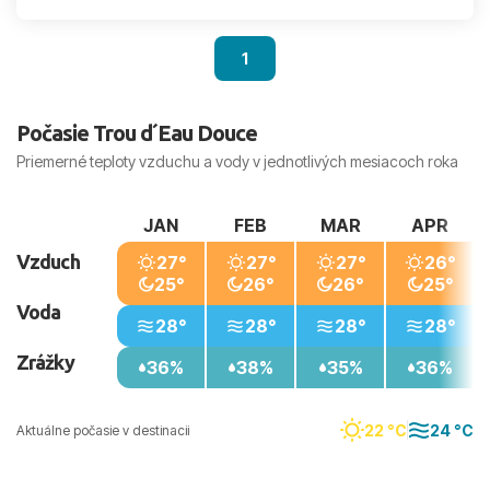
1
Počasie Trou d´Eau Douce
Priemerné teploty vzduchu a vody v jednotlivých mesiacoch roka
JAN
FEB
MAR
APR
Vzduch
27°
27°
27°
26°
25°
26°
26°
25°
Voda
28°
28°
28°
28°
Zrážky
36%
38%
35%
36%
22 °C
24 °C
Aktuálne počasie v destinacii