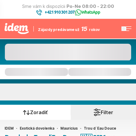
Sme vám k dispozícii
Po-Ne 08:00 - 22:00
+421 910 301 207
WhatsApp
|
15
Zájazdy predávame už
rokov
Trou d´Eau Douce
Kedy cestujete?
Zoradiť
Filter
IDEM
Exotická dovolenka
Maurícius
Trou d´Eau Douce
Ako cestujete?