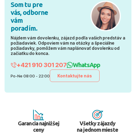
Som tu pre
vás, odborne
vám
poradím.
Nájdem vám dovolenku, zájazd podľa vašich predstáv a
požiadaviek. Odpoviem vám na otázky a špeciálne
požiadavky, pomôžem vám naplánovať dovolenku od
začiatku do konca.
+421 910 301 207
WhatsApp
Kontaktujte nás
Po-Ne 08:00 - 22:00
Garancia najnižšej
Všetky zájazdy
ceny
na jednom mieste