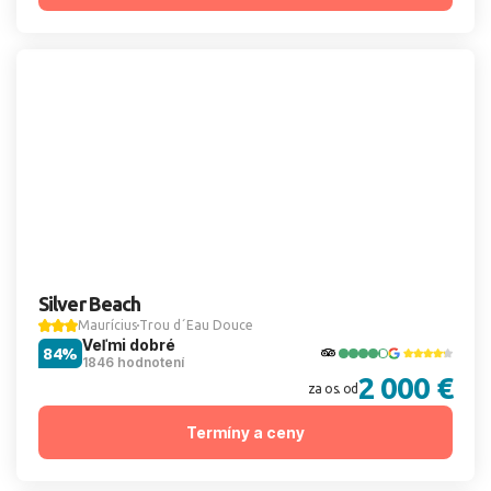
Silver Beach
Maurícius
Trou d´Eau Douce
Veľmi dobré
84%
1846 hodnotení
2 000 €
za os. od
Termíny a ceny