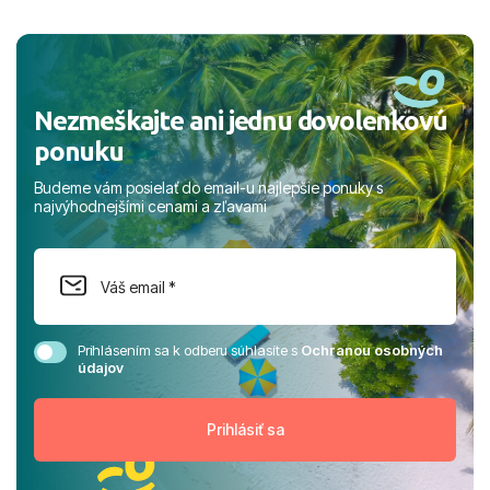
a prianím mnohých ďalších spokojných klientov, Juraj s
rodinou.
Nezmeškajte ani jednu dovolenkovú
ponuku
Budeme vám posielať do email-u najlepšie ponuky s
najvýhodnejšími cenami a zľavami
Prihlásením sa k odberu súhlasíte s
Ochranou osobných
údajov