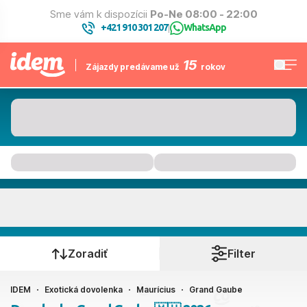
Sme vám k dispozícii
Po-Ne 08:00 - 22:00
+421 910 301 207
WhatsApp
|
15
Zájazdy predávame už
rokov
Grand Gaube
Kedy cestujete?
Zoradiť
Filter
IDEM
Exotická dovolenka
Maurícius
Grand Gaube
Ako cestujete?