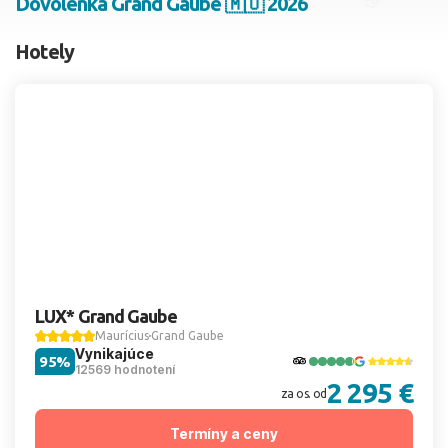
Dovolenka Grand Gaube 🇲🇺 2026
2 dospelí, 0 deti
Hotely
Skyť
LUX* Grand Gaube
Maurícius
Grand Gaube
Vynikajúce
95%
12569 hodnotení
2 295 €
za os. od
Termíny a ceny