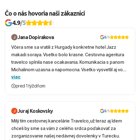
Čo o nás hovoria naši zákazníci
4.9
/5
Jana Dopirakova
5
/5
Včera sme sa vratili z Hurgady konkretne hotel Jazz
makadi soraya. Vsetko bolo krasne. Cestovna agentura
travelco splnila nase ocakavania. Komunikacia s panom
Michalinom uzasna a napomocna. Vsetko vysvetlil aj vo
viac
vecernych hodinach zaco sa ospravedlnujem. Hotel
krasny, cisty. Sluzby top. Strava, prostredie, more,
pred 1 týždňom
snorchlovanie. Dakujeme velmi pekne S pozdravom
Juraj Koskovsky
5
/5
Milý tím cestovnej kancelárie Travelco,už teraz aj Idem
chceli by sme sa vám z celého srdca poďakovať za
zorganizovanie našej nedávnej dovolenky v Turecku.