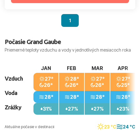
1
Počasie Grand Gaube
Priemerné teploty vzduchu a vody v jednotlivých mesiacoch roka
JAN
FEB
MAR
APR
Vzduch
27°
28°
27°
27°
26°
26°
26°
25°
Voda
28°
28°
28°
28°
Zrážky
31%
27%
27%
23%
23 °C
24 °C
Aktuálne počasie v destinacii