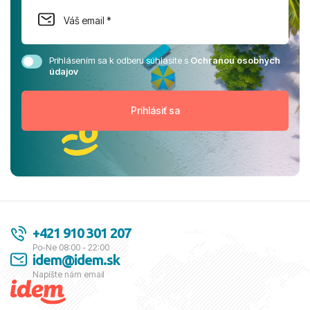
Prihlásením sa k odberu súhlasíte s
Ochranou osobných
údajov
+421 910 301 207
Po-Ne 08:00 - 22:00
idem@idem.sk
Napíšte nám email