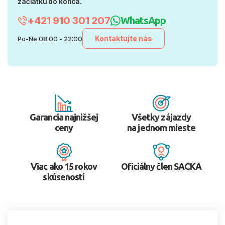
začiatku do konca.
+421 910 301 207
WhatsApp
Kontaktujte nás
Po-Ne 08:00 - 22:00
Garancia najnižšej
Všetky zájazdy
ceny
na jednom mieste
Viac ako 15 rokov
Oficiálny člen SACKA
skúseností