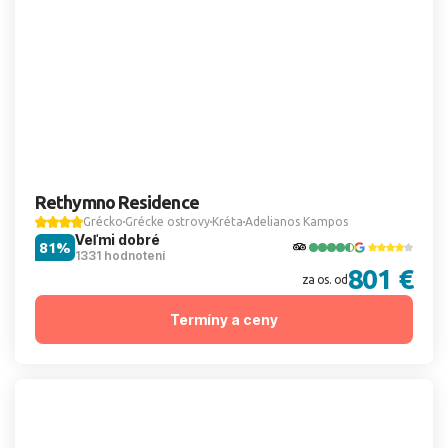
Rethymno Residence
Grécko
Grécke ostrovy
Kréta
Adelianos Kampos
Veľmi dobré
81%
1331 hodnotení
801 €
za os. od
Termíny a ceny