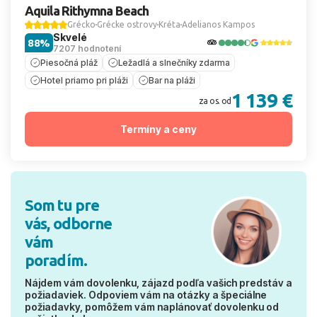
Aquila Rithymna Beach
Grécko
Grécke ostrovy
Kréta
Adelianos Kampos
Skvelé
88%
7207 hodnotení
Piesočná pláž
Ležadlá a slnečníky zdarma
Hotel priamo pri pláži
Bar na pláži
1 139 €
za os. od
Termíny a ceny
Som tu pre
vás, odborne
vám
poradím.
Nájdem vám dovolenku, zájazd podľa vašich predstáv a
požiadaviek. Odpoviem vám na otázky a špeciálne
požiadavky, pomôžem vám naplánovať dovolenku od