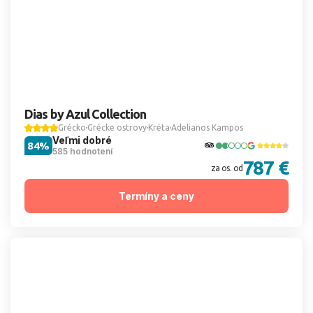
Dias by Azul Collection
Grécko
Grécke ostrovy
Kréta
Adelianos Kampos
Veľmi dobré
84%
585 hodnotení
787 €
za os. od
Termíny a ceny