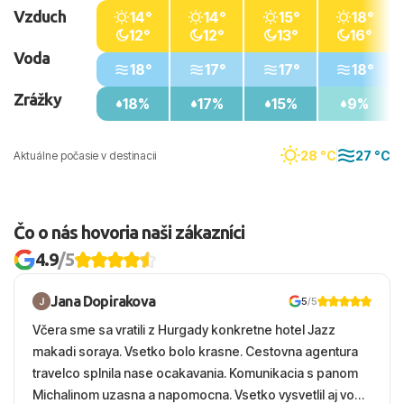
Vzduch
14°
14°
15°
18°
12°
12°
13°
16°
Voda
18°
17°
17°
18°
Zrážky
18%
17%
15%
9%
28 °C
27 °C
Aktuálne počasie v destinacii
Čo o nás hovoria naši zákazníci
4.9
/5
Jana Dopirakova
5
/5
Včera sme sa vratili z Hurgady konkretne hotel Jazz
makadi soraya. Vsetko bolo krasne. Cestovna agentura
travelco splnila nase ocakavania. Komunikacia s panom
Michalinom uzasna a napomocna. Vsetko vysvetlil aj vo