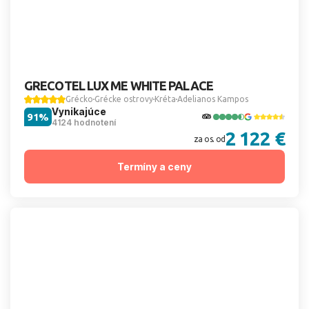
GRECOTEL LUX ME WHITE PALACE
Grécko
Grécke ostrovy
Kréta
Adelianos Kampos
Vynikajúce
91%
4124 hodnotení
2 122 €
za os. od
Termíny a ceny