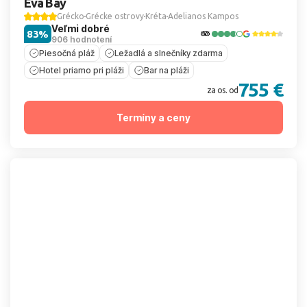
Eva Bay
Grécko
Grécke ostrovy
Kréta
Adelianos Kampos
Veľmi dobré
83%
906 hodnotení
Piesočná pláž
Ležadlá a slnečníky zdarma
Hotel priamo pri pláži
Bar na pláži
755 €
za os. od
Termíny a ceny