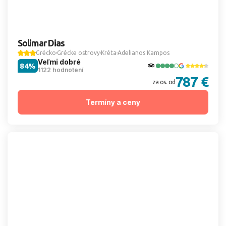
Solimar Dias
Grécko
Grécke ostrovy
Kréta
Adelianos Kampos
Veľmi dobré
84%
1122 hodnotení
787 €
za os. od
Termíny a ceny