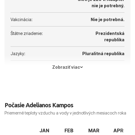
nie je potrebný.
Vakcinácia:
Nie je potrebná.
Štátne zriadenie:
Prezidentská
republika
Jazyky:
Pluralitná republika
Zobraziť viac
Hlavné mesto:
Atény
Počasie Adelianos Kampos
Priemerné teploty vzduchu a vody v jednotlivých mesiacoch roka
JAN
FEB
MAR
APR