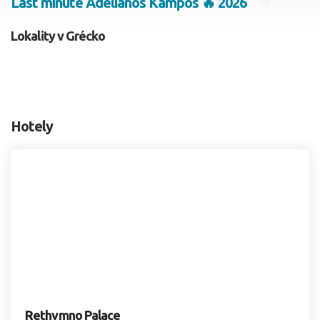
Last minute Adelianos Kampos 🔥 2026
2 dospelí, 0 deti
Lokality v Grécko
Skyť
Hotely
Rethymno Palace