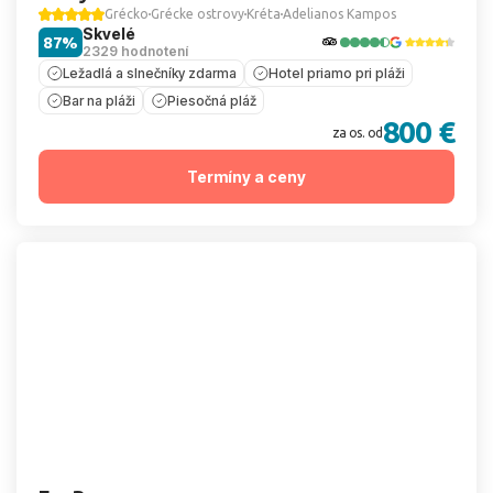
Grécko
Grécke ostrovy
Kréta
Adelianos Kampos
Skvelé
87%
2329 hodnotení
Ležadlá a slnečníky zdarma
Hotel priamo pri pláži
Bar na pláži
Piesočná pláž
800 €
za os. od
Termíny a ceny