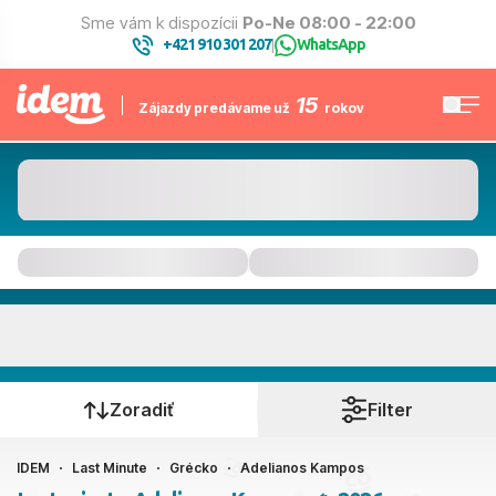
Sme vám k dispozícii
Po-Ne 08:00 - 22:00
+421 910 301 207
WhatsApp
|
15
Zájazdy predávame už
rokov
Adelianos Kampos
Kedy cestujete?
Zoradiť
Filter
IDEM
Last Minute
Grécko
Adelianos Kampos
Ako cestujete?