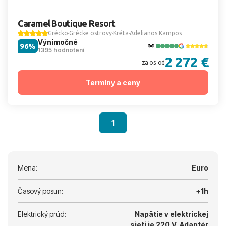
Caramel Boutique Resort
Grécko
Grécke ostrovy
Kréta
Adelianos Kampos
Výnimočné
96%
1395 hodnotení
2 272 €
za os. od
Termíny a ceny
1
Mena:
Euro
Časový posun:
+1h
Elektrický prúd:
Napätie v elektrickej
sieti je 220 V.
Adaptér