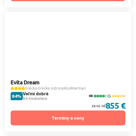
Evita Dream
Grécko
Grécke ostrovy
Kos
Marmari
Veľmi dobré
84%
84 hodnotení
855 €
za os. od
Termíny a ceny