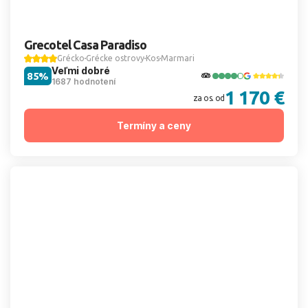
Grecotel Casa Paradiso
Grécko
Grécke ostrovy
Kos
Marmari
Veľmi dobré
85%
1687 hodnotení
1 170 €
za os. od
Termíny a ceny