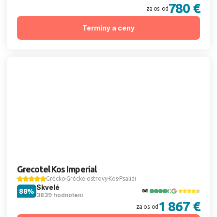
780 €
za os. od
Termíny a ceny
Grecotel Kos Imperial
Grécko
Grécke ostrovy
Kos
Psalidi
Skvelé
88%
3839 hodnotení
1 867 €
za os. od