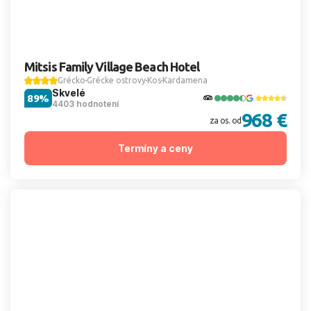
Mitsis Family Village Beach Hotel
Grécko
Grécke ostrovy
Kos
Kardamena
Skvelé
89%
4403 hodnotení
968 €
za os. od
Termíny a ceny