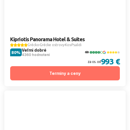
Kipriotis Panorama Hotel & Suites
Grécko
Grécke ostrovy
Kos
Psalidi
Veľmi dobré
80%
4360 hodnotení
993 €
za os. od
Termíny a ceny