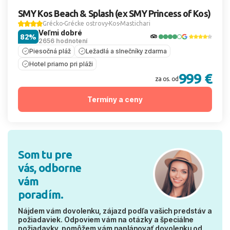
SMY Kos Beach & Splash (ex SMY Princess of Kos)
Grécko
Grécke ostrovy
Kos
Mastichari
Veľmi dobré
82%
2656 hodnotení
Piesočná pláž
Ležadlá a slnečníky zdarma
Hotel priamo pri pláži
999 €
za os. od
Termíny a ceny
Som tu pre
vás, odborne
vám
poradím.
Nájdem vám dovolenku, zájazd podľa vašich predstáv a
požiadaviek. Odpoviem vám na otázky a špeciálne
požiadavky, pomôžem vám naplánovať dovolenku od