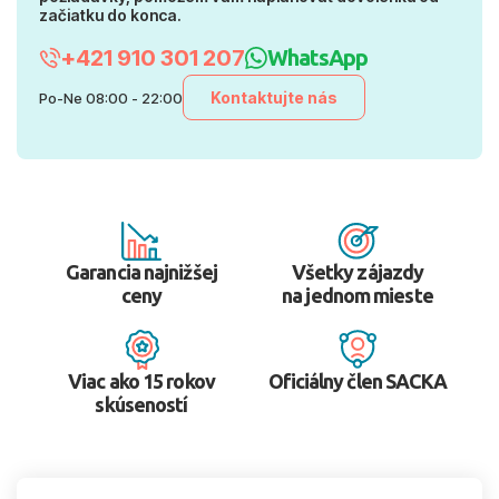
začiatku do konca.
+421 910 301 207
WhatsApp
Kontaktujte nás
Po-Ne 08:00 - 22:00
Garancia najnižšej
Všetky zájazdy
ceny
na jednom mieste
Viac ako 15 rokov
Oficiálny člen SACKA
skúseností