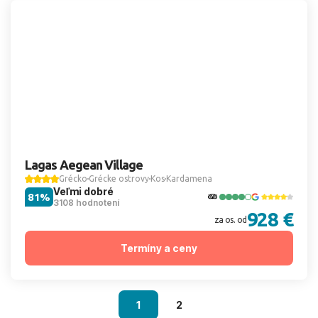
Lagas Aegean Village
Grécko
Grécke ostrovy
Kos
Kardamena
Veľmi dobré
81%
3108 hodnotení
928 €
za os. od
Termíny a ceny
1
2