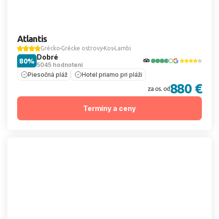
Atlantis
Grécko
Grécke ostrovy
Kos
Lambi
Dobré
80%
5045 hodnotení
Piesočná pláž
Hotel priamo pri pláži
880 €
za os. od
Termíny a ceny