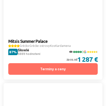
Mitsis Summer Palace
Grécko
Grécke ostrovy
Kos
Kardamena
Skvelé
87%
5889 hodnotení
1 287 €
za os. od
Termíny a ceny