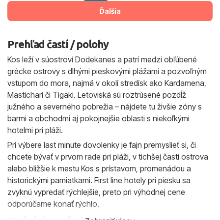
Ďalšia
Prehľad častí / polohy
Kos leží v súostroví Dodekanes a patrí medzi obľúbené
grécke ostrovy s dlhými pieskovými plážami a pozvoľným
vstupom do mora, najmä v okolí stredísk ako Kardamena,
Mastichari či Tigaki. Letoviská sú roztrúsené pozdĺž
južného a severného pobrežia – nájdete tu živšie zóny s
barmi a obchodmi aj pokojnejšie oblasti s niekoľkými
hotelmi pri pláži.
Pri výbere last minute dovolenky je fajn premyslieť si, či
chcete bývať v prvom rade pri pláži, v tichšej časti ostrova
alebo bližšie k mestu Kos s prístavom, promenádou a
historickými pamiatkami. First line hotely pri piesku sa
zvyknú vypredať rýchlejšie, preto pri výhodnej cene
odporúčame konať rýchlo.