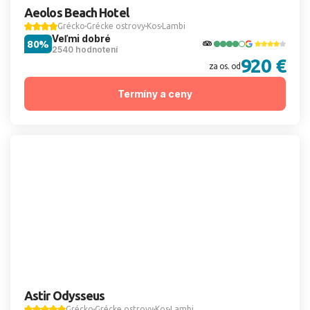
Aeolos Beach Hotel
Grécko
Grécke ostrovy
Kos
Lambi
Veľmi dobré
80%
2540 hodnotení
920 €
za os. od
Termíny a ceny
Astir Odysseus
Grécko
Grécke ostrovy
Kos
Lambi