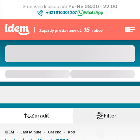
Sme vám k dispozícii
Po-Ne 08:00 - 22:00
+421 910 301 207
WhatsApp
|
15
Zájazdy predávame už
rokov
Kos
Kedy cestujete?
Zoradiť
Filter
IDEM
Last Minute
Grécko
Kos
Ako cestujete?