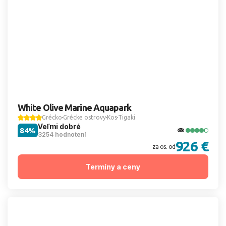
White Olive Marine Aquapark
Grécko
Grécke ostrovy
Kos
Tigaki
Veľmi dobré
84%
3254 hodnotení
926 €
za os. od
Termíny a ceny