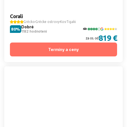
Corali
Grécko
Grécke ostrovy
Kos
Tigaki
Dobré
80%
1182 hodnotení
819 €
za os. od
Termíny a ceny