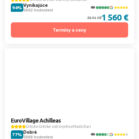
Vynikajúce
94%
5892 hodnotení
1 560 €
za os. od
Termíny a ceny
EuroVillage Achilleas
Grécko
Grécke ostrovy
Kos
Mastichari
Dobré
77%
3568 hodnotení