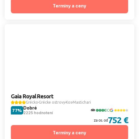
Termíny a ceny
Gaia Royal Resort
Grécko
Grécke ostrovy
Kos
Mastichari
Dobré
77%
2225 hodnotení
752 €
za os. od
Termíny a ceny