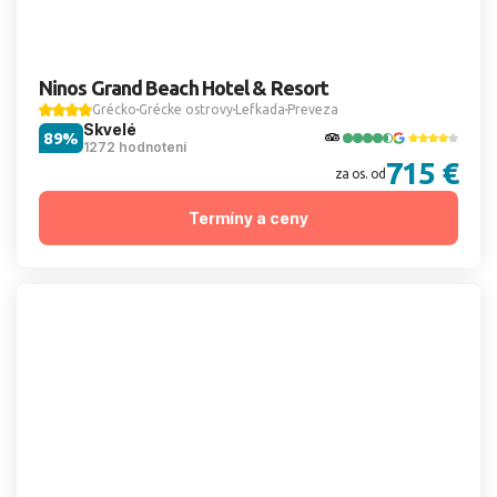
Ninos Grand Beach Hotel & Resort
Grécko
Grécke ostrovy
Lefkada
Preveza
Skvelé
89%
1272 hodnotení
715 €
za os. od
Termíny a ceny