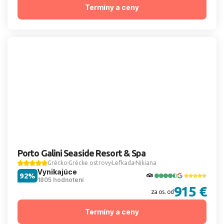
Termíny a ceny
Porto Galini Seaside Resort & Spa
Grécko
Grécke ostrovy
Lefkada
Nikiana
Vynikajúce
92%
1805 hodnotení
915 €
za os. od
Termíny a ceny