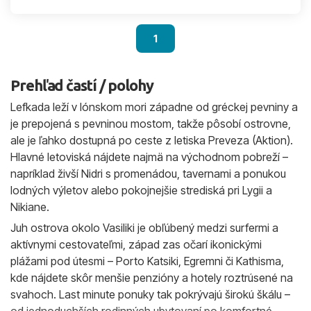
1
Prehľad častí / polohy
Lefkada leží v Iónskom mori západne od gréckej pevniny a
je prepojená s pevninou mostom, takže pôsobí ostrovne,
ale je ľahko dostupná po ceste z letiska Preveza (Aktion).
Hlavné letoviská nájdete najmä na východnom pobreží –
napríklad živší Nidri s promenádou, tavernami a ponukou
lodných výletov alebo pokojnejšie strediská pri Lygii a
Nikiane.
Juh ostrova okolo Vasiliki je obľúbený medzi surfermi a
aktívnymi cestovateľmi, západ zas očarí ikonickými
plážami pod útesmi – Porto Katsiki, Egremni či Kathisma,
kde nájdete skôr menšie penzióny a hotely roztrúsené na
svahoch. Last minute ponuky tak pokrývajú širokú škálu –