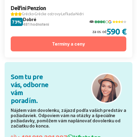
Delfini Penzion
Grécko
Grécke ostrovy
Lefkada
Nidri
Dobré
73%
481 hodnotení
590 €
za os. od
Termíny a ceny
Som tu pre
vás, odborne
vám
poradím.
Nájdem vám dovolenku, zájazd podľa vašich predstáv a
požiadaviek. Odpoviem vám na otázky a špeciálne
požiadavky, pomôžem vám naplánovať dovolenku od
začiatku do konca.