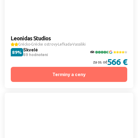
Leonidas Studios
Grécko
Grécke ostrovy
Lefkada
Vassiliki
Skvelé
89%
89 hodnotení
566 €
za os. od
Termíny a ceny