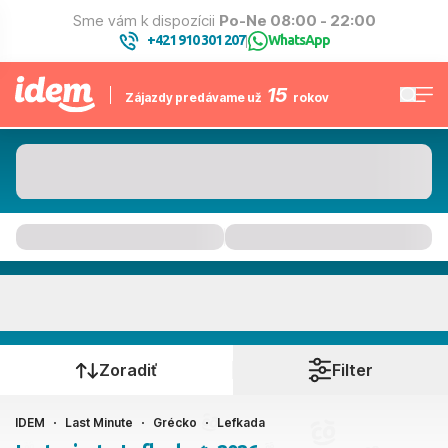
Sme vám k dispozícii
Po-Ne 08:00 - 22:00
+421 910 301 207
WhatsApp
|
15
Zájazdy predávame už
rokov
Lefkada
Kedy cestujete?
Zoradiť
Filter
IDEM
Last Minute
Grécko
Lefkada
Ako cestujete?