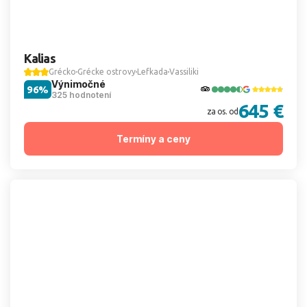
Kalias
Grécko
Grécke ostrovy
Lefkada
Vassiliki
Výnimočné
96%
325 hodnotení
645 €
za os. od
Termíny a ceny