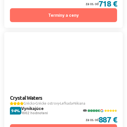
718 €
za os. od
Termíny a ceny
Crystal Waters
Grécko
Grécke ostrovy
Lefkada
Nikiana
Vynikajúce
94%
1662 hodnotení
887 €
za os. od