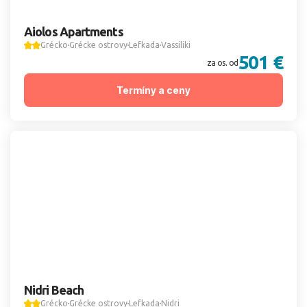
Aiolos Apartments
Grécko
Grécke ostrovy
Lefkada
Vassiliki
501 €
za os. od
Termíny a ceny
Nidri Beach
Grécko
Grécke ostrovy
Lefkada
Nidri