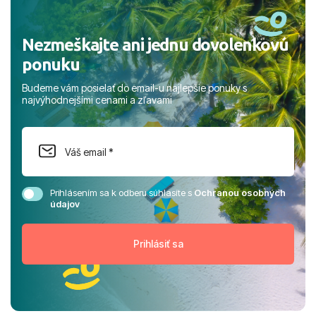
Vakcinácia:
Nie je potrebná.
Nezmeškajte ani jednu dovolenkovú
Štátne zriadenie:
Prezidentská
ponuku
republika
Budeme vám posielať do email-u najlepšie ponuky s
najvýhodnejšími cenami a zľavami
Jazyky:
Pluralitná republika
Hlavné mesto:
Atény
Prihlásením sa k odberu súhlasíte s
Ochranou osobných
údajov