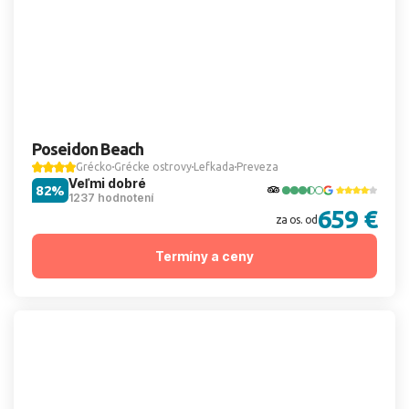
Poseidon Beach
Grécko
Grécke ostrovy
Lefkada
Preveza
Veľmi dobré
82%
1237 hodnotení
659 €
za os. od
Termíny a ceny