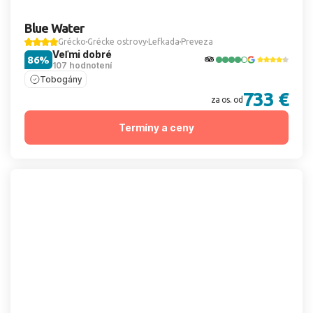
Blue Water
Grécko
Grécke ostrovy
Lefkada
Preveza
Veľmi dobré
86%
107 hodnotení
Tobogány
733 €
za os. od
Termíny a ceny