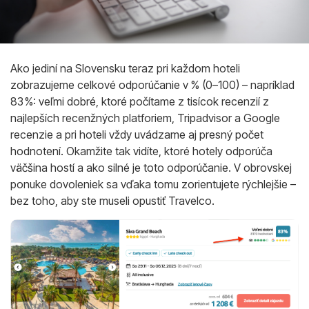
Ako jediní na Slovensku teraz pri každom hoteli
zobrazujeme celkové odporúčanie v % (0–100) – napríklad
83 %: veľmi dobré, ktoré počítame z tisícok recenzií z
najlepších recenžných platforiem, Tripadvisor a Google
recenzie a pri hoteli vždy uvádzame aj presný počet
hodnotení. Okamžite tak vidíte, ktoré hotely odporúča
väčšina hostí a ako silné je toto odporúčanie. V obrovskej
ponuke dovoleniek sa vďaka tomu zorientujete rýchlejšie –
bez toho, aby ste museli opustiť Travelco.