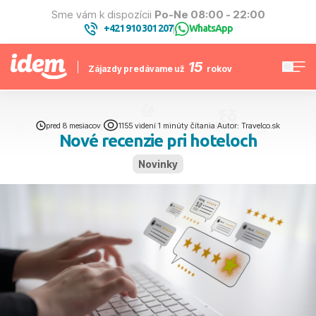
Sme vám k dispozícii
Po-Ne 08:00 - 22:00
+421 910 301 207
WhatsApp
|
15
Zájazdy predávame už
rokov
pred 8 mesiacov
|
1155 videní
|
1 minúty čítania
|
Autor: Travelco.sk
Nové recenzie pri hoteloch
Novinky