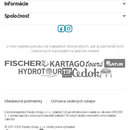
Informácie
Spoločnosť
U nás nájdete ponuku od najlepších Slovenských, ale aj zahraničných
cestovných kancelárií na jednom mieste
Všeobecné podmienky
|
Ochrana osobných údajov
Cestovná agentúra Travelco Group, s. r. o., (ďalej len CA) sprostredkováva v súlade so zákonom 281/2001
Z. z. predaj zájazdov cestovných kancelárii (ďalej len CK) a iných služieb cestovného ruchu (ďalej len
zájazdy).
© 2011-2026 Travelco Group, s. r. o. Všetky práva vyhradené.