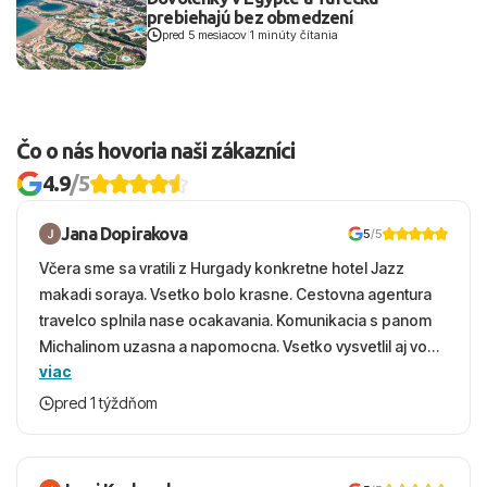
prebiehajú bez obmedzení
pred 5 mesiacov
|
1 minúty čítania
Čo o nás hovoria naši zákazníci
4.9
/5
Jana Dopirakova
5
/5
Včera sme sa vratili z Hurgady konkretne hotel Jazz
makadi soraya. Vsetko bolo krasne. Cestovna agentura
travelco splnila nase ocakavania. Komunikacia s panom
Michalinom uzasna a napomocna. Vsetko vysvetlil aj vo
viac
vecernych hodinach zaco sa ospravedlnujem. Hotel
krasny, cisty. Sluzby top. Strava, prostredie, more,
pred 1 týždňom
snorchlovanie. Dakujeme velmi pekne S pozdravom