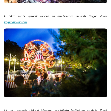
Aj takto môže vyzerať koncert na maďarskom festivale Sziget. Zdroj:
szigetfestival.com
Ak vám nesedia niektorí interpreti, vyskúšajte festivalové atrakcie. Zdroj: