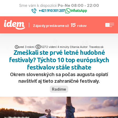
Sme vám k dispozícii
Po-Ne 08:00 - 22:00
+421 910 301 207
WhatsApp
|
15
Zájazdy predávame už
rokov
pred 3 rokmi
|
5272 videní
|
4 minúty čítania
|
Autor: Travelco.sk
Zmeškali ste prvé letné hudobné
festivaly? Týchto 10 top európskych
festivalov stále stíhate
Okrem slovenských sa počas augusta oplatí
navštíviť aj tieto zahraničné festivaly.
Radíme