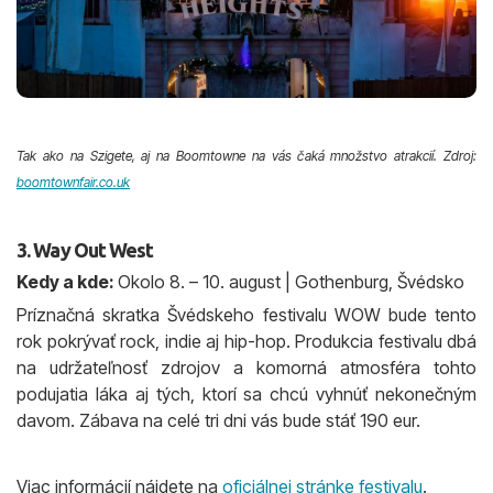
Tak ako na Szigete, aj na Boomtowne na vás čaká množstvo atrakcií. Zdroj:
boomtownfair.co.uk
3. Way Out West
Kedy a kde:
Okolo 8. – 10. august | Gothenburg, Švédsko
Príznačná skratka Švédskeho festivalu WOW bude tento
rok pokrývať rock, indie aj hip-hop. Produkcia festivalu dbá
na udržateľnosť zdrojov a komorná atmosféra tohto
podujatia láka aj tých, ktorí sa chcú vyhnúť nekonečným
davom. Zábava na celé tri dni vás bude stáť 190 eur.
Viac informácií nájdete na
oficiálnej stránke festivalu
.