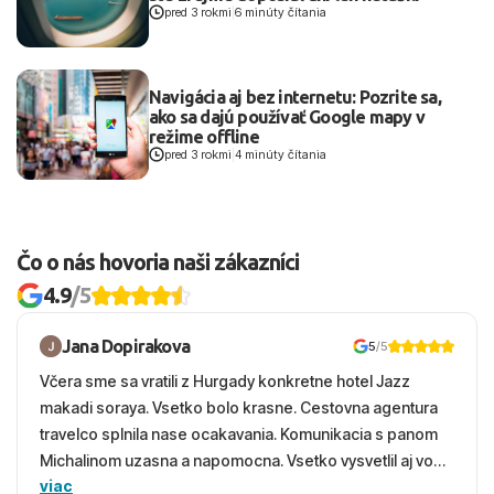
pred 3 rokmi
|
6 minúty čítania
Navigácia aj bez internetu: Pozrite sa,
ako sa dajú používať Google mapy v
režime offline
pred 3 rokmi
|
4 minúty čítania
Čo o nás hovoria naši zákazníci
4.9
/5
Jana Dopirakova
5
/5
Včera sme sa vratili z Hurgady konkretne hotel Jazz
makadi soraya. Vsetko bolo krasne. Cestovna agentura
travelco splnila nase ocakavania. Komunikacia s panom
Michalinom uzasna a napomocna. Vsetko vysvetlil aj vo
viac
vecernych hodinach zaco sa ospravedlnujem. Hotel