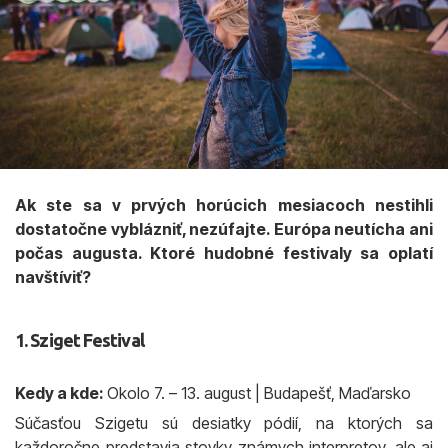
Ak ste sa v prvých horúcich mesiacoch nestihli
dostatočne vyblázniť, nezúfajte. Európa neutícha ani
počas augusta. Ktoré hudobné festivaly sa oplatí
navštíviť?
1. Sziget Festival
Kedy a kde:
Okolo 7. – 13. august | Budapešť, Maďarsko
Súčasťou Szigetu sú desiatky pódií, na ktorých sa
každoročne predstavia stovky známych interpretov, ale aj