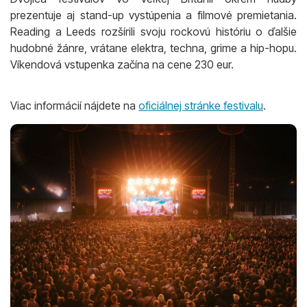
prezentuje aj stand-up vystúpenia a filmové premietania.
Reading a Leeds rozšírili svoju rockovú históriu o ďalšie
hudobné žánre, vrátane elektra, techna, grime a hip-hopu.
Víkendová vstupenka začína na cene 230 eur.
Viac informácií nájdete na
oficiálnej stránke festivalu
.