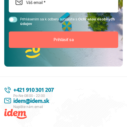
Prihlásením sa k odberu súhlasíte s
Ochranou osobných
údajov
+421 910 301 207
Po-Ne 08:00 - 22:00
idem@idem.sk
Napíšte nám email