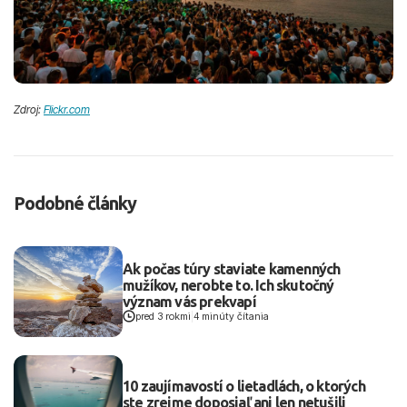
Zdroj:
Flickr.com
Podobné články
Ak počas túry staviate kamenných
mužíkov, nerobte to. Ich skutočný
význam vás prekvapí
pred 3 rokmi
|
4 minúty čítania
10 zaujímavostí o lietadlách, o ktorých
ste zrejme doposiaľ ani len netušili