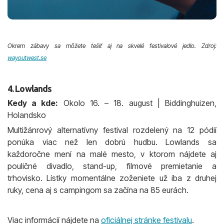
Okrem zábavy sa môžete tešiť aj na skvelé festivalové jedlo. Zdroj:
wayoutwest.se
4. Lowlands
Kedy a kde:
Okolo 16. – 18. august | Biddinghuizen,
Holandsko
Multižánrový alternatívny festival rozdelený na 12 pódií
ponúka viac než len dobrú hudbu. Lowlands sa
každoročne mení na malé mesto, v ktorom nájdete aj
pouličné divadlo, stand-up, filmové premietanie a
trhovisko. Lístky momentálne zoženiete už iba z druhej
ruky, cena aj s campingom sa začína na 85 eurách.
Viac informácií nájdete na
oficiálnej stránke festivalu
.