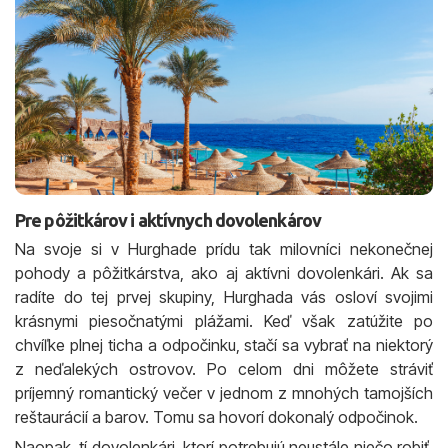
Pre pôžitkárov i aktívnych dovolenkárov
Na svoje si v Hurghade prídu tak milovníci nekonečnej
pohody a pôžitkárstva, ako aj aktívni dovolenkári. Ak sa
radíte do tej prvej skupiny, Hurghada vás osloví svojimi
krásnymi piesočnatými plážami. Keď však zatúžite po
chvíľke plnej ticha a odpočinku, stačí sa vybrať na niektorý
z neďalekých ostrovov. Po celom dni môžete stráviť
príjemný romantický večer v jednom z mnohých tamojších
reštaurácií a barov. Tomu sa hovorí dokonalý odpočinok.
Naopak, tí dovolenkári, ktorí potrebujú neustále niečo robiť,