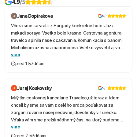
4.9
/5
Jana Dopirakova
5
/5
Včera sme sa vratili z Hurgady konkretne hotel Jazz
makadi soraya. Vsetko bolo krasne. Cestovna agentura
travelco splnila nase ocakavania. Komunikacia s panom
Michalinom uzasna a napomocna. Vsetko vysvetlil aj vo
viac
vecernych hodinach zaco sa ospravedlnujem. Hotel
krasny, cisty. Sluzby top. Strava, prostredie, more,
pred 1 týždňom
snorchlovanie. Dakujeme velmi pekne S pozdravom
Juraj Koskovsky
5
/5
Milý tím cestovnej kancelárie Travelco,už teraz aj Idem
chceli by sme sa vám z celého srdca poďakovať za
zorganizovanie našej nedávnej dovolenky v Turecku.
Vďaka vám sme prežili nádherný čas, na ktorý budeme
viac
ešte dlho s úsmevom spomínať. ​Všetko prebehlo
absolútne hladko – od prvotného výberu zájazdu, cez
pred 2 týždňami