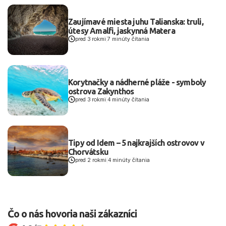
Zaujímavé miesta juhu Talianska: truli,
útesy Amalfi, jaskynná Matera
pred 3 rokmi
|
7 minúty čítania
Korytnačky a nádherné pláže - symboly
ostrova Zakynthos
pred 3 rokmi
|
4 minúty čítania
Tipy od Idem – 5 najkrajších ostrovov v
Chorvátsku
pred 2 rokmi
|
4 minúty čítania
Čo o nás hovoria naši zákazníci