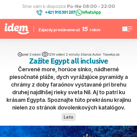
Sme vám k dispozícii
Po-Ne 08:00 - 22:00
+421 910 301 207
WhatsApp
|
15
Zájazdy predávame už
rokov
pred 3 rokmi
|
1214 videní
|
2 minúty čítania
|
Autor: Travelco.sk
Zažite Egypt all inclusive
Červené more, horúce slnko, nádherné
piesočnaté pláže, dych vyrážajúce pyramídy a
chrámy z doby faraónov vystavané pri brehu
druhej najdlhšej rieky sveta Níl. Aj to patrí ku
krásam Egypta. Spoznajte túto prekrásnu krajinu
nielen zo stránok dovolenkových katalógov.
Leto