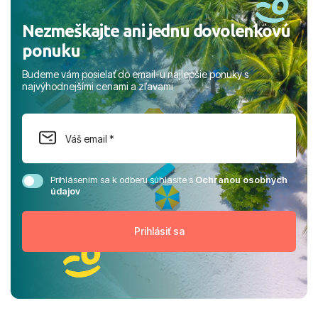
Nezmeškajte ani jednu dovolenkovú
ponuku
Budeme vám posielať do email-u najlepšie ponuky s
najvýhodnejšími cenami a zľavami
Prihlásením sa k odberu súhlasíte s
Ochranou osobných
údajov