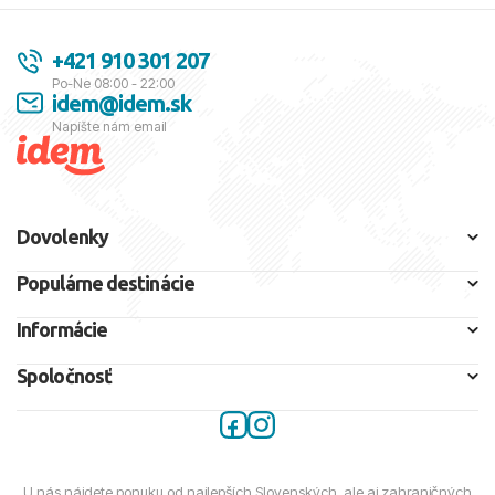
+421 910 301 207
Po-Ne 08:00 - 22:00
idem@idem.sk
Napíšte nám email
Dovolenky
Populárne destinácie
Informácie
Spoločnosť
U nás nájdete ponuku od najlepších Slovenských, ale aj zahraničných