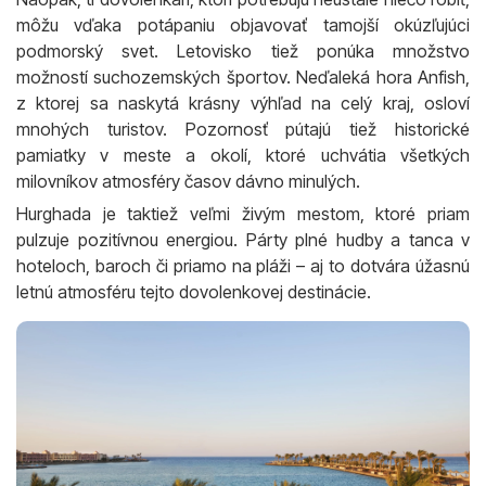
môžu vďaka potápaniu objavovať tamojší okúzľujúci
podmorský svet. Letovisko tiež ponúka množstvo
možností suchozemských športov. Neďaleká hora Anfish,
z ktorej sa naskytá krásny výhľad na celý kraj, osloví
mnohých turistov. Pozornosť pútajú tiež historické
pamiatky v meste a okolí, ktoré uchvátia všetkých
milovníkov atmosféry časov dávno minulých.
Hurghada je taktiež veľmi živým mestom, ktoré priam
pulzuje pozitívnou energiou. Párty plné hudby a tanca v
hoteloch, baroch či priamo na pláži – aj to dotvára úžasnú
letnú atmosféru tejto dovolenkovej destinácie.