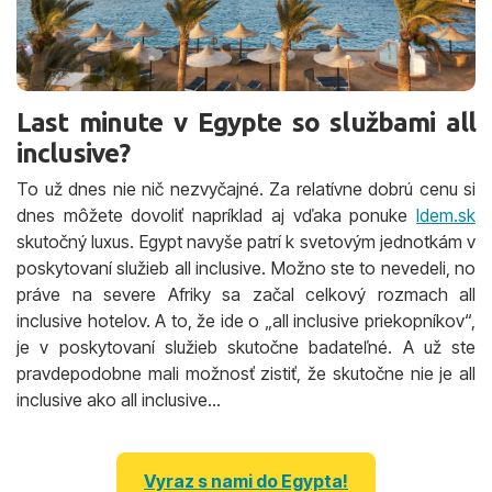
Last minute v Egypte so službami all
inclusive?
To už dnes nie nič nezvyčajné. Za relatívne dobrú cenu si
dnes môžete dovoliť napríklad aj vďaka ponuke
Idem.sk
skutočný luxus. Egypt navyše patrí k svetovým jednotkám v
poskytovaní služieb all inclusive. Možno ste to nevedeli, no
práve na severe Afriky sa začal celkový rozmach all
inclusive hotelov. A to, že ide o „all inclusive priekopníkov“,
je v poskytovaní služieb skutočne badateľné. A už ste
pravdepodobne mali možnosť zistiť, že skutočne nie je all
inclusive ako all inclusive…
Vyraz s nami do Egypta!