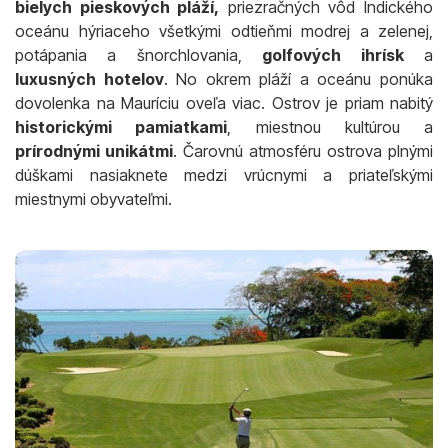
bielych pieskových pláží,
priezračných vôd Indického
oceánu hýriaceho všetkými odtieňmi modrej a zelenej,
potápania a šnorchlovania,
golfových ihrísk
a
luxusných hotelov
. No okrem pláží a oceánu ponúka
dovolenka na Mauríciu oveľa viac. Ostrov je priam nabitý
historickými pamiatkami
, miestnou kultúrou a
prírodnými unikátmi
. Čarovnú atmosféru ostrova plnými
dúškami nasiaknete medzi vrúcnymi a priateľskými
miestnymi obyvateľmi.