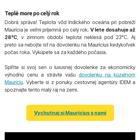
Teplé more po celý rok
Dobrá správa! Teplota vôd Indického oceána pri pobreží
Maurícia je veľmi príjemná po celý rok.
V lete dosahuje až
28°C
, v zimnom období teplota neklesá pod 23°C. Aj
preto sa nebojte ísť na dovolenku na Maurícius kedykoľvek
počas roka. Vykúpete sa za každého počasia.
Splňte si svoj sen o luxusnej dovolenke za ekonomicky
výhodnú cenu a strávte vašu
dovolenku na kúzelnom
Mauríciu
. Vyberte si z ponuky cestovnej agentúry IDEM a
spoznajte tento malý raj na zemi.
Vychutnaj si Maurícius s nami