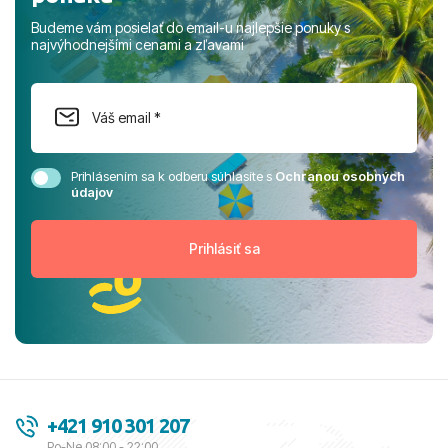
Budeme vám posielať do email-u najlepšie ponuky s
najvýhodnejšími cenami a zľavami
Prihlásením sa k odberu súhlasíte s
Ochranou osobných
údajov
+421 910 301 207
Po-Ne 08:00 - 22:00