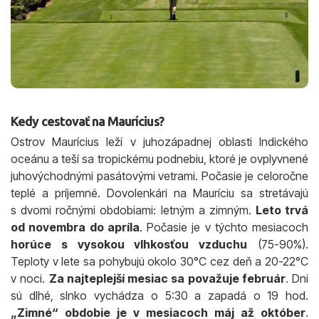
Kedy cestovať na Maurícius?
Ostrov Maurícius leží v juhozápadnej oblasti Indického
oceánu a teší sa tropickému podnebiu, ktoré je ovplyvnené
juhovýchodnými pasátovými vetrami. Počasie je celoročne
teplé a príjemné. Dovolenkári na Mauríciu sa stretávajú
s dvomi ročnými obdobiami: letným a zimným.
Leto trvá
od novembra do apríla
. Počasie je v týchto mesiacoch
horúce s vysokou vlhkosťou vzduchu
(75-90%).
Teploty v lete sa pohybujú okolo 30°C cez deň a 20-22°C
v noci.
Za najteplejší mesiac sa považuje február
. Dni
sú dlhé, slnko vychádza o 5:30 a zapadá o 19 hod.
„Zimné“ obdobie je v mesiacoch máj až október
.