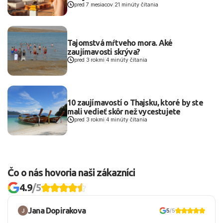
pred 7 mesiacov
|
21 minúty čítania
Tajomstvá mŕtveho mora. Aké
zaujímavosti skrýva?
pred 3 rokmi
|
4 minúty čítania
10 zaujímavostí o Thajsku, ktoré by ste
mali vedieť skôr než vycestujete
pred 3 rokmi
|
4 minúty čítania
Čo o nás hovoria naši zákazníci
4.9
/5
Jana Dopirakova
5
/5