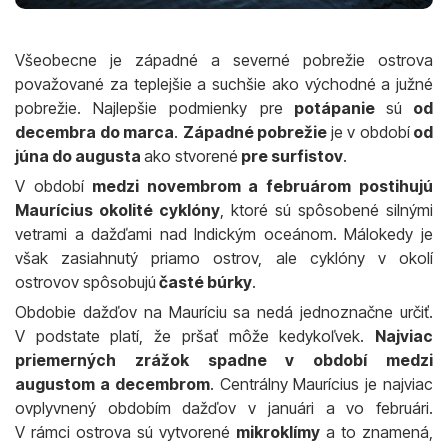
Všeobecne je západné a severné pobrežie ostrova
považované za teplejšie a suchšie ako východné a južné
pobrežie. Najlepšie podmienky pre
potápanie
sú
od
decembra do marca
.
Západné pobrežie
je v období
od
júna do augusta
ako stvorené
pre surfistov
.
V období
medzi novembrom a februárom postihujú
Maurícius okolité cyklóny
, ktoré sú spôsobené silnými
vetrami a dažďami nad Indickým oceánom. Málokedy je
však zasiahnutý priamo ostrov, ale cyklóny v okolí
ostrovov spôsobujú
časté búrky
.
Obdobie dažďov na Mauríciu sa nedá jednoznačne určiť.
V podstate platí, že pršať môže kedykoľvek.
Najviac
priemerných zrážok spadne v období medzi
augustom a decembrom
. Centrálny Maurícius je najviac
ovplyvnený obdobím dažďov v januári a vo februári.
V rámci ostrova sú vytvorené
mikroklímy
a to znamená,