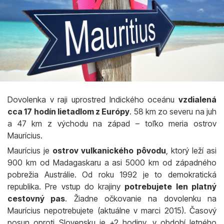
Dovolenka v raji uprostred Indického oceánu
vzdialená
cca 17 hodín lietadlom z Európy
. 58 km zo severu na juh
a 47 km z východu na západ – toľko meria ostrov
Maurícius.
Maurícius je
ostrov vulkanického pôvodu
, ktorý leží asi
900 km od Madagaskaru a asi 5000 km od západného
pobrežia Austrálie. Od roku 1992 je to demokratická
republika. Pre vstup do krajiny
potrebujete len platný
cestovný pas
. Žiadne očkovanie na dovolenku na
Maurícius nepotrebujete (aktuálne v marci 2015). Časový
posun oproti Slovensku je +2 hodiny, v období letného