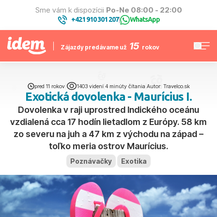
Sme vám k dispozícii
Po-Ne 08:00 - 22:00
+421 910 301 207
WhatsApp
|
15
Zájazdy predávame už
rokov
pred 11 rokov
|
1403 videní
|
4 minúty čítania
|
Autor: Travelco.sk
Exotická dovolenka - Maurícius I.
Dovolenka v raji uprostred Indického oceánu
vzdialená cca 17 hodín lietadlom z Európy. 58 km
zo severu na juh a 47 km z východu na západ –
toľko meria ostrov Maurícius.
Poznávačky
Exotika