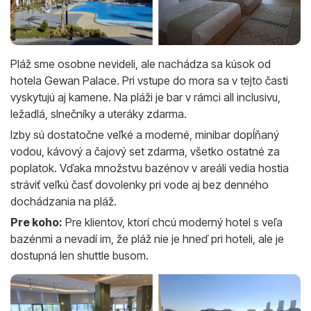
Pláž sme osobne nevideli, ale nachádza sa kúsok od
hotela Gewan Palace. Pri vstupe do mora sa v tejto časti
vyskytujú aj kamene. Na pláži je bar v rámci all inclusivu,
ležadlá, slnečníky a uteráky zdarma.
Izby sú dostatočne veľké a moderné, minibar dopĺňaný
vodou, kávový a čajový set zdarma, všetko ostatné za
poplatok. Vďaka množstvu bazénov v areáli vedia hostia
stráviť veľkú časť dovolenky pri vode aj bez denného
dochádzania na pláž.
Pre koho:
Pre klientov, ktorí chcú moderný hotel s veľa
bazénmi a nevadí im, že pláž nie je hneď pri hoteli, ale je
dostupná len shuttle busom.