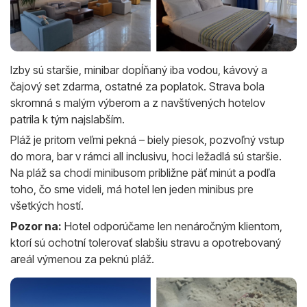
Izby sú staršie, minibar dopĺňaný iba vodou, kávový a
čajový set zdarma, ostatné za poplatok. Strava bola
skromná s malým výberom a z navštívených hotelov
patrila k tým najslabším.
Pláž je pritom veľmi pekná – biely piesok, pozvoľný vstup
do mora, bar v rámci all inclusivu, hoci ležadlá sú staršie.
Na pláž sa chodí minibusom približne päť minút a podľa
toho, čo sme videli, má hotel len jeden minibus pre
všetkých hostí.
Pozor na:
Hotel odporúčame len nenáročným klientom,
ktorí sú ochotní tolerovať slabšiu stravu a opotrebovaný
areál výmenou za peknú pláž.