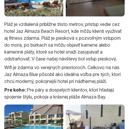
Pláž je vzdialená približne tristo metrov, prístup vedie cez
hotel Jaz Almaza Beach Resort, kde môžu klienti využívať
aj fitness zdarma. Pláž je piesková s pozvoľným vstupom
do mora, po búrkach sa môžu objaviť kamene alebo
kamenné pláty, ktoré sa hotel snaží zasypávať a
odstraňovať. V čase našej návštevy bol vstup pieskový.
Wifi je zdarma vo verejných priestoroch. Celkovo na nás
Jaz Almaza Blue pôsobil ako ideálna voľba pre tých, ktorí
chcú moderný, pokojnejší hotel pri nádhernej pláži.
Pre koho:
Pre páry a dospelých klientov, ktorí hľadajú
spojenie štýlu, pokoja a krásnej pláže Almaza Bay.