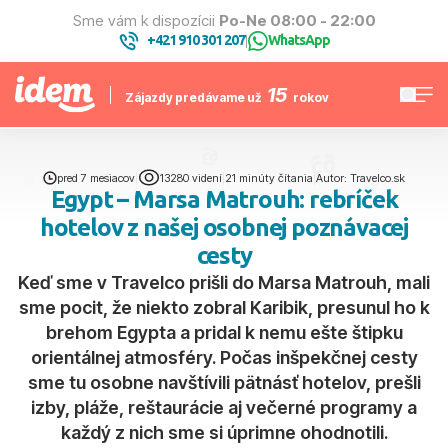
Sme vám k dispozícii
Po-Ne 08:00 - 22:00
+421 910 301 207
WhatsApp
|
15
Zájazdy predávame už
rokov
pred 7 mesiacov
|
13280 videní
|
21 minúty čítania
|
Autor: Travelco.sk
Egypt – Marsa Matrouh: rebríček
hotelov z našej osobnej poznávacej
cesty
Keď sme v Travelco prišli do Marsa Matrouh, mali
sme pocit, že niekto zobral Karibik, presunul ho k
brehom Egypta a pridal k nemu ešte štipku
orientálnej atmosféry. Počas inšpekčnej cesty
sme tu osobne navštívili pätnásť hotelov, prešli
izby, pláže, reštaurácie aj večerné programy a
každý z nich sme si úprimne ohodnotili.