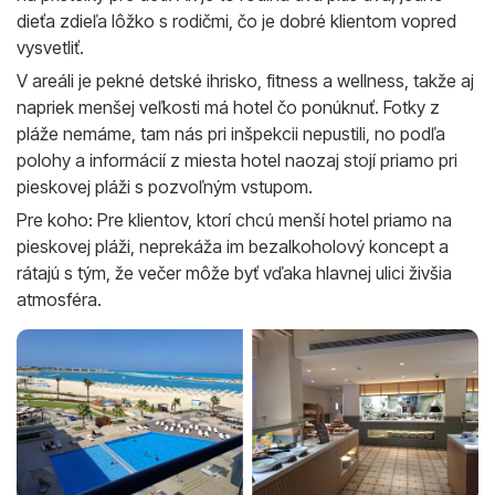
dieťa zdieľa lôžko s rodičmi, čo je dobré klientom vopred
vysvetliť.
V areáli je pekné detské ihrisko, fitness a wellness, takže aj
napriek menšej veľkosti má hotel čo ponúknuť. Fotky z
pláže nemáme, tam nás pri inšpekcii nepustili, no podľa
polohy a informácií z miesta hotel naozaj stojí priamo pri
pieskovej pláži s pozvoľným vstupom.
Pre koho: Pre klientov, ktorí chcú menší hotel priamo na
pieskovej pláži, neprekáža im bezalkoholový koncept a
rátajú s tým, že večer môže byť vďaka hlavnej ulici živšia
atmosféra.