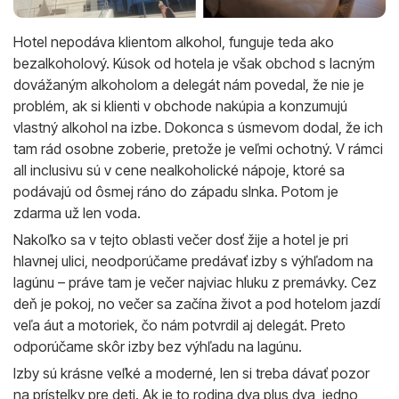
Hotel nepodáva klientom alkohol, funguje teda ako
bezalkoholový. Kúsok od hotela je však obchod s lacným
dovážaným alkoholom a delegát nám povedal, že nie je
problém, ak si klienti v obchode nakúpia a konzumujú
vlastný alkohol na izbe. Dokonca s úsmevom dodal, že ich
tam rád osobne zoberie, pretože je veľmi ochotný. V rámci
all inclusivu sú v cene nealkoholické nápoje, ktoré sa
podávajú od ôsmej ráno do západu slnka. Potom je
zdarma už len voda.
Nakoľko sa v tejto oblasti večer dosť žije a hotel je pri
hlavnej ulici, neodporúčame predávať izby s výhľadom na
lagúnu – práve tam je večer najviac hluku z premávky. Cez
deň je pokoj, no večer sa začína život a pod hotelom jazdí
veľa áut a motoriek, čo nám potvrdil aj delegát. Preto
odporúčame skôr izby bez výhľadu na lagúnu.
Izby sú krásne veľké a moderné, len si treba dávať pozor
na prístelky pre deti. Ak je to rodina dva plus dva, jedno