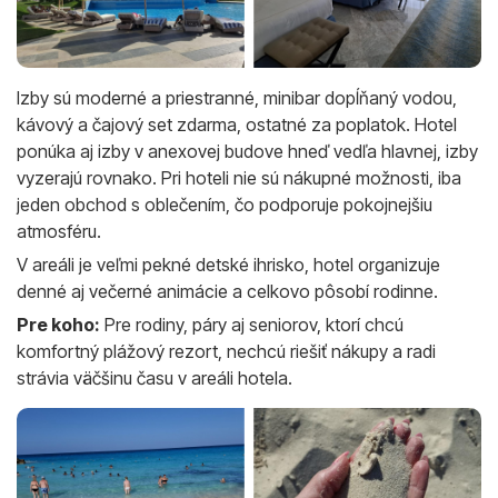
Izby sú moderné a priestranné, minibar dopĺňaný vodou,
kávový a čajový set zdarma, ostatné za poplatok. Hotel
ponúka aj izby v anexovej budove hneď vedľa hlavnej, izby
vyzerajú rovnako. Pri hoteli nie sú nákupné možnosti, iba
jeden obchod s oblečením, čo podporuje pokojnejšiu
atmosféru.
V areáli je veľmi pekné detské ihrisko, hotel organizuje
denné aj večerné animácie a celkovo pôsobí rodinne.
Pre koho:
Pre rodiny, páry aj seniorov, ktorí chcú
komfortný plážový rezort, nechcú riešiť nákupy a radi
strávia väčšinu času v areáli hotela.