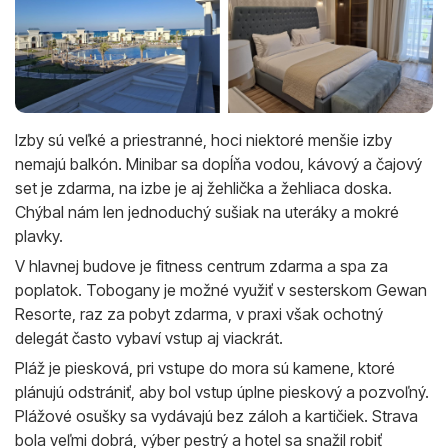
Izby sú veľké a priestranné, hoci niektoré menšie izby
nemajú balkón. Minibar sa dopĺňa vodou, kávový a čajový
set je zdarma, na izbe je aj žehlička a žehliaca doska.
Chýbal nám len jednoduchý sušiak na uteráky a mokré
plavky.
V hlavnej budove je fitness centrum zdarma a spa za
poplatok. Tobogany je možné využiť v sesterskom Gewan
Resorte, raz za pobyt zdarma, v praxi však ochotný
delegát často vybaví vstup aj viackrát.
Pláž je piesková, pri vstupe do mora sú kamene, ktoré
plánujú odstrániť, aby bol vstup úplne pieskový a pozvoľný.
Plážové osušky sa vydávajú bez záloh a kartičiek. Strava
bola veľmi dobrá, výber pestrý a hotel sa snažil robiť