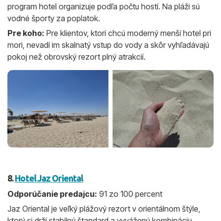
program hotel organizuje podľa počtu hostí. Na pláži sú
vodné športy za poplatok.
Pre koho:
Pre klientov, ktorí chcú moderný menší hotel pri
mori, nevadí im skalnatý vstup do vody a skôr vyhľadávajú
pokoj než obrovský rezort plný atrakcií.
8.
Hotel Jaz Oriental
Odporúčanie predajcu:
91 zo 100 percent
Jaz Oriental je veľký plážový rezort v orientálnom štýle,
ktorý si drží stabilný štandard a vyváženú kombináciu