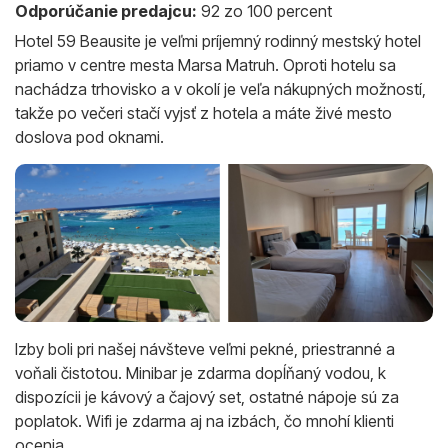
Odporúčanie predajcu:
92 zo 100 percent
Hotel 59 Beausite je veľmi príjemný rodinný mestský hotel
priamo v centre mesta Marsa Matruh. Oproti hotelu sa
nachádza trhovisko a v okolí je veľa nákupných možností,
takže po večeri stačí vyjsť z hotela a máte živé mesto
doslova pod oknami.
Izby boli pri našej návšteve veľmi pekné, priestranné a
voňali čistotou. Minibar je zdarma dopĺňaný vodou, k
dispozícii je kávový a čajový set, ostatné nápoje sú za
poplatok. Wifi je zdarma aj na izbách, čo mnohí klienti
ocenia.