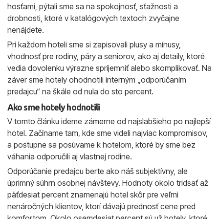
hosťami, pýtali sme sa na spokojnosť, sťažnosti a
drobnosti, ktoré v katalógových textoch zvyčajne
nenájdete.
Pri každom hoteli sme si zapisovali plusy a mínusy,
vhodnosť pre rodiny, páry a seniorov, ako aj detaily, ktoré
vedia dovolenku výrazne spríjemniť alebo skomplikovať. Na
záver sme hotely ohodnotili interným „odporúčaním
predajcu“ na škále od nula do sto percent.
Ako sme hotely hodnotili
V tomto článku ideme zámerne od najslabšieho po najlepší
hotel. Začíname tam, kde sme videli najviac kompromisov,
a postupne sa posúvame k hotelom, ktoré by sme bez
váhania odporučili aj vlastnej rodine.
Odporúčanie predajcu berte ako náš subjektívny, ale
úprimný súhrn osobnej návštevy. Hodnoty okolo tridsať až
päťdesiat percent znamenajú hotel skôr pre veľmi
nenáročných klientov, ktorí dávajú prednosť cene pred
komfortom. Okolo osemdesiat percent sú už hotely, ktoré