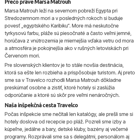
Prečo práve Marsa Matrouh
Marsa Matrouh leží na severnom pobreží Egypta pri
Stredozemnom mori a v posledných rokoch si buduje
povesť „egyptského Karibiku“. More má neskutočne
tyrkysovú farbu, pláže sú piesočnaté a často veľmi jemné,
horúčava z vnútrozemia je miernejšia vďaka vetru od mora
a atmosféra je pokojnejšia ako v rušných letoviskách pri
Červenom mori.
Pre slovenských klientov je to stále novšia destinácia,
ktorá sa ešte len rozbieha a prispôsobuje turistom. Aj preto
sme sa v Travelco rozhodli Marsa Matrouh dôkladne
preskúmať osobne a zistiť, ktoré hotely si zaslúžia
odporúčanie a ktoré sú skôr pre veľmi nenáročných.
Naša inšpekčná cesta Travelco
Počas inšpekcie sme nečítali len katalógy, ale prešli sme si
hotely doslova od recepcie po pláž. Pozreli sme izby a
kúpeľne, jedálne a bary, detské kluby, bazény aj večerné
programy. Rozprávali sme sa s delegátmi, personálom aj