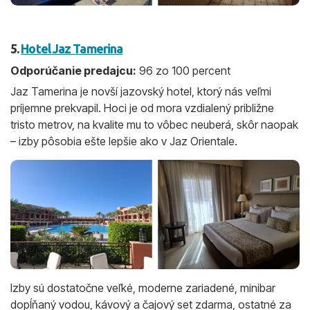
5.
Hotel Jaz Tamerina
Odporúčanie predajcu:
96 zo 100 percent
Jaz Tamerina je novší jazovský hotel, ktorý nás veľmi
príjemne prekvapil. Hoci je od mora vzdialený približne
tristo metrov, na kvalite mu to vôbec neuberá, skôr naopak
– izby pôsobia ešte lepšie ako v Jaz Orientale.
Izby sú dostatočne veľké, moderne zariadené, minibar
dopĺňaný vodou, kávový a čajový set zdarma, ostatné za