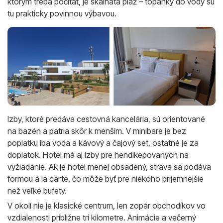
ktorým treba počítať, je skalnatá pláž – topánky do vody sú
tu prakticky povinnou výbavou.
Izby, ktoré predáva cestovná kancelária, sú orientované
na bazén a patria skôr k menším. V minibare je bez
poplatku iba voda a kávový a čajový set, ostatné je za
doplatok. Hotel má aj izby pre hendikepovaných na
vyžiadanie. Ak je hotel menej obsadený, strava sa podáva
formou à la carte, čo môže byť pre niekoho príjemnejšie
než veľké bufety.
V okolí nie je klasické centrum, len zopár obchodíkov vo
vzdialenosti približne tri kilometre. Animácie a večerný