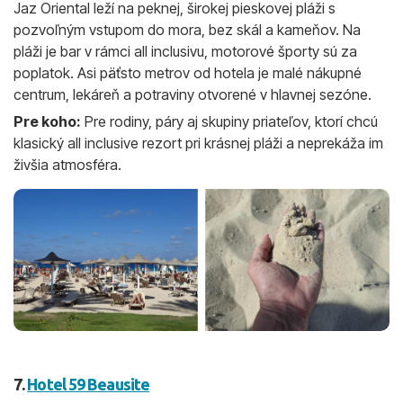
Jaz Oriental leží na peknej, širokej pieskovej pláži s
pozvoľným vstupom do mora, bez skál a kameňov. Na
pláži je bar v rámci all inclusivu, motorové športy sú za
poplatok. Asi päťsto metrov od hotela je malé nákupné
centrum, lekáreň a potraviny otvorené v hlavnej sezóne.
Pre koho:
Pre rodiny, páry aj skupiny priateľov, ktorí chcú
klasický all inclusive rezort pri krásnej pláži a neprekáža im
živšia atmosféra.
7.
Hotel 59 Beausite