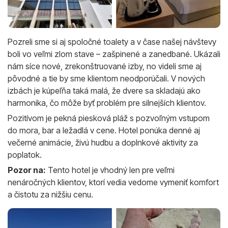
Pozreli sme si aj spoločné toalety a v čase našej návštevy
boli vo veľmi zlom stave – zašpinené a zanedbané. Ukázali
nám síce nové, zrekonštruované izby, no videli sme aj
pôvodné a tie by sme klientom neodporúčali. V nových
izbách je kúpeľňa taká malá, že dvere sa skladajú ako
harmonika, čo môže byť problém pre silnejších klientov.
Pozitívom je pekná piesková pláž s pozvoľným vstupom
do mora, bar a ležadlá v cene. Hotel ponúka denné aj
večerné animácie, živú hudbu a doplnkové aktivity za
poplatok.
Pozor na:
Tento hotel je vhodný len pre veľmi
nenáročných klientov, ktorí vedia vedome vymeniť komfort
a čistotu za nižšiu cenu.