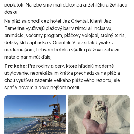
poplatok. Na izbe sme mali dokonca aj žehličku a žehliacu
dosku.
Na pláž sa chodí cez hotel Jaz Oriental. Klienti Jaz
Tamerina využívajú plážový bar v rámci all inclusivu,
animácie, večerný program, plážový volejbal, stolný tenis,
detský klub aj ihrisko v Orientali. V praxi tak bývate v
modernejšom, tichšom hoteli a všetku plážovú zábavu
máte o pár minút ďalej.
Pre koho:
Pre rodiny a páry, ktoré hľadajú moderné
ubytovanie, neprekáža im krátka prechádzka na pláž a
chcú využívať zázemie veľkého plážového rezortu, ale
spať v novom a pokojnejšom hoteli.