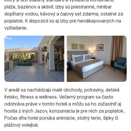
pláže, bazénov a aktivít. Izby sú priestranné, minibar
dopĺňaný vodou, kávový a čajový set zdarma, ostatné za
poplatok. K dispozícii sú aj izby pre hendikepovaných na
vyžiadanie.
V areáli sa nachádzajú malé obchody, potraviny, detské
ihrisko, fitness a wellness. Večerný program sa často
odohráva práve v tomto hoteli a môžu sa ho zúčastniť aj
hostia z iných Jazov, konzumácia je pre nich za poplatok.
Počas dňa hotel ponúka animácie, stolný tenis, šípky či
plážový volejbal.