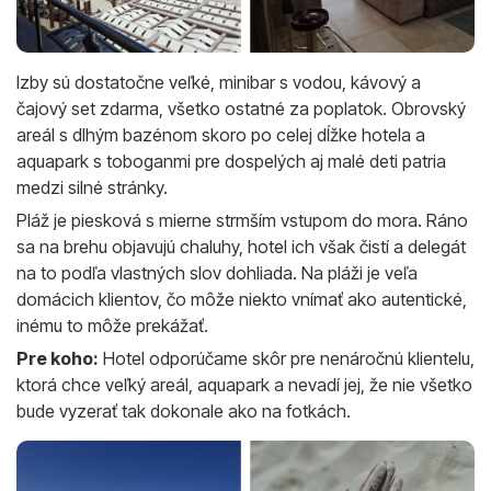
Izby sú dostatočne veľké, minibar s vodou, kávový a
čajový set zdarma, všetko ostatné za poplatok. Obrovský
areál s dlhým bazénom skoro po celej dĺžke hotela a
aquapark s toboganmi pre dospelých aj malé deti patria
medzi silné stránky.
Pláž je piesková s mierne strmším vstupom do mora. Ráno
sa na brehu objavujú chaluhy, hotel ich však čistí a delegát
na to podľa vlastných slov dohliada. Na pláži je veľa
domácich klientov, čo môže niekto vnímať ako autentické,
inému to môže prekážať.
Pre koho:
Hotel odporúčame skôr pre nenáročnú klientelu,
ktorá chce veľký areál, aquapark a nevadí jej, že nie všetko
bude vyzerať tak dokonale ako na fotkách.