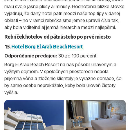
majú svoje jasné plusy aj mínusy. Hodnotenia blízke stovke
vyjadrujú, že daný hotel patrí medzi naše top tipy v danej
oblasti – no v rámci rebríčka sme jemne upravili čísla tak,
aby bola viditeľná aj jemná hierarchia medzi najlepšími.
Rebríček hotelov od pätnásteho po prvé miesto
15.
Hotel Borg El Arab Beach Resort
Odporúčanie predajcu:
30 zo 100 percent
Borg El Arab Beach Resort na nás pôsobil unaveným a
vyžitým dojmom. V spoločných priestoroch nebola
príjemná vôňa a zloženie klientely je výrazne domáce, čo
by samo osebe neprekážalo, keby bola úroveň čistoty
vyššia.