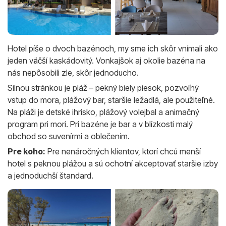
Hotel píše o dvoch bazénoch, my sme ich skôr vnímali ako
jeden väčší kaskádovitý. Vonkajšok aj okolie bazéna na
nás nepôsobili zle, skôr jednoducho.
Silnou stránkou je pláž – pekný biely piesok, pozvoľný
vstup do mora, plážový bar, staršie ležadlá, ale použiteľné.
Na pláži je detské ihrisko, plážový volejbal a animačný
program pri mori. Pri bazéne je bar a v blízkosti malý
obchod so suvenírmi a oblečením.
Pre koho:
Pre nenáročných klientov, ktorí chcú menší
hotel s peknou plážou a sú ochotní akceptovať staršie izby
a jednoduchší štandard.