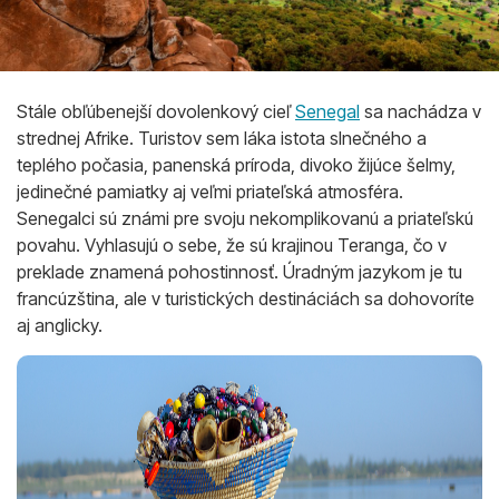
Stále obľúbenejší dovolenkový cieľ
Senegal
sa nachádza v
strednej Afrike. Turistov sem láka istota slnečného a
teplého počasia, panenská príroda, divoko žijúce šelmy,
jedinečné pamiatky aj veľmi priateľská atmosféra.
Senegalci sú známi pre svoju nekomplikovanú a priateľskú
povahu. Vyhlasujú o sebe, že sú krajinou Teranga, čo v
preklade znamená pohostinnosť. Úradným jazykom je tu
francúzština, ale v turistických destináciách sa dohovoríte
aj anglicky.