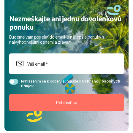
Nezmeškajte ani jednu dovolenkovú
ponuku
Budeme vám posielať do email-u najlepšie ponuky s
najvýhodnejšími cenami a zľavami
Prihlásením sa k odberu súhlasíte s
Ochranou osobných
údajov