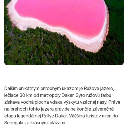
Ďalším unikátnym prírodným úkazom je Ružové jazero,
ležiace 30 km od metropoly Dakar. Sýto ružovú farbu
získava vodná plocha vďaka výskytu vzácnej riasy. Práve
na brehoch tohto jazera pravidelne končila záverečná
etapa legendárnej Rallye Dakar. Väčšina turistov mieri do
Senegalu za krásnymi plážami.