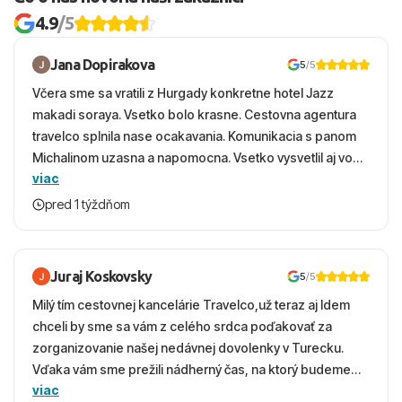
4.9
/5
Jana Dopirakova
5
/5
Včera sme sa vratili z Hurgady konkretne hotel Jazz
makadi soraya. Vsetko bolo krasne. Cestovna agentura
travelco splnila nase ocakavania. Komunikacia s panom
Michalinom uzasna a napomocna. Vsetko vysvetlil aj vo
viac
vecernych hodinach zaco sa ospravedlnujem. Hotel
krasny, cisty. Sluzby top. Strava, prostredie, more,
pred 1 týždňom
snorchlovanie. Dakujeme velmi pekne S pozdravom
Juraj Koskovsky
5
/5
Milý tím cestovnej kancelárie Travelco,už teraz aj Idem
chceli by sme sa vám z celého srdca poďakovať za
zorganizovanie našej nedávnej dovolenky v Turecku.
Vďaka vám sme prežili nádherný čas, na ktorý budeme
viac
ešte dlho s úsmevom spomínať. ​Všetko prebehlo