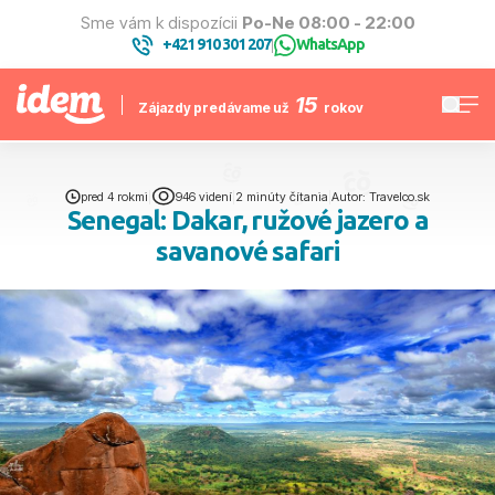
Sme vám k dispozícii
Po-Ne 08:00 - 22:00
+421 910 301 207
WhatsApp
|
15
Zájazdy predávame už
rokov
pred 4 rokmi
|
946 videní
|
2 minúty čítania
|
Autor: Travelco.sk
Senegal: Dakar, ružové jazero a
savanové safari