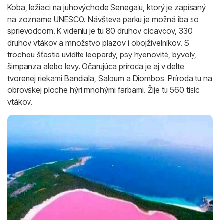
Koba, ležiaci na juhovýchode Senegalu, ktorý je zapísaný
na zozname UNESCO. Návšteva parku je možná iba so
sprievodcom. K videniu je tu 80 druhov cicavcov, 330
druhov vtákov a množstvo plazov i obojživelníkov. S
trochou šťastia uvidíte leopardy, psy hyenovité, byvoly,
šimpanza alebo levy. Očarujúca príroda je aj v delte
tvorenej riekami Bandiala, Saloum a Diombos. Príroda tu na
obrovskej ploche hýri mnohými farbami. Žije tu 560 tisíc
vtákov.