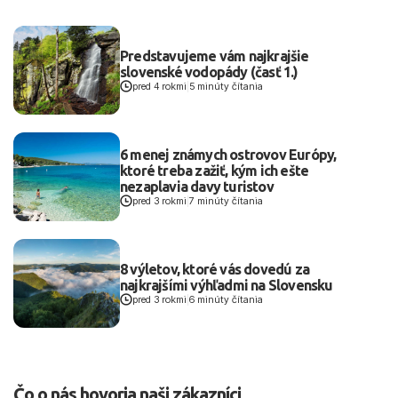
Predstavujeme vám najkrajšie
slovenské vodopády (časť 1.)
pred 4 rokmi
|
5 minúty čítania
6 menej známych ostrovov Európy,
ktoré treba zažiť, kým ich ešte
nezaplavia davy turistov
pred 3 rokmi
|
7 minúty čítania
8 výletov, ktoré vás dovedú za
najkrajšími výhľadmi na Slovensku
pred 3 rokmi
|
6 minúty čítania
Čo o nás hovoria naši zákazníci