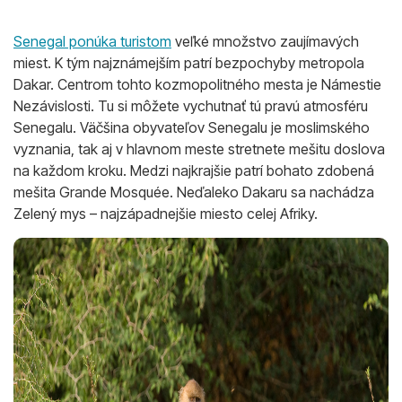
Senegal ponúka turistom
veľké množstvo zaujímavých
miest. K tým najznámejším patrí bezpochyby metropola
Dakar. Centrom tohto kozmopolitného mesta je Námestie
Nezávislosti. Tu si môžete vychutnať tú pravú atmosféru
Senegalu. Väčšina obyvateľov Senegalu je moslimského
vyznania, tak aj v hlavnom meste stretnete mešitu doslova
na každom kroku. Medzi najkrajšie patrí bohato zdobená
mešita Grande Mosquée. Neďaleko Dakaru sa nachádza
Zelený mys – najzápadnejšie miesto celej Afriky.