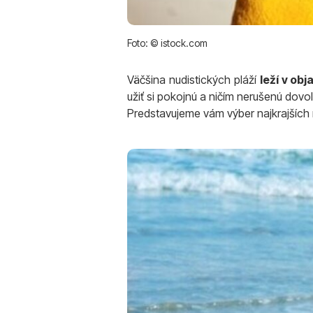
Foto: © istock.com
Väčšina nudistických pláží
leží v obj
užiť si pokojnú a ničím nerušenú dov
Predstavujeme vám výber najkrajších n