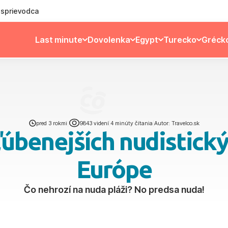
ý sprievodca
Last minute
Dovolenka
Egypt
Turecko
Gréck
pred 3 rokmi
|
9843 videní
|
4 minúty čítania
|
Autor: Travelco.sk
úbenejších nudistický
Európe
Čo nehrozí na nuda pláži? No predsa nuda!