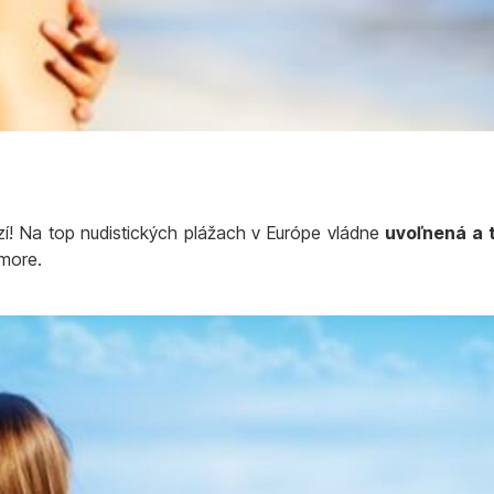
í! Na top nudistických plážach v Európe vládne
uvoľnená a 
 more.