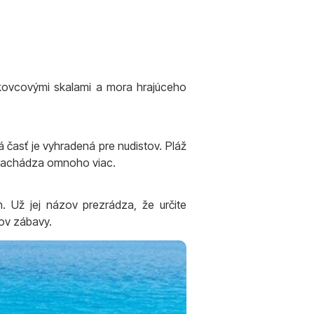
skovcovými skalami a mora hrajúceho
á časť je vyhradená pre nudistov. Pláž
 nachádza omnoho viac.
 Už jej názov prezrádza, že určite
kov zábavy.