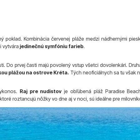
dný poklad. Kombinácia červenej pláže medzi nádhernými pie
i vytvára
jedinečnú symfóniu farieb
.
i. Do prvej časti majú povolený vstup všetci dovolenkári. Druh
ckou plážou na ostrove Kréta.
Tých neoficiálnych sa tu však
Mykonos.
Raj pre nudistov
je obľúbená pláž Paradise Beach.
ktoré roztancujú nôžky vo dne aj v noci, sú ideálne pre milovní