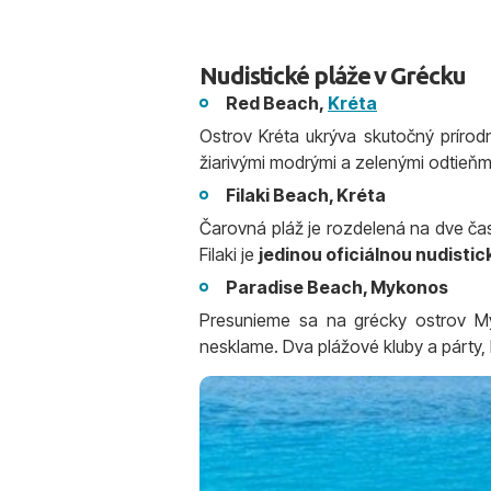
Nudistické pláže v Grécku
Red Beach,
Kréta
Ostrov Kréta ukrýva skutočný príro
žiarivými modrými a zelenými odtieňm
Filaki Beach, Kréta
Čarovná pláž je rozdelená na dve čast
Filaki je
jedinou oficiálnou nudisti
Paradise Beach, Mykonos
Presunieme sa na grécky ostrov 
nesklame. Dva plážové kluby a párty, 