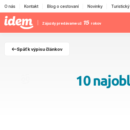
O nás
Kontakt
Blog o cestovaní
Novinky
Turistick
15
Zájazdy predávame už
rokov
Späť k výpisu článkov
10 najobľ