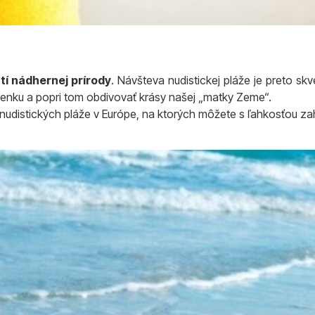
atí nádhernej prírody
. Návšteva nudistickej pláže je preto sk
olenku a popri tom obdivovať krásy našej „matky Zeme“.
udistických pláže v Európe, na ktorých môžete s ľahkosťou zahod