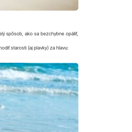
velý spôsob, ako sa bezchybne opáliť,
iť starosti (aj plavky) za hlavu: