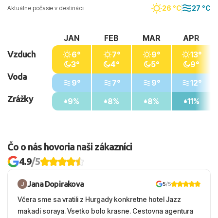
26 °C
27 °C
Aktuálne počasie v destinácii
JAN
FEB
MAR
APR
Vzduch
6°
7°
9°
13°
3°
4°
5°
9°
Voda
9°
7°
9°
12°
Zrážky
9%
8%
8%
11%
Čo o nás hovoria naši zákazníci
4.9
/5
Jana Dopirakova
5
/5
Včera sme sa vratili z Hurgady konkretne hotel Jazz
makadi soraya. Vsetko bolo krasne. Cestovna agentura