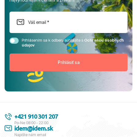
Prihlásením sa k odberu súhlasíte s
Ochranou osobných
údajov
+421 910 301 207
Po-Ne 08:00 - 22:00
idem@idem.sk
Napíšte nám email