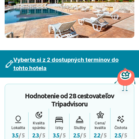
Vyberte si z 2 dostupných termínov do
tohto hotela
Hodnotenie od
28 cestovateľov
Tripadvisoru
Kvalita
Cena/
Lokalita
spánku
Izby
Služby
kvalita
Čistota
3.5
/ 5
2.3
/ 5
3.5
/ 5
2.5
/ 5
2.2
/ 5
2.5
/ 5