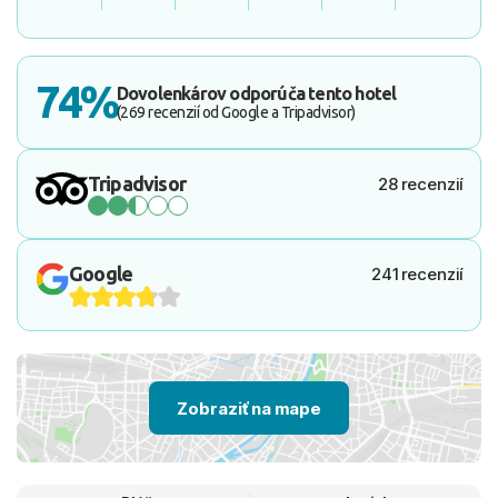
74%
Dovolenkárov odporúča tento hotel
(269 recenzií od Google a Tripadvisor)
Tripadvisor
28 recenzií
Google
241 recenzií
Zobraziť na mape