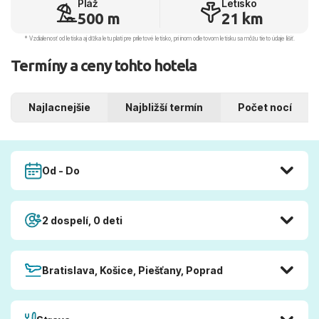
Pláž
Letisko
500 m
21 km
* Vzdialenosť od letiska aj dľžka letu platí pre príletové letisko, pri inom odletovom letisku sa môžu tieto údaje líšiť.
Termíny a ceny tohto hotela
Najlacnejšie
Najbližší termín
Počet nocí
Od - Do
2 dospelí, 0 deti
Bratislava, Košice, Piešťany, Poprad