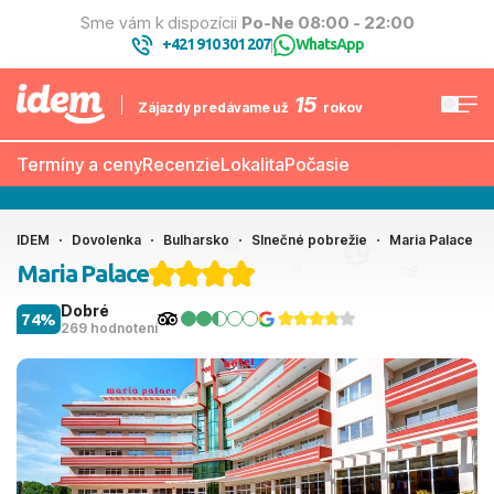
Sme vám k dispozícii
Po-Ne 08:00 - 22:00
+421 910 301 207
WhatsApp
|
15
Zájazdy predávame už
rokov
Termíny a ceny
Recenzie
Lokalita
Počasie
IDEM
Dovolenka
Bulharsko
Slnečné pobrežie
Maria Palace
Maria Palace
Dobré
74%
269 hodnotení