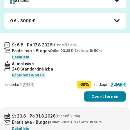
Strava
0 € - 5000 €
Št 6.8 - Po 17.8.2026
(11 nocí/12 dní)
Bratislava - Burgas
Odlet 03:35 Dĺžka letu: 1h 50m
Detail letu
All inclusive
2+0 Štandardná izba
Popis hotela od CK
1 233 €
2 466 €
-30%
za osobu
za skupinu
Overiť termín
Št 20.8 - Po 31.8.2026
(11 nocí/12 dní)
Bratislava - Burgas
Odlet 03:35 Dĺžka letu: 1h 50m
Detail letu