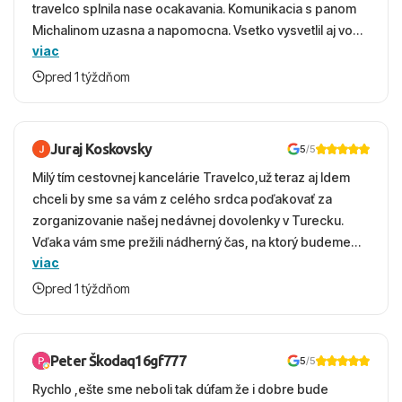
travelco splnila nase ocakavania. Komunikacia s panom
Michalinom uzasna a napomocna. Vsetko vysvetlil aj vo
viac
vecernych hodinach zaco sa ospravedlnujem. Hotel
krasny, cisty. Sluzby top. Strava, prostredie, more,
pred 1 týždňom
snorchlovanie. Dakujeme velmi pekne S pozdravom
Juraj Koskovsky
5
/5
Milý tím cestovnej kancelárie Travelco,už teraz aj Idem
chceli by sme sa vám z celého srdca poďakovať za
zorganizovanie našej nedávnej dovolenky v Turecku.
Vďaka vám sme prežili nádherný čas, na ktorý budeme
viac
ešte dlho s úsmevom spomínať. ​Všetko prebehlo
absolútne hladko – od prvotného výberu zájazdu, cez
pred 1 týždňom
ochotnú komunikáciu, až po samotný transfer a pobyt. ​
Ubytovaní sme boli v hoteli TUI Magic Life Jacaranda a
bola to trefa do čierneho! ​Čo nás dostalo najviac: ​Skvelé
Peter Škodaq16gf777
5
/5
služby a personál: Vždy usmievaví, ochotní a starostliví
Rychlo ,ešte sme neboli tak dúfam že i dobre bude
ľudia. ​Gastro zážitok: Výborné, pestré a čerstvé jedlo