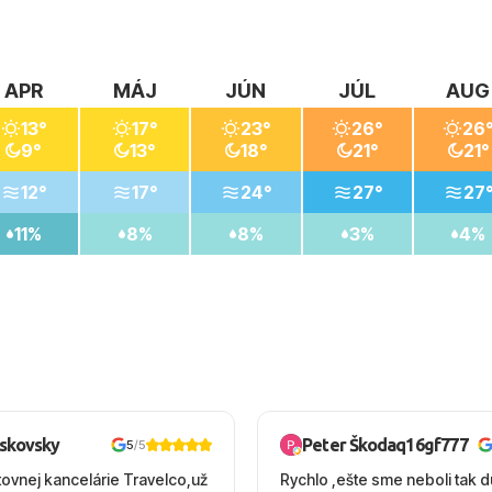
APR
MÁJ
JÚN
JÚL
AUG
13°
17°
23°
26°
26
9°
13°
18°
21°
21°
12°
17°
24°
27°
27
11%
8%
8%
3%
4%
oskovsky
Peter Škodaq16gf777
5
/5
tovnej kancelárie Travelco,už
Rychlo ,ešte sme neboli tak d