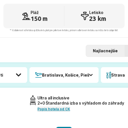
Pláž
Letisko
150 m
23 km
* Vzdialenosť od letiska aj dľžka letu platí pre príletové letisko, pri inom odletovom letisku sa môžu tieto údaje líšiť.
Najlacnejšie
ti
Bratislava, Košice, Piešťany, Poprad
Strava
Ultra all inclusive
2+0 Štandardná izba s výhľadom do záhrady
Popis hotela od CK