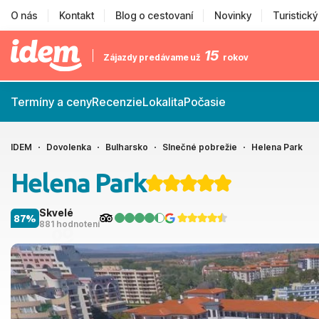
O nás
Kontakt
Blog o cestovaní
Novinky
Turistick
15
Zájazdy predávame už
rokov
Termíny a ceny
Recenzie
Lokalita
Počasie
IDEM
Dovolenka
Bulharsko
Slnečné pobrežie
Helena Park
Helena Park
Skvelé
87%
881 hodnotení