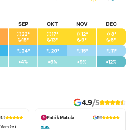
SEP
OKT
NOV
DEC
°
22°
17°
12°
8°
18°
13°
9°
6°
°
24°
20°
15°
11°
4%
6%
9%
12%
4.9
/5
Patrik Matula
5
/5
5
/5
viac
úfam že i