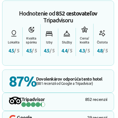
Hodnotenie od
852 cestovateľov
Tripadvisoru
Kvalita
Cena/
Lokalita
spánku
Izby
Služby
kvalita
Čistota
4.5
/ 5
4.5
/ 5
4.5
/ 5
4.4
/ 5
4.3
/ 5
4.8
/ 5
87%
Dovolenkárov odporúča tento hotel
(881 recenzií od Google a Tripadvisor)
Tripadvisor
852 recenzií
Google
29 recenzií