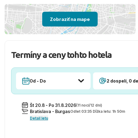
Zobraziť na mape
Termíny a ceny tohto hotela
Od - Do
2 dospelí, 0 de
Št 20.8 - Po 31.8.2026
(11 nocí/12 dní)
Bratislava - Burgas
Odlet 03:35 Dĺžka letu: 1h 50m
Detail letu