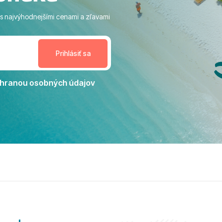
ivity, pri ktorých sa človek ani
 s najvýhodnejšími cenami a zľavami
enudil, no zároveň bol
estoru na dokonalý relax. ​
nceláriu Travelco aj hotel TUI
Jacaranda môžeme s čistým
dporučiť každému, kto hľadá
ú dovolenku na vysokej
hranou osobných údajov
tko bolo zabezpečené na
viezdičkou. ​Už teraz sa
 s nami vyrazíte nabudúce!
 skvelé spomienky. ​S
a prianím mnohých ďalších
lientov, Juraj s rodinou.