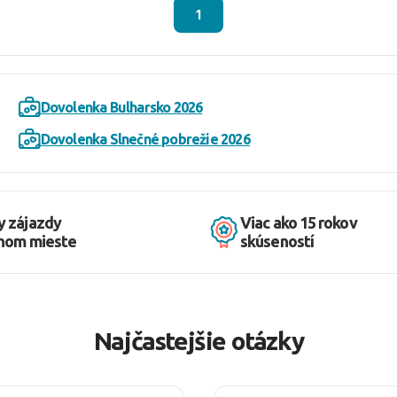
1
Dovolenka Bulharsko 2026
Dovolenka Slnečné pobrežie 2026
y zájazdy
Viac ako 15 rokov
dnom mieste
skúseností
Najčastejšie otázky