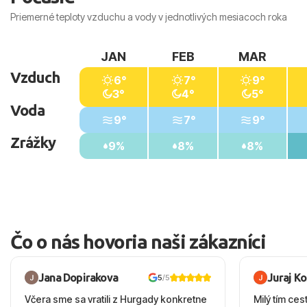
Priemerné teploty vzduchu a vody v jednotlivých mesiacoch roka
JAN
FEB
MAR
Vzduch
6°
7°
9°
3°
4°
5°
Voda
9°
7°
9°
Zrážky
9%
8%
8%
Čo o nás hovoria naši zákazníci
Jana Dopirakova
Juraj K
5
/5
Včera sme sa vratili z Hurgady konkretne
Milý tím ces