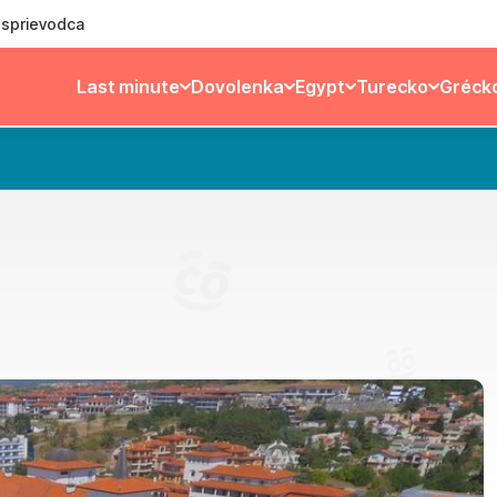
ý sprievodca
Last minute
Dovolenka
Egypt
Turecko
Gréck