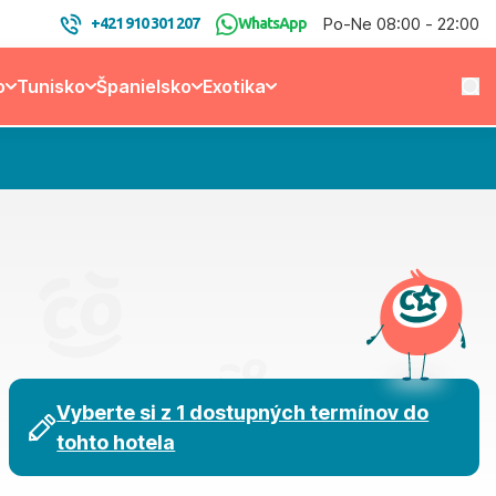
Po-Ne 08:00 - 22:00
+421 910 301 207
WhatsApp
o
Tunisko
Španielsko
Exotika
Vyberte si z 1 dostupných termínov do
tohto hotela