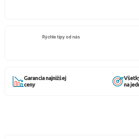
Rýchle tipy od nás
Garancia najnižšej
Všetk
ceny
na je