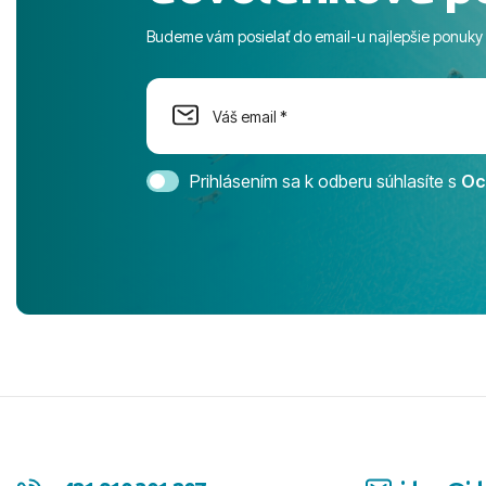
športové akt
Budeme vám posielať do email-u najlepšie ponuky
na moment n
dostatok pri
Cestovnú ka
Magic Life 
svedomím o
bezstarostn
Prihlásením sa k odberu súhlasíte s
Oc
úrovni. Vše
jednotku s h
tešíme, kam
Ďakujeme za
pozdravom 
spokojných k