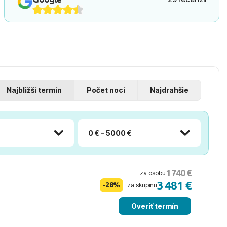
Najbližší termín
Počet nocí
Najdrahšie
0 € - 5000 €
1 740 €
za osobu
3 481 €
-28%
za skupinu
Overiť termín